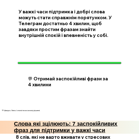
У важкі часи підтримка і добрі слова
можуть стати справжнім порятунком. У
Телеграм достатньо 4 хвилин, щоб
завдяки простим фразам знайти
внутрішній спокій і впевненість у собі.
💬 Отримай заспокійливі фрази за
4 хвилини
💛 Швидко. Легко. І з ясністю в кожному рішенні.
Слова які зцілюють: 7 заспокійливих
фраз для підтримки у важкі часи
8 слів, які не варто вживати у стресових