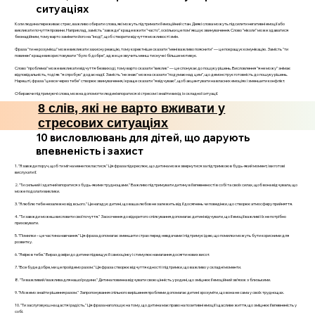
ситуаціях
Коли людина переживає стрес, важливо обирати слова, які можуть підтримати її емоційний стан. Деякі слова можуть підсилити негативні емоції або
викликати почуття провини. Наприклад, замість "завжди" краще вжити "часто", оскільки це пом'якшує звинувачення. Слово "ніколи" може здаватися
безнадійним, тому варто замінити його на "іноді", щоб створити відчуття можливості змін.
Фраза "ти не розумієш" може викликати захисну реакцію, тому коректніше сказати "мені важливо пояснити" — це покращує комунікацію. Замість "ти
повинен" краще використовувати "було б добре", адже це звучить менш тиснуче і більше мотивує.
Слово "проблема" може викликати відчуття безвиході, тому варто сказати "виклик" — це спонукає до пошуку рішень. Висловлення "я не можу" знімає
відповідальність, тоді як "я спробую" додає надії. Замість "не знаю" можна сказати "подумаю над цим", що демонструє готовність до пошуку рішень.
Нарешті, фраза "це все через тебе" створює звинувачення, і краще сказати "я відчуваю", щоб акцентувати на власних емоціях і зменшити конфлікт.
Обираючи підтримуючі слова, можна допомогти людині впоратися зі стресом і знайти вихід із складної ситуації.
8 слів, які не варто вживати у
стресових ситуаціях
10 висловлювань для дітей, що дарують
впевненість і захист
1. "Я завжди поруч, щоб ти міг на мене покластися." Ця фраза підкреслює, що дитина може звернутися за підтримкою в будь-який момент, і ви готові
вислухати її.
2. "Ти сильний і здатний впоратися з будь-якими труднощами." Важливо підтримувати дитину в її впевненості в собі та своїх силах, щоб вона відчувала, що
може подолати виклики.
3. "Я люблю тебе незалежно від всього." Це нагадує дитині, що ваша любов не залежить від її досягнень чи поведінки, що створює атмосферу прийняття.
4. "Ти завжди можеш висловити свої почуття." Заохочення до відкритого спілкування допомагає дитині відчувати, що її емоції важливі і їх не потрібно
приховувати.
5. "Помилки – це частина навчання." Ця фраза допомагає зменшити страх перед невдачами і підтримує ідею, що помилки можуть бути корисними для
розвитку.
6. "Я вірю в тебе." Вираз довіри до дитини підвищує її самооцінку і стимулює намагання досягти нових висот.
7. "Все буде добре, ми це пройдемо разом." Ця фраза створює відчуття єдності і підтримки, що важливо у складні моменти.
8. "Ти важливий/важлива для нашої родини." Дитина повинна відчувати свою цінність у родині, що зміцнює її емоційний зв’язок з близькими.
9. "Можемо знайти рішення разом." Запропонування спільного вирішення проблеми допомагає дитині зрозуміти, що вона не сама у своїх труднощах.
10. "Ти заслуговуєш на щастя і радість." Ця фраза наголошує на тому, що дитина має право на позитивні емоції і щасливе життя, що зміцнює її впевненість у
собі.