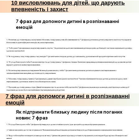
10 висловлювань для дітей, що дарують
впевненість і захист
7 фраз для допомоги дитині в розпізнаванні
емоцій
1. "Я помічаю, що ти виглядаєш засмученим. Можливо, ти відчуваєш гнів або невпевненість?" Ця фраза допомагає дитині усвідомити свої почуття, надаючи
їй можливість ідентифікувати емоцію, яку вона переживає.
2. "Тобі сумно? Це нормально, іноді всі відчувають смуток." За допомогою цього висловлювання дитина розуміє, що її емоції є частиною нормального досвіду,
і це може заспокоїти її.
3. "Як ти думаєш, чому ти відчуваєш таку емоцію?" Це запитання спонукає дитину до самоаналізу, допомагаючи їй зрозуміти причини своїх почуттів.
4. "Я тут, щоб вислухати тебе. Розкажи мені про те, що ти відчуваєш." Ця фраза створює безпечне середовище для вираження емоцій, що дозволяє дитині
відкрито ділитися своїми переживаннями.
5. "Всі ми іноді відчуваємо розчарування. Які емоції це викликало у тебе?" Це запитання допомагає дитині асоціювати свої переживання з
загальноприйнятими емоціями, що полегшує їх усвідомлення.
6. "Можливо, ти відчуваєш тривогу? Це нормально, давай спробуємо разом заспокоїтися." Таке висловлювання показує дитині, що вона не одна у своїх
переживаннях, і допомагає знайти способи впоратися з ними.
7. "Я розумію, що ти відчуваєш страх. Давай поговоримо про те, що може тебе заспокоїти." Ця фраза не лише вказує на емоцію, але й пропонує шляхи до її
подолання, що може бути заспокійливим і підтримувальним для дитини.
7 фраз для допомоги дитині в розпізнаванні
емоцій
Як підтримати близьку людину після поганих
новин: 7 фраз
1. "Я тут, щоб вислухати тебе." Ця фраза підтверджує, що ви готові вислухати, і дає зрозуміти, що ваша підтримка реальна.
2. "Цілком зрозуміло, що ти так почуваєшся." Визнання емоцій іншої людини допомагає їй відчути, що її переживання є нормальними і важливими.
3. "Якщо тобі потрібно поговорити, я завжди на зв'язку." Цей вислів демонструє вашу готовність підтримати, коли людині буде зручно обговорити свої
емоції.