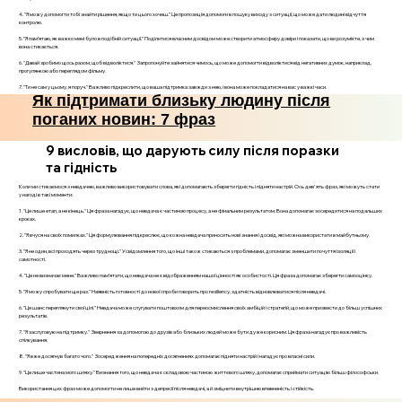
4. "Я можу допомогти тобі знайти рішення, якщо ти цього хочеш." Це пропозиція допомоги в пошуку виходу з ситуації, що може дати людині відчуття
контролю.
5. "Я пам’ятаю, як важко мені було в подібній ситуації." Поділитися власним досвідом може створити атмосферу довіри і показати, що ви розумієте, з чим
вона стикається.
6. "Давай зробимо щось разом, щоб відволіктися." Запропонуйте зайнятися чимось, що може допомогти відволіктися від негативних думок, наприклад,
прогулянкою або переглядом фільму.
7. "Ти не сам у цьому, я поруч." Важливо підкреслити, що ваша підтримка завжди з нею, і вона може покладатися на вас у важкі часи.
Як підтримати близьку людину після
поганих новин: 7 фраз
9 висловів, що дарують силу після поразки
та гідність
Коли ми стикаємося з невдачею, важливо використовувати слова, які допомагають зберегти гідність і підняти настрій. Ось дев'ять фраз, які можуть стати
у нагоді в такі моменти:
1. "Це лише етап, а не кінець." Ця фраза нагадує, що невдача є частиною процесу, а не фінальним результатом. Вона допомагає зосередитися на подальших
кроках.
2. "Я вчуся на своїх помилках." Ця формулювання підкреслює, що кожна невдача приносить нові знання і досвід, які можна використати в майбутньому.
3. "Я не один, всі проходять через труднощі." Усвідомлення того, що інші також стикаються з проблемами, допомагає зменшити почуття ізоляції і
самотності.
4. "Це не визначає мене." Важливо пам’ятати, що невдача не є відображенням нашої цінності як особистості. Ця фраза допомагає зберегти самооцінку.
5. "Я можу спробувати ще раз." Наявність готовності до нової спроби говорить про resiliency, здатність відновлюватися після невдачі.
6. "Це шанс переглянути свої цілі." Невдача може слугувати поштовхом для переосмислення своїх амбіцій і стратегій, що може призвести до більш успішних
результатів.
7. "Я заслуговую на підтримку." Звернення за допомогою до друзів або близьких людей може бути дуже корисним. Ця фраза нагадує про важливість
спілкування.
8. "Я вже досягнув багато чого." Зосередження на попередніх досягненнях допомагає підняти настрій і нагадує про власні сили.
9. "Це лише частина мого шляху." Визнання того, що невдача є складовою частиною життєвого шляху, допомагає сприймати ситуацію більш філософськи.
Використання цих фраз може допомогти не лише вийти з депресії після невдачі, а й зміцнити внутрішню впевненість і стійкість.