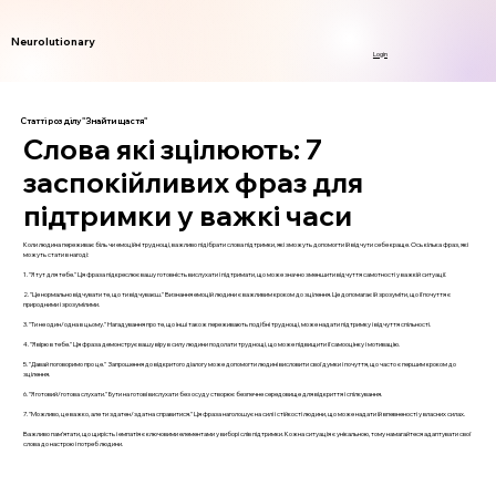
Neurolutionary
Login
Статті розділу "Знайти щастя"
Слова які зцілюють: 7
заспокійливих фраз для
підтримки у важкі часи
Коли людина переживає біль чи емоційні труднощі, важливо підібрати слова підтримки, які зможуть допомогти їй відчути себе краще. Ось кілька фраз, які
можуть стати в нагоді:
1. "Я тут для тебе." Ця фраза підкреслює вашу готовність вислухати і підтримати, що може значно зменшити відчуття самотності у важкій ситуації.
2. "Це нормально відчувати те, що ти відчуваєш." Визнання емоцій людини є важливим кроком до зцілення. Це допомагає їй зрозуміти, що її почуття є
природними і зрозумілими.
3. "Ти не один/одна в цьому." Нагадування про те, що інші також переживають подібні труднощі, може надати підтримку і відчуття спільності.
4. "Я вірю в тебе." Ця фраза демонструє вашу віру в силу людини подолати труднощі, що може підвищити її самооцінку і мотивацію.
5. "Давай поговоримо про це." Запрошення до відкритого діалогу може допомогти людині висловити свої думки і почуття, що часто є першим кроком до
зцілення.
6. "Я готовий/готова слухати." Бути на готові вислухати без осуду створює безпечне середовище для відкриття і спілкування.
7. "Можливо, це важко, але ти здатен/здатна справитися." Ця фраза наголошує на силі і стійкості людини, що може надати їй впевненості у власних силах.
Важливо пам’ятати, що щирість і емпатія є ключовими елементами у виборі слів підтримки. Кожна ситуація є унікальною, тому намагайтеся адаптувати свої
слова до настрою і потреб людини.