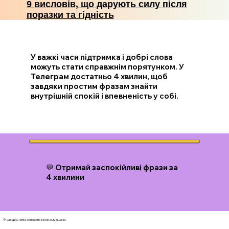
9 висловів, що дарують силу після
поразки та гідність
У важкі часи підтримка і добрі слова
можуть стати справжнім порятунком. У
Телеграм достатньо 4 хвилин, щоб
завдяки простим фразам знайти
внутрішній спокій і впевненість у собі.
💬 Отримай заспокійливі фрази за
4 хвилини
💛 Швидко. Легко. І з ясністю в кожному рішенні.