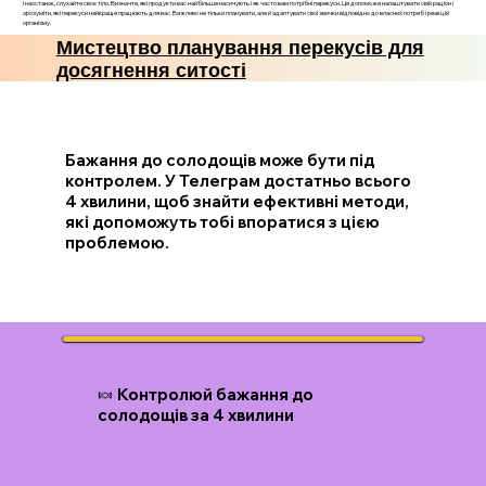
І наостанок, слухайте своє тіло. Визначте, які продукти вас найбільше насичують і як часто вам потрібні перекуси. Це допоможе налаштувати свій раціон і
зрозуміти, які перекуси найкраще працюють для вас. Важливо не тільки планувати, але й адаптувати свої звички відповідно до власних потреб і реакцій
організму.
Мистецтво планування перекусів для
досягнення ситості
Бажання до солодощів може бути під
контролем. У Телеграм достатньо всього
4 хвилини, щоб знайти ефективні методи,
які допоможуть тобі впоратися з цією
проблемою.
🍬 Контролюй бажання до
солодощів за 4 хвилини