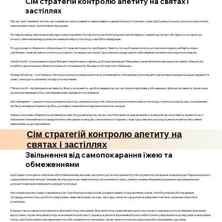
Сім стратегій контролю апетиту на святах і
застіллях
Під час свят і сімейних застіль часто виникає спокуса переїсти через наявність великої кількості смачних страв. Щоб уникнути цього, можна скористатися
кількома простими стратегічними підходами.
По-перше, перед святом важливо підготувати організм. Не слід йти на застілля голодним; легкий перекус, наприклад, йогурт або фрукти, за годину до
початку святкової вечері допоможе зменшити відчуття голоду і запобігти переїданню.
По-друге, варто обмежити себе в кількості страв, які плануєте спробувати. Замість того щоб намагатися скуштувати все одразу, виберіть кілька
улюблених страв, які дійсно хочете скуштувати, і зосередьтесь на них. Це дозволить не відчувати себе перевантаженим і насолодитися смаком.
Третій спосіб – контролювати порції. Використовуйте менші тарілки, щоб порції виглядали більшими, і намагайтеся не накладати на тарілку більше, ніж
потрібно. Це допоможе обмежити кількість споживаної їжі без відчуття жорстких обмежень.
Четвертий метод – їсти повільно. Насолоджуйтесь кожним шматочком, розмовляйте з близькими, не поспішайте. Це не лише покращить ваше сприйняття
смаку, але й дасть організму час відчути насичення.
П’ятий спосіб – підтримувати активність. Якщо є можливість, зробіть перерву під час застілля на прогулянку або невелику фізичну активність. Це не лише
допоможе переварити їжу, але і відверне від надмірного споживання.
Шостий варіант – уникати спокуси вживати алкоголь у великих кількостях. Алкоголь може посилити відчуття голоду і знижує контроль над споживанням
їжі. Якщо ви вирішите випити, робіть це помірно і намагайтеся чергувати алкоголь з водою.
Нарешті, важливо зберігати позитивний настрій. Не думайте про їжу як про спосіб розваги чи задоволення, а скоріше як про можливість провести час з
близькими. Намагайтеся зосередитися на спілкуванні та емоціях, а не на кількості з’їдених страв. Це дозволить насолоджуватися святом без зайвих
переживань щодо харчування.
Сім стратегій контролю апетиту на
святах і застіллях
Звільнення від самопокарання їжею та
обмеженнями
Щоб перестати карати себе їжею або її обмеженням, важливо зрозуміти, що їжа не повинна бути інструментом покарання чи винагороди. Першим кроком є
усвідомлення своїх емоцій і тригерів, які змушують вас звертатися до їжі в моменти стресу, тривоги чи вины. Ведення щоденника харчування може
допомогти вам ідентифікувати ці емоції та ситуації.
Наступним кроком є зміна ставлення до їжі. Спробуйте розглядати її як джерело енергії та задоволення, а не як спосіб контролю або покарання.
Зосередьтеся на тому, щоб їсти усвідомлено, звертаючи увагу на смак, текстуру і запах їжі. Це допоможе відновити зв'язок з власним тілом і його
потребами.
Корисно також навчитися розрізняти фізичний голод і емоційний. Фізичний голод зазвичай приходить поступово і супроводжується певними фізичними
відчуттями, тоді як емоційний голод може виникати раптово і супроводжуватися бажанням втішити себе. Коли ви усвідомлюєте, що відчуваєте емоційний
голод, спробуйте знайти альтернативні способи справлятися з емоціями, такі як заняття спортом, медитація або спілкування з друзями.