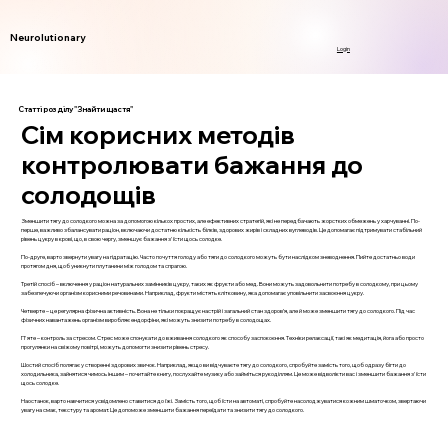
Neurolutionary
Login
Статті розділу "Знайти щастя"
Сім корисних методів
контролювати бажання до
солодощів
Зменшити тягу до солодкого можна за допомогою кількох простих, але ефективних стратегій, які не передбачають жорстких обмежень у харчуванні. По-
перше, важливо збалансувати раціон, включаючи достатню кількість білків, здорових жирів і складних вуглеводів. Це допомагає підтримувати стабільний
рівень цукру в крові, що, в свою чергу, зменшує бажання з'їсти щось солодке.
По-друге, варто звернути увагу на гідратацію. Часто почуття голоду або тяги до солодкого можуть бути наслідком зневоднення. Пийте достатньо води
протягом дня, щоб уникнути плутанини між голодом та спрагою.
Третій спосіб – включення у раціон натуральних замінників цукру, таких як фрукти або мед. Вони можуть задовольнити потребу в солодкому, при цьому
забезпечуючи організм корисними речовинами. Наприклад, фрукти містять клітковину, яка допомагає уповільнити засвоєння цукру.
Четверте – це регулярна фізична активність. Вона не тільки покращує настрій і загальний стан здоров’я, але й може зменшити тягу до солодкого. Під час
фізичних навантажень організм виробляє ендорфіни, які можуть знизити потребу в солодощах.
П'яте – контроль за стресом. Стрес може спонукати до вживання солодкого як способу заспокоєння. Техніки релаксації, такі як медитація, йога або просто
прогулянки на свіжому повітрі, можуть допомогти знизити рівень стресу.
Шостий спосіб полягає у створенні здорових звичок. Наприклад, якщо ви відчуваєте тягу до солодкого, спробуйте замість того, щоб одразу бігти до
холодильника, зайнятися чимось іншим – почитайте книгу, послухайте музику або займіться рукоділлям. Це може відволікти вас і зменшити бажання з'їсти
щось солодке.
Наостанок, варто навчитися усвідомлено ставитися до їжі. Замість того, щоб їсти на автоматі, спробуйте насолоджуватися кожним шматочком, звертаючи
увагу на смак, текстуру та аромат. Це допоможе зменшити бажання переїдати та знизити тягу до солодкого.