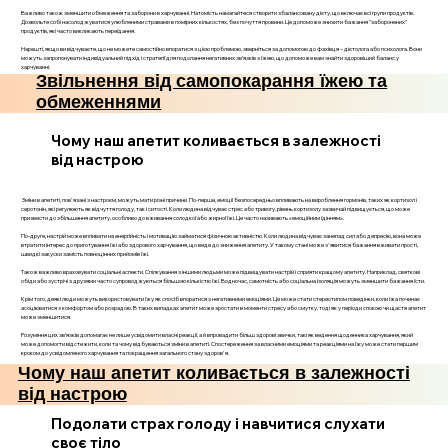
Важливо також зменшити обмеження та заборони в харчуванні. Натомість намагайтеся створити збалансовану дієту, що включає всі групи продуктів.
Дозвольте собі насолоджуватися улюбленими стравами в помірних кількостях, без почуття провини. Це допоможе знизити бажання "заборонених"
продуктів, які часто викликають переїдання.
Нарешті, якщо ви відчуваєте, що не можете самостійно впоратися з цією проблемою, зверніться за допомогою до фахівця – дієтолога або психолога. Вони
можуть запропонувати індивідуальний підхід і стратегії для подолання негативних зв’язків з їжею, що допоможе вам знайти здоровіший баланс у
харчуванні.
Звільнення від самопокарання їжею та
обмеженнями
Чому наш апетит коливається в залежності
від настрою
Зміни в апетиті, пов'язані з настроєм, можуть мати різні причини. По-перше, емоції безпосередньо впливають на вироблення гормонів, таких як кортизол і
серотонін, які регулюють як відчуття голоду, так і ситості. Коли людина відчуває стрес або тривогу, рівень кортизолу зазвичай підвищується, що може
призвести до збільшення апетиту, особливо до вживання солодкої або жирної їжі. Це часто називають «емоційним їдінням».
По-друге, настрій може впливати на енергійність і мотивацію займатися фізичною активністю. Коли людина відчуває занепад сил або депресію, вона може
втратити інтерес до приготування їжі або здорового харчування, що веде до зниження апетиту. У такому стані може з'явитися бажання вживати прості,
швидкі закуски замість повноцінних прийомів їжі.
Також важливо враховувати соціальні аспекти. Спілкування з іншими людьми може підвищувати настрій і сприяти кращому апетиту. Наприклад, святкові
обіди або зустрічі з друзями часто супроводжуються більшою кількістю їжі. Водночас, самотність або соціальна ізоляція можуть зменшити бажання їсти.
Крім того, деякі люди можуть використовувати їжу як спосіб впоратися з негативними емоціями. Це може стати стереотипом поведінки, коли їжа починає
асоціюватися з комфортом або розрадою. В таких випадках апетит може зростати в моменти стресу або смутку, тоді як у періоди спокою чи щастя апетит
може зменшитися.
Розуміння цих зв’язків допомагає не лише усвідомити власні реакції, а й впровадити більш здорові звички, такі як ведення щоденника харчування, який
може допомогти відстежити, коли та чому відбуваються зміни в апетиті. Спостереження за власними емоціями та реакціями на їжу може стати першим
кроком до усвідомленого харчування та покращення загального стану здоров'я.
Чому наш апетит коливається в залежності
від настрою
Подолати страх голоду і навчитися слухати
своє тіло