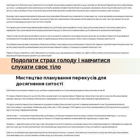
Щоб перестати боятися голоду і навчитися чути потреби тіла, важливо розвивати свідомість щодо своїх відчуттів і емоцій. Першим кроком є усвідомлення,
що голод – це природний сигнал, який вказує на потребу організму в енергії. Спробуйте вести щоденник харчування, у якому будете фіксувати, коли і чому
ви їсте, а також свої відчуття до та після їжі. Це допоможе вам зрозуміти, чи дійсно ви голодні або просто реагуєте на емоції, стрес чи нудьгу.
Важливо також навчитися розрізняти фізичний голод і емоційний. Фізичний голод зазвичай поступово наростає, тоді як емоційний може виникнути раптово
і бути пов’язаним із певними ситуаціями чи настроєм. Практика усвідомленого харчування, коли ви звертаєте увагу на смак, текстуру і аромат їжі, може
допомогти вам краще розуміти своє тіло і його потреби.
Постарайтеся встановити регулярний графік прийому їжі, щоб не відчувати надмірного голоду. Це допоможе вам уникнути спонтанних перекусів та
переїдання. Також важливо включати в раціон різноманітні продукти, багаті на поживні речовини, щоб забезпечити організм всім необхідним.
Заняття спортом або фізична активність можуть також допомогти зменшити страх перед голодом, адже під час активності ваше тіло буде природно
потребувати їжі. Регулярна фізична активність сприяє кращому зв’язку між розумом і тілом, а також покращує загальне самопочуття.
Не забувайте про важливість емоційного благополуччя. Якщо страх перед голодом пов’язаний із стресом або тривогою, спробуйте практики релаксації, такі
як йога, медитація або дихальні вправи. Це допоможе вам зменшити напругу та покращити сприйняття власного тіла.
Нарешті, будьте терплячі до себе. Зміна звичок і установки щодо харчування може зайняти час. Дайте собі можливість вчитися на власних помилках і
продовжуйте практикувати уважність до своїх потреб.
Подолати страх голоду і навчитися
слухати своє тіло
Мистецтво планування перекусів для
досягнення ситості
Щоб навчитися планувати перекуси так, щоб вони сприяли вашій ситості, важливо враховувати кілька ключових аспектів.
По-перше, обирайте продукти, що містять білки, здорові жири та складні вуглеводи. Наприклад, горіхи, йогурт, сир, овочі з хумусом або цільнозернові
крекери з авокадо. Такі комбінації забезпечують тривале відчуття ситності, оскільки білки і жири повільніше перетравлюються.
По-друге, плануйте перекуси на основі вашого щоденного графіка. Якщо ви знаєте, що між основними прийомами їжі у вас буде великий проміжок,
підготуйте перекус заздалегідь. Наприклад, якщо обід у вас о 13:00, а вечеря о 19:00, перекус може бути запланований на 16:00. Це допоможе уникнути
відчуття голоду і переїдання на вечері.
Третій аспект — контролюйте порції. Важливо, щоб перекус не був надто великим, але й не занадто малим. Оптимальний розмір порції — це той, що
задовольняє ваш голод, але не веде до відчуття важкості. Наприклад, невелика жменя горіхів або порція йогурту з фруктами.
Четверте — звертайте увагу на текстуру і смак. Часом відчуття ситості залежить не лише від кількості їжі, а й від її різноманітності. Додавайте до перекусів
різні текстури: хрусткі овочі, ніжний йогурт або м’який авокадо. Це допоможе не тільки вгамувати голод, а й отримати задоволення від їжі.
Крім того, не забувайте про гідратацію. Іноді ми плутаємо відчуття голоду з спрагою. Тому пийте достатню кількість води протягом дня, і, якщо виникає
бажання перекусити, спочатку випийте склянку води, щоб зрозуміти, чи дійсно ви голодні.