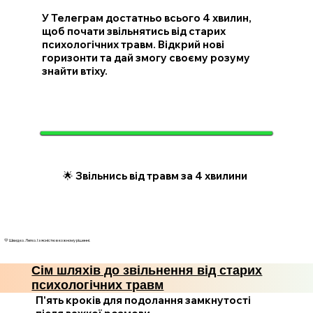
У Телеграм достатньо всього 4 хвилин,
щоб почати звільнятись від старих
психологічних травм. Відкрий нові
горизонти та дай змогу своєму розуму
знайти втіху.
🌟 Звільнись від травм за 4 хвилини
💛 Швидко. Легко. І з ясністю в кожному рішенні.
Сім шляхів до звільнення від старих
психологічних травм
П'ять кроків для подолання замкнутості