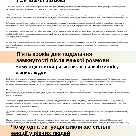
після важкої розмови
1. Визначте свої емоції. Після неприємної розмови важливо зупинитися та усвідомити, що саме ви відчуваєте. Визначте, чи це гнів, розчарування, сором чи
інші емоції. Напишіть їх на папері або проговоріть вголос, щоб краще зрозуміти свою реакцію.
2. Проговоріть ситуацію з близькою людиною. Знайдіть людину, якій довіряєте, і поділіться своїми переживаннями. Це допоможе вам звільнитися від
емоційного вантажу та отримати нову перспективу на ситуацію. Часто зовнішня точка зору може допомогти побачити, що ви не одні у своїх переживаннях.
3. Постарайтеся знайти позитивні аспекти. Навіть у найскладніших ситуаціях є щось, що можна взяти з собою. Спробуйте проаналізувати розмову та
виявити, чи є в ній якісь конструктивні моменти або уроки, які можна винести на майбутнє. Це допоможе змінити фокус з негативного на позитивний.
4. Плануйте наступні дії. Замість того, щоб закриватися в собі, подумайте, як ви можете діяти далі. Можливо, варто вибачитися, якщо ви відчуваєте, що це
необхідно, або ж підготуватися до наступної розмови, щоб уникнути подібних непорозумінь у майбутньому. Визначте чіткі кроки, щоб відновити ситуацію
або покращити комунікацію.
5. Практикуйте самозаспокоєння. Важливо знайти способи заспокоїтися після стресової ситуації. Це можуть бути дихальні вправи, медитація або фізична
активність. Регулярна практика самозаспокоєння допоможе вам краще справлятися з емоціями та не закриватися після неприємних розмов у
майбутньому.
П'ять кроків для подолання
замкнутості після важкої розмови
Чому одна ситуація викликає сильні емоції у
різних людей
Щоб зрозуміти, чому одна й та сама ситуація викликає надто сильні емоції, важливо звернути увагу на кілька ключових аспектів. По-перше, емоції часто
пов'язані з нашим життєвим досвідом. Якщо певна ситуація нагадує про минулі травматичні події або сильні переживання, це може викликати спогади і,
відповідно, підвищену емоційну реакцію. Варто проаналізувати, які саме моменти з минулого можуть бути пов’язані з цією ситуацією.
По-друге, емоції сильно залежать від наших очікувань і переконань. Якщо ми очікуємо певного результату або маємо чіткі уявлення про те, як повинні
розвиватися події, будь-яке відхилення від цих очікувань може викликати сильний стрес або розчарування. Саме тому важливо усвідомити свої очікування
і вміти їх корегувати.
Також варто звернути увагу на власну чутливість до певних тем. Деякі люди більш емоційно чутливі до питань, пов’язаних із родинними відносинами,
втратою, критикою чи відмовою. Особисті цінності та пріоритети формують те, як ми реагуємо на різні ситуації. Визначення власних тригерів — це ще один
важливий крок до розуміння своїх емоцій.
Додатково, контекст ситуації може суттєво вплинути на емоційну реакцію. Якщо подія відбувається в стресовій обстановці або в умовах нестабільності,
ймовірність сильних емоцій зростає. Варто звернути увагу на навколишні фактори, які можуть посилювати відчуття.
Нарешті, саморефлексія і розмови з близькими чи фахівцями можуть допомогти глибше зрозуміти, чому виникають такі емоції. Обговорення своїх
переживань може дати новий погляд на ситуацію і допомогти знайти шляхи для зменшення емоційного навантаження в подібних випадках у майбутньому.
Чому одна ситуація викликає сильні
емоції у різних людей