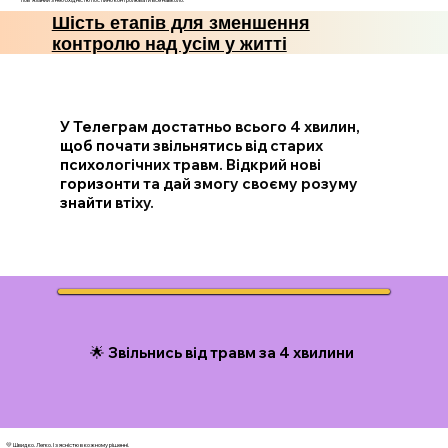
Шість етапів для зменшення
контролю над усім у житті
У Телеграм достатньо всього 4 хвилин,
щоб почати звільнятись від старих
психологічних травм. Відкрий нові
горизонти та дай змогу своєму розуму
знайти втіху.
🌟 Звільнись від травм за 4 хвилини
💛 Швидко. Легко. І з ясністю в кожному рішенні.