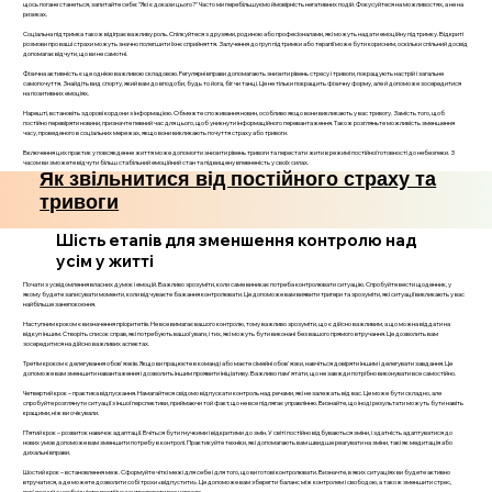
щось погане станеться, запитайте себе: "Які є докази цього?" Часто ми перебільшуємо ймовірність негативних подій. Фокусуйтеся на можливостях, а не на
ризиках.
Соціальна підтримка також відіграє важливу роль. Спілкуйтеся з друзями, родиною або професіоналами, які можуть надати емоційну підтримку. Відкриті
розмови про ваші страхи можуть значно полегшити їхнє сприйняття. Залучення до груп підтримки або терапії може бути корисним, оскільки спільний досвід
допомагає відчути, що ви не самотні.
Фізична активність є ще однією важливою складовою. Регулярні вправи допомагають знизити рівень стресу і тривоги, покращують настрій і загальне
самопочуття. Знайдіть вид спорту, який вам до вподоби, будь то йога, біг чи танці. Це не тільки покращить фізичну форму, але й допоможе зосередитися
на позитивних емоціях.
Нарешті, встановіть здорові кордони з інформацією. Обмежте споживання новин, особливо якщо вони викликають у вас тривогу. Замість того, щоб
постійно перевіряти новини, призначте певний час для цього, щоб уникнути інформаційного перевантаження. Також розгляньте можливість зменшення
часу, проведеного в соціальних мережах, якщо вони викликають почуття страху або тривоги.
Включення цих практик у повсякденне життя може допомогти знизити рівень тривоги та перестати жити в режимі постійної готовності до небезпеки. З
часом ви зможете відчути більш стабільний емоційний стан та підвищену впевненість у своїх силах.
Як звільнитися від постійного страху та
тривоги
Шість етапів для зменшення контролю над
усім у житті
Почати з усвідомлення власних думок і емоцій. Важливо зрозуміти, коли саме виникає потреба контролювати ситуацію. Спробуйте вести щоденник, у
якому будете записувати моменти, коли відчуваєте бажання контролювати. Це допоможе вам виявити тригери та зрозуміти, які ситуації викликають у вас
найбільше занепокоєння.
Наступним кроком є визначення пріоритетів. Не все вимагає вашого контролю, тому важливо зрозуміти, що є дійсно важливим, а що можна віддати на
відкуп іншим. Створіть список справ, які потребують вашої уваги, і тих, які можуть бути виконані без вашого прямого втручання. Це дозволить вам
зосередитися на дійсно важливих аспектах.
Третім кроком є делегування обов'язків. Якщо ви працюєте в команді або маєте сімейні обов'язки, навчіться довіряти іншим і делегувати завдання. Це
допоможе вам зменшити навантаження і дозволить іншим проявити ініціативу. Важливо пам'ятати, що не завжди потрібно виконувати все самостійно.
Четвертий крок – практика відпускання. Намагайтеся свідомо відпускати контроль над речами, які не залежать від вас. Це може бути складно, але
спробуйте розглянути ситуації з іншої перспективи, приймаючи той факт, що не все підлягає управлінню. Визнайте, що іноді результати можуть бути навіть
кращими, ніж ви очікували.
П’ятий крок – розвиток навичок адаптації. Вчіться бути гнучкими і відкритими до змін. У світі постійно відбуваються зміни, і здатність адаптуватися до
нових умов допоможе вам зменшити потребу в контролі. Практикуйте техніки, які допомагають вам швидше реагувати на зміни, такі як медитація або
дихальні вправи.
Шостий крок – встановлення меж. Сформуйте чіткі межі для себе і для того, що ви готові контролювати. Визначте, в яких ситуаціях ви будете активно
втручатися, а де можете дозволити собі трохи «відпустити». Це допоможе вам зберегти баланс між контролем і свободою, а також зменшити стрес,
пов'язаний з необхідністю постійно контролювати все навколо.