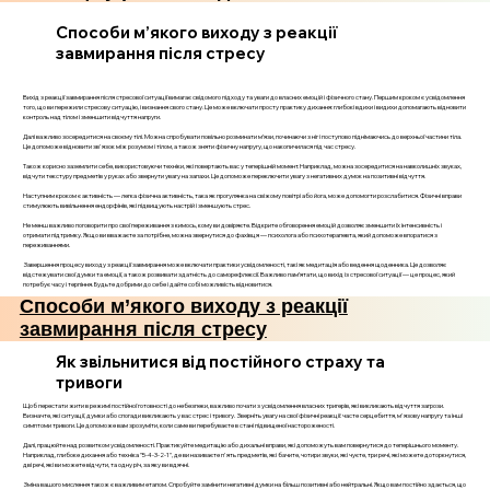
Способи м’якого виходу з реакції
завмирання після стресу
Вихід з реакції завмирання після стресової ситуації вимагає свідомого підходу та уваги до власних емоцій і фізичного стану. Першим кроком є усвідомлення
того, що ви пережили стресову ситуацію, і визнання свого стану. Це може включати просту практику дихання: глибокі вдихи і видихи допомагають відновити
контроль над тілом і зменшити відчуття напруги.
Далі важливо зосередитися на своєму тілі. Можна спробувати повільно розминати м’язи, починаючи з ніг і поступово піднімаючись до верхньої частини тіла.
Це допоможе відновити зв'язок між розумом і тілом, а також зняти фізичну напругу, що накопичилася під час стресу.
Також корисно заземлити себе, використовуючи техніки, які повертають вас у теперішній момент. Наприклад, можна зосередитися на навколишніх звуках,
відчути текстуру предметів у руках або звернути увагу на запахи. Це допоможе переключити увагу з негативних думок на позитивні відчуття.
Наступним кроком є активність — легка фізична активність, така як прогулянка на свіжому повітрі або йога, може допомогти розслабитися. Фізичні вправи
стимулюють вивільнення ендорфінів, які підвищують настрій і зменшують стрес.
Не менш важливо поговорити про свої переживання з кимось, кому ви довіряєте. Відкрите обговорення емоцій дозволяє зменшити їх інтенсивність і
отримати підтримку. Якщо ви вважаєте за потрібне, можна звернутися до фахівця — психолога або психотерапевта, який допоможе впоратися з
переживаннями.
Завершення процесу виходу з реакції завмирання може включати практики усвідомленості, такі як медитація або ведення щоденника. Це дозволяє
відстежувати свої думки та емоції, а також розвивати здатність до саморефлексії. Важливо пам’ятати, що вихід із стресової ситуації — це процес, який
потребує часу і терпіння. Будьте добрими до себе і дайте собі можливість відновитися.
Способи м’якого виходу з реакції
завмирання після стресу
Як звільнитися від постійного страху та
тривоги
Щоб перестати жити в режимі постійної готовності до небезпеки, важливо почати з усвідомлення власних тригерів, які викликають відчуття загрози.
Визначте, які ситуації, думки або спогади викликають у вас стрес і тривогу. Зверніть увагу на свої фізичні реакції: часте серцебиття, м'язову напругу та інші
симптоми тривоги. Це допоможе вам зрозуміти, коли саме ви перебуваєте в стані підвищеної настороженості.
Далі, працюйте над розвитком усвідомленості. Практикуйте медитацію або дихальні вправи, які допоможуть вам повернутися до теперішнього моменту.
Наприклад, глибоке дихання або техніка "5-4-3-2-1", де ви називаєте п'ять предметів, які бачите, чотири звуки, які чуєте, три речі, які можете доторкнутися,
дві речі, які ви можете відчути, та одну річ, за яку ви вдячні.
Зміна вашого мислення також є важливим етапом. Спробуйте замінити негативні думки на більш позитивні або нейтральні. Якщо вам постійно здається, що