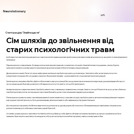
Neurolutionary
Login
Статті розділу "Знайти щастя"
Сім шляхів до звільнення від
старих психологічних травм
Щоб перестати автоматично реагувати на старі психологічні травми, важливо пройти кілька ключових етапів, які допоможуть зрозуміти та трансформувати
свої реакції.
Першим кроком є усвідомлення. Зосередьтеся на своїх емоціях і реакціях у конкретних ситуаціях. Намагайтеся вести щоденник, у якому будете
записувати моменти, коли відчуваєте сильні емоції. Це допоможе вам побачити патерни у ваших реакціях.
Другим кроком є аналіз. Після того, як ви зафіксували свої емоції, спробуйте зрозуміти, що їх викликає. Запитайте себе, чи пов'язані ці почуття з
конкретними спогадами або ситуаціями з минулого. Визначення тригерів – це важливий етап у подоланні автоматичних реакцій.
Третім кроком є емоційна обробка. Дайте собі можливість відчути ці емоції без засудження. Це може включати медитацію, дихальні вправи або просто
час на самороздуми. Важливо дозволити собі пережити ці почуття, замість того щоб їх пригнічувати.
Четвертим кроком є переосмислення. Спробуйте змінити своє ставлення до травматичних спогадів. Замість того щоб бачити їх як щось, що вас обмежує,
спробуйте розглянути їх як частину вашого зростання. Визнайте, що ви стали сильнішими завдяки цим досвідам.
П’ятим кроком є розвиток нових стратегій реагування. Коли ви опиняєтеся у стресовій ситуації, спробуйте замість автоматичної реакції використовувати
нові, здорові стратегії. Це можуть бути дихальні вправи, фізична активність або звернення до підтримки близьких.
Шостим кроком є підтримка. Не бійтеся звертатися за допомогою до друзів, родини або психолога. Обговорення ваших переживань з іншими може
допомогти вам відчути себе менш самотніми у вашій боротьбі.
Останнім, сьомим, кроком є самоспівчуття. Навчіться бути добрим до себе. Дайте собі право на помилки і визнайте, що процес зцілення може бути
тривалим. Практикуйте самоспівчуття, нагадуючи собі, що ви заслуговуєте на любов і підтримку, навіть коли відчуваєте біль.