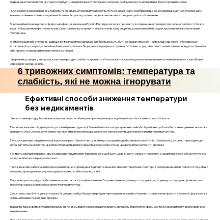
підвищення температури. Ці стани потребують спеціалізованого лікування і контролю, оскільки можуть впливати на багато органів і систем.
4. Онкологічні захворювання: Слабкість та підвищена температура можуть бути ознаками раку, особливо якщо вони супроводжуються втратою ваги,
нічними потіннями або незрозумілими болями. Якщо є підозра на рак, важливо якомога швидше пройти обстеження.
5. Інфекційний мононуклеоз: Ця вірусна інфекція, викликана Epstein-Barr вірусом, може призвести до підвищення температури, сильної слабкості, болю в
горлі і збільшення лімфатичних вузлів. Симптоми можуть тривати кілька тижнів, тому медична допомога необхідна для зрозуміння стану і можливих
ускладнень.
6. Інтоксикація або отруєння: Підвищення температури і загальна слабкість можуть бути ознаками отруєння (наприклад, харчового) або серйозної
інтоксикації, що потребує термінової медичної допомоги. Якщо у вас є підозри на отруєння, особливо з супутніми симптомами, такими як нудота, блювота
або пронос, не зволікайте і звертайтеся до лікаря.
Звернення до лікаря у випадках, коли температура і слабкість тривають або посилюються, може допомогти у виявленні основної причини та запобіганні
серйозним ускладненням.
6 тривожних симптомів: температура та
слабкість, які не можна ігнорувати
Ефективні способи зниження температури
без медикаментів
Знизити температуру без ліків можна кількома способами, використовуючи прості домашні засоби та зміни в способі життя.
По-перше, важливо підтримувати достатній рівень гідратації. Випивайте багато води, трав'яних чаїв або бульйонів, щоб запобігти зневодненню, яке може
погіршити стан. Охолоджуючі напої, такі як м'ятний чай або вода з лимоном, також можуть допомогти знизити температуру тіла.
По-друге, використовуйте охолоджуючі компреси. Змочіть чисту тканину в холодній воді або використовуйте лід, обгорнутий у рушник, і прикладіть до
лоба, зап'ясть і щиколоток. Ці ділянки тіла мають велику кількість кровоносних судин, що допомагає охолодити організм.
По-третє, одягайтеся легко і зручно. Використовуйте легкі бавовняні речі, щоб дати шкірі дихати і уникнути перегріву. Уникайте важкого або синтетичного
одягу, який може затримувати тепло.
Також важливо забезпечити хорошу вентиляцію в приміщенні. Відкрийте вікна або використовуйте вентилятори для покращення повітряного потоку. Якщо
можливо, проводьте час у прохолодніших кімнатах або на вулиці в тіні.
Регулярні прохолодні душі або ванни можуть також бути ефективними. Вода не повинна бути надто холодною, щоб уникнути шоку для організму, але
прохолодна вода допоможе знизити температуру тіла.
Додатково, спробуйте уникати важкої їжі, яка потребує більше енергії для перетравлення, замініть її на легкі страви, такі як фрукти або овочі. Це допоможе
зменшити навантаження на організм.
Важливо також дотримуватися режиму відпочинку. Відпочинок і сон допомагають організму боротися з інфекцією, тому намагайтеся уникати фізичних
навантажень.
Якщо температура залишається високою протягом тривалого часу або супроводжується іншими тривожними симптомами, важливо звернутися до лікаря.