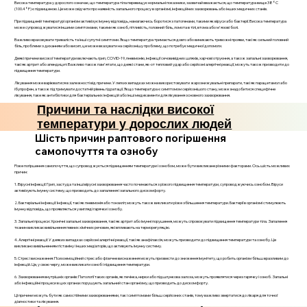
Висока температура у дорослого означає, що температура тіла перевищує нормальні показники, зазвичай вважається, що температура вище 38°C
(100.4°F) є підвищеною. Це може свідчити про наявність запального процесу в організмі, інфекційних захворювань або інших медичних станів.
При підвищеній температурі організм активізує імунну відповідь, намагаючись боротися з патогенами, такими як віруси або бактерії. Висока температура
може супроводжуватися іншими симптомами, такими як озноб, пітливість, головний біль, ломота в тілі, втома або м'язові болі.
Важливо враховувати тривалість та інші супутні симптоми. Якщо температура тримається довго або виникають тривожні прояви, такі як сильний головний
біль, проблеми з диханням або висип, це може вказувати на серйознішу проблему, що потребує медичної допомоги.
Деякі причини високої температури включають грип, COVID-19, пневмонію, інфекції сечовивідних шляхів, харчові отруєння, а також запальні захворювання,
такі як артрит або апендицит. Важливо також пам'ятати, що деякі стани, як-от тепловий удар або серйозні алергічні реакції, можуть також призводити до
підвищення температури.
Лікування може варіюватися в залежності від причини. У легких випадках можна використовувати жарознижувальні препарати, такі як парацетамол або
ібупрофен, а також підтримувати достатній рівень гідратації. Якщо температура є симптомом серйознішого стану, може знадобитися специфічне
лікування, таке як антибіотики для бактеріальних інфекцій або інші медикаменти для лікування основного захворювання.
Причини та наслідки високої
температури у дорослих людей
Шість причин раптового погіршення
самопочуття та ознобу
Різке погіршення самопочуття, що супроводжується підвищенням температури і ознобом, може бути викликане різними факторами. Ось шість можливих
причин:
1. Вірусні інфекції: Грип, застуда та інші вірусні захворювання часто починаються з різкого підвищення температури, супроводжуючись ознобом. Віруси
активізують імунну систему, що призводить до запалення і загального дискомфорту.
2. Бактеріальні інфекції: Інфекції, такі як пневмонія або тонзиліт, можуть також викликати різке збільшення температури. Бактерії в організмі стимулюють
імунну відповідь, що проявляється у вигляді гарячки і ознобу.
3. Запальні процеси: Хронічні запальні захворювання, такі як артрит або імунні порушення, можуть спровокувати підвищення температури тіла. Запалення
тканин викликає вивільнення певних хімічних речовин, які впливають на терморегуляцію.
4. Алергічні реакції: У деяких випадках серйозні алергічні реакції, такі як анафілаксія, можуть призводити до підвищення температури та ознобу. Це
викликано вивільненням гістаміну і інших медіаторів, що активують імунну систему.
5. Стрес і виснаження: Психоемоційний стрес або фізичне виснаження можуть призвести до зниження імунітету, що робить організм більш вразливим до
інфекцій. Це, у свою чергу, може викликати озноб і підвищення температури.
6. Захворювання внутрішніх органів: Патології таких органів, як печінка, нирки або підшлункова залоза, можуть проявлятися через гарячку і озноб. Запальні
або інфекційні процеси в цих органах порушують загальний стан організму, що призводить до дискомфорту.
Ці причини можуть бути як самостійними захворюваннями, так і симптомами більш серйозних станів, тому важливо звертатися до лікаря для точної
діагностики та лікування.