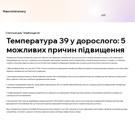
Neurolutionary
Login
Статті розділу "Знайти щастя"
Температура 39 у дорослого: 5
можливих причин підвищення
Температура 39 градусів Цельсія у дорослого свідчить про підвищену температуру тіла, що може бути ознакою запального процесу або інфекційного
захворювання. Це стан часто супроводжується іншими симптомами, такими як озноб, головний біль, м'язові болі, втрати апетиту, пітливість та загальна
слабкість. Важливо звертати увагу на супутні симптоми і тривалість підвищеної температури, оскільки це може допомогти визначити причину.
1. Вірусні інфекції: Грип, застуда або COVID-19 можуть викликати підвищення температури. Віруси активізують імунну відповідь організму, що, в свою чергу,
підвищує температуру для боротьби з інфекцією.
2. Бактеріальні інфекції: Інфекції, такі як пневмонія, тонзиліт або сечові інфекції, також можуть викликати високу температуру. Бактерії можуть викликати
більш серйозні стани, які потребують лікування антибіотиками.
3. Запальні захворювання: Хвороби, такі як ревматоїдний артрит або системний червоний вовчак, можуть супроводжуватися підвищенням температури
через запальний процес в організмі.
4. Алергічні реакції: У деяких випадках алергії можуть приводити до підвищення температури, якщо виникає сильна реакція організму на алерген, що
супроводжується запаленням.
5. Інші причини: Такі стани, як перегрівання, зневоднення або побічні ефекти деяких ліків, також можуть викликати підвищення температури. Важливо
враховувати всі можливі фактори, щоб зрозуміти причину підвищення температури і вчасно отримати медичну допомогу.
Якщо температура тримається на рівні 39 градусів протягом тривалого часу або супроводжується серйозними симптомами, такими як утруднене дихання,
сильний біль, сплутаність свідомості або інші тривожні ознаки, необхідно звернутися до лікаря.