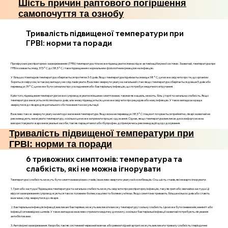
Шість причин раптового погіршення
самопочуття та ознобу
Тривалість підвищеної температури при
ГРВІ: норми та поради
При вірусних респіраторних захворюваннях (ГРВІ) температура тіла може підвищуватися внаслідок активізації імунної системи. Зазвичай, температура при
ГРВІ коливається від 37,5°C до 38,5°C, і таке підвищення є нормальним фізіологічним реакцією на інфекцію.
У більшості випадків температура зберігається протягом 3-5 днів. Якщо температура піднімається вище 38°C, це може свідчити про те, що організм
бореться з вірусом, і в такому випадку не слід панікувати. Важливо звернути увагу на загальний стан: якщо температура зберігається довше 5 днів або
перевищує 39°C, це може бути сигналом про ускладнення або бактеріальну інфекцію, що потребує медичного втручання.
Крім того, підвищення температури може супроводжуватися іншими симптомами, такими як кашель, нежить, біль у горлі та загальна слабкість. Якщо
температура знижується після кількох днів, але знову підвищується, це може свідчити про рецидив або нову інфекцію. У таких випадках краще
звернутися до лікаря для детального обстеження та консультації.
Важливо також звернути увагу на методи зниження температури. Якщо вона не перевищує 38,5°C і пацієнт почувається прийнятно, лікарі зазвичай не
рекомендують знижувати температуру, оскільки це може затримати процес одужання. Однак, якщо температура викликає дискомфорт, можна
використовувати жарознижувальні засоби, такі як парацетамол або ібупрофен, дотримуючись рекомендацій щодо дозування.
Тривалість підвищеної температури при
ГРВІ: норми та поради
6 тривожних симптомів: температура та
слабкість, які не можна ігнорувати
Температура і слабкість можуть бути симптомами різних станів, і важливо звертати увагу на їх комбінацію. Ось шість станів, які не варто ігнорувати:
1. Грип або застуда: Підвищена температура та загальна слабкість можуть свідчити про респіраторну інфекцію, таку як грип або звичайна застуда. Ці
вірусні захворювання супроводжуються також головним болем, кашлем та болями у м’язах. Якщо симптоми тривають більше кількох днів або стають
важчими, слід звернутися до лікаря.
2. Бактеріальна інфекція: Інфекції, викликані бактеріями, можуть викликати високу температуру і сильну слабкість. Це може бути пневмонія, менінгіт або
інфекції сечовивідних шляхів. У таких випадках важливо отримати медичну допомогу, оскільки бактеріальні інфекції зазвичай потребують лікування
антибіотиками.
3. Автоімунні захворювання: Хвороби, такі як системний червоний вовчак або ревматоїдний артрит, можуть викликати тривалу слабкість і періодичне