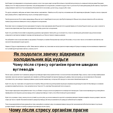
Щоб перестати відкривати холодильник щоразу, коли стає нудно, варто розробити кілька стратегій, які допоможуть зменшити імпульсивне бажання
перекусити. По-перше, визначте причини, чому ви відкриваєте холодильник у моменти нудьги. Часто це може бути емоційна реакція або звичка. Спробуйте
усвідомлювати свої почуття, коли виникає бажання поїсти: можливо, це не голод, а нудьга або стрес.
По-друге, заповніть свій день активностями, які вас зацікавлять. Займіться хобі, спортом, читанням книг або переглядом фільмів. Створіть список справ, які
вам цікаво робити, і звертайтеся до нього, коли відчуваєте нудьгу.
Третім кроком може бути зміна середовища. Якщо ви часто перебуваєте на кухні, спробуйте проводити більше часу в інших кімнатах або на свіжому
повітрі. Це допоможе зменшити спокусу відкрити холодильник.
Важливо також зосередитися на харчуванні. Складіть план харчування, який буде містити здорові перекуси. Коли ви будете знати, що у вас є смачні та
корисні альтернативи, вам буде легше відволіктися від думок про холодильник.
Крім того, розгляньте можливість ведення щоденника харчування. Записуйте, що і коли ви їсте, а також свої емоції в цей момент. Це допоможе вам
усвідомити свої звички і виявити тригери, які призводять до безсистемного перекушування.
Не забувайте також про важливість підтримки. Поговоріть зі своїми близькими про свої цілі. Можливо, хтось із них також хоче змінити свої звички, і ви
зможете підтримувати один одного.
Нарешті, будьте терплячими до себе. Зміна звичок займає час, і важливо не засмучуватися через невдачі. Краще зосередьтеся на маленьких перемогах і
поступовій адаптації нових звичок у своєму житті.
Як подолати звичку відкривати
холодильник від нудьги
Чому після стресу організм прагне швидких
вуглеводів
Після стресу організм часто вимагає швидких вуглеводів через кілька фізіологічних та психологічних механізмів. Перш за все, стрес активує вивільнення
гормонів, таких як кортизол і адреналін, які сприяють мобілізації енергії. Ці гормони підвищують рівень глюкози в крові, що може викликати бажання
споживати їжу, яка швидко підвищує рівень цукру в крові, наприклад, солодощі або продукти з високим глікемічним індексом.
Крім того, під час стресових ситуацій мозок потребує більше глюкози для підтримки функцій, зокрема концентрації та пам'яті. Вуглеводи є основним
джерелом енергії для мозку, тому організм може "просити" їх у вигляді бажання наїстися солодкого.
Також варто врахувати емоційний аспект: їжа, особливо солодка, може асоціюватися з комфортом і нагородою. Стрес може призводити до емоційного
переїдання, коли людина шукає розраду в їжі, і швидкі вуглеводи стають способом полегшити дискомфорт.
Крім того, в умовах стресу знижується чутливість до інсуліну, що може зменшити здатність організму використовувати енергію з інших джерел, таких як
жири. Це також сприяє бажанню вживати швидкі вуглеводи, які легше засвоюються і швидше забезпечують енергію.
Тому поєднання фізіологічних реакцій на стрес, емоційного комфорту від споживання певних продуктів і зниження метаболічної активності до інших
джерел енергії створює потребу в швидких вуглеводах після стресу.
Чому після стресу організм прагне