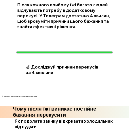
Після кожного прийому їжі багато людей
відчувають потребу в додатковому
перекусі. У Телеграм достатньо 4 хвилин,
щоб зрозуміти причини цього бажання та
знайти ефективні рішення.
🍏 Досліджуй причини перекусів
за 4 хвилини
💛 Швидко. Легко. І з ясністю в кожному рішенні.
Чому після їжі виникає постійне
бажання перекусити
Як подолати звичку відкривати холодильник
від нудьги