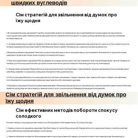
швидких вуглеводів
Сім стратегій для звільнення від думок про
їжу щодня
1. Встановлення режиму харчування: Розробіть чіткий графік прийому їжі, який включає три основні прийоми їжі та кілька перекусів. Це допоможе
структурувати ваш день і зменшить імпульсивні думки про їжу. Намагайтеся їсти в одні й ті ж години, щоб ваш організм звик до режиму і не вимагав
постійних перекусів.
2. Зосередження на інших заняттях: Знайдіть хобі або активності, які вас захоплюють і відволікають від думок про їжу. Це можуть бути заняття спортом,
читання, малювання або інші творчі заняття. Чим більше ви будете зайняті, тим менше часу залишиться для роздумів про їжу.
3. Ведення щоденника харчування: Записуйте, що ви їсте протягом дня, а також свої думки і відчуття, коли виникає бажання поїсти. Це допоможе вам
усвідомити, чи дійсно ви голодні, чи просто реагуєте на емоції або нудьгу.
4. Практика усвідомленого харчування: Під час прийому їжі зосередьтеся на смаку, текстурі та аромати страв. Уникайте відволікань, таких як телевізор чи
телефон, щоб насолоджуватися їжею і зрозуміти, коли ви наситилися. Це може зменшити бажання думати про їжу в міжперіоди.
5. Збалансоване харчування: Переконайтеся, що ваш раціон включає всі необхідні макро- і мікроелементи. Здорове харчування допоможе вам відчувати
себе більш енергійно та задоволено, зменшуючи бажання постійно думати про їжу.
6. Робота з емоціями: Визначте, чи є ваші думки про їжу пов'язані з емоційними станами, такими як стрес, тривога або нудьга. Знайдіть альтернативні
способи впоратися з цими емоціями, наприклад, медитація, йога або спілкування з друзями.
7. Підтримка і спілкування: Поділіться своїми переживаннями з близькими людьми, які можуть підтримати вас у вашому прагненні змінити звички. Можливо,
знайдете однодумців, які також прагнуть зменшити фокус на їжі, і зможете разом обмінюватися порадами та мотивацією.
Сім стратегій для звільнення від думок про
їжу щодня
Сім ефективних методів побороти спокусу
солодкого
Коли вас тягне до солодощів, важливо знайти способи підтримати себе і виявити волю. Ось кілька методів:
1. Заміна солодкого на здорові альтернативи. Спробуйте фрукти, такі як яблука, ягоди або банани, які можуть задовольнити вашу потребу в цукрі, при
цьому забезпечуючи організм вітамінами та клітковиною.
2. Займіться фізичною активністю. Фізичні вправи, навіть коротка прогулянка або зарядка, допоможуть зняти стрес і відволікти від бажання поїсти