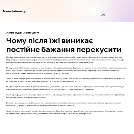
Neurolutionary
Login
Статті розділу "Знайти щастя"
Чому після їжі виникає
постійне бажання перекусити
Постійне бажання перекусити після їжі може мати кілька причин, які варто розглянути. По-перше, це може бути результатом психологічних факторів.
Наприклад, ви можете асоціювати прийняття їжі з комфортом або відпочинком, що може спричиняти бажання їсти навіть після ситного обіду чи вечері.
Емоційне їдення, коли ви намагаєтеся заїдати стрес або нудьгу, також може провокувати бажання перекусити.
По-друге, фізіологічні причини можуть включати неправильний склад вашого раціону. Якщо ваша їжа бідна на білки, жири і клітковину, ви можете відчувати
голод швидше. Білки та здорові жири забезпечують тривале відчуття ситості, тоді як швидкі вуглеводи, наприклад, цукор або білий хліб, можуть
викликати різкі коливання рівня цукру в крові, що призводить до відчуття голоду.
Також важливо звернути увагу на розмір порцій. Якщо ви звикли їсти недостатньо, ваше тіло може сигналізувати про потребу в додатковій їжі. Водночас,
можливо, ви їсте занадто швидко, не даючи організму достатньо часу для сигналів про ситість.
Не варто забувати і про звички. Якщо ви звикли перекушувати після їжі, це може стати автоматичною реакцією, незалежно від того, чи дійсно ви голодні.
Спробуйте звернути увагу на свої звички та емоції під час їжі, щоб зрозуміти, що саме спонукає вас до перекусів.
Також варто врахувати кількість води, яку ви споживаєте. Іноді сплутування голоду з спрагою може призвести до того, що ви намагаєтеся заїдати те, що
насправді можна вирішити простим прийомом води.
Важливо також стежити за своїм режимом сну. Недостатній сон може впливати на гормони, які регулюють апетит, викликаючи підвищене бажання
перекусити. Підтримка здорового режиму сну може допомогти зменшити це бажання.
Зрештою, уважно спостерігайте за своїм тілом і його сигналами. Записуйте, коли, чому і що ви їсте, щоб зрозуміти закономірності і мотиви, що стоять за
вашим бажанням перекусити. Це може допомогти вам виявити справжні причини і знайти відповідні рішення.