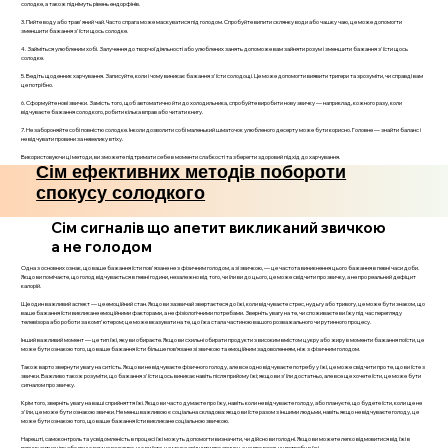
солодке, а також піднімуть рівень ендорфінів.
3. Пийте воду або трав'яний чай. Часто спрага може маскуватися під голодом. Спробуйте випити склянку води або чашку чаю, це може допомогти
зменшити бажання з'їсти щось солодке.
4. Займіться улюбленим хобі. Залучення до творчої діяльності або улюблених занять допоможе вам зайняти розум і зменшити бажання з'їсти щось
солодке.
5. Ведіть щоденник харчування. Записуйте, коли і чому виникає бажання з'їсти солодощі. Це може допомогти виявити тригери та зрозуміти, чи справді вам
це потрібно.
6. Сформуйте нові звички. Замість того, щоб автоматично йти до холодильника, спробуйте виробити нову звичку — наприклад, кожного разу, коли
відчуваєте бажання солодкого, робити кілька вправ або читати книгу.
7. Не забороняйте собі повністю солодке. Інколи дозволити собі маленький шматочок улюбленого десерту може бути корисно. Головне — знайти баланс і
не відчувати провини за невелику втіху.
Використовуючи ці методи, ви зможете підтримати себе в моменти слабкості та зберегти здоровий підхід до харчування.
Сім ефективних методів побороти
спокусу солодкого
Сім сигналів що апетит викликаний звичкою
а не голодом
Одна з основних ознак, що ваше бажання їсти пов'язане не з фізичним голодом, а зі звичкою, — це частота виникнення цього бажання в певні часи доби.
Якщо ви помічаєте, що голод відчувається в певні години, незалежно від того, чи їли ви до цього, це може свідчити про звичку, а не про реальний дефіцит
калорій.
Ще один важливий аспект — це емоційний стан. Якщо ви зазвичай звертаєтеся до їжі, коли відчуваєте стрес, нудьгу або тривогу, це може бути знаком, що
ваше бажання їсти викликане емоційними факторами, а не фізіологічними потребами. Зверніть увагу на те, чи споживаєте ви їжу під час перегляду
телевізора або роботи за комп'ютером; це може вказувати на те, що їжа стала частиною вашого розважального чи рутинного процесу.
Інший важливий момент — це тип їжі, яку ви обираєте. Якщо ви схильні обирати продукти з високим вмістом цукру або жиру в моменти бажання поїсти, це
може бути ознакою того, що ваше бажання їсти більше пов’язане зі звичкою та емоційним задоволенням, ніж з фізичним голодом.
Також варто звернути увагу на ситість. Якщо ви не відчуваєте фізичного голоду, але все одно відчуваєте потребу у їжі, це може свідчити про те, що ви їсте з
звички. Важливо також розуміти, що бажання з'їсти щось виникає навіть після прийому їжі; якщо ви з'їли достатньо, але все ще хочете їсти, це може бути
сигналом про звичку.
Крім того, зверніть увагу на ваші сприйняття їжі. Якщо ви часто думаєте про їжу, навіть коли не відчуваєте голоду, або плануєте, що будете їсти, коли ще не
з'їли, це може бути ознакою звички. Не менш важливою є соціальна складова: якщо ви їсте разом з іншими людьми, навіть якщо не відчуваєте голоду, це
може бути ознакою того, що ваше бажання їсти викликане соціальною звичкою.
Нарешті, самоконтроль та усвідомленість в процесі їжі можуть допомогти визначити, чи дійсно ви голодні. Якщо ви можете легко відмовитися від їжі в
певних ситуаціях або якщо вам не важливо, що ви їсте, це може свідчити про звичку, а не про реальну потребу в їжі.