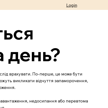
Login
ться
а день?
 слід врахувати. По-перше, це може бути
, можуть викликати відчуття запаморочення,
ложення.
 навантаження, недосипання або перевтома
ня.