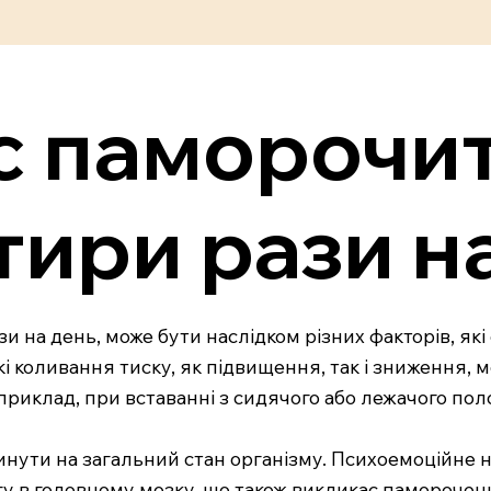
с паморочи
тири рази н
 на день, може бути наслідком різних факторів, які
зкі коливання тиску, як підвищення, так і зниження
априклад, при вставанні з сидячого або лежачого по
линути на загальний стан організму. Психоемоційне
у в головному мозку, що також викликає паморочен