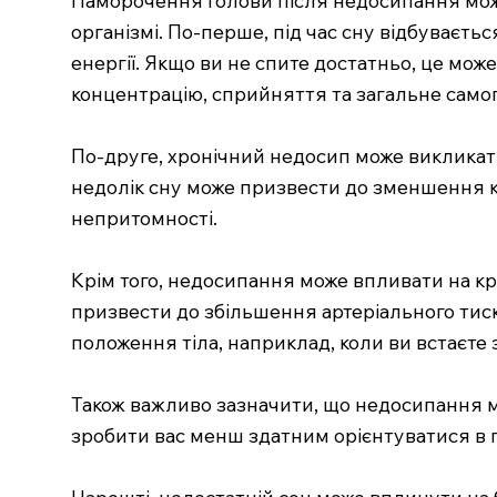
організмі. По-перше, під час сну відбуваєтьс
енергії. Якщо ви не спите достатньо, це мож
концентрацію, сприйняття та загальне само
По-друге, хронічний недосип може викликати
недолік сну може призвести до зменшення к
непритомності.
Крім того, недосипання може впливати на кр
призвести до збільшення артеріального тиск
положення тіла, наприклад, коли ви встаєте з
Також важливо зазначити, що недосипання мож
зробити вас менш здатним орієнтуватися в 
Нарешті, недостатній сон може вплинути на 