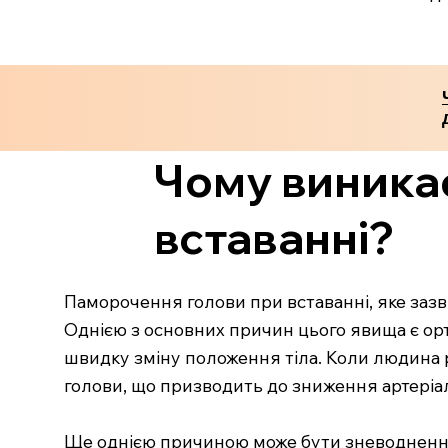
Чому виника
вставанні?
Паморочення голови при вставанні, яке зазви
Однією з основних причин цього явища є ор
швидку зміну положення тіла. Коли людина р
голови, що призводить до зниження артеріаль
Ще однією причиною може бути зневоднення 