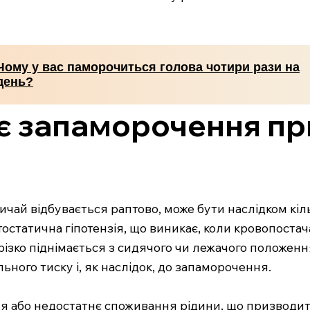
Чому у вас паморочиться голова чотири рази на
день?
є запаморочення пр
чай відбувається раптово, може бути наслідком кіль
тостатична гіпотензія, що виникає, коли кровопост
ізко піднімається з сидячого чи лежачого положенн
ного тиску і, як наслідок, до запаморочення.
або недостатнє споживання рідини, що призводить д