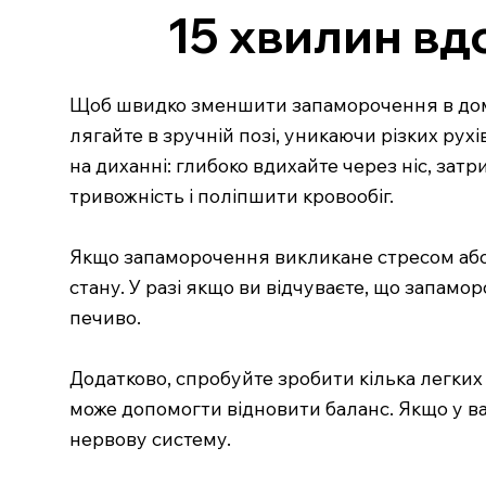
15 хвилин вд
Щоб швидко зменшити запаморочення в домаш
лягайте в зручній позі, уникаючи різких рух
на диханні: глибоко вдихайте через ніс, зат
тривожність і поліпшити кровообіг.
Якщо запаморочення викликане стресом або
стану. У разі якщо ви відчуваєте, що запамо
печиво.
Додатково, спробуйте зробити кілька легких 
може допомогти відновити баланс. Якщо у вас 
нервову систему.