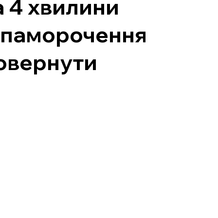
а 4 хвилини
и паморочення
повернути