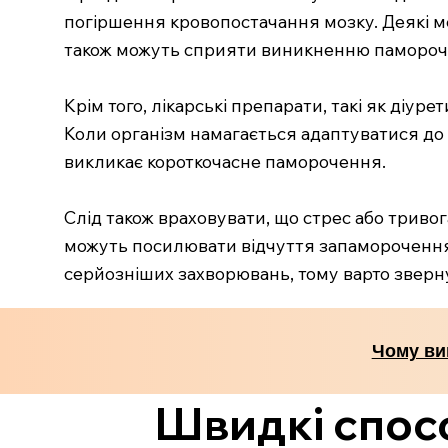
погіршення кровопостачання мозку. Деякі ме
також можуть сприяти виникненню памороче
Крім того, лікарські препарати, такі як діур
Коли організм намагається адаптуватися до 
викликає короткочасне паморочення.
Слід також враховувати, що стрес або тривог
можуть посилювати відчуття запаморочення
серйозніших захворювань, тому варто зверну
Чому ви
Швидкі спос