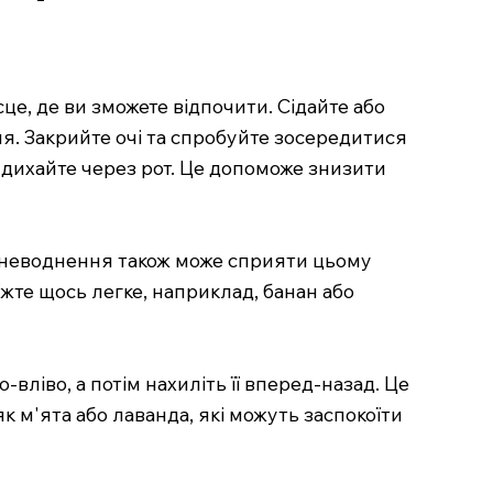
е, де ви зможете відпочити. Сідайте або
ня. Закрийте очі та спробуйте зосередитися
видихайте через рот. Це допоможе знизити
зневоднення також може сприяти цьому
їжте щось легке, наприклад, банан або
вліво, а потім нахиліть її вперед-назад. Це
як м'ята або лаванда, які можуть заспокоїти