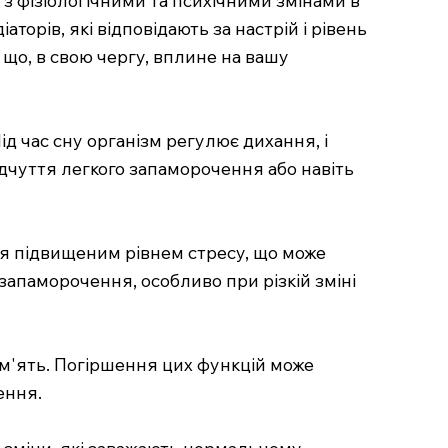
торів, які відповідають за настрій і рівень
 що, в свою чергу, вплине на вашу
д час сну організм регулює дихання, і
дчуття легкого запаморочення або навіть
ся підвищеним рівнем стресу, що може
запаморочення, особливо при різкій зміні
пам'ять. Погіршення цих функцій може
ення.
я зміни, які заважають нормальному