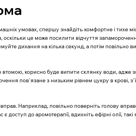
ома
ніх умовах, спершу знайдіть комфортне і тихе місц
ів, оскільки це може посилити відчуття запаморочен
римуйте дихання на кілька секунд, а потім повільно 
 втомою, корисно буде випити склянку води, адже 
рочення пов'язане з низьким рівнем цукру в крові, з'
вправ. Наприклад, повільно поверніть голову вправо-
є доступ до аромотерапії, вдихніть ефірні олії, такі 