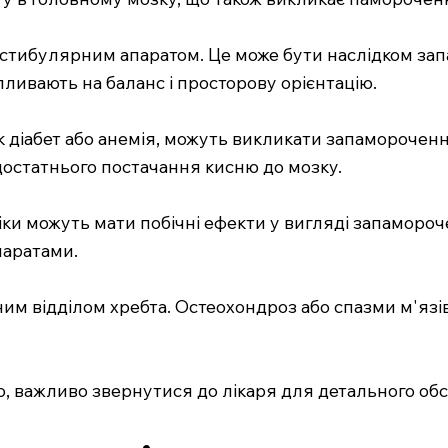
тибулярним апаратом. Це може бути наслідком запал
пливають на баланс і просторову орієнтацію.
к діабет або анемія, можуть викликати запамороченн
достатнього постачання кисню до мозку.
іки можуть мати побічні ефекти у вигляді запаморо
паратами.
им відділом хребта. Остеохондроз або спазми м'язі
 важливо звернутися до лікаря для детального обс