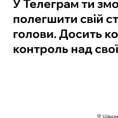
У Телеграм ти змо
полегшити свій с
голови. Досить к
контроль над свої
💛 Швидко