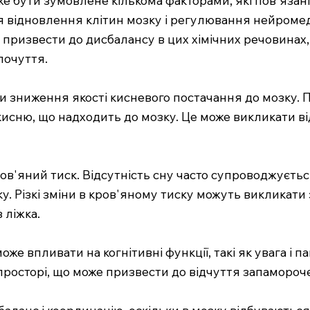
я відновлення клітин мозку і регулювання нейромедіа
е призвести до дисбалансу в цих хімічних речовинах,
почуття.
 зниження якості кисневого постачання до мозку. Пі
исню, що надходить до мозку. Це може викликати ві
ов'яний тиск. Відсутність сну часто супроводжуєть
у. Різкі зміни в кров'яному тиску можуть викликати 
 ліжка.
е впливати на когнітивні функції, такі як увага і 
просторі, що може призвести до відчуття запамороч
баланс і координацію, оскільки в мозку відбуваютьс