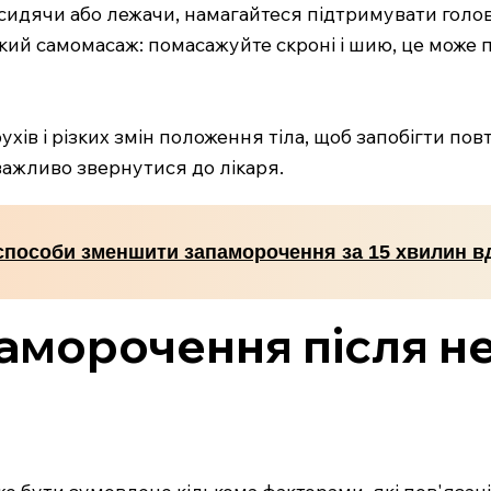
сидячи або лежачи, намагайтеся підтримувати голову
егкий самомасаж: помасажуйте скроні і шию, це може 
ухів і різких змін положення тіла, щоб запобігти 
ажливо звернутися до лікаря.
способи зменшити запаморочення за 15 хвилин в
аморочення після н
бути зумовлене кількома факторами, які пов'язані 