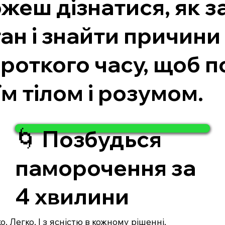
жеш дізнатися, як з
тан і знайти причин
ороткого часу, щоб 
м тілом і розумом.
🌀 Позбудься
паморочення за
4 хвилини
. Легко. І з ясністю в кожному рішенні.