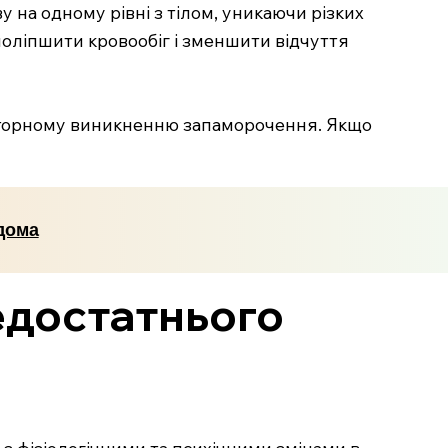
 на одному рівні з тілом, уникаючи різких
поліпшити кровообіг і зменшити відчуття
повторному виникненню запаморочення. Якщо
дома
едостатнього
з фізіологічними та психічними змінами в