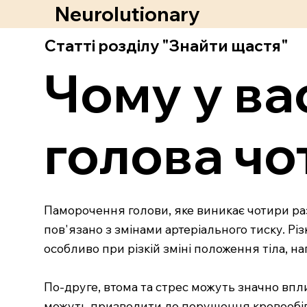
Neurolutionary
Статті розділу "Знайти щастя"
Чому у ва
голова чо
Паморочення голови, яке виникає чотири рази
пов'язано з змінами артеріального тиску. Рі
особливо при різкій зміні положення тіла, н
По-друге, втома та стрес можуть значно вп
можуть призводити до порушення кровообіг