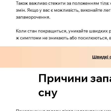
Також важливо стежити за положенням тіла: 
змін. Якщо у вас є можливість, виконайте л
запаморочення.
Коли стан покращиться, уникайте швидких р
ж симптоми не зникають або посилюються, в
Швидкі 
Причини зап
сну
Паморочення голови після недосипання може 