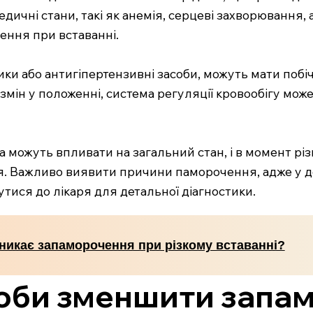
дичні стани, такі як анемія, серцеві захворювання
ння при вставанні.
етики або антигіпертензивні засоби, можуть мати побі
змін у положенні, система регуляції кровообігу мо
а можуть впливати на загальний стан, і в момент різ
. Важливо виявити причини паморочення, адже у д
тися до лікаря для детальної діагностики.
никає запаморочення при різкому вставанні?
оби зменшити запам