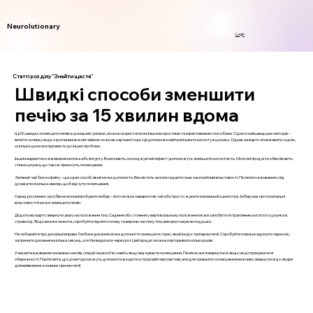
Neurolutionary
Login
Статті розділу "Знайти щастя"
Швидкі способи зменшити
печію за 15 хвилин вдома
Щоб швидко полегшити печію в домашніх умовах, можна скористатися кількома простими та ефективними способами. Один із найшвидших методів –
випити склянку води з розчиненою в ній чайною ложкою харчової соди. Це допоможе нейтралізувати кислоту в шлунку. Однак не варто зловживати содою,
оскільки це може призвести до інших проблем.
Іншим варіантом є вживання молока або йогурту. Вони мають охолоджуючий ефект і допоможуть зменшити кислотність. Молочні продукти обволікають
стінки шлунка, що також приносить полегшення.
Зелений чай без кофеїну – ще один спосіб, який може допомогти. Він містить антиоксиданти і має заспокійливі властивості. Після його вживання слід
дочекатися кілька хвилин, щоб відчути полегшення.
Серед рослинних засобів можна випробувати імбир – його можна заварити як чай або просто жувати маленький шматочок. Імбир має протизапальні
властивості й може зменшити печію.
Додатково варто звернути увагу на положення тіла. Сидіння або стояння у вертикальному положенні може запобігти потраплянню кислоти з шлунка в
стравохід. Якщо ви вже лежите, спробуйте підняти голову та верхню частину тіла, використовуючи подушки.
Не забувайте про дихальні вправи. Глибоке дихання може допомогти зменшити стрес, який іноді є тригером печії. Спробуйте повільно вдихати через ніс,
затримати дихання на кілька секунд, а потім видихати через рот. Цей процес можна повторювати кілька разів.
Уникайте вживання газованих напоїв, спецій і важкої їжі, навіть якщо відчуваєте полегшення. Печія може повернутися, якщо не дотримуватися
обережності. Пам’ятайте, що ці методи можуть допомогти в короткостроковій перспективі, але для тривалого полегшення важливо звернутися до лікаря
для виявлення основних причин печії.