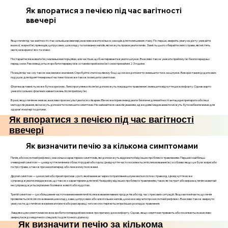
Як впоратися з печією під час вагітності
ввечері
Якщо печія під час вагітності стає сильнішою ввечері, важливо вжити кількох заходів для полегшення стану. По-перше, зверніть увагу на дієту: уникайте
важкої, жирної їжі, прянощів, цитрусових, шоколаду та газованих напоїв, які можуть провокувати печію. Замість цього обирайте легкі страви, які містять
овочі, нежирне м'ясо та злаки.
Постарайтеся вживати їжу маленькими порціями, але частіше, щоб не перевантажувати шлунок. Важливо також уникати прийому їжі безпосередньо
перед сном. Рекомендується зробити перерву між останнім прийомом їжі і сном принаймні 2-3 години.
Позиція під час сну також має велике значення. Спробуйте спати на лівому боці, що може допомогти зменшити тиск на шлунок. Використання додаткових
подушок для підняття верхньої частини тіла може також полегшити симптоми.
Фізична активність може бути корисною. Легкі прогулянки після їжі допоможуть покращити травлення і зменшити відчуття дискомфорту. Однак варто
уникати сильних фізичних навантажень після прийому їжі.
В разі, якщо печія не зникає, важливо проконсультуватися з лікарем. Він може порекомендувати безпечні для вагітності антацидні препарати або інші
методи лікування, які можуть допомогти полегшити симптоми. Не займайтеся самолікуванням, адже деякі медикаменти можуть бути небезпечними для
здоров'я матері та дитини.
Як впоратися з печією під час вагітності
ввечері
Як визначити печію за кількома симптомами
Печія, або кислотний рефлюкс, має кілька характерних симптомів, які допоможуть відрізнити її від інших проблем із травленням. Перший і найбільш
очевидний симптом — це відчуття печіння в області грудей або горла. Це відчуття часто посилюється після вживання їжі, особливо якщо це були жирні або
гострі страви, а також при нахилі вперед або лежачому положенні.
Другий симптом — це кислий або гіркий присмак у роті, який виникає через потрапляння шлункової кислоти в стравохід. Це відчуття може
супроводжуватися відрижкою, що також є характерним для печії. На відміну від інших проблем із травленням, таких як гастрит або виразка, печія зазвичай
не супроводжується різкими болями в животі або нудотою.
Третій симптом — це збільшення частоти виникнення печії після вживання певних продуктів або під час стресових ситуацій. Якщо ви помічаєте, що печія
проявляється після споживання шоколаду, кави, цитрусових або алкогольних напоїв, це може свідчити про кислотний рефлюкс. Важливо також звернути
увагу на те, що печія може виникати вночі або рано вранці, чого не спостерігається при інших розладах травлення.
Завдяки цим симптомам можна зробити попередній висновок про причину дискомфорту. Однак, якщо симптоми тривають або посилюються, важливо
звернутися до медичного спеціаліста для точного діагнозу.
Як визначити печію за кількома