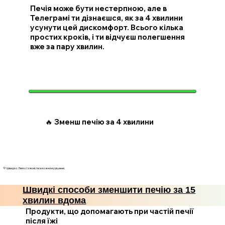
Печія може бути нестерпною, але в
Телеграмі ти дізнаєшся, як за 4 хвилини
усунути цей дискомфорт. Всього кілька
простих кроків, і ти відчуєш полегшення
вже за пару хвилин.
🔥 Зменш печію за 4 хвилини
💛 Швидко. Легко. І з ясністю в кожному рішенні.
Швидкі способи зменшити печію за 15
хвилин вдома
Продукти, що допомагають при частій печії
після їжі