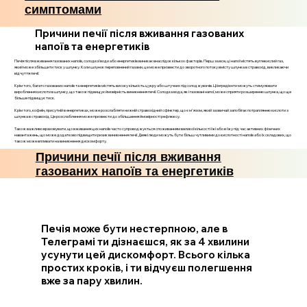
симптомами
Причини печії після вживання газованих
напоїв та енергетиків
Печія після вживання газованих напоїв, солодкої води або енергетиків виникає внаслідок кількох факторів. Перш за все, ці напої містять вуглекислий газ,
який може збільшити тиск у шлунку. Коли шлунок переповнений газами, це може призвести до зворотного потоку вмісту шлунка в стравохід, викликаючи
відчуття печії.
Крім того, багато газованих напоїв та енергетиків містять високу кількість цукру або штучних підсолоджувачів. Ці інгредієнти можуть стимулювати
вироблення кислоти в шлунку, що також підвищує ймовірність виникнення печії. Солодка вода, як і газовані напої, може сприяти розширенню шлунка, що ще
більше підвищує тиск.
Крім того, кофеїн, присутній в енергетиках, може розслабляти нижній стравохідний сфінктер, що є м'язом, який зазвичай запобігає потраплянню кислоти з
шлунка в стравохід. Це розслаблення може призвести до збільшення ймовірності рефлюксу.
Також важливо враховувати, що вживання цих напоїв часто супроводжується споживанням великої кількості їжі або в їжу під час активних фізичних
навантажень, що може додатково підвищити ризик виникнення печії. Деякі люди можуть бути більш чутливими до кислотності напоїв або їх складових, що
також може впливати на виникнення дискомфорту.
Причини печії після вживання
газованих напоїв та енергетиків
Печія може бути нестерпною, але в
Телеграмі ти дізнаєшся, як за 4 хвилини
усунути цей дискомфорт. Всього кілька
простих кроків, і ти відчуєш полегшення
вже за пару хвилин.