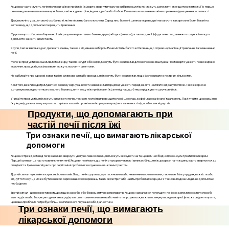
Якщо вас часто мучить печія після звичайних прийомів їжі, варто звернути увагу на вибір продуктів, які можуть допомогти зменшити симптоми. По-перше,
рекомендовано вживати нежирні білки, такі як куряче філе, індичка, риба або бобові. Вони легше засвоюються і не сприяють підвищенню кислотності.
Далі, включіть у раціон овочі, особливо ті, які не містять багато кислоти. Серед них: броколі, шпинат, морква, цвітна капуста та картопля. Вони багаті на
клітковину, що допомагає покращити травлення.
Фрукти варто обирати обережно. Найкращими варіантами є банани, груші, яблука (некислі), а також дині. Ці фрукти не подразнюють шлунок і можуть
допомогти знизити кислотність.
Крупи, такі як вівсянка, рис, гречка та ячмінь, також є відмінним вибором. Вони містять багато клітковини, що сприяє нормалізації травлення та зменшенню
печії.
Молочні продукти з низьким вмістом жиру, такі як йогурт або кефір, можуть бути корисними для заспокоєння шлунка. Проте варто уникати повножирних
молочних продуктів, оскільки вони можуть посилити симптоми.
Не забувайте про здорові жири, такі як оливкова олія або авокадо, які можуть бути корисними, якщо їх споживати в помірних кількостях.
Крім того, важливо дотримуватися режиму харчування: їсти невеликими порціями, уникати переїдання та не лягати відразу після їжі. Також корисно
дотримуватися достатнього водного балансу, пити воду між прийомами їжі, а не під час, щоб не розріджувати шлунковий сік.
Уникайте продуктів, які можуть викликати печію, таких як гострі приправи, цитрусові, шоколад, кофеїн, газовані напої та алкоголь. Пам'ятайте, що реакція на
їжу індивідуальна, тому варто спостерігати за своїм організмом і коригувати раціон в залежності від особистих відчуттів.
Продукти, що допомагають при
частій печії після їжі
Три ознаки печії, що вимагають лікарської
допомоги
Якщо ви страждаєте від печії, важливо звернути увагу на певні сигнали, які можуть вказувати на те, що вам необхідно проконсультуватися з лікарем.
Перший сигнал - це частота виникнення печії. Якщо ви помічаєте, що печія стала регулярною і виникає більше ніж два рази на тиждень, варто звернутися до
спеціаліста. Це може свідчити про серйозніші проблеми з шлунково-кишковим трактом.
Другий сигнал - це зміни в характері симптомів. Якщо печія супроводжується новими або незвичними симптомами, такими як біль у грудях, важкість або
відчуття тиску, це може бути ознакою серйозніших захворювань, таких як гастрит або навіть проблеми з серцем. У таких випадках медична допомога є
необхідною.
Третій сигнал - це неефективність домашніх засобів або безрецептурних препаратів. Якщо ви намагалися полегшити печію за допомогою змін у способі
життя, дієти або безрецептурних антацидів, але симптоми не зникають або навіть погіршуються, важливо звернутися до лікаря. Це може свідчити про те,
що ваша проблема потребує більш комплексного лікування або діагностики.
Три ознаки печії, що вимагають
лікарської допомоги