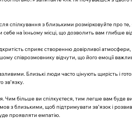
сля спілкування з близькими розмірковуйте про те,
и себе на їхньому місці, що дозволить вам глибше ві
дкритість сприяє створенню довірливої атмосфери, 
му співрозмовнику відчути, що його емоції важливі 
разливими. Близькі люди часто цінують щирість і го
 зв’язку.
. Чим більше ви спілкуєтеся, тим легше вам буде в
ов з близькими, щоб підтримувати зв’язок і розвив
буде проявляти емпатію.