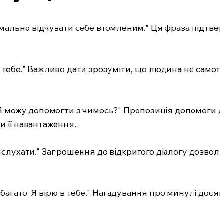
м нормально відчувати себе втомленим." Ця фраза під
и тебе." Важливо дати зрозуміти, що людина не самот
. Я можу допомогти з чимось?" Пропозиція допомоги 
и її навантаження.
вислухати." Запрошення до відкритого діалогу дозво
 багато. Я вірю в тебе." Нагадування про минулі дос