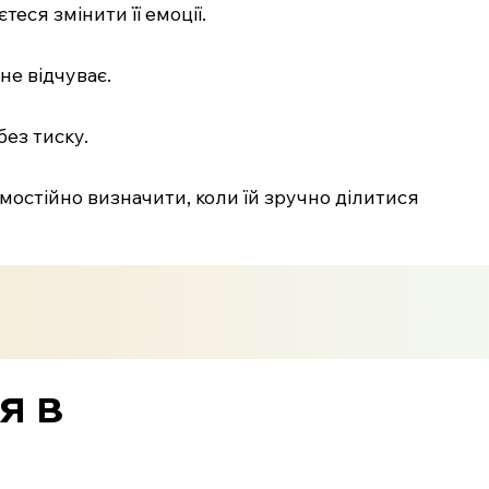
теся змінити її емоції.
не відчуває.
без тиску.
амостійно визначити, коли їй зручно ділитися
я в