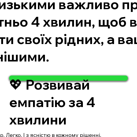
близькими важливо п
тньо 4 хвилин, щоб 
ти своїх рідних, а в
нішими.
💖 Розвивай
емпатію за 4
хвилини
. Легко. І з ясністю в кожному рішенні.