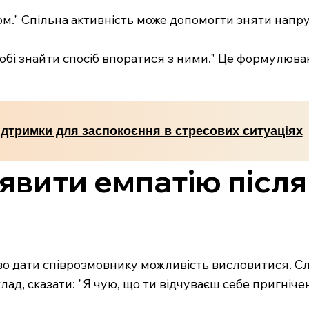
м." Спільна активність може допомогти зняти напруг
 тобі знайти спосіб впоратися з ними." Це формулюва
ідтримки для заспокоєння в стресових ситуаціях
иявити емпатію післ
иво дати співрозмовнику можливість висловитися. С
лад, сказати: "Я чую, що ти відчуваєш себе пригніче