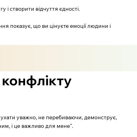
у і створити відчуття єдності.
ння показує, що ви цінуєте емоції людини і
я конфлікту
лухати уважно, не перебиваючи, демонструє,
ним, і це важливо для мене".