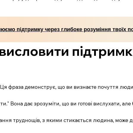
юємо підтримку через глибоке розуміння твоїх по
 висловити підтримк
" Ця фраза демонструє, що ви визнаєте почуття люди
ти." Вона дає зрозуміти, що ви готові вислухати, але
нання труднощів, з якими стикається людина, може д