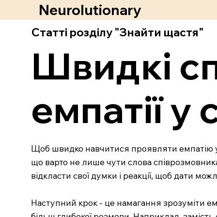
Neurolutionary
Статті розділу "Знайти щастя"
Швидкі с
емпатії у 
Щоб швидко навчитися проявляти емпатію у 
що варто не лише чути слова співрозмовника,
відкласти свої думки і реакції, щоб дати мо
Наступний крок - це намагання зрозуміти емо
більш глибокої розмови. Наприклад, замість