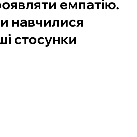
роявляти емпатію.
ви навчилися
аші стосунки