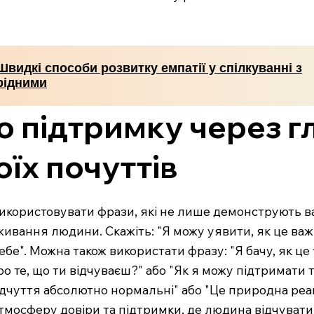
Швидкі способи розвитку емпатії у спілкуванні з
рідними
 підтримку через г
оїх почуттів
користовувати фрази, які не лише демонструють ва
еживання людини. Скажіть: "Я можу уявити, як це важ
 тебе". Можна також використати фразу: "Я бачу, як це
о те, що ти відчуваєш?" або "Як я можу підтримати 
відчуття абсолютно нормальні" або "Це природна реак
мосферу довіри та підтримки, де людина відчувати