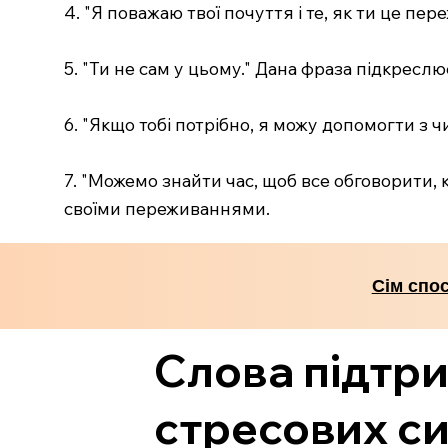
4. "Я поважаю твої почуття і те, як ти це пер
5. "Ти не сам у цьому." Дана фраза підкреслю
6. "Якщо тобі потрібно, я можу допомогти з ч
7. "Можемо знайти час, щоб все обговорити, 
своїми переживаннями.
Сім спо
Слова підтри
стресових си