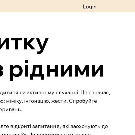
Login
итку
 з рідними
итися на активному слуханні. Це означає,
: міміку, інтонацію, жести. Спробуйте
реривань.
вте відкриті запитання, які заохочують до
о приводу?». Це допоможе вам краще