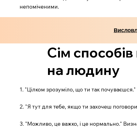
непоміченими.
Висловл
Сім способів
на людину
1. "Цілком зрозуміло, що ти так почуваєшся.
2. "Я тут для тебе, якщо ти захочеш поговори
3. "Можливо, це важко, і це нормально." Виз