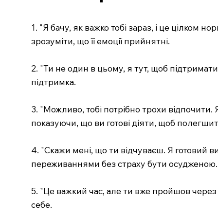
1. "Я бачу, як важко тобі зараз, і це цілко
зрозуміти, що її емоції прийнятні.
2. "Ти не один в цьому, я тут, щоб підтримат
підтримка.
3. "Можливо, тобі потрібно трохи відпочити
показуючи, що ви готові діяти, щоб полегшит
4. "Скажи мені, що ти відчуваєш. Я готовий 
переживаннями без страху бути осудженою.
5. "Це важкий час, але ти вже пройшов через
себе.