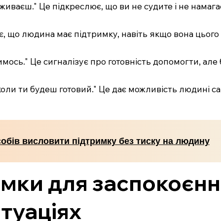
еживаєш." Це підкреслює, що ви не судите і не намагає
є, що людина має підтримку, навіть якщо вона цього 
имось." Це сигналізує про готовність допомогти, але 
коли ти будеш готовий." Це дає можливість людині с
собів висловити підтримку без тиску на людину
мки для заспокоєнн
туаціях