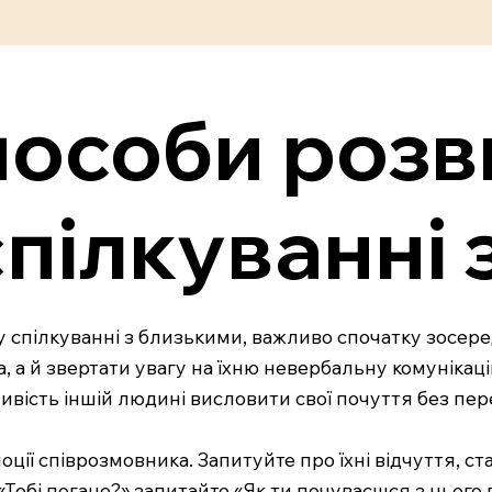
пособи розв
спілкуванні
спілкуванні з близькими, важливо спочатку зосеред
 а й звертати увагу на їхню невербальну комунікацію
жливість іншій людині висловити свої почуття без пе
ції співрозмовника. Запитуйте про їхні відчуття, ста
 «Тобі погано?» запитайте «Як ти почуваєшся з цьог