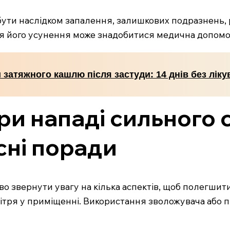
ути наслідком запалення, залишкових подразнень, р
для його усунення може знадобитися медична допомо
затяжного кашлю після застуди: 14 днів без ліку
и нападі сильного 
сні поради
 звернути увагу на кілька аспектів, щоб полегшити
вітря у приміщенні. Використання зволожувача або