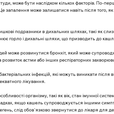
туди, може бути наслідком кількох факторів. По-перш
е запалення може залишатися навіть після того, як
ишкові подразники в дихальних шляхах, такі як слиз
ює горло і дихальні шляхи, що призводить до кашл
дей може розвинутися бронхіт, який може супровод
а розвиток астми або інших респіраторних захворюв
бактеріальних інфекцій, які можуть виникати після 
екватного лікування.
собливості організму, такі як вік, стан імунної сист
ипадках, якщо кашель супроводжується іншими симп
легень, слід обов'язково звернутися до лікаря для д