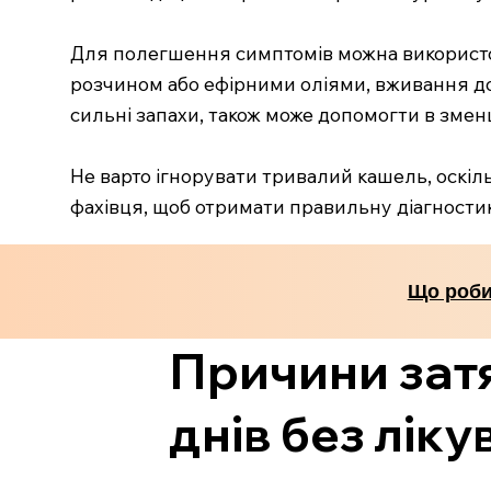
Для полегшення симптомів можна використов
розчином або ефірними оліями, вживання дос
сильні запахи, також може допомогти в зме
Не варто ігнорувати тривалий кашель, оскіл
фахівця, щоб отримати правильну діагностик
Що роби
Причини затя
днів без лік