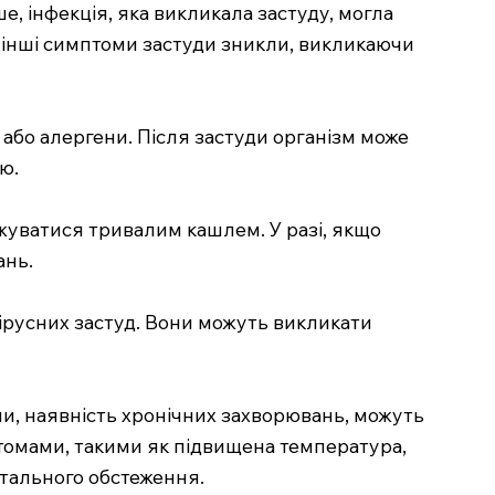
е, інфекція, яка викликала застуду, могла
 інші симптоми застуди зникли, викликаючи
 або алергени. Після застуди організм може
ю.
жуватися тривалим кашлем. У разі, якщо
ань.
вірусних застуд. Вони можуть викликати
еми, наявність хронічних захворювань, можуть
томами, такими як підвищена температура,
етального обстеження.