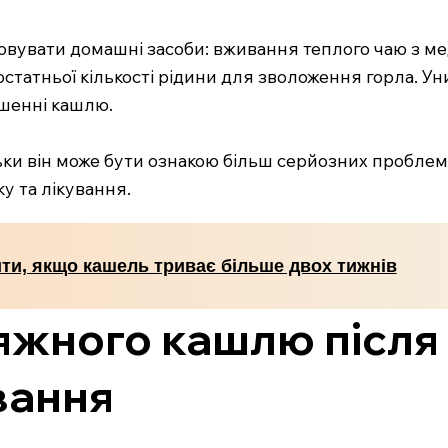
увати домашні засоби: вживання теплого чаю з медо
татньої кількості рідини для зволоження горла. Уни
ншенні кашлю.
ьки він може бути ознакою більш серйозних проблем
у та лікування.
ти, якщо кашель триває більше двох тижнів
жного кашлю після 
ування