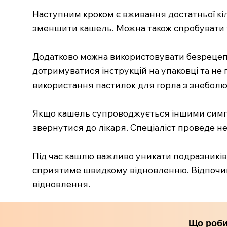
Наступним кроком є вживання достатньої кіль
зменшити кашель. Можна також спробувати т
Додатково можна використовувати безрецепту
дотримуватися інструкцій на упаковці та н
використання пастилок для горла з знебол
Якщо кашель супроводжується іншими симпт
звернутися до лікаря. Спеціаліст проведе н
Під час кашлю важливо уникати подразників,
сприятиме швидкому відновленню. Відпочино
відновлення.
Що роби