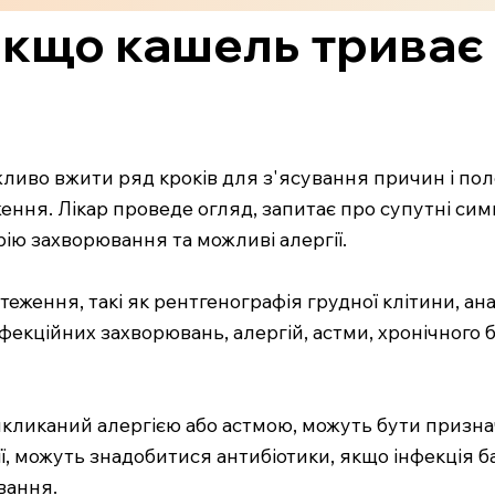
якщо кашель триває 
жливо вжити ряд кроків для з'ясування причин і по
ення. Лікар проведе огляд, запитає про супутні симп
торію захворювання та можливі алергії.
ження, такі як рентгенографія грудної клітини, анал
фекційних захворювань, алергій, астми, хронічного
викликаний алергією або астмою, можуть бути призна
ії, можуть знадобитися антибіотики, якщо інфекція 
вання.