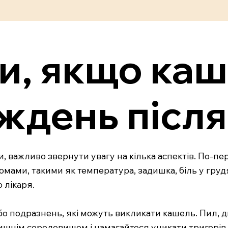
и, якщо ка
ждень післ
, важливо звернути увагу на кілька аспектів. По-пер
ами, такими як температура, задишка, біль у грудя
 лікаря.
бо подразнень, які можуть викликати кашель. Пил, д
ишнім середовищем і намагайтеся уникати тригерів.