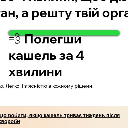
ан, а решту твій орг
💨 Полегши
кашель за 4
хвилини
. Легко. І з ясністю в кожному рішенні.
Що робити, якщо кашель триває тиждень після
хвороби