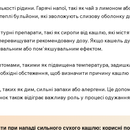
кості рідини. Гарячі напої, такі як чай з лимоном а
еплі бульйони, які зволожують слизову оболонку д
рні препарати, такі як сиропи від кашлю, які міст
е перевищувати рекомендовану дозу. Якщо кашель д
ювальним або пом'якшувальним ефектом.
омами, такими як підвищена температура, задишка 
еобхідні обстеження, щоб визначити причину кашлю 
 таких як дим, сильні запахи або алергени. Це доп
к також відіграє важливу роль у процесі одужання,
ти при нападі сильного сухого кашлю: корисні п