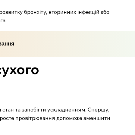
озвитку бронхіту, вторинних інфекцій або
га.
вання
сухого
 стан та запобігти ускладненням. Спершу,
 просте провітрювання допоможе зменшити