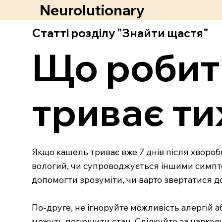
Neurolutionary
Статті розділу "Знайти щастя"
Що робит
триває ти
Якщо кашель триває вже 7 днів після хвороби
вологий, чи супроводжується іншими симптом
допомогти зрозуміти, чи варто звертатися до
По-друге, не ігноруйте можливість алергій а
можуть погіршити стан. Слідкуйте за навкол