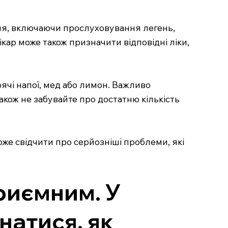
ння, включаючи прослуховування легень,
кар може також призначити відповідні ліки,
рячі напої, мед або лимон. Важливо
акож не забувайте про достатню кількість
же свідчити про серйозніші проблеми, які
риємним. У
натися, як