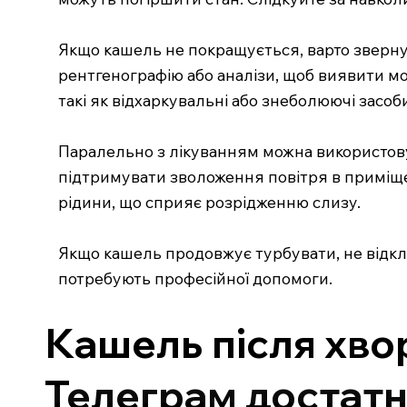
Якщо кашель не покращується, варто зверну
рентгенографію або аналізи, щоб виявити мож
такі як відхаркувальні або знеболюючі засоби,
Паралельно з лікуванням можна використовува
підтримувати зволоження повітря в приміщен
рідини, що сприяє розрідженню слизу.
Якщо кашель продовжує турбувати, не відкла
потребують професійної допомоги.
Кашель після хво
Телеграм достатнь