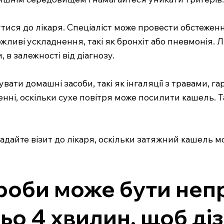
тися до лікаря. Спеціаліст може провести обстеже
ливі ускладнення, такі як бронхіт або пневмонія. Лі
 в залежності від діагнозу.
ти домашні засоби, такі як інгаляції з травами, га
ні, оскільки сухе повітря може посилити кашель. Т
дайте візит до лікаря, оскільки затяжний кашель мо
роби може бути неп
о 4 хвилин, щоб діз