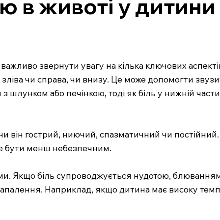
 в животі у дитини 
важливо звернути увагу на кілька ключових аспектів
а, зліва чи справа, чи внизу. Це може допомогти зву
з шлунком або печінкою, тоді як біль у нижній част
чи він гострий, ниючий, спазматичний чи постійний.
же бути менш небезпечним.
ми. Якщо біль супроводжується нудотою, блюванням
 запалення. Наприклад, якщо дитина має високу тем