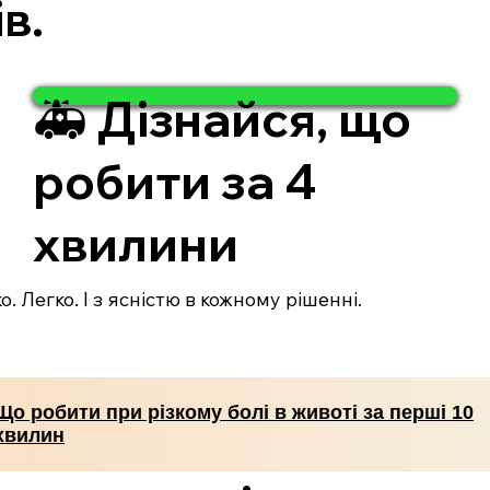
в.
🚑 Дізнайся, що
робити за 4
хвилини
. Легко. І з ясністю в кожному рішенні.
Що робити при різкому болі в животі за перші 10
хвилин