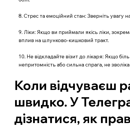
8. Стрес та емоційний стан: Зверніть увагу 
9. Ліки: Якщо ви приймали якісь ліки, зокре
вплив на шлунково-кишковий тракт.
10. Не відкладайте візит до лікаря: Якщо б
непритомність або сильна спрага, не зволік
Коли відчуваєш ра
швидко. У Телегр
дізнатися, як пра