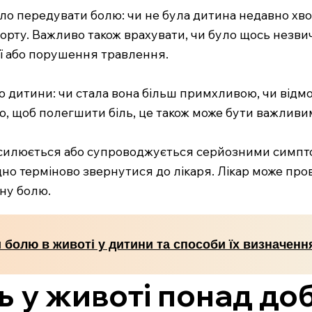
огло передувати болю: чи не була дитина недавно хво
орту. Важливо також врахувати, чи було щось незвич
ії або порушення травлення.
дитини: чи стала вона більш примхливою, чи відмовля
, щоб полегшити біль, це також може бути важливи
посилюється або супроводжується серйозними симпт
ідно терміново звернутися до лікаря. Лікар може пр
ну болю.
 болю в животі у дитини та способи їх визначенн
ь у животі понад до