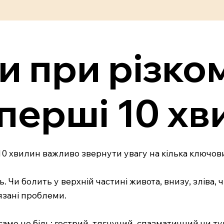
 при різком
 перші 10 хв
10 хвилин важливо звернути увагу на кілька ключови
ь. Чи болить у верхній частині живота, внизу, зліва
язані проблеми.
 саме це біль: гострий, тягнучий, спазматичний чи туп