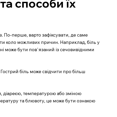
та способи їх
. По-перше, варто зафіксувати, де саме
зити коло можливих причин. Наприклад, біль у
ині може бути пов'язаний із сечовивідними
 Гострий біль може свідчити про більш
, діареєю, температурою або зміною
пературу та блювоту, це може бути ознакою