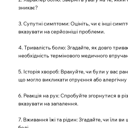
зникає?
3. Супутні симптоми: Оцініть, чи є інші симп
вказувати на серйозніші проблеми.
4. Тривалість болю: Згадайте, як довго трив
необхідність термінового медичного втруча
5. Історія хвороб: Врахуйте, чи були у вас 
що могло викликати отруєння або алергічну 
6. Реакція на рух: Спробуйте згорнутися в рі
вказувати на запалення.
7. Вживання їжі та рідин: Згадайте, чи їли 
болі.