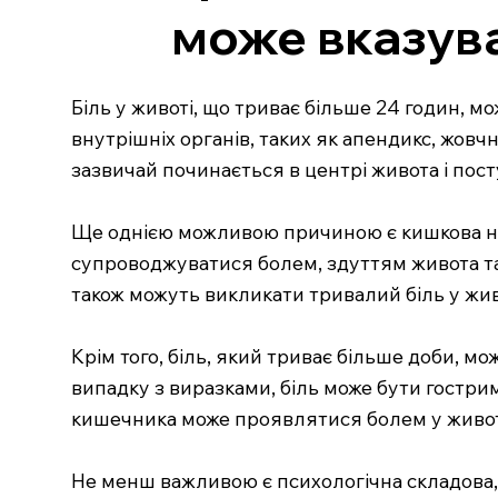
може вказув
Біль у животі, що триває більше 24 годин, 
внутрішніх органів, таких як апендикс, жов
зазвичай починається в центрі живота і пост
Ще однією можливою причиною є кишкова неп
супроводжуватися болем, здуттям живота та 
також можуть викликати тривалий біль у жив
Крім того, біль, який триває більше доби, мо
випадку з виразками, біль може бути гостри
кишечника може проявлятися болем у животі, 
Не менш важливою є психологічна складова, 