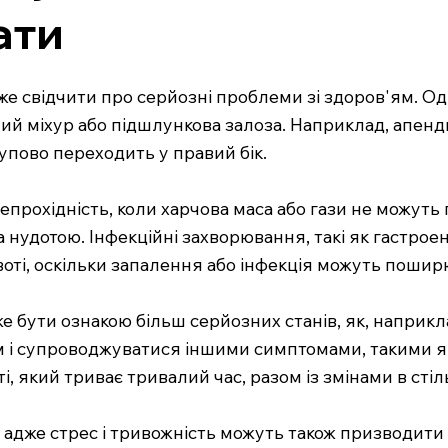
ати
може свідчити про серйозні проблеми зі здоров'ям. О
чний міхур або підшлункова залоза. Наприклад, апен
упово переходить у правий бік.
рохідність, коли харчова маса або гази не можуть
нудотою. Інфекційні захворювання, такі як гастроен
оті, оскільки запалення або інфекція можуть пошир
же бути ознакою більш серйозних станів, як, наприкла
м і супроводжуватися іншими симптомами, такими як 
який триває тривалий час, разом із змінами в стіль
адже стрес і тривожність можуть також призводити д