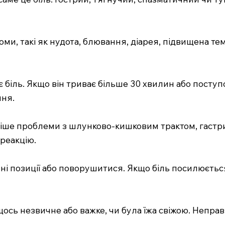
томи, такі як нудота, блювання, діарея, підвищена те
ає біль. Якщо він триває більше 30 хвилин або посту
ння.
раніше проблеми з шлунково-кишковим трактом, гастр
реакцію.
зні позиції або поворушитися. Якщо біль посилюється
ви щось незвичне або важке, чи була їжа свіжою. Не