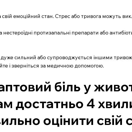
на свій емоційний стан. Стрес або тривога можуть вик
ма нестероїдні протизапальні препарати або антибіо
іль дуже сильний або супроводжується іншими тривож
айте і зверніться за медичною допомогою.
птовий біль у живот
ам достатньо 4 хвил
вильно оцінити свій 