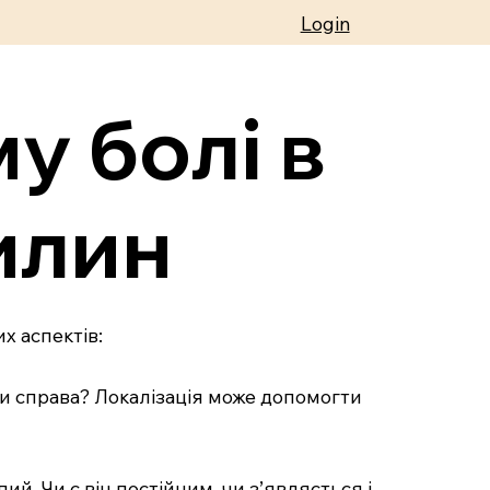
Login
у болі в
илин
х аспектів:
, чи справа? Локалізація може допомогти
ий. Чи є він постійним, чи з’являється і