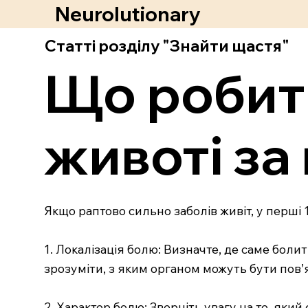
Neurolutionary
Статті розділу "Знайти щастя"
Що робити
животі за
Якщо раптово сильно заболів живіт, у перші 
1. Локалізація болю: Визначте, де саме болит
зрозуміти, з яким органом можуть бути пов’
2. Характер болю: Зверніть увагу на те, який