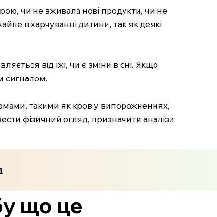
рою, чи не вживала нові продукти, чи не
айне в харчуванні дитини, так як деякі
ється від їжі, чи є зміни в сні. Якщо
м сигналом.
омами, такими як кров у випорожненнях,
овести фізичний огляд, призначити аналізи
я
бу що це