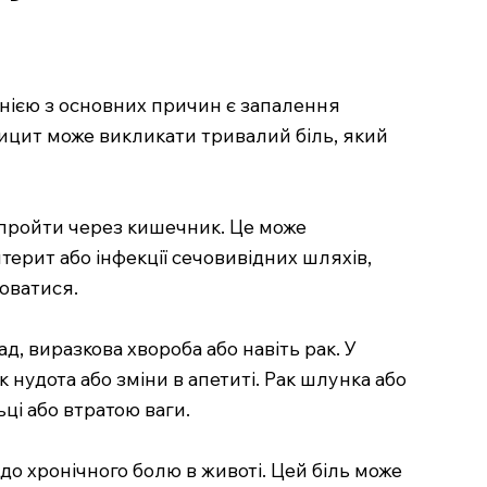
днією з основних причин є запалення
дицит може викликати тривалий біль, який
 пройти через кишечник. Це може
терит або інфекції сечовивідних шляхів,
юватися.
д, виразкова хвороба або навіть рак. У
нудота або зміни в апетиті. Рак шлунка або
ці або втратою ваги.
о хронічного болю в животі. Цей біль може