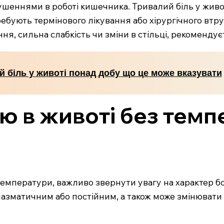
шеннями в роботі кишечника. Тривалий біль у животі
бують термінового лікування або хірургічного втр
я, сильна слабкість чи зміни в стільці, рекоменду
й біль у животі понад добу що це може вказувати
 в животі без темпе
емператури, важливо звернути увагу на характер бол
азматичним або постійним, а також може змінювати і