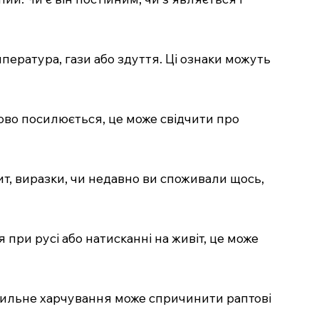
мпература, гази або здуття. Ці ознаки можуть
пово посилюється, це може свідчити про
ит, виразки, чи недавно ви споживали щось,
 при русі або натисканні на живіт, це може
правильне харчування може спричинити раптові