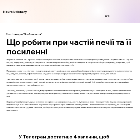
Neurolutionary
Login
Статті розділу "Знайти щастя"
Що робити при частій печії та її
посиленні
Якщо печія з'являється 2–3 рази на тиждень і поступово стає сильнішою, важливо вжити певних заходів для оцінки та управління цим симптомом. Перш за
все, слід звернутися до лікаря для консультації. Лікар може провести необхідні обстеження, такі як гастроскопія або ультразвукове дослідження, щоб
виключити серйозні захворювання, такі як гастрит, виразка або рефлюксна хвороба.
Паралельно з медичним обстеженням варто звернути увагу на свій раціон харчування. Уникайте продуктів, які можуть провокувати печію, таких як гостра
їжа, цитрусові, шоколад, кофеїн та алкоголь. Слідкуйте за розмірами порцій і намагайтеся не переїдати. Краще їсти менше, але частіше.
Також важливо вести здоровий спосіб життя. Уникайте куріння та обмежте вживання алкоголю. Регулярна фізична активність допоможе поліпшити обмін
речовин і знизити ризик розвитку печії. Намагайтеся не лягати спати відразу після їжі — почекайте хоча б 2–3 години. Якщо ви страждаєте на ожиріння,
зниження ваги може суттєво поліпшити стан.
Також слід врахувати, що стрес може бути тригером печії. Розгляньте можливість практикувати релаксаційні техніки, такі як йога, медитація або глибоке
дихання. Якщо ви приймаєте ліки, проконсультуйтеся з лікарем щодо їх можливого впливу на ваш стан, адже деякі препарати можуть сприяти розвитку
печії.
Якщо ваш лікар підтвердить, що це не пов'язано з серйозними захворюваннями, можуть бути рекомендовані безрецептурні антациди або інші препарати,
які допоможуть зменшити кислотність шлункового соку. Проте не варто займатися самолікуванням — вибір препаратів має бути погоджений з лікарем.
Важливо також вести щоденник симптомів, щоб відстежувати, коли і після яких продуктів печія з'являється найчастіше, що може допомогти в лікуванні та
профілактиці.
У Телеграм достатньо 4 хвилини, щоб