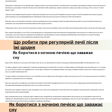
кишкові розлади.
Паралельно з медичним обстеженням, варто звернути увагу на свої харчові звички. Спробуйте вести щоденник харчування, щоб відстежити, які продукти
викликають дискомфорт. Уникайте їжі, яка може спричинити печію, наприклад, жирних, смажених страв, цитрусових, шоколаду, м'яти, а також гострих і
пряних страв.
Слідкуйте за розмірами порцій. Краще їсти меншими порціями, але частіше, щоб не перевантажувати шлунок. Після їжі намагайтеся не лягати одразу,
дайте організму час для переварювання їжі. Піднімання голови ліжка може допомогти зменшити симптоми печії вночі.
Важливо також контролювати свою вагу, оскільки надмірна вага може посилювати печію. Регулярна фізична активність може позитивно вплинути на
загальний стан, але уникайте інтенсивних навантажень одразу після їжі.
Зменшення стресу також може бути корисним, оскільки стрес може посилювати симптоми. Практикуйте релаксаційні техніки, такі як йога або медитація.
Якщо зміни в харчуванні та способі життя не призводять до покращення, лікар може призначити медикаменти, які допоможуть зменшити кислотність
шлункового соку або поліпшити травлення. Не займайтеся самолікуванням, оскільки неправильний вибір ліків може погіршити ситуацію. Регулярно
спостерігайте за своїм станом і інформуйте лікаря про будь-які зміни.
Що робити при регулярній печії після
їжі щодня
Як боротися з ночною печією що заважає
сну
Якщо печія з'являється 1 раз щоночі або будить вас під час сну, важливо вжити кілька заходів для зменшення її проявів та поліпшення якості сну.
По-перше, зверніть увагу на свій раціон. Уникайте вживання важкої, жирної або гострої їжі, особливо перед сном. Вечеряти слід не пізніше ніж за 2-3 години
до сну, щоб дати шлунку час переварити їжу. Також варто обмежити споживання кофеїну, шоколаду, газованих напоїв та алкоголю, оскільки ці продукти
можуть сприяти виникненню печії.
По-друге, змініть положення тіла під час сну. Спробуйте спати на лівому боці або підняти головну частину ліжка на 15-20 см. Це може допомогти запобігти
рефлюксу шлункової кислоти в стравохід.
Якщо ви страждаєте на зайву вагу, розгляньте можливість її зниження. Надмірна вага може тиснути на шлунок і підвищувати ризик виникнення печії.
Регулярні фізичні вправи й здорова дієта можуть допомогти в цьому.
Важливо також звернути увагу на стрес і емоційний стан. Стрес може погіршувати симптоми печії, тому вживайте заходів для його зменшення, таких як
медитація, йога або дихальні вправи.
Якщо печія продовжує вас турбувати, варто звернутися до лікаря. Він може призначити медикаменти, які допоможуть контролювати симптоми. Не
займайтеся самолікуванням, адже постійна печія може бути симптомом серйозніших захворювань, таких як гастрит або рефлюкс-езофагіт. Регулярний
медичний контроль допоможе вчасно виявити та вирішити проблему.
Як боротися з ночною печією що заважає
сну