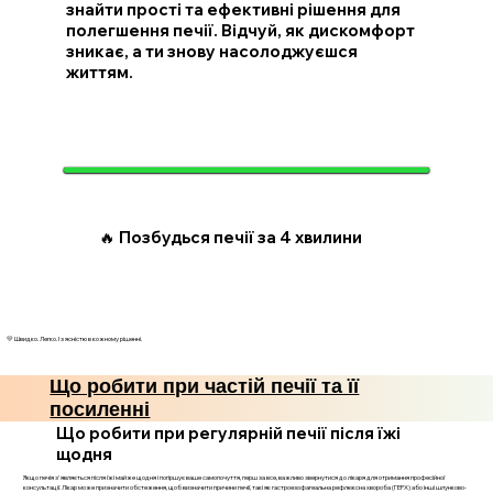
знайти прості та ефективні рішення для
полегшення печії. Відчуй, як дискомфорт
зникає, а ти знову насолоджуєшся
життям.
🔥 Позбудься печії за 4 хвилини
💛 Швидко. Легко. І з ясністю в кожному рішенні.
Що робити при частій печії та її
посиленні
Що робити при регулярній печії після їжі
щодня
Якщо печія з'являється після їжі майже щодня і погіршує ваше самопочуття, перш за все, важливо звернутися до лікаря для отримання професійної
консультації. Лікар може призначити обстеження, щоб визначити причини печії, такі як гастроезофагеальна рефлюксна хвороба (ГЕРХ) або інші шлунково-