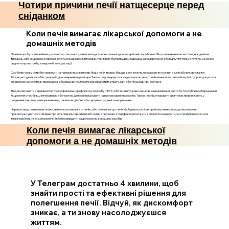
Чотири причини печії натщесерце перед
сніданком
Коли печія вимагає лікарської допомоги а не
домашніх методів
Печія може бути звичайним дискомфортом, але в деяких випадках вона сигналізує про серйозніші проблеми. Якщо печія виникає частіше, ніж двічі на
тиждень, або якщо вона супроводжується іншими симптомами, такими як болі в грудях, задишка, запаморочення або відчуття тиску в грудях, це може
свідчити про потребу в медичній консультації.
Особливу увагу потрібно звернути на тривалість симптомів. Якщо печія триває більше двох тижнів, незважаючи на зміни в дієті або використання
безрецептурних засобів, це привід для звернення до лікаря. Також слід звернутися за допомогою, якщо печія виникає після прийому їжі, супроводжується
відрижкою з кислотним присмаком, або якщо ви помічаєте зміни в апетиті, втрату ваги або труднощі при ковтанні.
Людям, які мають в анамнезі гастроезофагеальну рефлюксну хворобу (ГЕРХ) або інші шлунково-кишкові захворювання, варто бути особливо обережними.
Якщо печія стає більш інтенсивною або частою, це може вказувати на прогресування хвороби. Також не слід ігнорувати симптоми, які виникають у
поєднанні з іншими захворюваннями, такими як діабет або серцево-судинні захворювання.
Нарешті, якщо ви вживаєте ліки, які можуть викликати печію, або помічаєте, що печія відбувається після прийому певних продуктів, важливо
проконсультуватися з лікарем про можливі альтернативи або зміни в лікуванні. Усі ці фактори можуть допомогти визначити, чи є печія приводом для
термінової медичної допомоги чи її можна вирішити за допомогою домашніх засобів.
Коли печія вимагає лікарської
допомоги а не домашніх методів
У Телеграм достатньо 4 хвилини, щоб
знайти прості та ефективні рішення для
полегшення печії. Відчуй, як дискомфорт
зникає, а ти знову насолоджуєшся
життям.