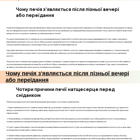
Чому печія з'являється після пізньої вечері
або переїдання
Печія після переїдання або пізньої вечері виникає через кілька причин, пов'язаних із фізіологією травлення та особливостями режиму харчування. По-перше,
під час переїдання шлунок заповнюється великою кількістю їжі, що призводить до підвищення внутрішньошлункового тиску. Це може сприяти зворотному
викиду кислоти з шлунка в стравохід, що й викликає відчуття печії.
По-друге, пізня вечеря часто супроводжується вживанням важкої, жирної або гострої їжі, яка може довше переварюватися. Такі страви стимулюють
вироблення шлункового соку, що також збільшує ризик закидання кислоти в стравохід. Крім того, вживання їжі на ніч може уповільнити процес травлення,
оскільки організм переходить у режим відпочинку, що не сприяє активній переробці їжі.
Ще однією причиною є положення тіла. Після пізньої вечері люди часто лягають спати, що сприяє підвищенню ймовірності рефлюксу. У горизонтальному
положенні вага вмісту шлунка чинить тиск на нижній сфінктер стравоходу, що може призводити до його розслаблення і, в результаті, до закидання
кислоти.
Не можна також забувати про індивідуальні особливості організму. У деяких людей спостерігається підвищена чутливість до кислотності або наявність
гастроезофагеальної рефлюксної хвороби, що робить їх більш схильними до печії після переїдання чи пізнього харчування. Стрес, недостатня фізична
активність і інші фактори також можуть посилювати цю проблему.
Чому печія з'являється після пізньої вечері
або переїдання
Чотири причини печії натщесерце перед
сніданком
Печія натщесерце може бути викликана різними факторами, і ось чотири основні причини:
1. Зворотний викид кислоти: У деяких людей сфінктер, що розділяє стравохід і шлунок, може бути недостатньо міцним. Це призводить до зворотного
викиду шлункової кислоти в стравохід, навіть якщо людина ще не поїла. Часто такий стан може посилюватися при лежачому положенні або фізичному
навантаженні.
2. Низький рівень споживання їжі ввечері: Якщо вечеря була легкою або пропущеною, це може призвести до збільшення кислотності шлунка вранці,
оскільки організм не отримав необхідної їжі для нейтралізації кислоти. Це може викликати печію ще до першого прийому їжі.
3. Стрес і тривога: Емоційний стан може впливати на вироблення шлункової кислоти. Стрес може призводити до підвищення кислотності, що, в свою чергу,
може викликати печію навіть у період голоду.
4. Прийом певних медикаментів: Деякі ліки, зокрема нестероїдні протизапальні препарати або антибіотики, можуть подразнювати слизову оболонку
шлунка і підвищувати вироблення кислоти. Якщо людина приймає такі препарати, це може призвести до печії натщесерце, навіть якщо вона не вживає їжу.