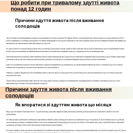
Що робити при тривалому здутті живота
понад 12 годин
Причини здуття живота після вживання
солодощів
Здуття живота після вживання солодкого може виникати з кількох причин. По-перше, багато солодощів містять значну кількість цукру, який може бути
важко переварити, особливо для людей із чутливим травленням. Коли цукор потрапляє в товстий кишківник, він може бути ферментований бактеріями, що
призводить до накопичення газів і, відповідно, до здуття.
По-друге, багато солодких продуктів містять штучні підсолоджувачі, такі як сорбітол або ксиліт, які також можуть викликати здуття. Ці речовини погано
всмоктуються в організмі, і їх перебування в кишечнику може викликати ферментацію, що супроводжується утворенням газів.
Третя причина може полягати у вмісті великих кількостей вуглеводів, які, як і цукри, можуть викликати ферментацію в кишечнику. Це особливо характерно
для продуктів, що містять борошно або крохмаль, але якщо їх поєднати з солодкими інгредієнтами, це може посилити проблему.
Крім того, вживання солодкого може спричинити швидке вживання їжі, що призводить до заковтування повітря. Це також є чинником здуття, оскільки
повітря, яке потрапляє до шлунка, може призвести до дискомфорту.
Нарешті, у деяких людей може бути непереносимість лактози, якщо солодощі містять молочні продукти. Це може викликати здуття та інші шлунково-
кишкові симптоми.
Таким чином, поєднання факторів, таких як тип цукру, вміст волокон, швидкість вживання їжі та індивідуальні особливості організму, можуть стати
причинами здуття живота після вживання солодкого.
Причини здуття живота після вживання
солодощів
Як впоратися зі здуттям живота що місяця
Якщо здуття живота повторюється 1–2 рази на місяць, важливо звернути увагу на кілька аспектів, щоб зрозуміти його причини та знайти способи
полегшення.
По-перше, варто аналізувати свій раціон харчування. Зверніть увагу на продукти, які можуть викликати здуття. Це можуть бути бобові, капуста, цибуля,
молочні продукти (якщо є непереносимість лактози), газовані напої та інші продукти, що містять багато клітковини або цукру. Спробуйте вести харчовий
щоденник, щоб відстежити, які саме продукти викликають дискомфорт.
По-друге, зверніть увагу на режим харчування. Їжте повільно, ретельно пережовуючи їжу, оскільки ковтання повітря під час їжі може сприяти здуттю. Також
уникайте переїдання, особливо на вечір, коли травлення може бути менш активним.