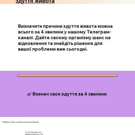
здуття живота
Визначити причини здуття живота можна
всього за 4 хвилини у нашому Телеграм-
каналі. Дайте своєму організму шанс на
відновлення та знайдіть рішення для
вашої проблеми вже сьогодні.
🌿 Визнач своє здуття за 4 хвилини
💛 Швидко. Легко. І з ясністю в кожному рішенні.
© 2026 N
eurolutionary
info@neurolutionary.com