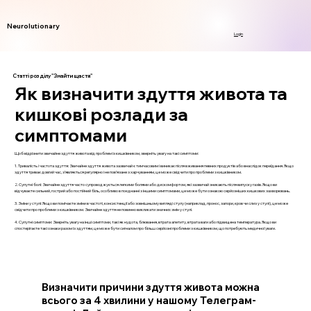
Neurolutionary
Login
Статті розділу "Знайти щастя"
Як визначити здуття живота та
кишкові розлади за
симптомами
Щоб відрізнити звичайне здуття живота від проблем із кишківником, зверніть увагу на такі симптоми:
1. Тривалість і частота здуття: Звичайне здуття живота зазвичай є тимчасовим і виникає після вживання певних продуктів або внаслідок переїдання. Якщо
здуття триває довгий час, з’являється регулярно і не пов’язане з харчуванням, це може свідчити про проблеми з кишківником.
2. Супутні болі: Звичайне здуття часто супроводжується легкими болями або дискомфортом, які зазвичай зникають після випуску газів. Якщо ви
відчуваєте сильний, гострий або постійний біль, особливо в поєднанні з іншими симптомами, це може бути ознакою серйозніших кишкових захворювань.
3. Зміни у стулі: Якщо ви помічаєте зміни в частоті, консистенції або зовнішньому вигляді стулу (наприклад, пронос, запори, кров чи слиз у стулі), це може
свідчити про проблеми з кишківником. Звичайне здуття не повинно викликати значних змін у стулі.
4. Супутні симптоми: Зверніть увагу на інші симптоми, такі як нудота, блювання, втрата апетиту, втрата ваги або підвищена температура. Якщо ви
спостерігаєте такі ознаки разом із здуттям, це може бути сигналом про більш серйозні проблеми з кишківником, що потребують медичної уваги.
Визначити причини здуття живота можна
всього за 4 хвилини у нашому Телеграм-