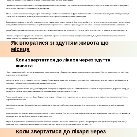
Третім кроком є фізична активність. Регулярні фізичні вправи можуть покращити травлення і зменшити відчуття здуття. Це може бути проста прогулянка
після їжі або заняття спортом кілька разів на тиждень.
Не менш важливо звертати увагу на стрес. Психоемоційний стан може впливати на функцію травної системи. Спробуйте практикувати методи релаксації,
такі як йога чи медитація, які можуть допомогти зменшити стрес і покращити загальне самопочуття.
Якщо здуття продовжується або супроводжується іншими симптомами, такими як біль, нудота, зміни стулу чи втрата ваги, важливо звернутися до лікаря.
Спеціаліст може провести обстеження, щоб виключити серйозні стани, такі як синдром подразненого кишечника, харчова алергія або інші захворювання.
Не забувайте про важливість гідратації. Пийте достатню кількість води протягом дня, оскільки це також може допомогти полегшити симптоми здуття.
Загалом, контроль за харчуванням, активність, управління стресом та своєчасне звернення до фахівця можуть суттєво поліпшити ваше самопочуття і
зменшити частоту виникнення здуття живота.
Як впоратися зі здуттям живота що
місяця
Коли звертатися до лікаря через здуття
живота
Здуття живота може бути досить неприємним симптомом, однак у більшості випадків це не є приводом для тривоги. Проте є певні ознаки і ситуації, коли
варто звернутися до лікаря.
По-перше, якщо здуття супроводжується сильним болем, який не минає, або ж болем, що посилюється, це може свідчити про серйозні проблеми, такі як
апендицит або інші захворювання органів черевної порожнини.
По-друге, якщо ви помічаєте, що здуття відбувається регулярно і супроводжується іншими симптомами, такими як нудота, блювота, діарея або запор, це
може бути ознакою порушення травлення або захворювання шлунково-кишкового тракту.
Також зверніть увагу на зміни у стільці. Якщо ви бачите кров у стільці або стілець став чорним, це може вказувати на серйозні проблеми, які потребують
термінового обстеження.
Якщо ви втратили вагу без видимої причини чи відчуваєте загальну слабкість, це також може бути сигналом про те, що організм потребує медичної
допомоги.
Важливо звертати увагу на тривалість симптомів. Якщо здуття триває більше кількох днів і не проходить, незважаючи на зміни в дієті або спосіб життя, це
може свідчити про необхідність консультації спеціаліста.
Нарешті, якщо ви маєте хронічні захворювання або приймаєте ліки, які можуть впливати на травлення, варто проконсультуватися з лікарем, навіть якщо
симптоми здуття не є надто вираженими. Ваш лікар зможе оцінити ситуацію і рекомендувати подальші дії.
Коли звертатися до лікаря через