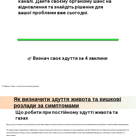
каналі. Дайте своєму організму шанс на
відновлення та знайдіть рішення для
вашої проблеми вже сьогодні.
🌿 Визнач своє здуття за 4 хвилини
💛 Швидко. Легко. І з ясністю в кожному рішенні.
Як визначити здуття живота та кишкові
розлади за симптомами
Що робити при постійному здутті живота та
газах
Якщо здуття живота і гази не минають, важливо звернути увагу на кілька аспектів, щоб визначити можливі причини проблеми та знайти ефективні рішення.
По-перше, варто переглянути свій раціон. Залиште продукти, які можуть викликати газоутворення, такі як бобові, капуста, броколі, цибуля, газовані напої та
молочні продукти (якщо у вас є непереносимість лактози). Замість цього спробуйте ввести легкі для травлення продукти, такі як рис, курка, банани та
прості овочі.