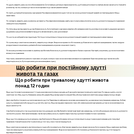
По-друге, зверніть увагу на способи вживання їжі. Їжте повільно, ретельно пережовуючи їжу, щоб зменшити кількість повітря, яке ви заковтуєте. Уникайте
розмов під час їжі, оскільки це також може призвести до заковтування повітря.
По-третє, дотримуйтеся режиму харчування. Регулярне вживання їжі в один і той же час може допомогти вашій травній системі працювати більш
ефективно.
По-четверте, зверніть увагу на фізичну активність. Регулярні фізичні вправи, навіть проста прогулянка після їжі, можуть допомогти покращити травлення і
зменшити газоутворення.
По-п’яте, якщо ви підозрюєте, що проблеми можуть бути пов’язані з харчовою алергією або непереносимістю, розгляньте можливість ведення харчового
щоденника. Це допоможе виявити продукти, які викликають у вас дискомфорт.
По-шосте, не забувайте про гідратацію. Пиття достатньої кількості води може допомогти вашій травній системі працювати ефективніше.
По-сьоме, якщо симптоми не зникають, зверніться до лікаря. Лікар може провести обстеження, щоб виключити серйозні захворювання, такі як синдром
роздратованого кишечника, целіакія або інші захворювання шлунково-кишкового тракту.
По-восьме, розгляньте можливість прийому пробіотиків. Вони можуть допомогти відновити баланс корисних бактерій у кишечнику, що може позитивно
вплинути на травлення.
Наостанок, намагайтеся уникати стресових ситуацій, оскільки стрес може негативно впливати на травлення. Практики релаксації, такі як йога або
медитація, можуть бути корисними для зниження рівня стресу.
Що робити при постійному здутті
живота та газах
Що робити при тривалому здутті живота
понад 12 годин
Якщо здуття живота не минає вже 12 годин, важливо вжити кілька заходів, щоб зрозуміти причини і полегшити симптоми. По-перше, оцініть супутні
симптоми: чи є біль, нудота, блювання, запор або діарея. Якщо ви відчуваєте сильний біль або інші тривожні симптоми, краще звернутися до лікаря.
Далі, спробуйте з'ясувати, що могло викликати здуття. Перегляньте свій раціон: можливо, ви вживали їжу, що викликає газоутворення, наприклад, бобові,
капусту, газовані напої або продукти, що містять лактозу. Якщо ви недавно пережили стрес або зміни в режимі харчування, це також може впливати на
ваше самопочуття.
Спробуйте полегшити стан за допомогою простих домашніх засобів. Випийте теплий трав'яний чай, наприклад, з м'яти або ромашки, які можуть допомогти
заспокоїти шлунок. Легкі фізичні вправи, такі як прогулянка, можуть сприяти перистальтиці і допомогти вивести гази з організму.
Якщо здуття супроводжується запором, спробуйте вжити більше клітковини, пити достатню кількість води та виконувати вправи для стимуляції
травлення. Уникайте важкої їжі та алкоголю до того часу, поки стан не покращиться.
Якщо симптоми не зникають протягом кількох годин або посилюються, обов'язково зверніться до лікаря. Це може бути ознакою більш серйозних проблем,
таких як непрохідність кишечника, інфекції або інші захворювання. Лікар може призначити обстеження, щоб визначити причину здуття і порадити
відповідне лікування.