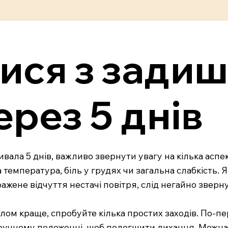
ися з задиш
ерез 5 днів
вала 5 днів, важливо звернути увагу на кілька аспект
на температура, біль у грудях чи загальна слабкіст
ажене відчуття нестачі повітря, слід негайно зверну
галом краще, спробуйте кілька простих заходів. По-
 зручному положенні, щоб полегшити дихання. Можна