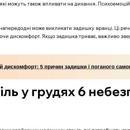
 які можуть також впливати на дихання. Психоемоц
 напередодні може викликати задишку вранці. Ці р
аючи дискомфорт. Якщо задишка триває, важливо зве
й дискомфорт: 5 причин задишки і поганого само
іль у грудях 6 небе
мами серйозних медичних станів, які потребують тер