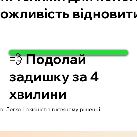
ожливість відновитис
💨 Подолай
задишку за 4
хвилини
. Легко. І з ясністю в кожному рішенні.