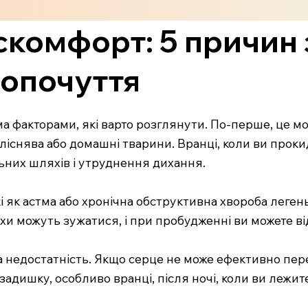
комфорт: 5 причин 
мопочуття
а факторами, які варто розглянути. По-перше, це мо
 пліснява або домашні тварини. Вранці, коли ви прок
них шляхів і утруднення дихання.
 як астма або хронічна обструктивна хвороба легень
яхи можуть зужатися, і при пробудженні ви можете в
 недостатність. Якщо серце не може ефективно пер
адишку, особливо вранці, після ночі, коли ви лежите