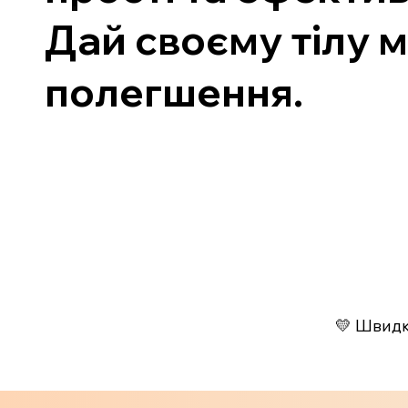
Дай своєму тілу м
полегшення.
💛 Швидко