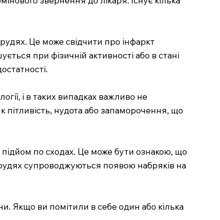
удях. Це може свідчити про інфаркт
ується при фізичній активності або в стані
остатності.
огії, і в таких випадках важливо не
к пітливість, нудота або запаморочення, що
 підйом по сходах. Це може бути ознакою, що
у грудях супроводжуються появою набряків на
ни. Якщо ви помітили в себе один або кілька