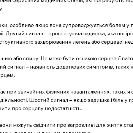
у.
и, особливо якщо вона супроводжується болем у гр
ї. Другий сигнал – прогресуюча задишка, яка погірш
структивного захворювання легень або серцевої нед
у, шию або спину. Це може бути ознакою серцевої патол
й сигнал – наявність додаткових симптомів, таких я
ерцем.
кає при звичайних фізичних навантаженнях, таких як
ї діяльності. Шостий сигнал – якщо задишка і біль 
чити про серцеву недостатність.
и вони можуть свідчити про загрозливі для життя ста
звернутися за медичною допомогою.