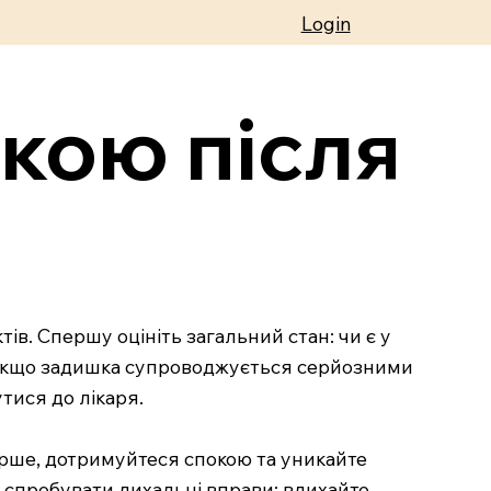
Login
кою після
ів. Спершу оцініть загальний стан: чи є у
ь. Якщо задишка супроводжується серйозними
тися до лікаря.
перше, дотримуйтеся спокою та уникайте
 спробувати дихальні вправи: вдихайте