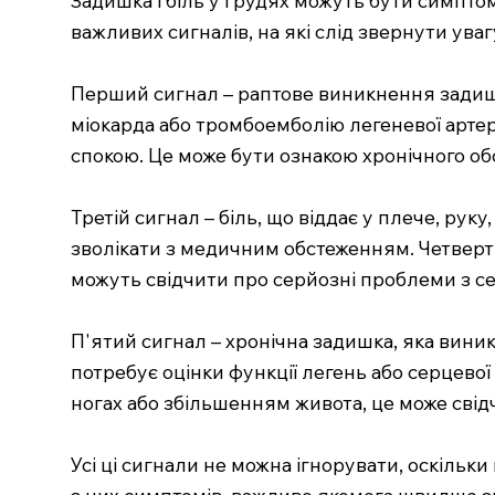
важливих сигналів, на які слід звернути уваг
Перший сигнал – раптове виникнення задишк
міокарда або тромбоемболію легеневої артері
спокою. Це може бути ознакою хронічного об
Третій сигнал – біль, що віддає у плече, рук
зволікати з медичним обстеженням. Четверти
можуть свідчити про серйозні проблеми з с
П'ятий сигнал – хронічна задишка, яка вини
потребує оцінки функції легень або серцево
ногах або збільшенням живота, це може свід
Усі ці сигнали не можна ігнорувати, оскільк
з цих симптомів, важливо якомога швидше 