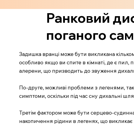
Ранковий дис
поганого са
Задишка вранці може бути викликана кільком
особливо якщо ви спите в кімнаті, де є пил,
алерени, що призводить до звуження дихаль
По-друге, можливі проблеми з легенями, такі
симптоми, оскільки під час сну дихальні шл
Третім фактором може бути серцево-судинна
накопичення рідини в легенях, що викликає з