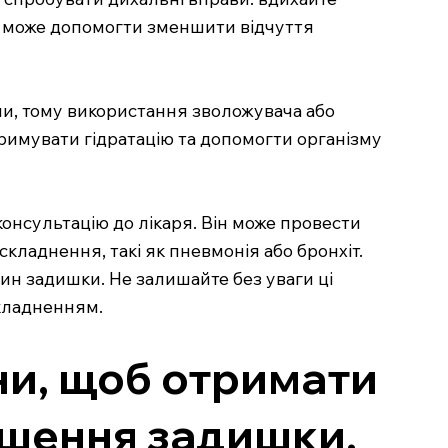
 Це може допомогти зменшити відчуття
ми, тому використання зволожувача або
римувати гідратацію та допомогти організму
онсультацію до лікаря. Він може провести
складнення, такі як пневмонія або бронхіт.
ин задишки. Не залишайте без уваги ці
складненням.
ни, щоб отримати
егшення задишки.