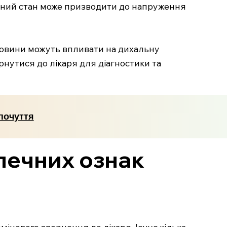
ійний стан може призводити до напруження
ечовини можуть впливати на дихальну
рнутися до лікаря для діагностики та
почуття
зпечних ознак
мінового звернення до лікаря. Існує кілька