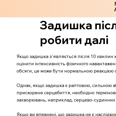
Задишка післ
робити далі
Якщо задишка з'являється після 10 хвилин х
оцінити інтенсивність фізичного навантаже
обсяги, це може бути нормальною реакцією о
Однак, якщо задишка є раптовою, сильною а
прискорене серцебиття, необхідно термінов
захворювань, наприклад, серцево-судинних
Якщо ви впевнені, що задишка не є наслідко