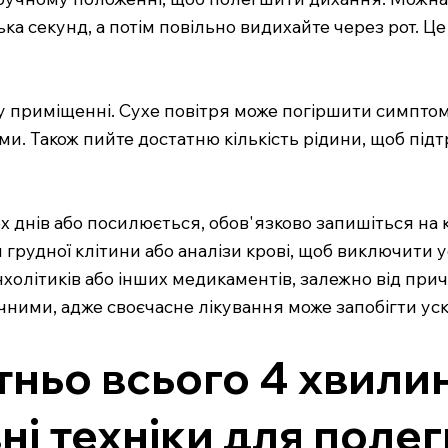
лька секунд, а потім повільно видихайте через рот.
му приміщенні. Сухе повітря може погіршити симпто
. Також пийте достатню кількість рідини, щоб підт
 днів або посилюється, обов'язково запишіться на к
 грудної клітини або аналізи крові, щоб виключити у
олітиків або інших медикаментів, залежно від прич
чними, адже своєчасне лікування може запобігти у
тньо всього 4 хвили
вні техніки для пол