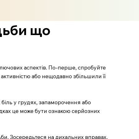
дьби що
ключових аспектів. По-перше, спробуйте
активністю або нещодавно збільшили її
біль у грудях, запаморочення або
дках це може бути ознакою серйозних
би. Зосередьтеся на дихальних вправах,