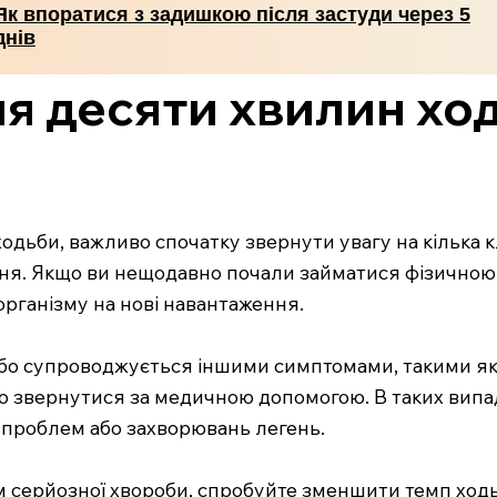
Як впоратися з задишкою після застуди через 5
днів
я десяти хвилин хо
одьби, важливо спочатку звернути увагу на кілька 
ння. Якщо ви нещодавно почали займатися фізичною 
рганізму на нові навантаження.
бо супроводжується іншими симптомами, такими як 
о звернутися за медичною допомогою. В таких випа
 проблем або захворювань легень.
м серйозної хвороби, спробуйте зменшити темп ходь