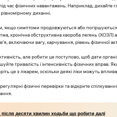
ід час фізичних навантажень. Наприклад, дихайте г
 рівномірному диханні.
рем, якщо симптоми продовжуються або погіршуються
тма, хронічна обструктивна хвороба легень (ХОЗЛ) а
’я, включаючи вагу, харчування, рівень фізичної акт
тивність, але робити це поступово, щоб дати орган
уйте тривалість і інтенсивність фізичних вправ. Я
іть це з лікарем, оскільки деякі ліки можуть вплив
, регулярні фізичні перевірки та відкрите спілкува
лання.
 після десяти хвилин ходьби що робити далі