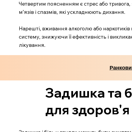
Четвертим поясненням є стрес або тривога,
м’язів і спазмів, які ускладнюють дихання.
Нарешті, вживання алкоголю або наркотиків
систему, знижуючи її ефективність і виклик
лікування.
Ранкови
Задишка та б
для здоров'я
Задишка і біль у грудях можуть бути симпто