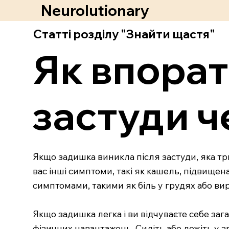
Neurolutionary
Статті розділу "Знайти щастя"
Як впорат
застуди ч
Якщо задишка виникла після застуди, яка три
вас інші симптоми, такі як кашель, підвище
симптомами, такими як біль у грудях або вир
Якщо задишка легка і ви відчуваєте себе за
фізичних навантажень. Сидіть або лежіть у