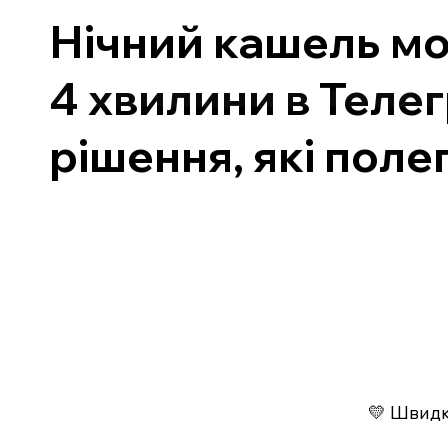
Нічний кашель мо
4 хвилини в Теле
рішення, які пол
💛 Швидко