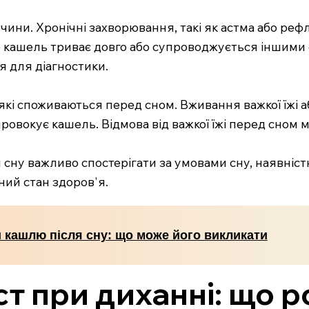
чини. Хронічні захворювання, такі як астма або реф
о кашель триває довго або супроводжується іншими 
я для діагностики.
які споживаються перед сном. Вживання важкої їжі аб
провокує кашель. Відмова від важкої їжі перед сном
ну важливо спостерігати за умовами сну, наявністю 
ний стан здоров'я.
 кашлю після сну: що може його викликати
ст при диханні: що р