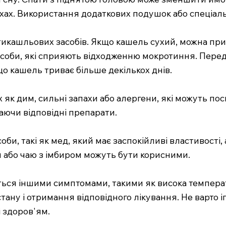
ах. Використання додаткових подушок або спеціаль
икашльових засобів. Якщо кашель сухий, можна пр
асоби, які сприяють відходженню мокротиння. Перед
о кашель триває більше декількох днів.
 як дим, сильні запахи або алергени, які можуть пос
аючи відповідні препарати.
би, такі як мед, який має заспокійливі властивості,
и або чаю з імбиром можуть бути корисними.
ся іншими симптомами, такими як висока температур
тану і отримання відповідного лікування. Не варто 
 здоров'ям.