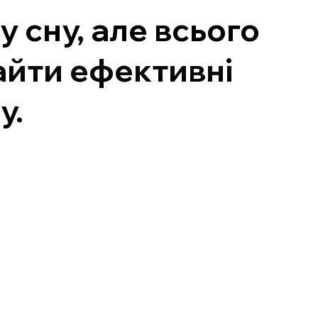
 сну, але всього
айти ефективні
у.