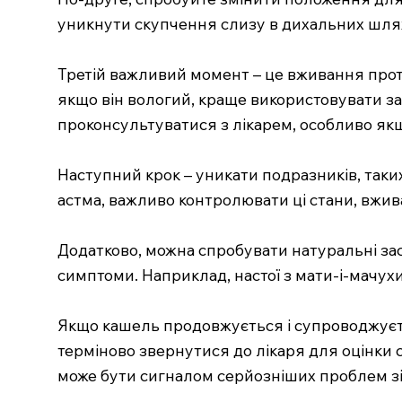
уникнути скупчення слизу в дихальних шлях
Третій важливий момент – це вживання прот
якщо він вологий, краще використовувати з
проконсультуватися з лікарем, особливо якщ
Наступний крок – уникати подразників, таких
астма, важливо контролювати ці стани, вжив
Додатково, можна спробувати натуральні засо
симптоми. Наприклад, настої з мати-і-мачух
Якщо кашель продовжується і супроводжуєть
терміново звернутися до лікаря для оцінки с
може бути сигналом серйозніших проблем зі