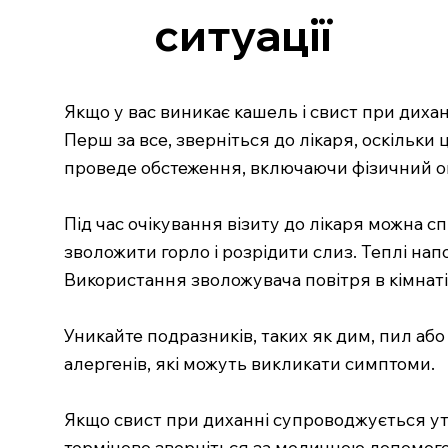
ситуації
Якщо у вас виникає кашель і свист при диха
Перш за все, зверніться до лікаря, оскільки
проведе обстеження, включаючи фізичний огл
Під час очікування візиту до лікаря можна 
зволожити горло і розрідити слиз. Теплі нап
Використання зволожувача повітря в кімнаті
Уникайте подразників, таких як дим, пил або
алергенів, які можуть викликати симптоми.
Якщо свист при диханні супроводжується утр
терміново зверніться за медичною допомого