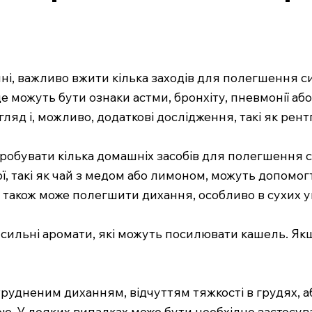
нні, важливо вжити кілька заходів для полегшення 
 це можуть бути ознаки астми, бронхіту, пневмонії а
яд і, можливо, додаткові дослідження, такі як рентг
спробувати кілька домашніх засобів для полегшення 
ої, такі як чай з медом або лимоном, можуть допомог
 також може полегшити дихання, особливо в сухих у
 сильні аромати, які можуть посилювати кашель. Якщо
удненим диханням, відчуттям тяжкості в грудях, аб
ю. У деяких випадках може бути необхідно застосув