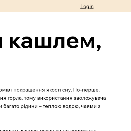
Login
м кашлем,
мів і покращення якості сну. По-перше,
ння горла, тому використання зволожувача
и багато рідини – теплою водою, чаями з
ірність кашлю, оскільки це допомагає