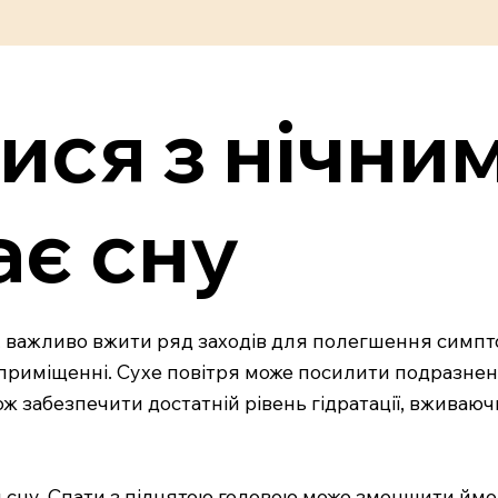
ися з нічни
ає сну
, важливо вжити ряд заходів для полегшення симпто
в приміщенні. Сухе повітря може посилити подразне
 забезпечити достатній рівень гідратації, вживаюч
 сну. Спати з піднятою головою може зменшити ймов