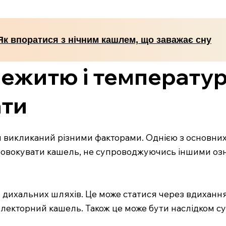
Як впоратися з нічним кашлем, що заважає сну
нежитю і температу
ати
викликаний різними факторами. Однією з основних п
ровокувати кашель, не супроводжуючись іншими озн
ихальних шляхів. Це може статися через вдихання 
екторний кашель. Також це може бути наслідком сух