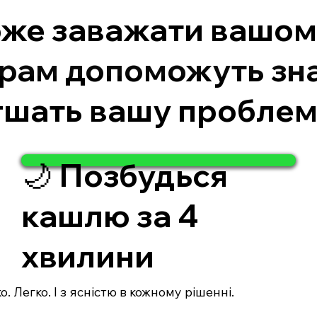
же заважати вашому
грам допоможуть зн
егшать вашу проблем
🌙 Позбудься
кашлю за 4
хвилини
. Легко. І з ясністю в кожному рішенні.