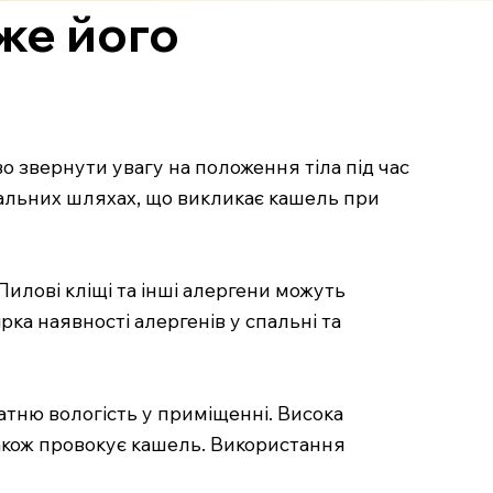
же його
о звернути увагу на положення тіла під час
альних шляхах, що викликає кашель при
 Пилові кліщі та інші алергени можуть
а наявності алергенів у спальні та
атню вологість у приміщенні. Висока
акож провокує кашель. Використання