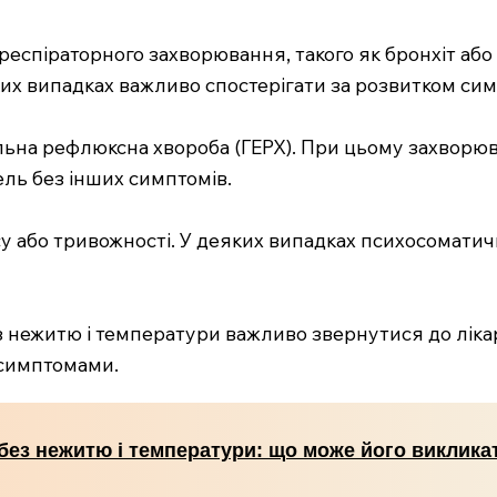
респіраторного захворювання, такого як бронхіт або 
х випадках важливо спостерігати за розвитком симп
на рефлюксна хвороба (ГЕРХ). При цьому захворюв
ель без інших симптомів.
су або тривожності. У деяких випадках психосоматич
нежитю і температури важливо звернутися до лікар
симптомами.
без нежитю і температури: що може його виклика