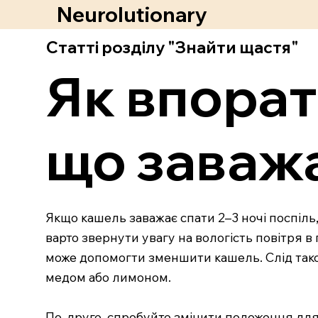
Neurolutionary
Статті розділу "Знайти щастя"
Як впорат
що заваж
Якщо кашель заважає спати 2–3 ночі поспіль
варто звернути увагу на вологість повітря 
може допомогти зменшити кашель. Слід також
медом або лимоном.
По-друге, спробуйте змінити положення для