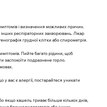
симптомів і визначення можливих причин.
бо інших респіраторних захворювань. Лікар
енографія грудної клітки або спирометрія.
симптомів. Пийте багато рідини, щоб
ти заспокоїти подразнене горло.
мовах.
 у вас є алергії, постарайтеся уникати
о якщо кашель триває більше кількох днів,
ання бронходилятаторів або інших