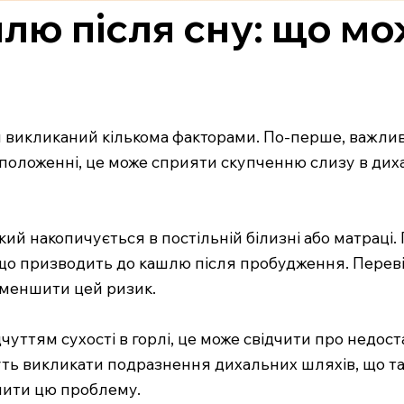
ю після сну: що мо
и викликаний кількома факторами. По-перше, важлив
положенні, це може сприяти скупченню слизу в дих
який накопичується в постільній білизні або матраці.
о призводить до кашлю після пробудження. Перевірк
меншити цей ризик.
чуттям сухості в горлі, це може свідчити про недост
жуть викликати подразнення дихальних шляхів, що т
шити цю проблему.