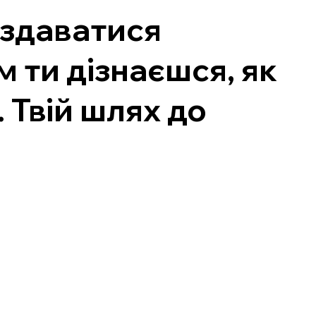
 здаватися
м ти дізнаєшся, як
 Твій шлях до