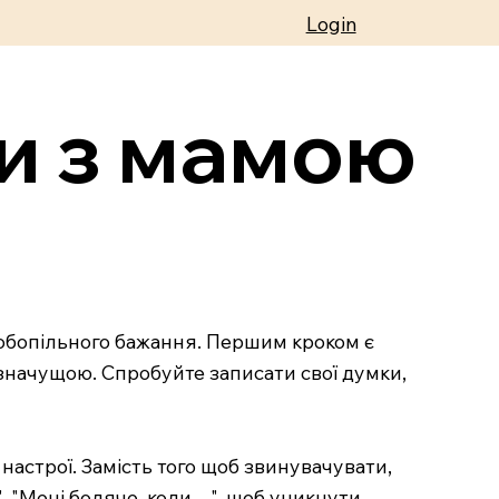
Login
и з мамою
а обопільного бажання. Першим кроком є
ю значущою. Спробуйте записати свої думки,
 настрої. Замість того щоб звинувачувати,
, "Мені боляче, коли…", щоб уникнути