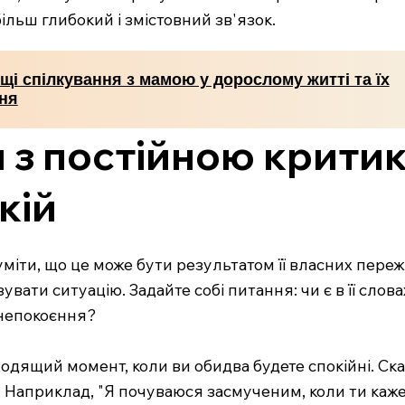
ільш глибокий і змістовний зв'язок.
щі спілкування з мамою у дорослому житті та їх
ня
 з постійною крити
кій
міти, що це може бути результатом її власних пере
увати ситуацію. Задайте собі питання: чи є в її слов
анепокоєння?
одящий момент, коли ви обидва будете спокійні. Скажі
 Наприклад, "Я почуваюся засмученим, коли ти каже