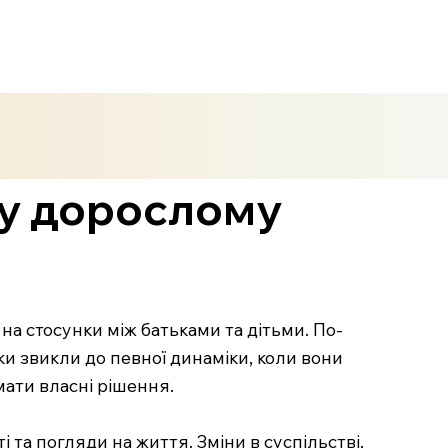
 у дорослому
на стосунки між батьками та дітьми. По-
и звикли до певної динаміки, коли вони
ати власні рішення.
 та погляди на життя. Зміни в суспільстві,