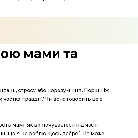
кою мами та
живань, стресу або нерозуміння. Перш ніж
ах частка правди? Чи вона говорить це з
ть мамі, як ви почуваєтеся під час її
ш, що я не роблю щось добре". Це може