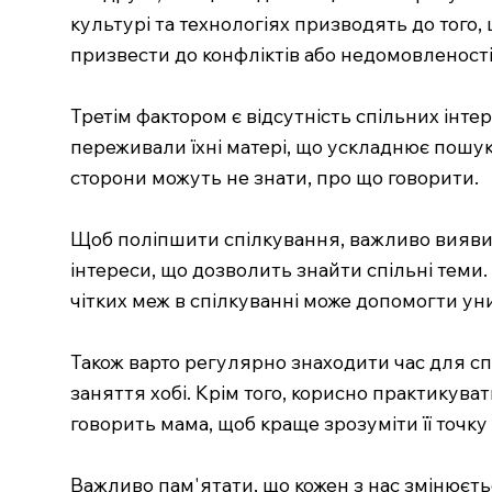
культурі та технологіях призводять до того, 
призвести до конфліктів або недомовленості
Третім фактором є відсутність спільних інтер
переживали їхні матері, що ускладнює пошу
сторони можуть не знати, про що говорити.
Щоб поліпшити спілкування, важливо виявити
інтереси, що дозволить знайти спільні теми.
чітких меж в спілкуванні може допомогти уни
Також варто регулярно знаходити час для спі
заняття хобі. Крім того, корисно практикува
говорить мама, щоб краще зрозуміти її точку 
Важливо пам'ятати, що кожен з нас змінюєть