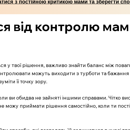
атися з постійною критикою мами та зберегти спо
ся від контролю мам
ся у твої рішення, важливо знайти баланс між поваг
онтролювати можуть виходити з турботи та бажання з
міти її точку зору.
оли ви обидва не зайняті іншими справами. Чітко ви
 не можу приймати рішення самостійно, коли ти пос
 способи, які дозволять їй залишатися в курсі твої