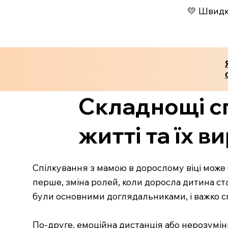
💛 Швидко
Складнощі с
житті та їх в
Спілкування з мамою в дорослому віці може б
перше, зміна ролей, коли доросла дитина ст
були основними доглядальниками, і важко с
По-друге, емоційна дистанція або нерозумінн