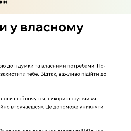
кій
и у власному
ою до її думки та власними потребами. По-
ахистити тебе. Відтак, важливо підійти до
слови свої почуття, використовуючи «я-
тійно втручаєшся». Це допоможе уникнути
х справ, але водночас давати тобі більше