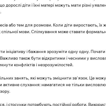
що дорослі діти і їхні матері можуть мати різні уявл
.
есів або тем для розмови. Коли діти виростають, їх 
к спільної мови. Спілкування може ставати формаль
 ініціативу і бажання зрозуміти одну одну. Почати
 Важливо також бути відкритими і чесними у висловл
кнути конфліктів і незрозумілостей.
льних занять, які можуть зміцнити зв'язок. Це можу
ти активне слухання: намагатися не тільки висловлю
зору.
ся, і стосунки потребують постійної роботи. Викори