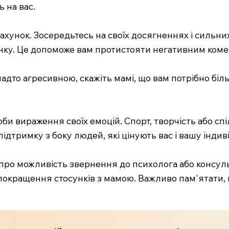
ь на вас.
ахунок. Зосередьтесь на своїх досягненнях і сильни
інку. Це допоможе вам протистояти негативним ком
надто агресивною, скажіть мамі, що вам потрібно біл
би вираження своїх емоцій. Спорт, творчість або с
дтримку з боку людей, які цінують вас і вашу індив
про можливість звернення до психолога або консул
окращення стосунків з мамою. Важливо пам'ятати, що 