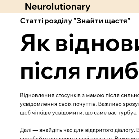
Neurolutionary
Статті розділу "Знайти щастя"
Як віднов
після гли
Відновлення стосунків з мамою після сильно
усвідомлення своїх почуттів. Важливо зрозум
щоб чіткіше усвідомити, що саме вас турбує.
Далі — знайдіть час для відкритого діалогу. 
спробуйте висловити свої почуття. Використ