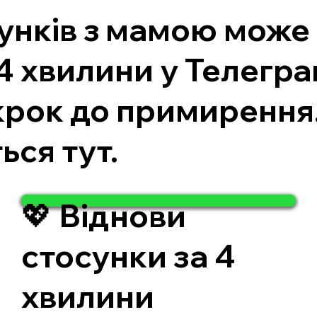
унків з мамою може
4 хвилини у Телегра
рок до примирення.
ься тут.
💖 Віднови
стосунки за 4
хвилини