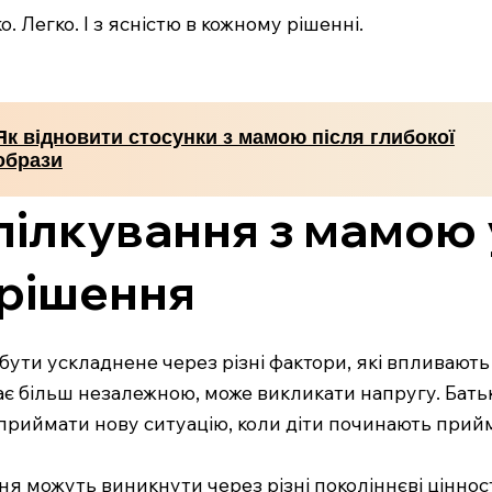
. Легко. І з ясністю в кожному рішенні.
Як відновити стосунки з мамою після глибокої
образи
пілкування з мамою
ирішення
ути ускладнене через різні фактори, які впливають 
ає більш незалежною, може викликати напругу. Батьк
приймати нову ситуацію, коли діти починають прийм
я можуть виникнути через різні поколіннєві цінності