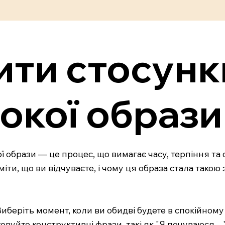
ити стосунк
бокої образи
ї образи — це процес, що вимагає часу, терпіння т
іти, що ви відчуваєте, і чому ця образа стала тако
Виберіть момент, коли ви обидві будете в спокійному
овуйте конструктивні фрази, такі як "Я почуваюся…"