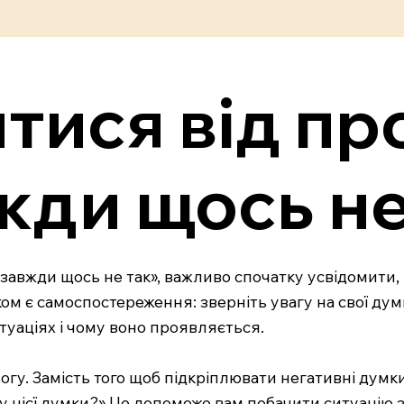
итися від пр
жди щось не
завжди щось не так», важливо спочатку усвідомити,
м є самоспостереження: зверніть увагу на свої думки
итуаціях і чому воно проявляється.
огу. Замість того щоб підкріплювати негативні думк
ку цієї думки?» Це допоможе вам побачити ситуацію з