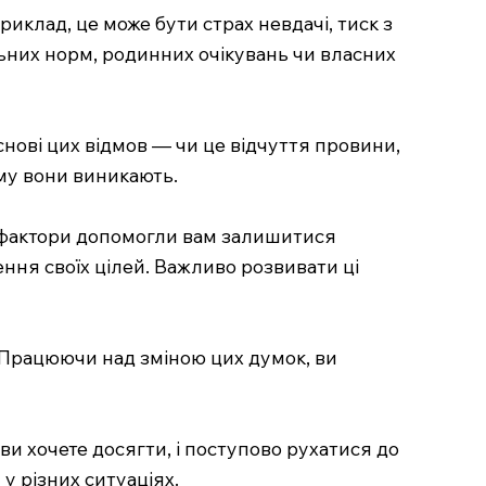
иклад, це може бути страх невдачі, тиск з
альних норм, родинних очікувань чи власних
снові цих відмов — чи це відчуття провини,
ому вони виникають.
і фактори допомогли вам залишитися
ення своїх цілей. Важливо розвивати ці
. Працюючи над зміною цих думок, ви
ви хочете досягти, і поступово рухатися до
 у різних ситуаціях.