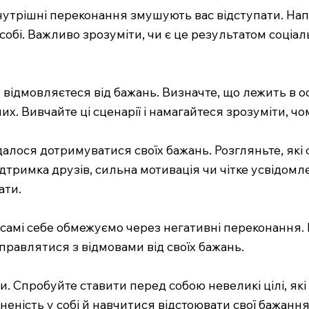
нутрішні переконання змушують вас відступати. Напр
 собі. Важливо зрозуміти, чи є це результатом соці
й відмовляєтеся від бажань. Визначте, що лежить в о
х. Вивчайте ці сценарії і намагайтеся зрозуміти, ч
далося дотримуватися своїх бажань. Розгляньте, як
ідтримка друзів, сильна мотивація чи чітке усвідомл
ати.
ми самі себе обмежуємо через негативні переконання
правлятися з відмовами від своїх бажань.
 Спробуйте ставити перед собою невеликі цілі, які 
неність у собі й навчитися відстоювати свої бажання