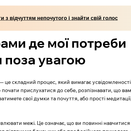
и з відчуттям непочутого і знайти свій голос
рами де мої потреби
 поза увагою
— це складний процес, який вимагає усвідомленості
 почати прислухатися до себе, розпізнавати, що вам
тимете свої думки та почуття, або прості медитації
овлювати межі. Це означає, що ви повинні навчитися 
ся підтримка близьких або професійного психолога, 