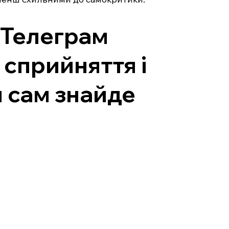
 Телеграм
 сприйняття і
м сам знайде