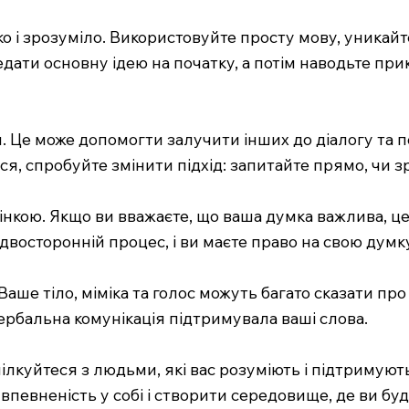
 і зрозуміло. Використовуйте просту мову, уникайте
ати основну ідею на початку, а потім наводьте прик
. Це може допомогти залучити інших до діалогу та по
я, спробуйте змінити підхід: запитайте прямо, чи зр
нкою. Якщо ви вважаєте, що ваша думка важлива, ц
 двосторонній процес, і ви маєте право на свою думк
ше тіло, міміка та голос можуть багато сказати про в
вербальна комунікація підтримувала ваші слова.
ілкуйтеся з людьми, які вас розуміють і підтримують,
евненість у собі і створити середовище, де ви буде