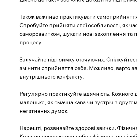
Також важливо практикувати самоприйняття. 
Спробуйте прийняти свої особливості, як ча
саморозвитком, шукати нові захоплення та по
процесу.
Залучайте підтримку оточуючих. Спілкуйтеся
змінити сприйняття себе. Можливо, варто з
внутрішнього конфлікту.
Регулярно практикуйте вдячність. Кожного д
маленьке, як смачна кава чи зустріч з друг
негативних думок.
Нарешті, розвивайте здорові звички. Фізичн
Коли ви почуваєтеся добре фізично, це відо