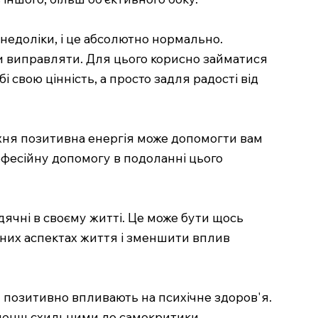
 недоліки, і це абсолютно нормально.
чи виправляти. Для цього корисно займатися
 свою цінність, а просто задля радості від
 їхня позитивна енергія може допомогти вам
офесійну допомогу в подоланні цього
дячні в своєму житті. Це може бути щось
вних аспектах життя і зменшити вплив
н позитивно впливають на психічне здоров'я.
е менш схильними до самокритики.