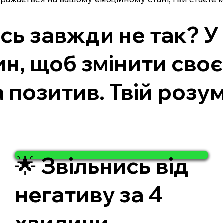
сь завжди не так? У
н, щоб змінити своє
 позитив. Твій розу
🌟 Звільнись від
негативу за 4
хвилини