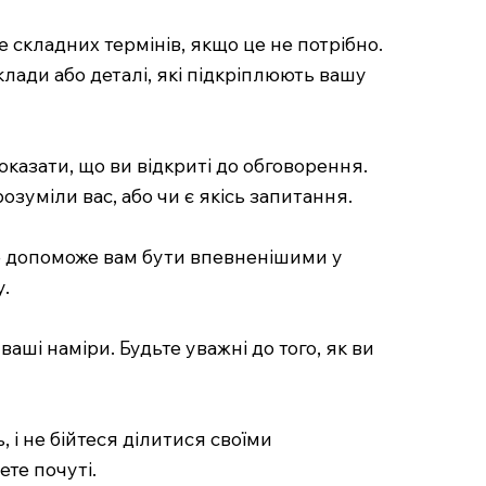
 складних термінів, якщо це не потрібно.
лади або деталі, які підкріплюють вашу
казати, що ви відкриті до обговорення.
озуміли вас, або чи є якісь запитання.
е допоможе вам бути впевненішими у
у.
аші наміри. Будьте уважні до того, як ви
 і не бійтеся ділитися своїми
те почуті.