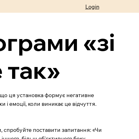
Login
ограми «зі
 так»
 що ця установка формує негативне
 і емоції, коли виникає це відчуття.
и, спробуйте поставити запитання: «Чи
 іншого, більш об'єктивного боку.