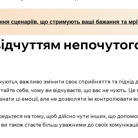
ння сценаріїв, що стримують ваші бажання та мрі
відчуттям непочутого
чують», важливо змінити своє сприйняття та підхід д
тайте себе, чому ви відчуваєте, що вас не чують. Ц
нати ці емоції, але не дозволяти їм контролювати ва
редьтеся на тому, щоб дійсно чути інших, що допом
ви також стаєте більш уважними до своїх комунікацій