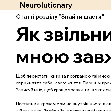
Neurolutionary
Статті розділу "Знайти щастя"
Як звільн
мною зав
Щоб перестати жити за програмою «зі мною 
сприйняття себе і свого життя. Першим кроко
Записуйте їх, щоб краще зрозуміти, в яких с
Наступним кроком є зміна внутрішнього діал
дійсно це так?» або «Які є докази на підтрим