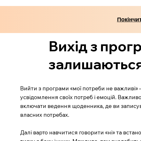
Покінчит
Вихід з прог
залишаються
Вийти з програми «мої потреби не важливі» 
усвідомлення своїх потреб і емоцій. Важливо
включати ведення щоденника, де ви записува
власних потребах.
Далі варто навчитися говорити «ні» та встан
тиску з боку інших. Можливо, вам знадобить