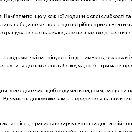
Пам’ятайте, що у кожної людини є свої слабкості та
стину себе, а не як щось, що потрібно приховувати 
кращувати свої навички, але не з метою довести собі
 з людьми, які вас цінують і підтримують, оскільки
вернутися до психолога або коуча, щоб отримати пр
ня знаходьте час, щоб подумати над тим, за що ви в
ом. Вдячність допоможе вам зосередитися на позити
а активність, правильне харчування та достатній со
бражається на вашому емоційному стані, і ви стаєт