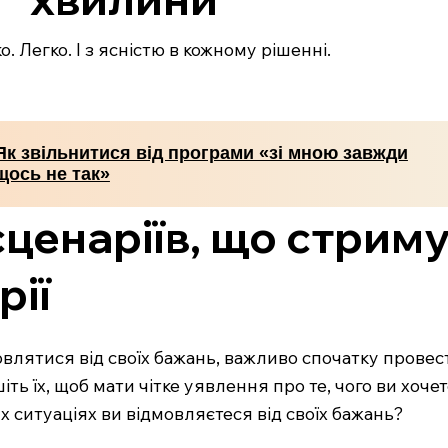
. Легко. І з ясністю в кожному рішенні.
Як звільнитися від програми «зі мною завжди
щось не так»
ценаріїв, що стрим
рії
лятися від своїх бажань, важливо спочатку провести
іть їх, щоб мати чітке уявлення про те, чого ви хочет
 ситуаціях ви відмовляєтеся від своїх бажань?