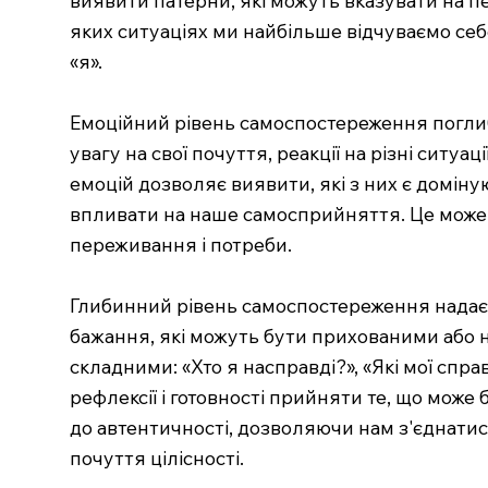
яких ситуаціях ми найбільше відчуваємо себ
«я».
Емоційний рівень самоспостереження поглиб
увагу на свої почуття, реакції на різні ситуа
емоцій дозволяє виявити, які з них є доміну
впливати на наше самосприйняття. Це може
переживання і потреби.
Глибинний рівень самоспостереження надає до
бажання, які можуть бути прихованими або н
складними: «Хто я насправді?», «Які мої сп
рефлексії і готовності прийняти те, що мо
до автентичності, дозволяючи нам з'єднатис
почуття цілісності.