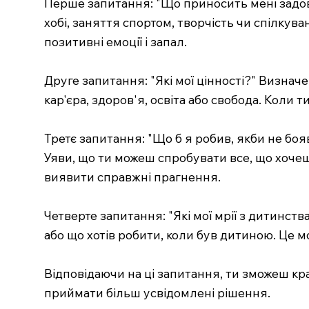
Перше запитання: "Що приносить мені задов
хобі, заняття спортом, творчість чи спілкува
позитивні емоції і запал.
Друге запитання: "Які мої цінності?" Визнач
кар'єра, здоров'я, освіта або свобода. Коли 
Третє запитання: "Що б я робив, якби не бо
Уяви, що ти можеш спробувати все, що хочеш,
виявити справжні прагнення.
Четверте запитання: "Які мої мрії з дитинств
або що хотів робити, коли був дитиною. Це м
Відповідаючи на ці запитання, ти зможеш кр
приймати більш усвідомлені рішення.