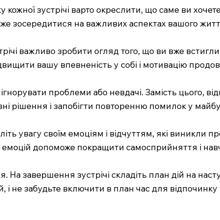
кожної зустрічі варто окреслити, що саме ви хочете 
же зосередитися на важливих аспектах вашого життя 
трічі важливо зробити огляд того, що ви вже встигли 
вищити вашу впевненість у собі і мотивацію продо
ігнорувати проблеми або невдачі. Замість цього, від
вні рішення і запобігти повторенню помилок у майб
літь увагу своїм емоціям і відчуттям, які виникли пр
їх емоцій допоможе покращити самосприйняття і нав
 На завершення зустрічі складіть план дій на насту
 і не забудьте включити в план час для відпочинку 