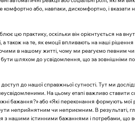
е комфортно або, навпаки, дискомфортно, і вказати 
лює цю практику, оскільки він орієнтується на вну
ції, а також на те, як емоції впливають на наші рішен
ючими в нашому житті, чому ми реагуємо певним чином
 бути шляхом до усвідомлення, що за зовнішніми п
ступ до нашої справжньої сутності. Тут ми досліджу
еусвідомленими. На цьому етапі важливо ставити со
равжні бажання?» або «Які переконання формують мої 
же бути неприйнятним чи неприємним. В результаті,
я з нашими істинними бажаннями і потребами, що ве