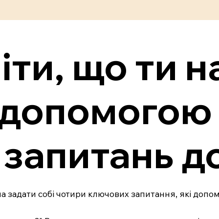
іти, що ти н
 допомогою
запитань д
а задати собі чотири ключових запитання, які допом