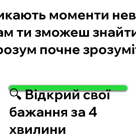
никають моменти нев
м ти зможеш знайти 
 розум почне зрозумі
🔍 Відкрий свої
бажання за 4
хвилини