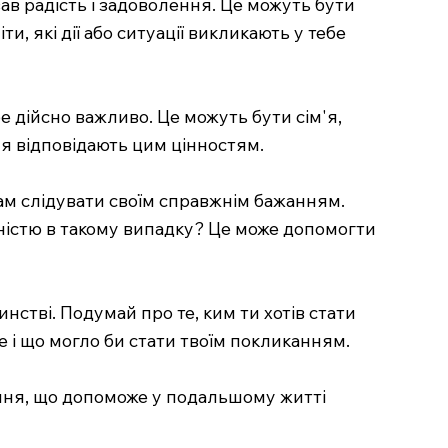
в радість і задоволення. Це можуть бути
, які дії або ситуації викликають у тебе
е дійсно важливо. Це можуть бути сім'я,
ння відповідають цим цінностям.
нам слідувати своїм справжнім бажанням.
льністю в такому випадку? Це може допомогти
инстві. Подумай про те, ким ти хотів стати
е і що могло би стати твоїм покликанням.
нення, що допоможе у подальшому житті