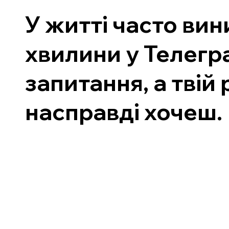
У житті часто ви
хвилини у Телегра
запитання, а твій
насправді хочеш.