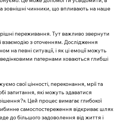
на зовнішні чинники, що впливають на наше
трішні переживання. Тут важливо звернути
ня і взаємодію з оточенням. Дослідження
 на певні ситуації, і як ці емоції можуть
оведінковими патернами ховаються глибші
ємо свої цінності, переконання, мрії та
бі запитання, які можуть здаватися
рішення?». Цей процес вимагає глибокої
 глибинне самоспостереження відкриває шлях
де до більшого задоволення від життя і