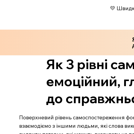
💛 Швидко
Як 3 рівні с
емоційний, г
до справжнь
Поверхневий рівень самоспостереження фокус
взаємодіємо з іншими людьми, які слова вик
виявити патерни, які можуть вказувати на пе