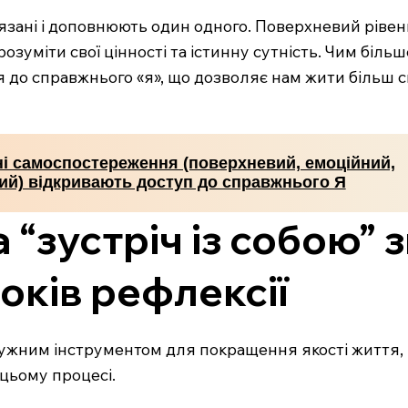
'язані і доповнюють один одного. Поверхневий ріве
розуміти свої цінності та істинну сутність. Чим бі
я до справжнього «я», що дозволяє нам жити більш с
вні самоспостереження (поверхневий, емоційний,
ий) відкривають доступ до справжнього Я
“зустріч із собою” 
років рефлексії
тужним інструментом для покращення якості життя, я
 цьому процесі.