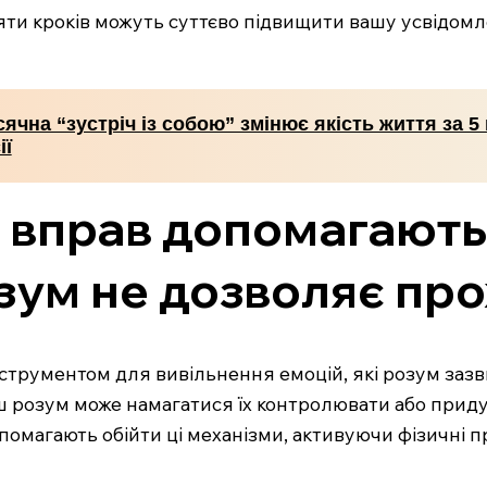
п’яти кроків можуть суттєво підвищити вашу усвідомл
ячна “зустріч із собою” змінює якість життя за 5 
ії
х вправ допомагають
розум не дозволяє пр
трументом для вивільнення емоцій, які розум зазви
 розум може намагатися їх контролювати або приду
допомагають обійти ці механізми, активуючи фізичні