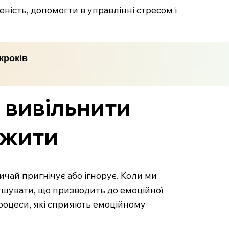
еність, допомогти в управлінні стресом і
кроків
 вивільнити
ожити
чай пригнічує або ігнорує. Коли ми
шувати, що призводить до емоційної
 процеси, які сприяють емоційному