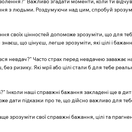
олення?" Важливо згадати моменти, коли ти відчува
ння з людьми. Роздумуючи над цим, спробуй зрозуміти
ення своїх цінностей допоможе зрозуміти, що для теб
ти знаєш, що цінуєш, легше зрозуміти, які цілі і бажа
явся невдач?" Часто страх перед невдачею заважає 
 без ризику. Які мрії або цілі стали б для тебе реа
а?" Інколи наші справжні бажання закладені ще в дит
оже дати підказки про те, що дійсно важливо для теб
аще зрозуміти свої справжні бажання, цілі та праг