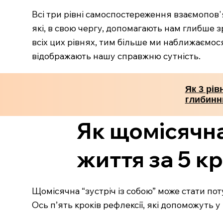
Всі три рівні самоспостереження взаємопов
які, в свою чергу, допомагають нам глибше з
всіх цих рівнях, тим більше ми наближаємос
відображають нашу справжню сутність.
Як 3 рі
глибинн
Як щомісячна 
життя за 5 к
Щомісячна “зустріч із собою” може стати по
Ось п’ять кроків рефлексії, які допоможуть у