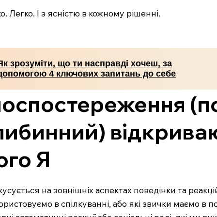
. Легко. І з ясністю в кожному рішенні.
Як зрозуміти, що ти насправді хочеш, за
допомогою 4 ключових запитань до себе
амоспостереження (
либинний) відкрива
ого Я
ується на зовнішніх аспектах поведінки та реакцій
ористовуємо в спілкуванні, або які звички маємо в 
вні автоматичні реакції або соціальні ролі, які ми в