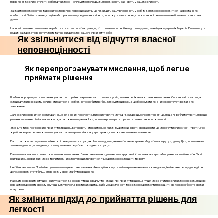
порівняння. Важливо оточити себе підтримкою — спілкуйтеся з людьми, які надихають вас і вірять у ваші можливості.
Займайтеся самоосвітою та розвитком навичок, які вас цікавлять. Це підвищить вашу впевненість у собі та допоможе зосередитися на зростанні як
особистості. Займіться медитацією або практиками усвідомленості, які допоможуть вам зосередитися на теперішньому моменті і зменшити негативні
думки.
Нарешті, розгляньте можливість роботи з психологом або коучем, щоб отримати професійну підтримку у подоланні цих внутрішніх бар'єрів. Вони можуть
надати вам додаткові інструменти та техніки для зміни вашого сприйняття себе.
Як звільнитися від відчуття власної
неповноцінності
Як перепрограмувати мислення, щоб легше
приймати рішення
Щоб перепрограмувати мислення для легшого прийняття рішень, варто почати з усвідомлення своїх звичок і патернів мислення. Спостерігайте за тим, які
емоції і думки виникають, коли ви стикаєтеся з необхідністю зробити вибір. Записуйте ці реакції, щоб зрозуміти, які з них є конструктивними, а які
заважають.
Далі, важливо навчитися розглядати рішення з різних перспектив. Використовуйте метод "дослідницького запитання": що, якщо? Пробуйте уявити, як ваше
рішення вплине на різні аспекти життя, а також на оточуючих. Це допоможе розширити горизонти і виявити нові можливості.
Зменште тиск, пов'язаний із прийняттям рішень. Встановіть чіткі критерії, за якими будете оцінювати свої варіанти. Це може бути список "за" і "проти", або
ж рейтинг варіантів за важливими для вас параметрами. Чіткість у критеріях допоможе знизити невизначеність.
Варто також практикувати прийняття рішень у малих ситуаціях. Наприклад, щоденне вибирання страв на обід або маршруту додому. Це допоможе вам
звикнути до процесу і підвищить вашу впевненість у більш складних ситуаціях.
Важливим аспектом є розвиток позитивного мислення. Замініть негативні думки на конструктивні. Коли виникає страх або сумнів, запитайте себе: "Який
найгірший сценарій, який може трапитися? Чи зможу я з цим впоратися?" Це допоможе зменшити тривогу.
Не бійтеся помилок. Прийміть, що помилки – це частина навчання. Аналізуйте, чому те чи інше рішення виявилося невдалим, і вчіться на цьому досвіді. Це
допоможе вам стати більш впевненим у своїх майбутніх рішеннях.
Нарешті, розвивайте інтуїцію. Прислухайтеся до своїх внутрішніх відчуттів і емоцій при прийнятті рішень. Інтуїція може стати важливим союзником, якщо ви
навчаєтеся довіряти своєму внутрішньому голосу. Практика медитації або усвідомленості також може допомогти покращити зв'язок із собою та своїми
почуттями.
Як змінити підхід до прийняття рішень для
легкості