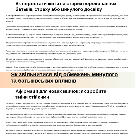
Як перестати жити на старих переконаннях
батьків, страху або минулого досвіду
Щоб перестати жити на старих переконаннях батьків, страху або минулого досвіду, важливо усвідомити, що ці переконання не завжди відповідають вашій
справжній сутності та потребам. Розпочніть з самоаналізу: запитайте себе, які саме переконання ви прийняли як свої, і чи дійсно вони відображають ваші
цінності.
Далі корисно вести щоденник, де ви можете записувати свої думки, страхи та переживання. Це допоможе вам виявити шаблони поведінки, які заважають
вашому розвитку. Проаналізуйте, чи викликані ці страхи минулим досвідом чи впливом оточення.
Ставте собі питання про те, чи є у вас альтернативні погляди на ситуацію. Знайдіть нові джерела інформації, читайте книги, слухайте подкасти, спілкуйтеся
з людьми, які мають різні точки зору. Це дозволить вам розширити своє мислення та знайти нові можливості для розвитку.
Поступово починайте впроваджувати нові переконання у своє життя. Це можуть бути маленькі кроки, наприклад, вихід зі зони комфорту, спроба нових
занять чи знайомство з новими людьми. Важливо не боятися помилок — вони є частиною навчання.
Також важливо оточити себе підтримуючими людьми, які спонукають вас до змін і підтримують у вашому прагненні до саморозвитку. Спілкування з такими
людьми допоможе вам залишатися на правильному шляху та зміцнить вашу впевненість у собі.
Не забувайте про важливість самосвідомості та самоповаги. Практикуйте позитивні афірмації, щоб формувати нові, підтримуючі переконання. Визнавайте
свої досягнення, навіть найменші, і відзначайте їх.
Нарешті, будьте терплячими до себе. Зміна переконань — це процес, який потребує часу і зусиль. Дайте собі можливість рости та змінюватися, і з часом ви
зможете звільнитися від обмежуючих переконань, які заважають вам жити повноцінним життям.
Як звільнитися від обмежень минулого
та батьківських впливів
Афірмації для нових звичок: як зробити
зміни стійкими
Афірмації для нових звичок можуть стати потужним інструментом у процесі змін, якщо їх правильно використовувати. Перш за все, важливо формулювати
афірмації у позитивному ключі, зосереджуючись на бажаному результаті, а не на тому, що потрібно уникати. Наприклад, замість "Я не буду їсти шкідливу
їжу", краще сказати "Я обираю харчуватися здорово і енергійно".
Для підвищення ефективності афірмацій їх слід повторювати регулярно, найкраще вранці або перед сном, коли свідомість більш сприйнятлива. Важливо
проговорювати їх з емоціями, вірячи в те, що ці зміни вже відбуваються. Це створює позитивні асоціації та закріплює нові звички.
Крім того, можна використовувати візуалізацію разом із афірмаціями. Уявляйте себе в ситуаціях, коли ви вже змінюєте свої звички — наприклад,
займаєтеся спортом або їсте здорову їжу. Це допомагає створити ментальну картину бажаних змін і активізує мотивацію.
Не менш важливо встановити чіткі цілі. Афірмації повинні відповідати конкретним змінам, які ви хочете запровадити. Наприклад, якщо ви прагнете більше
рухатися, можна використовувати такі фрази, як "Я насолоджуюся фізичною активністю кожного дня". Це допоможе вам зосередитися на досягненні мети