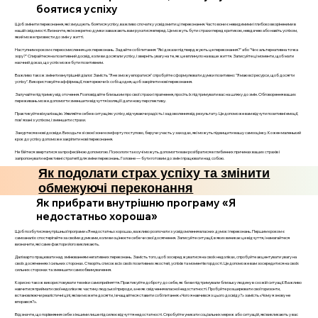
боятися успіху
Щоб змінити переконання, які змушують боятися успіху, важливо спочатку усвідомити ці переконання. Часто вони є невидимими і глибоко вкоріненими в
нашій свідомості. Визначте, які конкретно думки заважають вам рухатися вперед. Це можуть бути страхи перед критикою, невдачею або навіть успіхом,
який може призвести до змін у житті.
Наступним кроком є переосмислення цих переконань. Задайте собі питання: "Які докази підтверджують це переконання?" або "Чи є альтернативна точка
зору?" Спирайтеся на позитивний досвід, коли ви досягали успіху, і зверніть увагу на те, як це вплинуло на ваше життя. Записуйте ці моменти, щоб мати
наочний доказ, що успіх може бути позитивним.
Важливо також змінити внутрішній діалог. Замість "Я не зможу впоратися" спробуйте сформулювати думки позитивно: "Я маю всі ресурси, щоб досягти
успіху". Використовуйте аффірмації, повторюючи їх собі щодня, щоб закріпити нові переконання.
Залучайте підтримку від оточення. Розповідайте близьким про свої страхи і прагнення, просіть їх підтримувати вас на шляху до змін. Обговорення ваших
переживань може допомогти зменшити відчуття ізоляції і дати нову перспективу.
Практикуйте візуалізацію. Уявляйте себе в ситуаціях успіху, відчуваючи радість і задоволення від результату. Це допоможе вам відчути позитивні емоції,
пов'язані з успіхом, і зменшити страхи.
Зануртеся в нові досвіди. Виходьте зі своєї зони комфорту поступово, беручи участь у заходах, які можуть підвищити вашу самооцінку. Кожен маленький
крок до успіху допоможе закріпити нові переконання.
Не бійтеся звертатися за професійною допомогою. Психологи та коучі можуть допомогти вам розібратися в глибинних причинах ваших страхів і
запропонувати ефективні стратегії для зміни переконань. Головне — бути готовим до змін і працювати над собою.
Як подолати страх успіху та змінити
обмежуючі переконання
Як прибрати внутрішню програму «Я
недостатньо хороша»
Щоб позбутися внутрішньої програми «Я недостатньо хороша», важливо розпочати з усвідомлення власних думок і переконань. Першим кроком є
самоаналіз: спостерігайте за своїми думками, коли ви оцінюєте себе чи свої досягнення. Записуйте ситуації, в яких виникає це відчуття, і намагайтеся
визначити, які саме фактори його викликають.
Далі варто працювати над змінюванням негативних переконань. Замість того, щоб зосереджуватися на своїх недоліках, спробуйте акцентувати увагу на
своїх досягненнях і сильних сторонах. Створіть список всіх своїх позитивних якостей, успіхів та моментів гордості. Це допоможе вам зосередитися на своїх
сильних сторонах та зменшити самообвинувачення.
Корисно також використовувати техніки самоприйняття. Практикуйте доброту до себе, як би ви підтримували близьку людину в схожій ситуації. Важливо
навчитися приймати свої недоліки як частину людської природи, а не як свідчення власної недостатності. Пробуйте розширювати свої горизонти,
встановлюючи реалістичні цілі, які ви можете досягти, і вчащайтеся ставити собі питання: «Чого я навчився з цього досвіду?» замість «Чому я знову не
впорався?».
Відзначте, що порівняння себе з іншими лише підсилює відчуття недостатності. Спробуйте уникати соціальних мереж або ситуацій, які викликають у вас