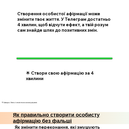
Створення особистої афірмації може
змінити твоє життя. У Телеграм достатньо
4 хвилин, щоб відчути ефект, а твій розум
сам знайде шлях до позитивних змін.
🌟 Створи свою афірмацію за 4
хвилини
💛 Швидко. Легко. І з ясністю в кожному рішенні.
Як правильно створити особисту
афірмацію без фальші
Як змінити переконання, які змушують