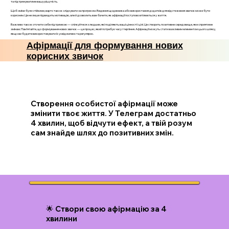
та підтримуватиме вашу рішучість.
Щоб зміни були стійкими, варто також слідкувати за прогресом. Ведення щоденника або використання додатків для відстеження звичок може бути
корисним. Це не лише підвищить мотивацію, але й дозволить вам бачити, як афірмації поступово втілюються у життя.
Важливо також оточити себе підтримкою — спілкуйтеся з людьми, які поділяють ваші цінності і цілі. Це створить позитивне середовище, яке сприятиме
змінам. Пам’ятайте, що формування нових звичок — це процес, який потребує часу і терпіння. Афірмації можуть стати важливим елементом цього шляху,
якщо ви будете використовувати їх усвідомлено та регулярно.
Афірмації для формування нових
корисних звичок
Створення особистої афірмації може
змінити твоє життя. У Телеграм достатньо
4 хвилин, щоб відчути ефект, а твій розум
сам знайде шлях до позитивних змін.
🌟 Створи свою афірмацію за 4
хвилини