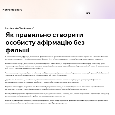
Neurolutionary
Login
Статті розділу "Знайти щастя"
Як правильно створити
особисту афірмацію без
фальші
Щоб створити особисту афірмацію, яка не звучить фальшиво, важливо врахувати кілька ключових аспектів. По-перше, розпочніть з чіткої мети. Визначте,
що саме ви хочете досягти або змінити в своєму житті. Це може бути пов’язано з вашими почуттями, кар’єрними цілями, стосунками чи здоров’ям.
Наступним кроком є формулювання афірмації в позитивному ключі. Замість того щоб говорити про те, чого ви не хочете, зосередьтеся на тому, що ви
бажаєте отримати. Використовуйте прості та зрозумілі слова, які відображають ваші справжні бажання. Наприклад, замість "Я не хочу бути невпевненим у
собі" скажіть "Я відчуваю впевненість у своїх здібностях".
Також важливо, щоб афірмація була в теперішньому часі. Це допомагає підсвідомості сприймати її як реальність. Наприклад, "Я щасливий" або "Я успішний
у своїй кар’єрі" звучать більш ефективно, ніж "Я буду щасливим" або "Я хочу бути успішним".
Додайте емоційний аспект до вашої афірмації. Використовуйте слова, які викликають позитивні емоції і відчуття, щоб підвищити її ефективність.
Наприклад, замість "Я маю багато друзів", спробуйте "Я оточений люблячими друзями, які підтримують мене".
Перевірте, чи ваша афірмація є реалістичною. Вона повинна бути досяжною, але водночас викликати у вас бажання працювати над собою. Якщо ви
відчуваєте, що це занадто далеко від вашої реальності, спробуйте сформулювати її менш амбіційно, але все ж надихаюче.
Не забувайте про регулярність. Проговорюйте свою афірмацію щодня, бажано вранці або перед сном, коли ваш розум найбільш відкритий до нових ідей. Це
допоможе закріпити її в підсвідомості та зробити частиною вашого щоденного мислення.
Нарешті, будьте готові до можливих сумнівів. Якщо ви відчуваєте, що ваша афірмація звучить фальшиво, спробуйте її відредагувати або зробити більш
персоналізованою. Важливо, щоб вона відгукувалася у вашому серці і була правдою для вас.