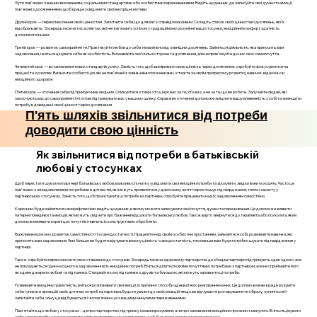
бути пов'язано з вашим вихованням, соціальними стандартами або особистими переживаннями. Ведіть щоденник, де записуйте свої думки та емоції,
пов'язані з досягненнями, щоб краще усвідомити свої внутрішні мотиви.
Другий крок — переосмислення своїх цінностей. Запитайте себе, що для вас є справді важливим. Складіть список своїх цінностей і досягнень, які їх
відображають. Зосередьтеся на тих аспектах, які не пов'язані з успіхом у традиційному розумінні: ваші стосунки, емоційний комфорт, здатність
допомагати іншим.
Третій крок — розвиток самоприйняття. Практикуйте любов до себе, незалежно від зовнішніх досягнень. Займіться діяльністю, яка приносить вам
задоволення, і вчіться цінувати себе як особистість. Визнавайте свої сильні сторони та досягнення, але не прив'язуйте до них своє самопочуття.
Четвертий крок — встановлення нових стандартів успіху. Замість того, щоб вимірювати свою цінність через досягнення, спробуйте фокусуватися на
процесі та зусиллях. Визначте особисті цілі, які не пов'язані із зовнішніми показниками, і стежте за своїм прогресом у розвитку навичок, відносин чи
емоційного здоров’я.
П’ятий крок — оточення себе підтримуючими людьми. Спілкуйтеся з тими, хто цінує вас за те, хто ви є, а не за те, що ви робите. Залучайте людей, які
заохочують вас до самоприйняття і готові підтримувати вас у вашому шляху. Справжнє оточення допоможе зміцнити вашу впевненість у собі та зменшити
потребу в доведенні своєї цінності через досягнення.
П'ять шляхів звільнитися від потреби
доводити свою цінність
Як звільнитися від потреби в батьківській
любові у стосунках
Щоб перестати шукати в партнері батьківську любов, важливо спочатку усвідомити свої емоційні потреби та зрозуміти, звідки вони походять. Часто це
пов'язано з незадоволеними потребами в дитинстві, які можуть проявлятися у дорослому житті через пошук підтвердження, тепла і захисту у
партнерських стосунках. Замість того, щоб проєктувати ці потреби на партнера, спробуйте працювати над їх задоволенням самостійно.
Корисним буде зайнятися саморефлексією: ведіть щоденник, в якому можете записувати свої почуття, думки та переживання. Це допоможе виявити
патерни поведінки та емоцій, які можуть свідчити про бажання відшукати батьківську любов. Також варто звернутися до терапевта або психолога, який
допоможе виявити корені цих почуттів і навчить їх конструктивно обробляти.
Важливим кроком є розвиток самостійності та самодостатності. Працюйте над своїм особистим зростанням, займайтеся хобі, розвивайте навички, які
приносять вам задоволення. Чим більше ви будете відчувати власну цінність і самодостатність, тим менше вам буде потрібно шукати підтвердження у
партнері.
Також спробуйте переосмислити своє ставлення до стосунків. Зосередьтеся на здоровому партнерстві, де обидва партнери підтримують один одного, але
не покладаються один на одного в задоволенні всіх емоційних потреб. Вчіться ділитися своїми почуттями і потребами з партнером, але не сприймайте його
як єдине джерело любові та підтримки. Створюйте коло підтримки з друзів та близьких, які можуть заповнити ці потреби.
Розвивайте емоційну грамотність: вчіться розпізнавати свої емоції, їх причини і способи адекватного реагування на них. Це допоможе вам краще розуміти
себе і уникати проекцій своїх дитячих потреб на партнера. Будьте уважні до своїх реакцій: якщо ви відчуваєте розчарування чи образу, зупиніться й
запитайте себе, чому це відбувається і чи пов'язано це з вашими минулими переживаннями.
Пам'ятайте, що любов у стосунках – це про партнерство, підтримку і взаєморозуміння, а не про заповнення емоційних прогалин з минулого. Вчіться цінувати
себе і свої потреби, а також відкрито спілкуватися про них з партнером, щоб будувати зрілі та здорові стосунки.