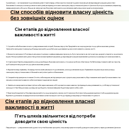
Сьомий крок — встановлення та досягнення цілей. Ставте перед собою короткострокові та довгострокові цілі, які відповідають вашим цінностям і
бажанням. Кожен раз, коли ви досягаєте своїх цілей, ви підвищуєте свою самооцінку і відчуття власної цінності. Це може бути щось маленьке, наприклад,
завершення книги, або щось більше, як зміна кар'єри. Важливо святкувати ці досягнення, навіть якщо вони здаються незначними.
Сім способів відновити власну цінність
без зовнішніх оцінок
Сім етапів до відновлення власної
важливості в житті
1. Слухайте себе: Важливо почати з усвідомлення своїх потреб, бажань і відчуттів. Приділяйте час на роздуми про те, що дійсно важливо для вас.
Записуйте свої думки та емоції, щоб краще зрозуміти, що робить вас щасливими і що ви хочете змінити у своєму житті.
2. Визначте свої цінності: Розгляньте, які цінності для вас є найважливішими. Це можуть бути такі аспекти, як сім'я, кар'єра, здоров'я, творчість чи допомога
іншим. Чітке розуміння своїх цінностей допоможе вам приймати рішення, що відповідають вашим прагненням і допоможуть вам відчути свою важливість.
3. Ставте межі: Навчіться відмовляти, коли це необхідно. Важливо мати межі у стосунках і робочих обов'язках. Не бійтеся відстоювати свій час і простір,
щоб залишити місце для того, що дійсно важливо для вас.
4. Відмовтеся від порівнянь: Зосередьтеся на своїй унікальності і досягненнях, а не на досягненнях інших. Порівняння з іншими лише знижує вашу
самооцінку і відчуття важливості. Визнайте свої успіхи і дайте собі визнання.
5. Створюйте підтримуюче оточення: Оточіть себе людьми, які підтримують вас і цінують вашу важливість. Відстоювання своїх прав бути важливим стає
легшим, коли ви маєте навколо себе позитивних і надихаючих людей.
6. Займіться саморозвитком: Інвестуйте в себе через навчання, хобі та розвиток нових навичок. Це підвищить вашу впевненість у собі і відчуття власної
значущості. Чим більше знань і досвіду ви здобудете, тим важливішими будете відчувати себе у світі.
7. Практикуйте вдячність: Регулярно відзначайте те, за що ви вдячні у своєму житті. Це може бути простий щоденник вдячності або щоденні роздуми.
Вдячність допомагає зосередитися на позитивних аспектах вашого життя, що підвищує ваше відчуття важливості і цінності.
Сім етапів до відновлення власної
важливості в житті
П'ять шляхів звільнитися від потреби
доводити свою цінність
Перший крок — усвідомлення своїх думок і почуттів. Важливо зрозуміти, чому ви відчуваєте потребу доводити свою цінність через досягнення. Це може