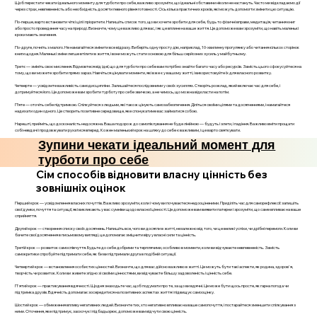
Щоб перестати чекати ідеального моменту для турботи про себе, важливо зрозуміти, що ідеальні обставини ніколи не настануть. Часто ми відкладаємо дії
через страх, невпевненість або необхідність досягти певного рівня готовності. Ось кілька практичних кроків, які можуть допомогти змінити цю ситуацію.
По-перше, варто встановити чіткі цілі і пріоритети. Напишіть список того, що ви хочете зробити для себе, будь то фізичні вправи, медитація, читання книг
або просто проведення часу на природі. Визначте, чому це важливо для вас, і як це вплине на ваше життя. Це допоможе вам зрозуміти, що навіть маленькі
кроки мають значення.
По-друге, почніть з малого. Не намагайтеся змінити все відразу. Виберіть одну просту дію, наприклад, 10-хвилинну прогулянку або читання кількох сторінок
книги щодня. Маленькі зміни легше втілити в життя, і вони можуть стати основою для більш серйозних зусиль у майбутньому.
Третє — змініть своє мислення. Відмовтеся від ідеї, що для турботи про себе вам потрібно знайти багато часу або ресурсів. Замість цього сфокусуйтеся на
тому, що ви можете зробити прямо зараз. Навчіться цінувати моменти, які вже є у вашому житті, і використовуйте їх для власного розвитку.
Четверте — усвідомте важливість самодисципліни. Залишайтеся послідовними у своїх зусиллях. Створіть розклад, який включає час для себе, і
дотримуйтеся його. Це допоможе вам зробити турботу про себе звичкою, а не чимось, що можна відкласти на потім.
П’яте — оточіть себе підтримкою. Спілкуйтеся з людьми, які також цінують самозабезпечення. Діліться своїми цілями та досягненнями, і намагайтеся
надихати один одного. Це створить позитивне середовище, яке спонукатиме вас займатися собою.
Нарешті, прийміть, що досконалість недосяжна. Ваша подорож до самопіклування не буде лінійною — будуть і злети, і падіння. Важливо вміти прощати
собі невдачі і продовжувати рухатися вперед. Кожен маленький крок на шляху до себе є важливим, і це варто святкувати.
Зупини чекати ідеальний момент для
турботи про себе
Сім способів відновити власну цінність без
зовнішніх оцінок
Перший крок — усвідомлення власних почуттів. Важливо зрозуміти, коли і чому ви почуваєтеся недооціненими. Приділіть час для саморефлексії: запишіть
свої думки, почуття та ситуації, які викликають у вас сумніви щодо власної цінності. Це допоможе вам виявити патерни і зрозуміти, що саме впливає на ваше
сприйняття.
Другий крок — створення списку своїх досягнень. Напишіть все, чого ви досягли в житті, незалежно від того, чи це великі успіхи, чи дрібні перемоги. Коли ви
бачите свої досягнення в письмовому вигляді, це допомагає зміцнити віру у власні сили та цінність.
Третій крок — розвиток самоспівчуття. Будьте до себе добрими та терплячими, особливо в моменти, коли ви відчуваєте невпевненість. Замість
самокритики спробуйте підтримати себе, як би ви підтримали друга в подібній ситуації.
Четвертий крок — встановлення особистих цінностей. Визначте, що для вас дійсно важливо в житті. Це можуть бути такі аспекти, як родина, здоров'я,
творчість чи розвиток. Коли ви живете згідно зі своїми цінностями, ви відчуваєте більшу задоволеність і цінність себе.
П'ятий крок — практикування вдячності. Щодня знаходьте час, щоб подумати про те, за що ви вдячні. Це може бути щось просте, як гарна погода чи
підтримка друзів. Вдячність допомагає зосередитися на позитивних аспектах життя і підвищує самооцінку.
Шостий крок — обмеження впливу негативних людей. Визначте тих, хто негативно впливає на ваше самопочуття, і постарайтеся зменшити спілкування з
ними. Оточення, яке підтримує, заохочує і підбадьорює, допоможе вам відчути свою цінність.