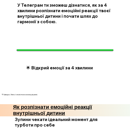
У Телеграм ти зможеш дізнатися, як за 4
хвилини розпізнати емоційні реакції твоєї
внутрішньої дитини і почати шлях до
гармонії з собою.
🌟 Відкрий емоції за 4 хвилини
💛 Швидко. Легко. І з ясністю в кожному рішенні.
Як розпізнати емоційні реакції
внутрішньої дитини
Зупини чекати ідеальний момент для
турботи про себе