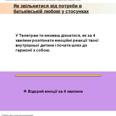
Як звільнитися від потреби в
батьківській любові у стосунках
У Телеграм ти зможеш дізнатися, як за 4
хвилини розпізнати емоційні реакції твоєї
внутрішньої дитини і почати шлях до
гармонії з собою.
🌟 Відкрий емоції за 4 хвилини
💛 Швидко. Легко. І з ясністю в кожному рішенні.