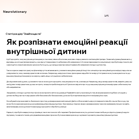
Neurolutionary
Login
Статті розділу "Знайти щастя"
Як розпізнати емоційні реакції
внутрішньої дитини
Щоб зрозуміти, чому внутрішня дитина реагує сльозами, гнівом або втечею, важливо спершу вивчити свої емоційні тригери. Зазвичай ці реакції виникають у
відповідь на ситуації, які викликають у нас відчуття вразливості, небезпеки або неприємності. Коли ви переживаєте сильні емоції, спробуйте відстежити, які
саме події чи слова їх викликали. Це може бути щось, що нагадує вам про минулі травми або неприємні спогади з дитинства.
Також корисно звертати увагу на фізичні відчуття, які виникають у моменти емоційних реакцій. Іноді тіло сигналізує про емоційний дискомфорт, перш ніж ви
усвідомлюєте, чому саме відчуваєте гнів чи печаль. Наприклад, напруга в м'язах, прискорене серцебиття чи відчуття тривоги можуть вказувати на те, що
ваша внутрішня дитина реагує на загрозу, навіть якщо ситуація не є небезпечною.
Дослідження своїх думок у ці моменти також може дати зрозуміти, чому ви реагуєте так, а не інакше. Наприклад, якщо ви відчуваєте гнів, зверніть увагу на
свої думки: чи відчуваєте ви, що вас не чують, чи ваші потреби ігноруються? Це може свідчити про те, що ваша внутрішня дитина відчуває себе покинутою
або неприйнятою.
Занурення у спогади з дитинства також може пролити світло на ці реакції. Порівняйте свої сучасні емоції з тим, як ви реагували в подібних ситуаціях у
дитинстві. Якщо ви часто відчували себе безсилим або беззахисним, це може бути причиною вашої поточної реакції на стрес.
Не забувайте про важливість безпечного простору для вираження своїх емоцій. Дайте собі можливість відчути і виразити гнів або сльози без осуду. Це
може бути корисним кроком до розуміння вашої внутрішньої дитини. Залучення до творчих форм самовираження, таких як малювання, письмо чи навіть
фізичні вправи, може допомогти вам краще зрозуміти і обробити ці емоції.
Нарешті, спробуйте звернутися до фахівця, такого як психолог або терапевт. Професіонали можуть допомогти вам глибше дослідити ці реакції, надати
підтримку та навчити технік для управління емоціями. Це може бути важливим кроком до зцілення та розвитку вашої внутрішньої дитини.