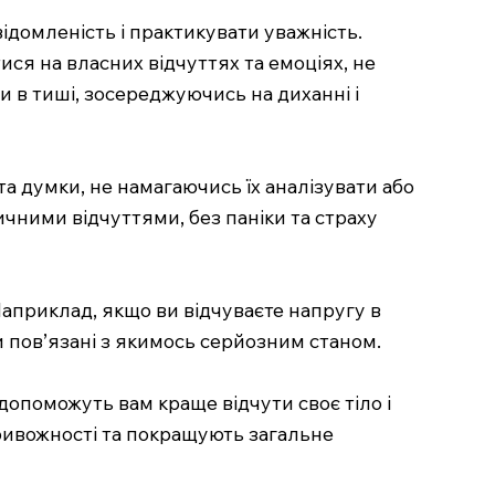
відомленість і практикувати уважність.
ся на власних відчуттях та емоціях, не
 в тиші, зосереджуючись на диханні і
та думки, не намагаючись їх аналізувати або
ичними відчуттями, без паніки та страху
Наприклад, якщо ви відчуваєте напругу в
ни пов’язані з якимось серйозним станом.
допоможуть вам краще відчути своє тіло і
ривожності та покращують загальне