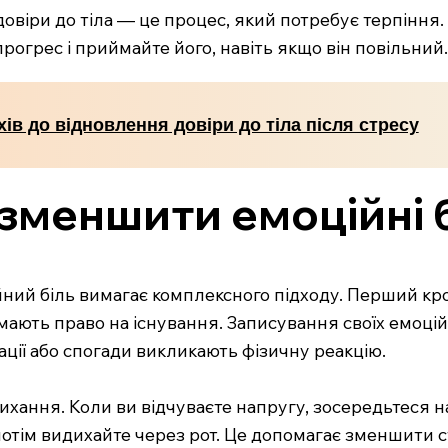
овіри до тіла — це процес, який потребує терпіння.
прогрес і приймайте його, навіть якщо він повільний.
ів до відновлення довіри до тіла після стресу
зменшити емоційні бо
йний біль вимагає комплексного підходу. Перший кр
 мають право на існування. Записування своїх емоц
ації або спогади викликають фізичну реакцію.
ихання. Коли ви відчуваєте напругу, зосередьтеся н
 потім видихайте через рот. Це допомагає зменшити с