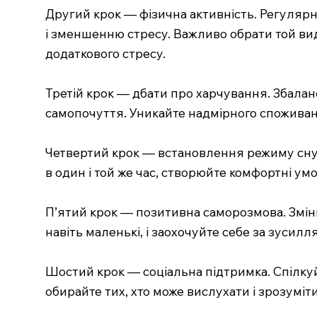
Другий крок — фізична активність. Регуляр
і зменшенню стресу. Важливо обрати той вид
додаткового стресу.
Третій крок — дбати про харчування. Збаланс
самопочуття. Уникайте надмірного споживанн
Четвертий крок — встановлення режиму сну.
в один і той же час, створюйте комфортні ум
П’ятий крок — позитивна саморозмова. Зміню
навіть маленькі, і заохочуйте себе за зусилл
Шостий крок — соціальна підтримка. Спілку
обирайте тих, хто може вислухати і зрозуміт