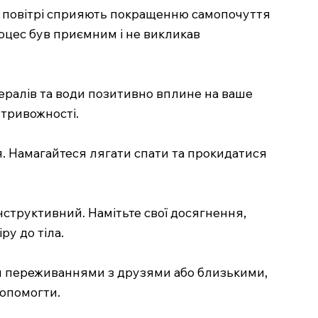
му повітрі сприяють покращенню самопочуття
роцес був приємним і не викликав
нералів та води позитивно вплине на ваше
 тривожності.
. Намагайтеся лягати спати та прокидатися
нструктивний. Намітьте свої досягнення,
ру до тіла.
їми переживаннями з друзями або близькими,
допомогти.