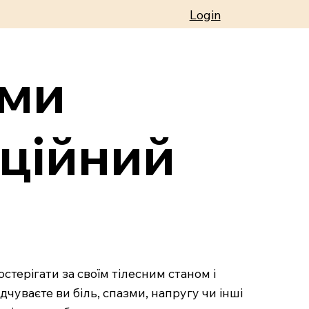
Login
оми
оційний
ерігати за своїм тілесним станом і
дчуваєте ви біль, спазми, напругу чи інші