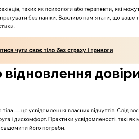
хівців, таких як психологи або терапевти, які можу
ретувати без паніки. Важливо пам’ятати, що ваше тіл
ктики.
тися чути своє тіло без страху і тривоги
 відновлення довіри 
тіла — це усвідомлення власних відчуттів. Слід зос
пруга і дискомфорт. Практики усвідомленості, такі я
усвідомити його потреби.