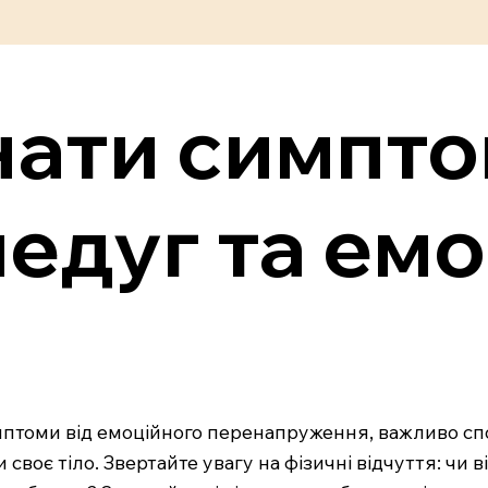
нати симпт
недуг та ем
томи від емоційного перенапруження, важливо спост
оє тіло. Звертайте увагу на фізичні відчуття: чи ві