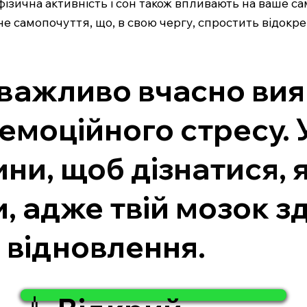
 фізична активність і сон також впливають на ваше 
е самопочуття, що, в свою чергу, спростить відокр
і важливо вчасно ви
 емоційного стресу.
ни, щоб дізнатися, 
 адже твій мозок з
 відновлення.