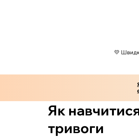
💛 Швидко
Як навчитися 
тривоги