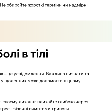
 Не обирайте жорсткі терміни чи надмірні
лі в тілі
ок – це усвідомлення. Важливо визнати та
ій у щоденник може допомогти в цьому
а своєму диханні: вдихайте глибоко через
трес і фізичні симптоми тривоги.