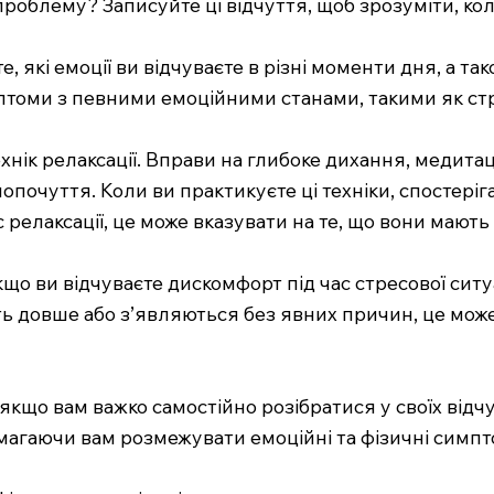
роблему? Записуйте ці відчуття, щоб зрозуміти, кол
, які емоції ви відчуваєте в різні моменти дня, а та
мптоми з певними емоційними станами, такими як стр
нік релаксації. Вправи на глибоке дихання, медита
почуття. Коли ви практикуєте ці техніки, спостеріга
релаксації, це може вказувати на те, що вони мають
кщо ви відчуваєте дискомфорт під час стресової ситу
 довше або з’являються без явних причин, це мож
кщо вам важко самостійно розібратися у своїх відчу
магаючи вам розмежувати емоційні та фізичні симпт