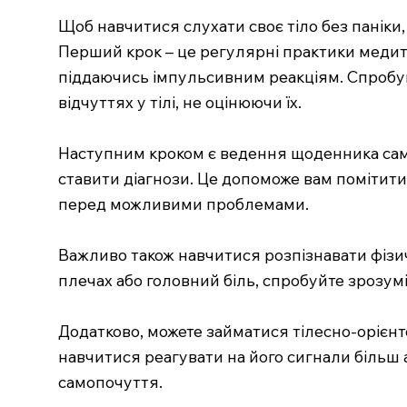
Щоб навчитися слухати своє тіло без паніки,
Перший крок – це регулярні практики медита
піддаючись імпульсивним реакціям. Спробуйт
відчуттях у тілі, не оцінюючи їх.
Наступним кроком є ведення щоденника самосв
ставити діагнози. Це допоможе вам помітити 
перед можливими проблемами.
Важливо також навчитися розпізнавати фізичн
плечах або головний біль, спробуйте зрозумі
Додатково, можете займатися тілесно-орієнто
навчитися реагувати на його сигнали більш
самопочуття.