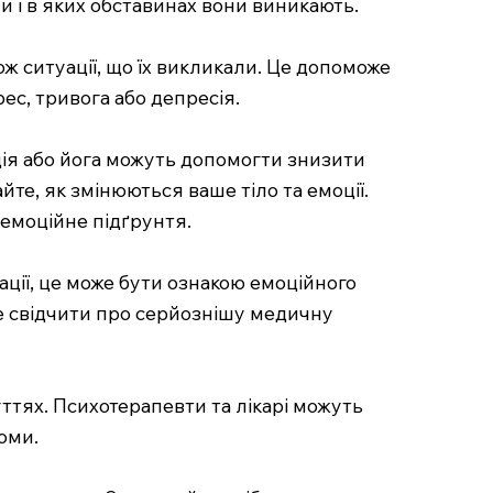
и і в яких обставинах вони виникають.
кож ситуації, що їх викликали. Це допоможе
ес, тривога або депресія.
ція або йога можуть допомогти знизити
йте, як змінюються ваше тіло та емоції.
 емоційне підґрунтя.
ації, це може бути ознакою емоційного
е свідчити про серйознішу медичну
ттях. Психотерапевти та лікарі можуть
оми.