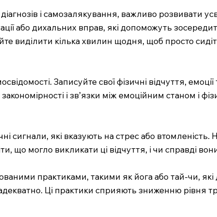
 діагнозів і самозалякування, важливо розвивати ус
ції або дихальних вправ, які допоможуть зосередити
е виділити кілька хвилин щодня, щоб просто сидіти
ідомості. Записуйте свої фізичні відчуття, емоції 
закономірності і зв’язки між емоційним станом і фіз
і сигнали, які вказують на стрес або втомленість. 
ти, що могло викликати ці відчуття, і чи справді во
ваними практиками, такими як йога або тай-чи, які 
 адекватно. Ці практики сприяють зниженню рівня т