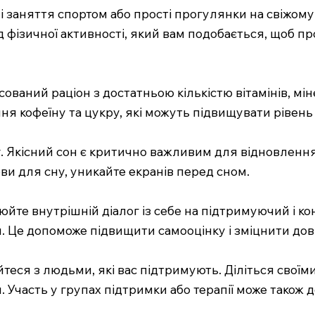
ні заняття спортом або прості прогулянки на свіжо
 фізичної активності, який вам подобається, щоб п
ований раціон з достатньою кількістю вітамінів, мі
я кофеїну та цукру, які можуть підвищувати рівень
 Якісний сон є критично важливим для відновлення
ови для сну, уникайте екранів перед сном.
йте внутрішній діалог із себе на підтримуючий і ко
я. Це допоможе підвищити самооцінку і зміцнити дові
йтеся з людьми, які вас підтримують. Діліться сво
и. Участь у групах підтримки або терапії може також 