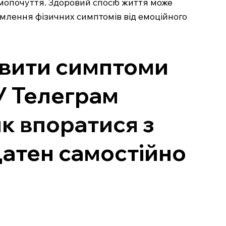
самопочуття. Здоровий спосіб життя може
емлення фізичних симптомів від емоційного
явити симптоми
 У Телеграм
як впоратися з
датен самостійно