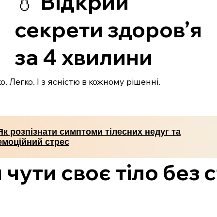
💧 Відкрий
секрети здоров’я
за 4 хвилини
. Легко. І з ясністю в кожному рішенні.
Як розпізнати симптоми тілесних недуг та
емоційний стрес
чути своє тіло без с