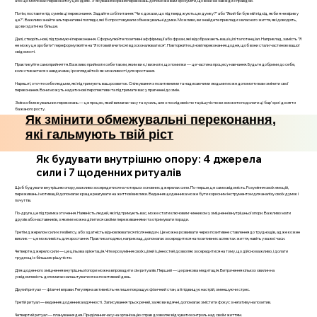
або що могло вас переконати у цих ідеях. З'ясування коріння переконань допоможе вам зрозуміти, що вони не завжди є правдою.
Потім, поставте під сумнів ці переконання. Задайте собі питання: "Чи є докази, що підтверджують цю думку?" або "Який би був мій підхід, якби я не вірив у
це?". Важливо знайти альтернативні погляди, які б спростовували обмежувальні думки. Можливо, ви знайдете приклади з власного життя, які доводять,
що ви здатні на більше.
Далі, створіть нові, підтримуючі переконання. Сформулюйте позитивні аффірмації або фрази, які відображають ваші цілі та потенціал. Наприклад, замість "Я
не можу це зробити" переформулюйте на "Я готовий вчитися і вдосконалюватися". Повторюйте ці нові переконання щодня, щоб вони стали частиною вашої
свідомості.
Практикуйте самоприйняття. Важливо приймати себе таким, яким ви є, і визнати, що помилки — це частина процесу навчання. Будьте добрими до себе,
коли стикаєтеся з невдачами, і розглядайте їх як можливості для зростання.
Нарешті, оточте себе людьми, які підтримують ваш розвиток. Спілкування з позитивними та надихаючими людьми може допомогти вам змінити свої
переконання. Вони можуть надати нові перспективи та підтримати вас у прагненні до змін.
Зміна обмежувальних переконань — це процес, який вимагає часу та зусиль, але з послідовністю та рішучістю ви зможете подолати ці бар'єри і досягти
бажаного росту.
Як змінити обмежувальні переконання,
які гальмують твій ріст
Як будувати внутрішню опору: 4 джерела
сили і 7 щоденних ритуалів
Щоб будувати внутрішню опору, важливо зосередитися на чотирьох основних джерелах сили. По-перше, це самосвідомість. Розуміння своїх емоцій,
переживань і мотивацій допомагає краще реагувати на життєві виклики. Ведення щоденника може бути корисним інструментом для аналізу своїх думок і
почуттів.
По-друге, це підтримка оточення. Наявність людей, які підтримують вас, може стати ключовим чинником у зміцненні внутрішньої опори. Важливо мати
друзів або наставників, з якими можна ділитися своїми переживаннями та отримувати поради.
Третім джерелом сили є resiliency, або здатність відновлюватися після невдач. Це можна розвивати через позитивне ставлення до труднощів, адже кожен
виклик — це можливість для зростання. Практика подяки, наприклад, допомагає зосередитися на позитивних аспектах життя, навіть у важкі часи.
Четверте джерело сили — це цільова орієнтація. Чітке розуміння своїх цілей і цінностей дозволяє зосередитися на тому, що дійсно важливо, і долати
труднощі з більшою рішучістю.
Для щоденного зміцнення внутрішньої опори можна впровадити сім ритуалів. Перший — це ранкова медитація. Витрачення кількох хвилин на
усвідомленість допомагає налаштуватися на позитивний день.
Другий ритуал — фізичні вправи. Регулярна активність не лише покращує фізичний стан, а й підвищує настрій, зменшуючи стрес.
Третій ритуал — ведення щоденника вдячності. Записування трьох речей, за які ви вдячні, допомагає змістити фокус з негативу на позитив.
Четвертий ритуал — планування дня. Приділення часу на організацію справ дозволяє відчувати контроль над своїм життям.