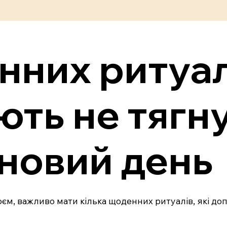
нних ритуал
ть не тягн
 новий день
м, важливо мати кілька щоденних ритуалів, які доп