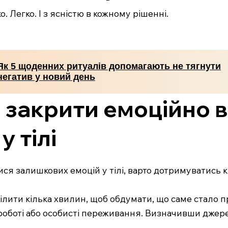
. Легко. І з ясністю в кожному рішенні.
Як 5 щоденних ритуалів допомагають не тягнути
негатив у новий день
б закрити емоційно 
у тілі
ся залишкових емоцій у тілі, варто дотримуватись кі
лити кілька хвилин, щоб обдумати, що саме стало
 роботі або особисті переживання. Визначивши джере