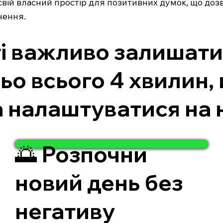
вій власний простір для позитивних думок, що дозв
нення.
і важливо залишати 
ьо всього 4 хвилин,
а налаштуватися на 
🌅 Розпочни
новий день без
негативу