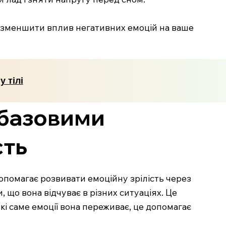
і зменшити вплив негативних емоцій на ваше
 тілі
 базовими
сть
помагає розвивати емоційну зрілість через
 що вона відчуває в різних ситуаціях. Це
і саме емоції вона переживає, це допомагає