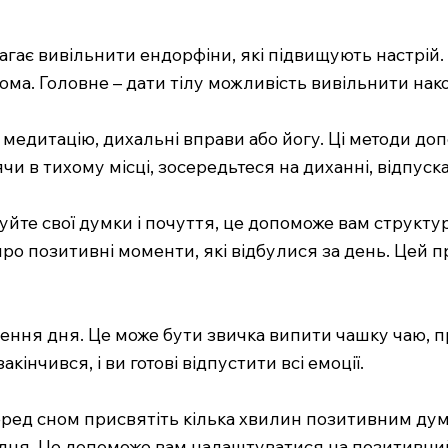
агає вивільнити ендорфіни, які підвищують настрій.
дома. Головне – дати тілу можливість вивільнити нак
е медитацію, дихальні вправи або йогу. Ці методи д
ячи в тихому місці, зосередьтеся на диханні, відпус
те свої думки і почуття, це допоможе вам структуриз
 про позитивні моменти, які відбулися за день. Цей 
ння дня. Це може бути звичка випити чашку чаю, пр
кінчився, і ви готові відпустити всі емоції.
ед сном присвятіть кілька хвилин позитивним думка
 дня. Це допоможе вам налаштуватися на позитивний