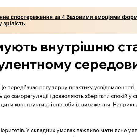
нне спостереження за 4 базовими емоціями фор
 зрілість
ормують внутрішню ст
булентному середов
. Це передбачає регулярну практику усвідомленості, 
 до саморегуляції і дозволяють зберігати спокій у 
аходити конструктивні способи їх вираження. Напри
пріоритетів. У складних умовах важливо мати ясне уя