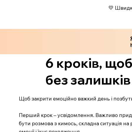
💛 Швидко
6 кроків, що
без залишків 
Щоб закрити емоційно важкий день і позбути
Перший крок – усвідомлення. Важливо приді
бути розмова з кимось, складна ситуація на
емоції і їхнє походження.