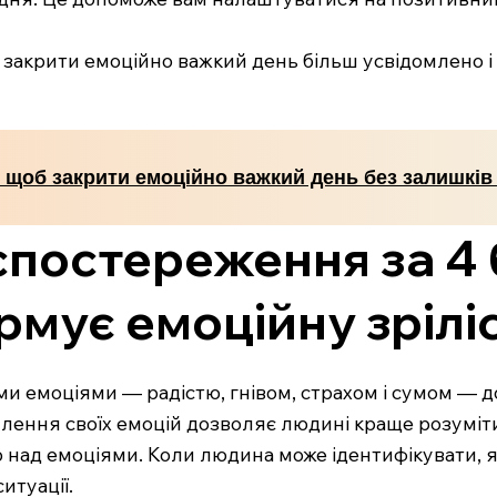
 закрити емоційно важкий день більш усвідомлено 
, щоб закрити емоційно важкий день без залишків у
спостереження за 4
мує емоційну зрілі
 емоціями — радістю, гнівом, страхом і сумом — до
лення своїх емоцій дозволяє людині краще розуміти,
над емоціями. Коли людина може ідентифікувати, як
итуації.