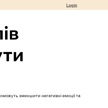
Login
ів
ути
оможуть зменшити негативні емоції та