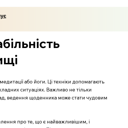
мує
абільність
ищі
медитації або йоги. Ці техніки допомагають
складних ситуаціях. Важливо не тільки
клад, ведення щоденника може стати чудовим
влення про те, що є найважливішим, і