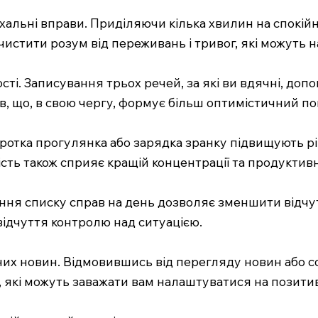
альні вправи. Приділяючи кілька хвилин на спокійн
чистити розум від переживань і тривог, які можуть 
і. Записування трьох речей, за які ви вдячні, доп
в, що, в свою чергу, формує більш оптимістичний по
коротка прогулянка або зарядка зранку підвищують р
сть також сприяє кращій концентрації та продуктивн
ня списку справ на день дозволяє зменшити відчуття
відчуття контролю над ситуацією.
их новин. Відмовившись від перегляду новин або со
, які можуть заважати вам налаштуватися на позити