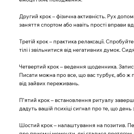
Другий крок – фізична активність. Рух допом
заняття спортом або навіть прості вправи в
Третій крок – практика релаксації. Спробуйт
тілі і звільнитися від негативних думок. Сид
Четвертий крок – ведення щоденника. Записуй
Писати можна про все, що вас турбує, або ж
від зайвих переживань.
П’ятий крок – встановлення ритуалу заверше
дадуть вашій психіці сигнал про те, що день за
Шостий крок – налаштування на позитив. Пер
про приємні моменти, які сталися протягом