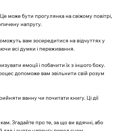
 Це може бути прогулянка на свіжому повітрі,
опичену напругу.
опоможуть вам зосередитися на відчуттях у
каючи всі думки і переживання.
увати емоції і побачити їх з іншого боку.
процес допоможе вам звільнити свій розум
ийняти ванну чи почитати книгу. Ці дії
м. Згадайте про те, за що ви вдячні, або
 лад і зняти напругу перед сном.