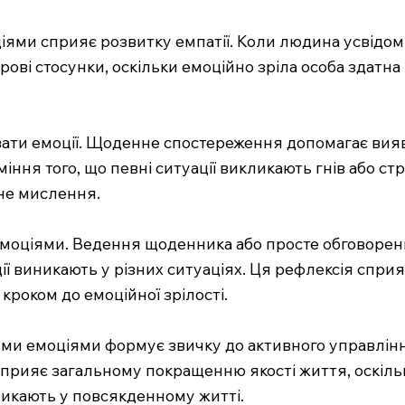
ями сприяє розвитку емпатії. Коли людина усвідомлю
ові стосунки, оскільки емоційно зріла особа здатна
ати емоції. Щоденне спостереження допомагає вияв
міння того, що певні ситуації викликають гнів або с
ене мислення.
моціями. Ведення щоденника або просте обговорен
ії виникають у різних ситуаціях. Ця рефлексія спр
кроком до емоційної зрілості.
ми емоціями формує звичку до активного управлінн
 сприяє загальному покращенню якості життя, оскіль
никають у повсякденному житті.