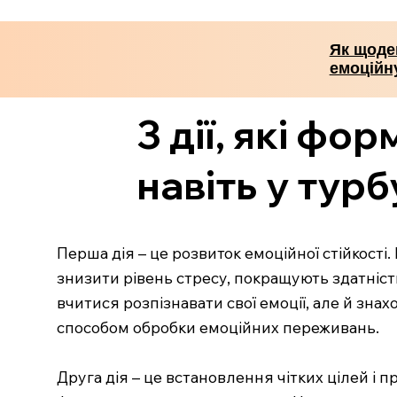
Як щоде
емоційну
3 дії, які ф
навіть у тур
Перша дія – це розвиток емоційної стійкості
знизити рівень стресу, покращують здатність
вчитися розпізнавати свої емоції, але й зн
способом обробки емоційних переживань.
Друга дія – це встановлення чітких цілей і 