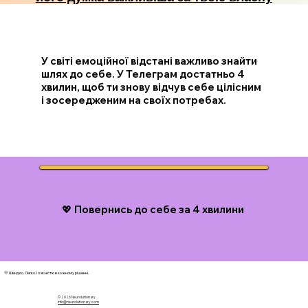
У світі емоційної відстані важливо знайти
шлях до себе. У Телеграм достатньо 4
хвилин, щоб ти знову відчув себе цілісним
і зосередженим на своїх потребах.
💖 Повернись до себе за 4 хвилини
💛 Швидко. Легко. І з ясністю в кожному рішенні.
© 2026 N
eurolutionary
info@neurolutionary.com