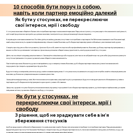
10 способів бути поруч із собою,
навіть коли партнер емоційно далекий
Як бути у стосунках, не перекреслюючи
свої інтереси, мрії і свободу
У стосунках важливо зберігати баланс між потребами партнера та власними інтересами. Перш ніж вступати у стосунки, варто чітко визначити свої цінності,
цілі та мрії. Це допоможе зрозуміти, що для вас важливо, і не втратити це у процесі взаємодії з іншою людиною.
Комунікація є ключовим елементом. Постійно діліться своїми думками, почуттями та потребами з партнером. Не бійтеся висловлювати свої бажання і мрії,
навіть якщо вони можуть здаватися відмінними від спільних планів. Важливо, щоб обидва партнери відчували себе вільно у висловленні своїх думок.
Створіть простір для особистого розвитку. Це може бути хобі, заняття спортом або професійний розвиток. Важливо, щоб ваш партнер підтримував вас у
ваших особистих досягненнях та інтересах. Це не лише допомагає зберегти вашу ідентичність, але й додає розмаїття у стосунки.
Діліть час на спільні та індивідуальні активності. Заплануйте спільні виходи або подорожі, але також не забувайте про час для себе. Це допоможе уникнути
почуття застрягання в стосунках і дозволить вам зберегти свою незалежність.
Пам'ятайте про межі. Визначте, що ви готові прийняти, а що є неприпустимим. Важливо, щоб обидва партнери поважали ці межі і не намагалися їх
порушувати. Це створить здоровий простір для обох.
Будьте готові до компромісів, але не на шкоду своїм основним принципам. У стосунках можуть виникати ситуації, коли потрібно знайти спільне рішення, але
важливо, щоб вони не суперечили вашим основним цінностям.
Залишайтеся відкритими до змін. Життя може вносити корективи у ваші мрії та цілі, і це нормально. Будьте готові адаптуватися і обговорювати ці зміни з
партнером, щоб обидва могли підтримувати один одного у нових обставинах.
Зрештою, здорові стосунки базуються на взаємоповазі, підтримці та розумінні. Коли обидва партнери відчувають, що їхні інтереси і мрії важливі, це сприяє
зміцненню зв'язку і дозволяє зберігати свободу у стосунках.
Як бути у стосунках, не
перекреслюючи свої інтереси, мрії і
свободу
3 рішення, щоб не зраджувати себе в ім’я
збереження стосунків
Щоб не зраджувати себе в ім’я збереження стосунків, важливо знайти баланс між власними потребами та потребами партнера. Першим рішенням є
відкритий діалог про почуття і бажання. Необхідно створити простір, де обидва партнери можуть чесно висловлювати свої думки, не боячись осуду. Це
дозволяє уникнути накопичення незадоволеності і сприяє зміцненню емоційної зв’язку.