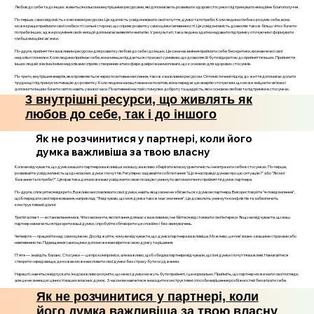
Любов до себе та до інших живиться кількома внутрішніми ресурсами, які допомагають розвивати здорові стосунки і підтримувати емоційне благополуччя.
По-перше, самосвідомість є ключовим ресурсом. Це здатність усвідомлювати свої почуття, думки та потреби. Коли людина глибоко розуміє себе, вона
може краще приймати свої слабкості і сильні сторони, що сприяє розвитку самооцінки і впевненості. Ця усвідомленість дозволяє також більш чітко бачити
потреби інших, адже розуміння своїх емоцій допомагає виявляти емпатію. У результаті, така людина здатна надавати підтримку оточуючим і формувати
глибші емоційні зв'язки.
По-друге, прийняття є важливим ресурсом для розвитку любові до себе і до інших. Це означає вміння приймати себе без критики, визнаючи всі свої
недоліки і помилки. Коли людина приймає себе, вона менше піддається страхам і сумнівам, що дозволяє їй бути відкритою до прийняття інших. Прийняття
інших людей зі всіма їхніми недоліками сприяє створенню атмосфери довіри і взаємоповаги, що є основою для здорових стосунків.
По-третє, внутрішня енергія, яка проявляється через позитивне мислення, також є важливим ресурсом. Оптимістичний підхід до життя допомагає долати
труднощі і підтримує мотивацію до розвитку. Коли людина налаштована на позитив, вона передає цю енергію оточуючим, що може зміцнити зв’язки і
допомогти іншим бачити світло навіть у важкі часи. Позитивний настрій стимулює доброту та щедрість, які є основою любові та підтримки в стосунках.
3 внутрішні ресурси, що живлять як
любов до себе, так і до іншого
Як не розчинитися у партнері, коли його
думка важливіша за твою власну
Коли ви відчуваєте, що думка вашого партнера важливіша за вашу, важливо зберігати власну ідентичність і не втрачати себе в стосунках. По-перше,
розвивайте усвідомленість щодо власних думок і почуттів. Регулярно задавайте собі питання: "Що я насправді думаю про цю ситуацію?" або "Які мої
бажання та потреби?". Ця практика допоможе вам усвідомити свою позицію і уникнути автоматичного прийняття думок партнера.
По-друге, спілкуйтеся відкрито. Важливо висловлювати свої думки, навіть якщо вони не збігаються з думкою партнера. Використовуйте "я-повідомлення",
щоб передати свої переживання, наприклад: "Я відчуваю, що моя думка також має значення". Це дозволить уникнути конфліктів та забезпечить
конструктивний діалог.
Третій аспект — встановлення меж. Чітко визначте, які питання для вас є важливими, і не бійтеся відстоювати свої інтереси. Якщо ви відчуваєте, що ваш
партнер намагається підкорити ваші думки, спробуйте обговорити це спокійно і без звинувачень.
Четверте — працюйте над самооцінкою. Досліджуйте, чому ви відчуваєте, що думка партнера важливіша. Можливо, це пов'язано з вашими страхами або
невпевненістю. Підвищення самооцінки допоможе вам вірити в свою думку та рішення.
П'яте — знайдіть баланс. Стосунки — це про компроміси, але важливо, щоб обидва партнери відчували, що їхні думки і почуття важливі. Намагайтеся
створити середовище, де кожен може висловити свої думки без страху бути осудженим.
Нарешті, навчіться відпускати. Іноді важливо розуміти, що не всі думки можуть бути прийняті, і це нормально. Прийміть, що партнер може мати свої погляди,
але це не зменшує цінності ваших власних думок. З часом ви навчитеся знаходити конструктивні способи вирішення розбіжностей без втрати себе.
Як не розчинитися у партнері, коли
його думка важливіша за твою власну