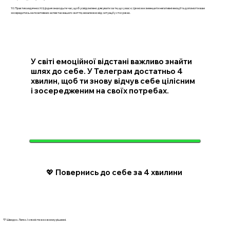
10. Практика вдячності: Щодня знаходьте час, щоб усвідомлено дякувати за те, що у вас є. Це може зменшити негативні емоції та допомогти вам
зосередитись на позитивних аспектах вашого життя, незалежно від ситуації у стосунках.
У світі емоційної відстані важливо знайти
шлях до себе. У Телеграм достатньо 4
хвилин, щоб ти знову відчув себе цілісним
і зосередженим на своїх потребах.
💖 Повернись до себе за 4 хвилини
💛 Швидко. Легко. І з ясністю в кожному рішенні.