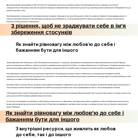
Другим рішенням є визначення особистих меж. Встановлення чітких меж допомагає уникнути компромісів, які можуть призвести до втрати
самоідентичності. Важливо знати, які ситуації або поведінка є неприйнятними, і навчитися їх доносити до партнера. Це може включати обговорення того, що
для вас важливо, і чому.
Третім рішенням є саморозвиток і підтримка власних інтересів. Залишаючи час для хобі, друзів і особистих цілей, ви зберігаєте свою індивідуальність і
уникаєте емоційної залежності від партнера. Це зміцнює вашу впевненість у собі і дозволяє вам бути більш щасливими в стосунках, оскільки ви не
втрачаєте себе в процесі їх збереження.
3 рішення, щоб не зраджувати себе в ім’я
збереження стосунків
Як знайти рівновагу між любов’ю до себе і
бажанням бути для іншого
Знайти рівновагу між любов’ю до себе і бажанням бути для іншого – це процес, який вимагає саморефлексії і усвідомлення власних потреб. Першим
кроком є визнання, що любов до себе не є егоїзмом, а навпаки, вона дозволяє бути більш чутливим і відкритим до потреб інших. Створення здорових меж є
критично важливим: навчитися говорити "ні" у ситуаціях, коли ваші особисті потреби і цінності ігноруються, може запобігти емоційній виснаженості.
Регулярна практична рефлексія може допомогти зрозуміти, коли ви віддаєте занадто багато себе іншим, а коли ваша власна енергія і потреби
залишаються на задньому плані. Щоденник почуттів може стати корисним інструментом для запису моментів, коли ви відчуваєте, що ваша любов до себе
зменшується через зобов’язання перед іншими.
Важливо знайти час для себе, що дозволить вам зарядитися енергією та відновити сили. Це може бути у формі хобі, фізичних вправ, медитації або просто
тихого вечора з книгою. Визначте свої пріоритети і навчіться знаходити баланс між часом, проведеним на самоті, і часом, проведеним з іншими.
Обговорення своїх потреб з близькими також може допомогти налагодити комунікацію. Відкритий діалог про те, що ви очікуєте від стосунків, і що ви готові
дати, може запобігти непорозумінням і зміцнити зв'язок.
Остаточно, не забувайте, що любов до себе й увага до інших можуть співіснувати. Чим більше ви любите і приймаєте себе, тим більше ви зможете дати
іншим, не втрачаючи при цьому власної ідентичності. Важливо не порівнювати свої відносини з іншими, а зосередитися на тому, що працює саме для вас і
ваших близьких.
Як знайти рівновагу між любов’ю до себе і
бажанням бути для іншого
3 внутрішні ресурси, що живлять як любов
до себе, так і до іншого