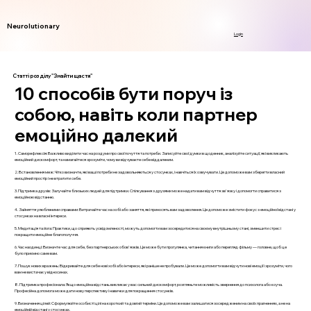
Neurolutionary
Login
Статті розділу "Знайти щастя"
10 способів бути поруч із
собою, навіть коли партнер
емоційно далекий
1. Саморефлексія: Важливо виділити час на роздуми про свої почуття та потреби. Записуйте свої думки в щоденник, аналізуйте ситуації, які викликають
емоційний дискомфорт, та намагайтеся зрозуміти, чому ви відчуваєте себе віддаленим.
2. Встановлення меж: Чітко визначте, які ваші потреби не задовольняються у стосунках, і навчіться їх озвучувати. Це допоможе вам зберегти власний
емоційний простір і не втратити себе.
3. Підтримка друзів: Залучайте близьких людей для підтримки. Спілкування з друзями може надати вам відчуття зв'язку і допомогти справитися з
емоційною відстанню.
4. Зайняття улюбленими справами: Витрачайте час на хобі або заняття, які приносять вам задоволення. Це допоможе змістити фокус з емоційної відстані у
стосунках на власні інтереси.
5. Медитація та йога: Практики, що сприяють усвідомленості, можуть допомогти вам зосередитися на своєму внутрішньому стані, зменшити стрес і
покращити емоційне благополуччя.
6. Час наодинці: Визначте час для себе, без партнерських обов'язків. Це може бути прогулянка, читання книги або перегляд фільму — головне, щоб це
було приємно саме вам.
7. Пошук нових вражень: Відкривайте для себе нові хобі або інтереси, які раніше не пробували. Це може допомогти вам відчути нові емоції і зрозуміти, чого
вам не вистачає у відносинах.
8. Підтримка професіонала: Якщо емоційна відстань викликає у вас сильний дискомфорт, розгляньте можливість звернення до психолога або коуча.
Професійна допомога може дати нову перспективу і навички для покращення стосунків.
9. Визначення цілей: Сформулюйте особисті цілі на короткий та довгий терміни. Це допоможе вам залишатися зосередженим на своїх прагненнях, а не на
емоційній відстані у стосунках.