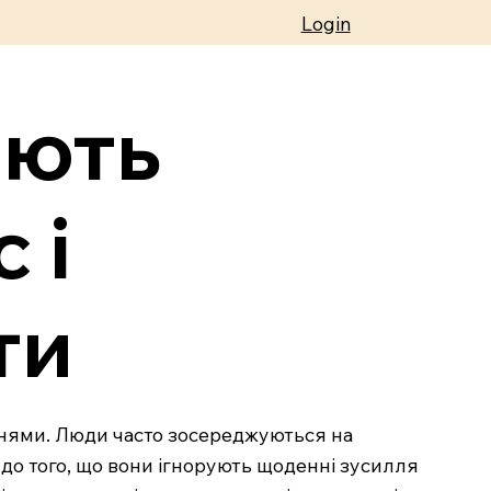
Login
ають
 і
ти
ннями. Люди часто зосереджуються на
 до того, що вони ігнорують щоденні зусилля