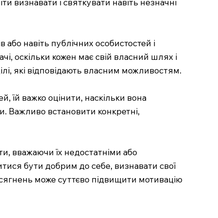
ти визнавати і святкувати навіть незначні
 або навіть публічних особистостей і
чі, оскільки кожен має свій власний шлях і
цілі, які відповідають власним можливостям.
ей, їй важко оцінити, наскільки вона
ки. Важливо встановити конкретні,
и, вважаючи їх недостатніми або
тися бути добрим до себе, визнавати свої
досягнень може суттєво підвищити мотивацію