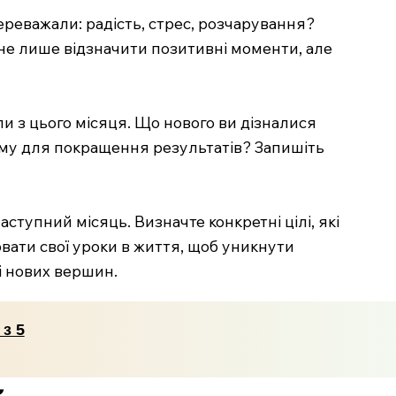
 переважали: радість, стрес, розчарування?
 не лише відзначити позитивні моменти, але
и з цього місяця. Що нового ви дізналися
ньому для покращення результатів? Запишіть
ступний місяць. Визначте конкретні цілі, які
лювати свої уроки в життя, щоб уникнути
 нових вершин.
з 5