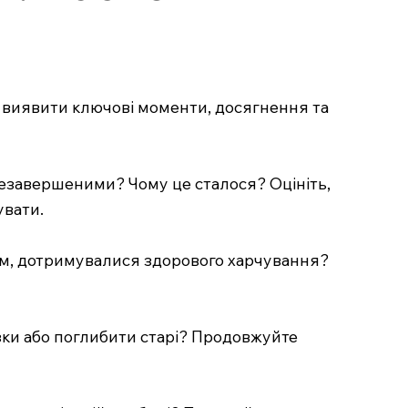
е виявити ключові моменти, досягнення та
я незавершеними? Чому це сталося? Оцініть,
увати.
том, дотримувалися здорового харчування?
язки або поглибити старі? Продовжуйте