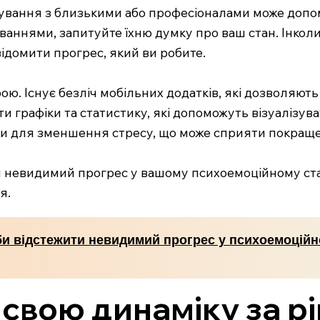
ування з близькими або професіоналами може допом
иваннями, запитуйте їхню думку про ваш стан. Інко
свідомити прогрес, який ви робите.
ою. Існує безліч мобільних додатків, які дозволяють 
 графіки та статистику, які допоможуть візуалізува
ки для зменшення стресу, що може сприяти покращ
невидимий прогрес у вашому психоемоційному стані 
я.
би відстежити невидимий прогрес у психоемоцій
 свою динаміку за р