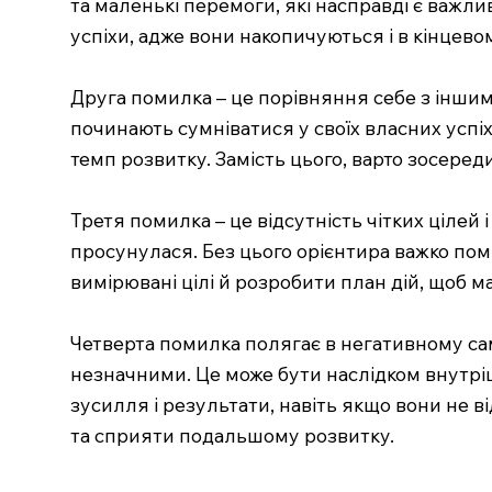
та маленькі перемоги, які насправді є важли
успіхи, адже вони накопичуються і в кінцево
Друга помилка – це порівняння себе з іншими
починають сумніватися у своїх власних успіх
темп розвитку. Замість цього, варто зосеред
Третя помилка – це відсутність чітких цілей 
просунулася. Без цього орієнтира важко помі
вимірювані цілі й розробити план дій, щоб м
Четверта помилка полягає в негативному сам
незначними. Це може бути наслідком внутріш
зусилля і результати, навіть якщо вони не 
та сприяти подальшому розвитку.