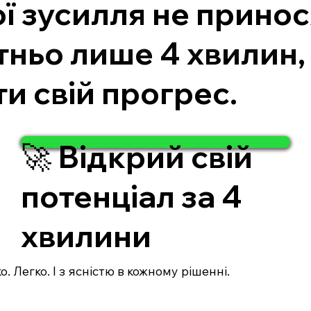
ї зусилля не принос
тньо лише 4 хвилин,
и свій прогрес.
🚀 Відкрий свій
потенціал за 4
хвилини
. Легко. І з ясністю в кожному рішенні.