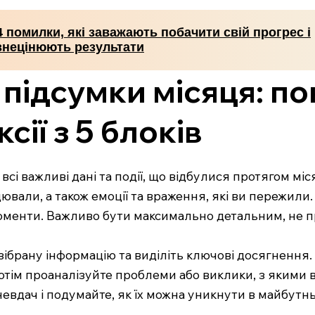
4 помилки, які заважають побачити свій прогрес і
знецінюють результати
 підсумки місяця: п
ії з 5 блоків
ти всі важливі дані та події, що відбулися протягом 
цювали, а також емоції та враження, які ви пережил
моменти. Важливо бути максимально детальним, не п
зібрану інформацію та виділіть ключові досягнення. 
Потім проаналізуйте проблеми або виклики, з якими 
евдач і подумайте, як їх можна уникнути в майбутн