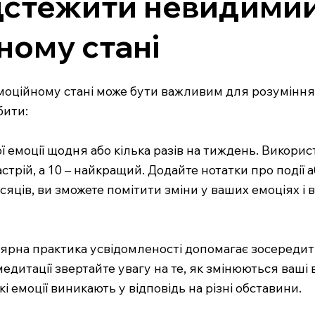
ідстежити невидимий
ному стані
оційному стані може бути важливим для розуміння 
бити:
ї емоції щодня або кілька разів на тиждень. Викори
астрій, а 10 – найкращий. Додайте нотатки про події а
сяців, ви зможете помітити зміни у ваших емоціях і
гулярна практика усвідомленості допомагає зосереди
медитації звертайте увагу на те, як змінюються ваші в
які емоції виникають у відповідь на різні обставини.