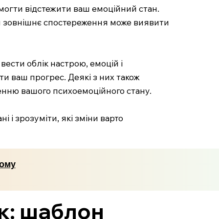
огти відстежити ваш емоційний стан.
ли зовнішнє спостереження може виявити
вести облік настрою, емоцій і
ти ваш прогрес. Деякі з них також
енню вашого психоемоційного стану.
і зрозуміти, які зміни варто
ному
ік: шаблон