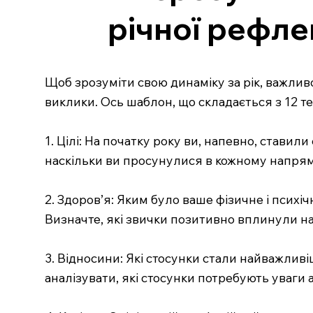
річної рефлек
Щоб зрозуміти свою динаміку за рік, важли
виклики. Ось шаблон, що складається з 12 те
1. Цілі: На початку року ви, напевно, ставил
наскільки ви просунулися в кожному напрямку
2. Здоров’я: Яким було ваше фізичне і псих
Визначте, які звички позитивно вплинули на 
3. Відносини: Які стосунки стали найважлив
аналізувати, які стосунки потребують уваги а