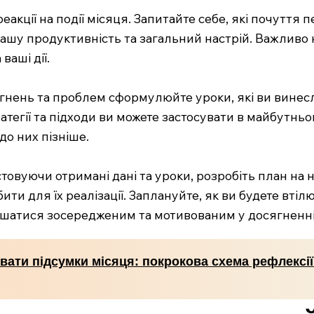
 реакції на події місяця. Запитайте себе, які почуття
 вашу продуктивність та загальний настрій. Важливо
ваші дії.
сягнень та проблем сформулюйте уроки, які ви винесл
стратегії та підходи ви можете застосувати в майбут
до них пізніше.
овуючи отримані дані та уроки, розробіть план на на
обити для їх реалізації. Заплануйте, як ви будете вті
шатися зосередженим та мотивованим у досягненні
вати підсумки місяця: покрокова схема рефлексії 