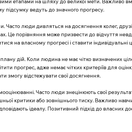
вими етапами на шляху до великої мети. Важливо вмі
му підсумку ведуть до значного прогресу.
. Часто люди дивляться на досягнення колег, друзів
ах. Це порівняння може призвести до відчуття невда
итися на власному прогресі і ставити індивідуальні 
і плану дій. Коли людина не має чітко визначених ціл
тити прогрес, адже немає чітких критеріїв для оцін
ати змогу відстежувати свої досягнення.
ооцінюванні. Часто люди знецінюють свої результат
ньої критики або зовнішнього тиску. Важливо навчи
відповідають ідеалу. Позитивний підхід до власних 