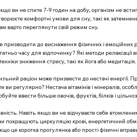
кщо ви не спите 7-9 годин на добу, організм не всти
 створюєте комфортні умови для сну, такі як затемн
вам варто переглянути свій режим сну.
 призводити до виснаження фізичних і емоційних рес
татньо часу для відпочинку? Які методи релаксації 
ехніки зниження стресу, такі як йога або медитація.
льний раціон може призвести до нестачі енергії. Пр
 ви регулярно? Нестача вітамінів і мінералів, особлив
уйте ввести більше овочів, фруктів, білків і цільно
вність. Навіть якщо ви не відчуваєте себе втомлен
ави покращують циркуляцію крові, енергетичний обм
якщо це коротка прогулянка або прості фізичні вправ