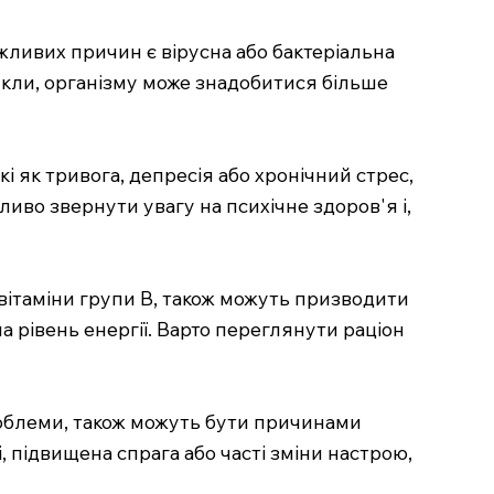
жливих причин є вірусна або бактеріальна
никли, організму може знадобитися більше
 як тривога, депресія або хронічний стрес,
ливо звернути увагу на психічне здоров'я і,
о вітаміни групи B, також можуть призводити
 рівень енергії. Варто переглянути раціон
роблеми, також можуть бути причинами
, підвищена спрага або часті зміни настрою,