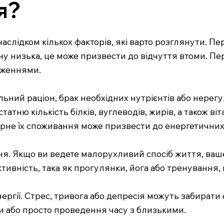
я?
аслідком кількох факторів, які варто розглянути. Пе
ну низька, це може призвести до відчуття втоми. Пере
дженнями.
ьний раціон, брак необхідних нутрієнтів або нере
татню кількість білків, вуглеводів, жирів, а також віт
рне їх споживання може призвести до енергетичних 
ня. Якщо ви ведете малорухливий спосіб життя, ваш
ивність, така як прогулянки, йога або тренування, 
нергії. Стрес, тривога або депресія можуть забират
ави або просто проведення часу з близькими.