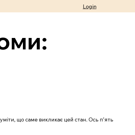
Login
оми:
уміти, що саме викликає цей стан. Ось п’ять