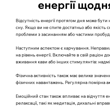
енергії щодн
Відсутність енергії протягом дня може бути н
сну. Якщо ви не спите достатньо або якість с
проблеми з засинанням або частими пробу
Наступним аспектом є харчування. Неправил
на рівень енергії. Включайте в свій раціон дос
вживання кави або інших стимулянтів: надмі
Фізична активність також має велике значен
фізичних навантажень. Регулярна помірна акт
Емоційний стан також впливає на відчуття е
релаксації, такі як медитація, дихальні впр