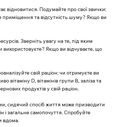
гає відновитися. Подумайте про свої звички:
ене приміщення та відсутність шуму? Якщо ви
урсів. Зверніть увагу на те, під яким
ви використовуєте? Якщо ви відчуваєте, що
оаналізуйте свій раціон: чи отримуєте ви
о вітаміну D, вітамінів групи B, заліза та
зернових продуктів у свій раціон.
ими, сидячий спосіб життя може призводити
ін і загальне самопочуття. Спробуйте
и вдома.