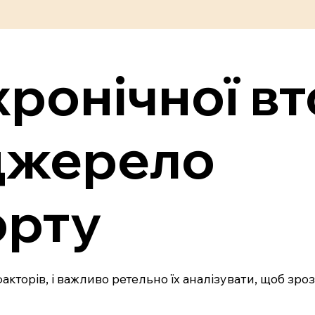
хронічної вт
 джерело
орту
акторів, і важливо ретельно їх аналізувати, щоб зроз