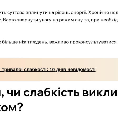
жуть суттєво вплинути на рівень енергії. Хронічне 
у. Варто звернути увагу на режим сну та, при необх
ає більше ніж тиждень, важливо проконсультуватися
тривалої слабкості: 10 днів невідомості
, чи слабкість викл
ком?