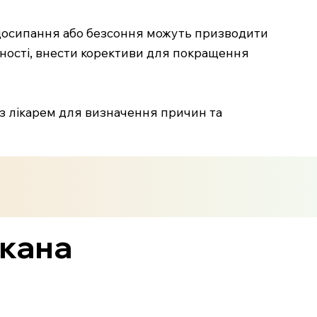
недосипання або безсоння можуть призводити
ідності, внести корективи для покращення
 з лікарем для визначення причин та
икана