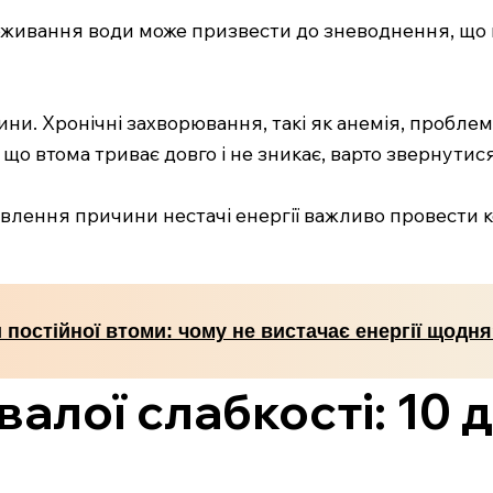
оживання води може призвести до зневоднення, що в
ини. Хронічні захворювання, такі як анемія, пробле
що втома триває довго і не зникає, варто звернутис
иявлення причини нестачі енергії важливо провести 
постійної втоми: чому не вистачає енергії щодн
алої слабкості: 10 д