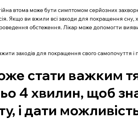
тійна втома може бути симптомом серйозних захворюв
я. Якщо ви вжили всі заходи для покращення сну, х
проведення обстеження. Лікар може допомогти вияв
жити заходів для покращення свого самопочуття і п
оже стати важким тя
ьо 4 хвилин, щоб з
у, і дати можливіст