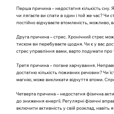
Перша причина – недостатня кількість сну. Я
чи лягаєте ви спати в один і той же час? Чи
постійно відчуваєте втомленість, можливо, 
Друга причина – стрес. Хронічний стрес може
тиском ви перебуваєте щодня. Чи є у вас дос
стрес управління вами, варто подумати про т
Третя причина – погане харчування. Неправи
достатню кількість поживних речовин? Чи їсте
магнію, може викликати відчуття втоми. Спроб
Четверта причина – недостатня фізична акти
до зниження енергії. Регулярні фізичні впр
включити активність у свій розклад, навіть 