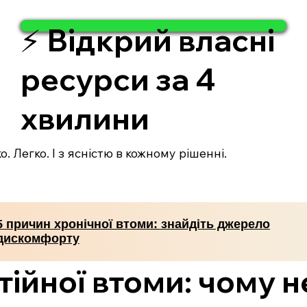
⚡ Відкрий власні
ресурси за 4
хвилини
. Легко. І з ясністю в кожному рішенні.
5 причин хронічної втоми: знайдіть джерело
дискомфорту
ійної втоми: чому н