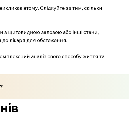
икликає втому. Слідкуйте за тим, скільки
ми з щитовидною залозою або інші стани,
я до лікаря для обстеження.
комплексний аналіз свого способу життя та
я?
нів