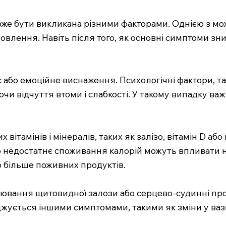
 може бути викликана різними факторами. Однією з мо
новлення. Навіть після того, як основні симптоми з
о емоційне виснаження. Психологічні фактори, такі
и відчуття втоми і слабкості. У такому випадку важ
ітамінів і мінералів, таких як залізо, вітамін D аб
бо недостатнє споживання калорій можуть впливати на
о більше поживних продуктів.
ворювання щитовидної залози або серцево-судинні п
джується іншими симптомами, такими як зміни у вазі