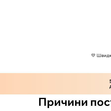
💛 Швидко
Причини пост