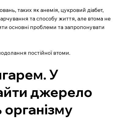
ань, таких як анемія, цукровий діабет,
арчування та способу життя, але втома не
ити основні проблеми та запропонувати
одолання постійної втоми.
гарем. У
найти джерело
ь організму