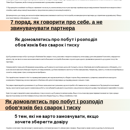
"Мені було б приємно, якби ти іноді допомагав мені з домашніми справами".
7. Підтримуйте спокійний тон. Ваше ставлення і тон можуть значно вплинути на те, як партнер сприймає ваше повідомлення. Намагайтеся говорити м’яко і
спокійно, навіть якщо емоції зашкалюють. Це допоможе уникнути ескалації конфлікту.
Дотримуючись цих порад, ви зможете ефективніше висловлювати свої почуття і потреби, не звинувачуючи партнера, що сприятиме здоровішому і більш
конструктивному спілкуванню у стосунках.
7 порад, як говорити про себе, а не
звинувачувати партнера
Як домовлятись про побут і розподіл
обов’язків без сварок і тиску
Щоб домовитися про побут і розподіл обов’язків без сварок і тиску, важливо створити комфортну атмосферу для спілкування. Розпочніть з відкритого
діалогу, під час якого кожен зможе висловити свої побажання та потреби. Важливо слухати один одного, проявляючи уважність до думок і почуттів
партнера.
Сформулюйте теми для обговорення заздалегідь, щоб уникнути хаотичних дискусій. Складіть список обов’язків, які потрібно виконати, і обговоріть, хто і
коли зможе їх виконати. Використовуйте «я-повідомлення», щоб висловлювати свої почуття без звинувачень. Наприклад, замість «ти ніколи не прибираєш»
скажіть «я відчуваю стрес, коли вдома не прибрано».
Постарайтеся встановити чіткі та справедливі правила, які задовольнятимуть обидві сторони. Якщо виникають суперечки, намагайтеся знаходити
компроміси. Наприклад, можна чергувати обов’язки або ділити їх відповідно до індивідуальних сильних сторін.
Регулярно переглядайте домовленості, щоб вони залишалися актуальними, адже потреби і обставини можуть змінюватися. Підтримуйте позитивний
підхід, заохочуючи один одного за виконану роботу, і не забувайте дякувати за допомогу. Це допоможе зміцнити довіру і підтримувати гармонійні стосунки.
Крім того, варто приділяти увагу емоційному стану кожного, щоб уникнути непорозумінь. Якщо хтось із вас відчуває перевантаження чи стрес, краще
відкласти розмову на потім і повернутися до неї, коли обидва будуть у більш спокійному стані.
Як домовлятись про побут і розподіл
обов’язків без сварок і тиску
5 тем, які не варто замовчувати, якщо
хочете зберегти довіру
Однією з ключових тем, які не варто замовчувати, є питання прозорості у фінансових справах. Люди мають право знати, куди йдуть їхні гроші, як