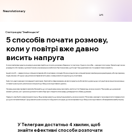
Neurolutionary
Login
Статті розділу "Знайти щастя"
5 способів почати розмову,
коли у повітрі вже давно
висить напруга
Коли в повітрі відчувається напруга, важливо підійти до початку розмови обережно та тактично. Один із способів — використати гумор. Легкий жарт може
розрядити обстановку і допомогти всім учасникам розслабитися. Проте важливо, щоб жарт був доречним і не стосувався теми конфлікту.
Інший спосіб — звернутися до спільних інтересів або позитивних спогадів. Можна згадати про успішний проект, який ви разом реалізували, або про приємну
подію, яка вас об'єднує. Це допоможе переключити увагу з напруженої ситуації на щось позитивне.
Крім того, варто використати відкриті запитання. Запитайте співрозмовника, як він почувається або які його думки щодо ситуації. Це не лише покаже вашу
готовність вислухати, але й може спонукати до більш конструктивного діалогу.
Не менш важливо проявити емпатію. Визнайте, що ситуація напружена, і висловіть свої почуття. Наприклад, можна сказати: "Я розумію, що це важкий
момент для нас усіх". Це може допомогти зняти бар'єри і створити атмосферу для відкритого обміну думками.
Нарешті, спробуйте запропонувати паузу. Якщо ви відчуваєте, що емоції зашкалюють, можна сказати: "Можливо, нам варто трохи відпочити і повернутися
до цього питання пізніше". Це дозволить всім охолонути і обдумати ситуацію, що може призвести до більш конструктивного обговорення в майбутньому.
У Телеграм достатньо 4 хвилин, щоб
знайти ефективні способи розпочати