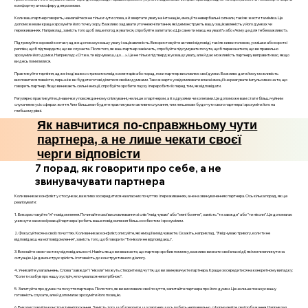
комфортну атмосферу для розмови.
Коли ваш партнер говорить, намагайтеся не тільки чути слова, а й звертати увагу на інтонацію, емоції та невербальні сигнали, такі як жести та міміка. Це
допоможе вам краще зрозуміти його точку зору. Важливо задавати уточнюючі питання, які демонструють вашу зацікавленість у його думках чи
переживаннях. Наприклад, замість того щоб лише погоджуватися, спробуйте запитати: «Що саме ти маєш на увазі?» або «Чому це для тебе важливо?».
Підтримуйте зоровий контакт, адже це показує вашу увагу і зацікавленість. Використовуйте активні відповіді, такі як кивки головою, усмішки або короткі
репліки, щоб підтвердити, що ви слухаєте. Після того, як ваш партнер закінчить, спробуйте підсумувати почуте, щоб переконатися, що ви правильно
зрозуміли його думки. Наприклад: «Отже, ти відчуваєш, що…». Це не тільки підтверджує вашу увагу, але й дає можливість партнеру виправити вас, якщо
ви десь помилилися.
Практикуйте терпіння, адже іноді важко стриматися від коментарів або порад, поки партнер висловлює свої думки. Важливо дати йому можливість
висловитися повністю, перш ніж ви будете готові ділитися своїми думками. Також варто усвідомлювати власні емоції і не реагувати імпульсивно на те, що
говорить партнер. Якщо виникають сильні емоції, спробуйте зробити паузу і переробити їх перед тим, як відповідати.
Регулярно практикуйте ці навички у повсякденному спілкуванні, не лише з партнером, а й з друзями чи колегами. Це допоможе вам стати більш чуйним
слухачем в усіх сферах життя. Чим більше ви будете практикувати активне слухання, тим легше вам буде чути свого партнера і зрозуміти його на
глибшому рівні.
Як навчитися по-справжньому чути
партнера, а не лише чекати своєї
черги відповісти
7 порад, як говорити про себе, а не
звинувачувати партнера
Коли виникає конфлікт у стосунках, важливо зосередитися на власних почуттях і переживаннях, а не на звинуваченнях партнера. Ось кілька порад, як це
реалізувати:
1. Використовуйте "я"-повідомлення. Починайте свої висловлювання зі слів "я відчуваю" або "мені боляче", замість "ти завжди" або "ти ніколи". Це допомагає
уникнути захисної реакції партнера і робить ваше повідомлення більш особистим і зрозумілим.
2. Фокусуйтеся на своїх почуттях. Коли виникає конфлікт, описуйте, які емоції ви відчуваєте. Скажіть, наприклад, "Я відчуваю тривогу, коли ти не
відповідаєш на мої повідомлення", замість того, щоб говорити "Ти ніколи не відповідаєш".
3. Визнайте свою частину відповідальності. Навіть якщо ви вважаєте, що партнер зробив помилку, важливо визнати свої власні дії, які могли вплинути на
ситуацію. Це демонструє зрілість і готовність до конструктивного діалогу.
4. Уникайте узагальнень. Слова "завжди" і "ніколи" можуть створити відчуття, що ви звинувачуєте партнера. Краще зосередитися на конкретному випадку:
"Коли ти забув про нашу зустріч, я почувалася непотрібною".
5. Запитуйте про думки та почуття партнера. Після того, як ви висловили свої почуття, запитайте партнера про його думки. Це не лише показує вашу
готовність слухати, але й допомагає зрозуміти його позицію.
6. Використовуйте конструктивні прохання. Замість того, щоб говорити, що партнер щось робить неправильно, сформулюйте свої побажання. Наприклад,