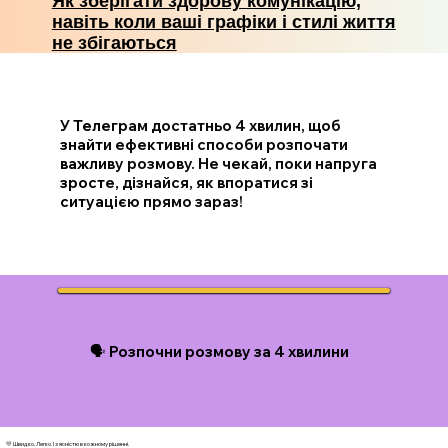
Як зберігати здорову комунікацію,
навіть коли ваші графіки і стилі життя
не збігаються
У Телеграм достатньо 4 хвилин, щоб
знайти ефективні способи розпочати
важливу розмову. Не чекай, поки напруга
зросте, дізнайся, як впоратися зі
ситуацією прямо зараз!
🗣️ Розпочни розмову за 4 хвилини
💛 Швидко. Легко. І з ясністю в кожному рішенні.