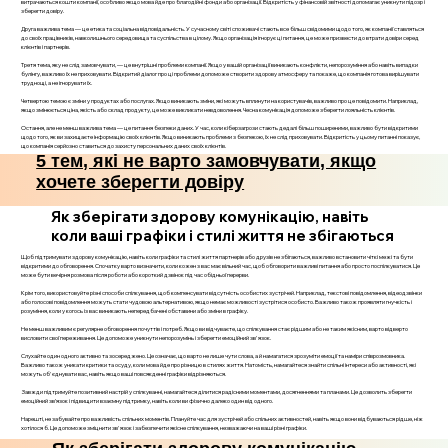
витрачаються кошти компанії, особливо якщо мова йде про благодійні фонди або організації. Відкритість у фінансовій звітності допомагає уникнути підозр і
зберегти довіру.
Друга важлива тема — це етика та соціальна відповідальність. У сучасному світі споживачі стають все більш свідомими щодо того, як компанії ставляться
до своїх працівників, навколишнього середовища та суспільства в цілому. Якщо організація ігнорує ці питання, це може призвести до втрати довіри серед
клієнтів і партнерів.
Третя тема, яку не слід замовчувати, — це внутрішні проблеми компанії. Якщо у вашій організації виникають конфлікти, непорозуміння або навіть випадки
булінгу, важливо їх не приховувати. Відкритий діалог про ці проблеми допоможе створити здорову атмосферу та покаже, що компанія готова вирішувати
труднощі, а не ігнорувати їх.
Четвертою темою є зміни у продуктах або послугах. Якщо виникають зміни, які можуть вплинути на користувачів, важливо про це повідомити. Наприклад,
якщо змінюється ціна, якість або склад продукту, це може викликати невдоволення. Чесна комунікація допоможе зберегти лояльність клієнтів.
Остання, але не менш важлива тема — це питання безпеки даних. У час, коли кіберзагрози стають дедалі більш поширеними, важливо бути відкритими
щодо того, як ви захищаєте інформацію своїх клієнтів. Якщо виникають проблеми з безпекою, їх не слід приховувати. Відкритість у цьому питанні показує,
що компанія серйозно ставиться до захисту персональних даних своїх клієнтів.
5 тем, які не варто замовчувати, якщо
хочете зберегти довіру
Як зберігати здорову комунікацію, навіть
коли ваші графіки і стилі життя не збігаються
Щоб підтримувати здорову комунікацію, навіть коли графіки та стилі життя партнерів або друзів не збігаються, важливо встановити чіткі межі та бути
відкритими до обговорення. Спочатку варто визначити, коли кожен з вас має вільний час, щоб обговорити важливі питання або просто поспілкуватися. Це
може бути вечірня розмова після роботи або короткий дзвінок під час обідньої перерви.
Крім того, використовуйте різні способи спілкування, щоб компенсувати відсутність особистих зустрічей. Наприклад, текстові повідомлення, відеодзвінки
або голосові повідомлення можуть стати чудовою альтернативою, якщо немає можливості зустрітися особисто. Важливо також проявляти гнучкість і
розуміння, коли у когось із вас виникають непередбачені обставини або зміни в графіку.
Не менш важливим є регулярне обговорення почуттів і потреб. Якщо ви відчуваєте, що спілкування стає рідшим або не таким якісним, варто відверто
висловити свої переживання. Це допоможе уникнути непорозумінь і зберегти емоційний зв'язок.
Слухайте один одного активно та зосереджено. Це означає, що варто не лише чути слова, а й намагатися зрозуміти емоції та наміри співрозмовника.
Важливо також уникати критики та осуду, коли мова йде про різницю в стилях життя. Натомість, намагайтеся знайти спільні інтереси або активності, які
можуть об'єднувати вас, навіть якщо ваші повсякденні графіки відрізняються.
Завжди підтримуйте позитивний настрій у спілкуванні, намагайтеся ділитися радісними моментами, досягненнями та планами. Це дозволить зберегти
емоційний зв’язок і підвищити взаємну підтримку, навіть коли ви фізично далеко один від одного.
Нарешті, не забувайте про важливість спільних моментів. Плануйте час для зустрічей або спільних активностей, навіть якщо вони відбуваються рідше, ніж
хотілося б. Це допоможе зміцнити зв'язок і забезпечити якісне спілкування, незважаючи на ваші різні графіки.