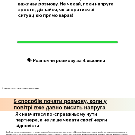
важливу розмову. Не чекай, поки напруга
зросте, дізнайся, як впоратися зі
ситуацією прямо зараз!
🗣️ Розпочни розмову за 4 хвилини
💛 Швидко. Легко. І з ясністю в кожному рішенні.
5 способів почати розмову, коли у
повітрі вже давно висить напруга
Як навчитися по-справжньому чути
партнера, а не лише чекати своєї черги
відповісти
Щоб навчитися по-справжньому чути партнера, потрібно розвивати активне слухання. Це передбачає повну концентрацію на словах співрозмовника, а не
просто механічне очікування своєї черги для відповіді. Першим кроком є усунення відволікаючих факторів: відкладіть телефон, вимкніть телевізор і створіть