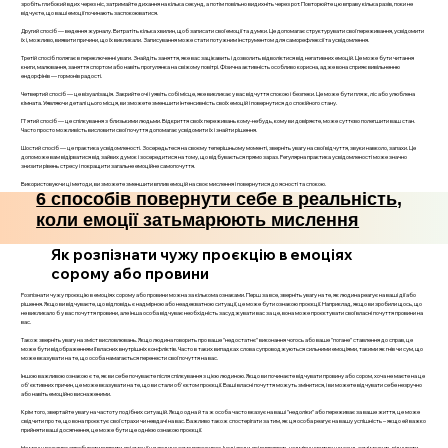
зробіть глибокий вдих через ніс, затримайте дихання на кілька секунд, а потім повільно видихніть через рот. Повторюйте цю вправу кілька разів, поки не
відчуєте, що ваші емоції починають заспокоюватися.
Другий спосіб — ведення журналу. Витратіть кілька хвилин, щоб записати свої емоції та думки. Це допомагає структурувати свої переживання, усвідомити
їх і, можливо, виявити причини, що їх викликали. Записування може стати потужним інструментом для саморефлексії та усвідомлення.
Третій спосіб полягає в переключенні уваги. Знайдіть заняття, яке вас зацікавить і дозволить відволіктися від негативних емоцій. Це може бути читання
книги, малювання, заняття спортом або навіть прогулянка на свіжому повітрі. Фізична активність особливо корисна, адже вона сприяє вивільненню
ендорфінів — гормонів радості.
Четвертий спосіб — це візуалізація. Закрийте очі і уявіть собі місце, яке викликає у вас відчуття спокою і безпеки. Це може бути пляж, ліс або улюблена
кімната. Уявляючи деталі цього місця, ви зможете зменшити інтенсивність своїх емоцій і повернутися до спокійного стану.
П'ятий спосіб — це спілкування з близькими людьми. Відкриття своїх переживань кому-небудь, кому ви довіряєте, може суттєво полегшити ваш стан.
Часто просто можливість висловити свої почуття допомагає усвідомити їх і знайти рішення.
Шостий спосіб — це практика усвідомленості. Зосередьтеся на своєму теперішньому моменті, зверніть увагу на свої відчуття, звуки навколо, запахи. Це
допоможе вам відірватися від зайвих думок і зосередитися на тому, що відбувається прямо зараз. Регулярна практика усвідомленості може значно
знизити рівень стресу і покращити загальне емоційне самопочуття.
Використовуючи ці методи, ви зможете зменшити вплив емоцій на своє мислення і повернутися до ясності та спокою.
6 способів повернути себе в реальність,
коли емоції затьмарюють мислення
Як розпізнати чужу проєкцію в емоціях
сорому або провини
Розпізнати чужу проєкцію в емоціях сорому або провини можна за кількома ознаками. Перш за все, зверніть увагу на те, як людина реагує на ваші дії або
рішення. Якщо ви відчуваєте, що відповідь є надмірною або неадекватною ситуації, це може бути ознакою проєкції. Наприклад, якщо ви зробили щось, що
не викликало б у вас почуття провини, але інша особа відчуває необхідність засуджувати вас за це, вона може проєктувати свої власні почуття провини на
вас.
Також зверніть увагу на зміст висловлювань. Якщо людина говорить про ваше "недостатнє" виконання чогось або ваше "погане" ставлення до справ, це
може бути відображенням її власних внутрішніх конфліктів. Часто в таких випадках слова супроводжуються сильними емоціями, такими як гнів чи сум, що
може вказувати на те, що особа намагається перенести свої почуття на вас.
Іншою важливою ознакою є те, як ви себе почуваєте після спілкування з цією людиною. Якщо ви починаєте відчувати провину або сором, хоча не маєте на це
об'єктивних причин, це може вказувати на те, що ви стали об'єктом проєкції. Ваші власні почуття можуть змінитися, і ви можете відчувати себе незручно
або навіть емоційно виснаженими.
Крім того, звертайте увагу на частоту подібних ситуацій. Якщо одна й та ж особа часто вказує на ваші "недоліки" або переживає за ваше життя, це може
свідчити про те, що вона проєктує свої страхи чи невдачі на вас. Важливо також спостерігати за тим, як ця особа реагує на вашу успішність – якщо ей важко
прийняти ваші досягнення, це може бути ще однією ознакою проєкції.
Не менш важливо спробувати виявити, які емоції ця людина сама переживає. Іноді люди, які виявляють надмірну критику чи осуд, самі можуть відчувати