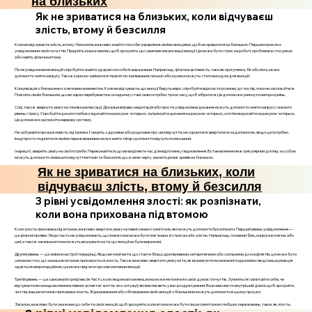
на близьких
Як не зриватися на близьких, коли відчуваєш
злість, втому й безсилля
Коли ви відчуваєте злість, втому і безсилля, важливо знайти способи управління своїми емоціями, щоб не зриватися на близьких. Першим кроком є
усвідомлення своїх почуттів. Приділіть кілька хвилин, щоб зрозуміти, що саме викликало ваші емоції. Це може бути стрес на роботі, проблеми в стосунках
або навіть фізична втома.
Після усвідомлення емоцій спробуйте знайти здорові способи їх вираження. Наприклад, фізична активність, така як прогулянка, біг або йога, може
допомогти зняти напругу. Також корисно займатися творчістю: малювання, письмо або музика можуть стати виходом для емоцій.
Комунікація з близькими є ключовим елементом. Коли ви відчуваєте, що емоції беруть верх, спробуйте відкласти розмову до тих пір, поки не заспокоїтеся.
Поясніть своїм близьким, що ви зараз перебуваєте в складному стані, і вам потрібно трохи часу, щоб зібратися. Це допоможе уникнути непорозумінь.
Слід також звернути увагу на техніки релаксації. Дихальні вправи, медитація або просте усвідомлене дихання можуть допомогти зняти напругу і знизити
рівень стресу. Спробуйте дихати глибоко: вдихайте на рахунок чотирьох, затримуйте дихання на рахунок чотирьох, а потім видихайте на рахунок чотирьох.
Це допоможе заспокоїти нервову систему.
Не забувайте про важливість підтримки. Говоріть з друзями або родичами про свої відчуття, не соромтеся звертатися за допомогою, якщо це потрібно.
Іноді просто поділитися своїми переживаннями може зняти тягар і допомогти відчути полегшення.
І нарешті, зверніть увагу на свої потреби. Переконайтеся, що ви виділяєте час для відпочинку і відновлення. Встановлення меж і регулярний догляд за собою
можуть допомогти зменшити відчуття втоми та безсилля, що, в свою чергу, знизить ризик зривів на близьких.
Як не зриватися на близьких, коли
відчуваєш злість, втому й безсилля
3 рівні усвідомлення злості: як розпізнати,
коли вона прихована під втомою
Коли злость прихована під втомою, важливо звертати увагу на певні ознаки і симптоми, які можуть допомогти її розпізнати. Перший рівень усвідомлення —
це фізичні прояви. Люди часто не усвідомлюють, що їхня втома може бути пов'язана зі стресом або злістю. Наприклад, головний біль, напруга в плечах або
шиї, а також загальна втома можуть вказувати на те, що емоції не були виражені.
Другий рівень — це зміни в настрої і поведінці. Якщо ви помічаєте, що стаєте більш дратівливими, нетерплячими або схильними до конфліктів, це може бути
сигналом того, що за вашою втомою приховується злость. Також важливо звертати увагу на те, як ви реагуєте на незначні подразники: якщо ваша реакція
здається непропорційною, це може свідчити про накопичення емоцій.
Третій рівень — це самоаналіз і рефлексія. Часто, коли людина втомлена, вона може не помічати своїх думок і почуттів. Зупиніться і запитайте себе, чи
відчуваєте ви незадоволення в певних аспектах життя, чи є ситуації, які викликають у вас роздратування. Важливо вести внутрішній діалог, щоб зрозуміти,
чи є під вашою втомою прихована злость. Журналювання або обговорення своїх емоцій з близькими можуть допомогти в цьому процесі.
Загалом, важливо бути уважним до себе та своїх емоцій, щоб зрозуміти, коли втома може бути лише симптомом глибших переживань, таких як злость.