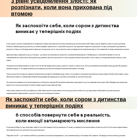
3 рівні усвідомлення злості: як
розпізнати, коли вона прихована під
втомою
Як заспокоїти себе, коли сором з дитинства
виникає у теперішніх подіях
Коли сором з дитинства виникає в теперішніх подіях, важливо вжити кілька кроків для заспокоєння себе. Перш за все, зверніть увагу на своє дихання.
Глибокі і повільні вдихи допоможуть знизити рівень тривожності. Спробуйте дихати так: вдихайте через ніс на рахунок чотири, затримайте дихання на
рахунок чотири, а потім видихайте через рот на рахунок шість. Це дозволить вам зосередитися на фізичних відчуттях і відволіктися від неприємних думок.
Далі, важливо усвідомити, що ці спогади – це лише частина вашого минулого, а не визначення вашого теперішнього. Спробуйте провести час на
саморефлексію, записуючи свої думки в щоденник. Це може допомогти структурувати емоції і зрозуміти, чому саме ці спогади викликають відгук у вас
зараз.
Згадайте позитивні моменти зі свого життя, які підтверджують вашу цінність і гідність. Це можуть бути досягнення, компліменти від друзів або родини,
моменти радості. Зосередження на позитивному допоможе зменшити вплив негативних спогадів.
Також може бути корисно зайнятися фізичною активністю. Виберіть вид спорту чи активності, яка вам подобається: прогулянка, біг, йога або навіть танці.
Фізична активність сприяє виробленню ендорфінів, які підвищують настрій і допомагають заспокоїти розум.
Не соромтеся звернутися за підтримкою до близьких людей або професіоналів, якщо відчуваєте, що не справляєтеся самостійно. Відверта розмова про
ваші почуття може допомогти зняти тягар і надати нову перспективу.
І наостанок, навчіться бути добрим до себе. Практикуйте самоспівчуття і не засуджуйте себе за те, що відчуваєте. Визнайте, що ваші емоції є
нормальними і природними, і це всього лише частина вашого шляху.
Як заспокоїти себе, коли сором з дитинства
виникає у теперішніх подіях
6 способів повернути себе в реальність,
коли емоції затьмарюють мислення
Коли емоції беруть гору, важливо знайти способи повернутися до реальності і знову зосередитися на важливих аспектах життя. Ось кілька ефективних
методів, які можуть допомогти в цьому процесі.
Перший спосіб — це техніка глибокого дихання. Коли емоції накривають, часто виникає відчуття паніки або тривоги. Зосередьтеся на своєму диханні: