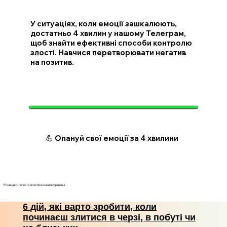
У ситуаціях, коли емоції зашкалюють,
достатньо 4 хвилин у нашому Телеграм,
щоб знайти ефективні способи контролю
злості. Навчися перетворювати негатив
на позитив.
💪 Опануй свої емоції за 4 хвилини
💛 Швидко. Легко. І з ясністю в кожному рішенні.
6 дій, які варто зробити, коли
починаєш злитися в черзі, в побуті чи