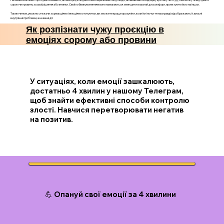
сором чи провину за свої рішення або вчинки. Своїм обвинуваченням вони намагаються зменшити власний дискомфорт, проектуючи його на інших.
Таким чином, уважно стежачи за реакціями і емоціями оточуючих, ви зможете краще зрозуміти, коли їхні почуття насправді відображають їх власні
внутрішні проблеми, а не ваші дії.
Як розпізнати чужу проєкцію в
емоціях сорому або провини
У ситуаціях, коли емоції зашкалюють,
достатньо 4 хвилин у нашому Телеграм,
щоб знайти ефективні способи контролю
злості. Навчися перетворювати негатив
на позитив.
💪 Опануй свої емоції за 4 хвилини