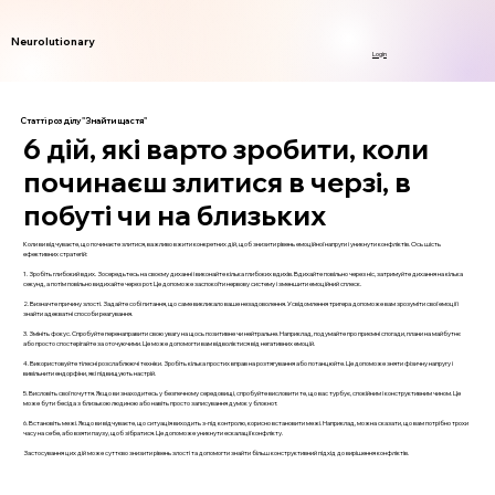
Neurolutionary
Login
Статті розділу "Знайти щастя"
6 дій, які варто зробити, коли
починаєш злитися в черзі, в
побуті чи на близьких
Коли ви відчуваєте, що починаєте злитися, важливо вжити конкретних дій, щоб знизити рівень емоційної напруги і уникнути конфліктів. Ось шість
ефективних стратегій:
1. Зробіть глибокий вдих. Зосередьтесь на своєму диханні і виконайте кілька глибоких вдихів. Вдихайте повільно через ніс, затримуйте дихання на кілька
секунд, а потім повільно видихайте через рот. Це допоможе заспокоїти нервову систему і зменшити емоційний сплеск.
2. Визначте причину злості. Задайте собі питання, що саме викликало ваше незадоволення. Усвідомлення тригера допоможе вам зрозуміти свої емоції і
знайти адекватні способи реагування.
3. Змініть фокус. Спробуйте перенаправити свою увагу на щось позитивне чи нейтральне. Наприклад, подумайте про приємні спогади, плани на майбутнє
або просто спостерігайте за оточуючими. Це може допомогти вам відволіктися від негативних емоцій.
4. Використовуйте тілесні розслаблюючі техніки. Зробіть кілька простих вправ на розтягування або потанцюйте. Це допоможе зняти фізичну напругу і
вивільнити ендорфіни, які підвищують настрій.
5. Висловіть свої почуття. Якщо ви знаходитесь у безпечному середовищі, спробуйте висловити те, що вас турбує, спокійним і конструктивним чином. Це
може бути бесіда з близькою людиною або навіть просто записування думок у блокнот.
6. Встановіть межі. Якщо ви відчуваєте, що ситуація виходить з-під контролю, корисно встановити межі. Наприклад, можна сказати, що вам потрібно трохи
часу на себе, або взяти паузу, щоб зібратися. Це допоможе уникнути ескалації конфлікту.
Застосування цих дій може суттєво знизити рівень злості та допомогти знайти більш конструктивний підхід до вирішення конфліктів.