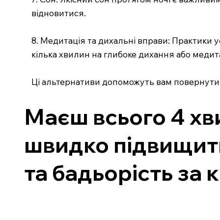
відновитися.
8. Медитація та дихальні вправи: Практики у
кілька хвилин на глибоке дихання або меди
Ці альтернативи допоможуть вам повернути т
Маєш всього 4 хв
швидко підвищити 
та бадьорість за 