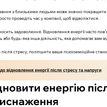
вання з близькими людьми може значно покращити в
сто проведіть час у компанії, щоб відволіктися.
осить задоволення. Відновлення енергії часто пов’
ть або будь-яка інша діяльність, яка допомагає вам в
 після стресу, поліпшити ваше психоемоційне стано
 до відновлення енергії після стресу та напруги
ідновити енергію піс
виснаження