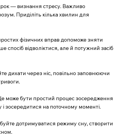
 крок — визнання стресу. Важливо
розум. Приділіть кілька хвилин для
я простих фізичних вправ допоможе зняти
 спосіб відволіктися, але й потужний засіб
йте дихати через ніс, повільно заповнюючи
тривоги.
. Це може бути простий процес зосередження
 і зосередитися на поточному моменті.
робуйте дотримуватися режиму сну, створити
сном.