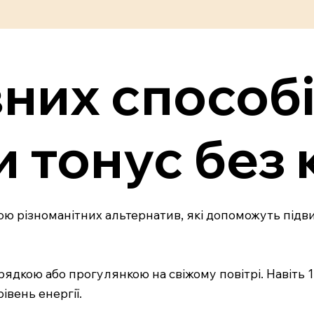
них способ
 тонус без 
ою різноманітних альтернатив, які допоможуть підв
рядкою або прогулянкою на свіжому повітрі. Навіть 1
івень енергії.