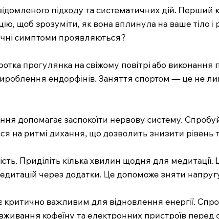
свідомленого підходу та систематичних дій. Перший
ю, щоб зрозуміти, як вона вплинула на ваше тіло і 
фізичні симптоми проявляються?
оротка прогулянка на свіжому повітрі або виконанн
ироблення ендорфінів. Заняття спортом — це не лише
хання допомагає заспокоїти нервову систему. Спробу
теся на ритмі дихання, що дозволить знизити рівень 
ість. Приділіть кілька хвилин щодня для медитації
едитацій через додатки. Це допоможе зняти напругу
н є критично важливим для відновлення енергії. Сп
вживання кофеїну та електронних пристроїв перед 