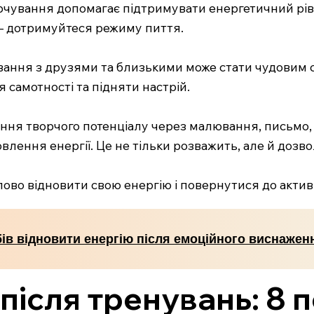
чування допомагає підтримувати енергетичний рівен
а — дотримуйтеся режиму пиття.
вання з друзями та близькими може стати чудовим 
самотності та підняти настрій.
ння творчого потенціалу через малювання, письмо, 
лення енергії. Це не тільки розважить, але й дозво
ово відновити свою енергію і повернутися до актив
бів відновити енергію після емоційного виснажен
після тренувань: 8 