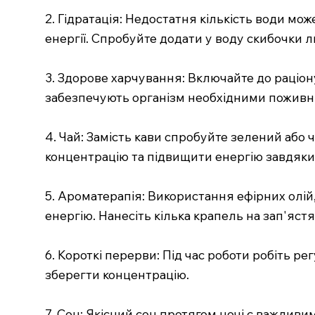
2. Гідратація: Недостатня кількість води м
енергії. Спробуйте додати у воду скибочки л
3. Здорове харчування: Включайте до раціону 
забезпечують організм необхідними поживн
4. Чай: Замість кави спробуйте зелений або
концентрацію та підвищити енергію завдяки 
5. Ароматерапія: Використання ефірних олій
енергію. Нанесіть кілька крапель на зап'яс
6. Короткі перерви: Під час роботи робіть р
зберегти концентрацію.
7. Сон: Якісний сон протягом ночі є важлив