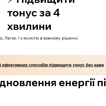
тонус за 4
хвилини
. Легко. І з ясністю в кожному рішенні.
8 ефективних способів підвищити тонус без кави
ідновлення енергії п