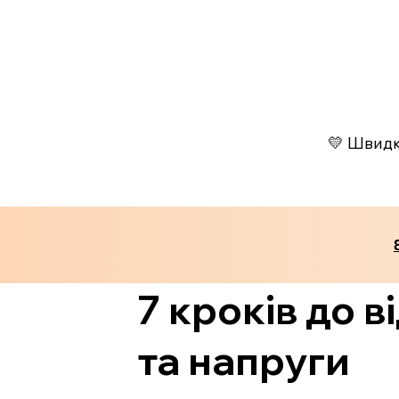
💛 Швидко
7 кроків до в
та напруги