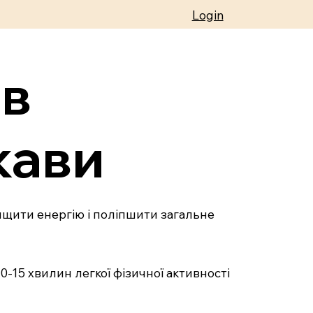
Login
ів
кави
ищити енергію і поліпшити загальне
0-15 хвилин легкої фізичної активності