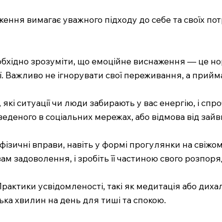
ення вимагає уважного підходу до себе та своїх потр
бхідно зрозуміти, що емоційне виснаження — це нор
ї. Важливо не ігнорувати свої переживання, а прийма
кі ситуації чи люди забирають у вас енергію, і спр
еденого в соціальних мережах, або відмова від зайв
 фізичні вправи, навіть у формі прогулянки на свіжо
вам задоволення, і зробіть її частиною свого розпоря
Практики усвідомленості, такі як медитація або диха
лька хвилин на день для тиші та спокою.