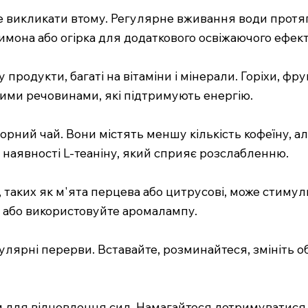
оже викликати втому. Регулярне вживання води прот
имона або огірка для додаткового освіжаючого ефект
продукти, багаті на вітаміни і мінерали. Горіхи, фру
ими речовинами, які підтримують енергію.
 чорний чай. Вони містять меншу кількість кофеїну, 
наявності L-теаніну, який сприяє розслабленню.
, таких як м'ята перцева або цитрусові, може стим
тя або використовуйте аромалампу.
егулярні перерви. Вставайте, розминайтеся, змініть
им для відновлення сил. Намагайтеся дотримуватися 