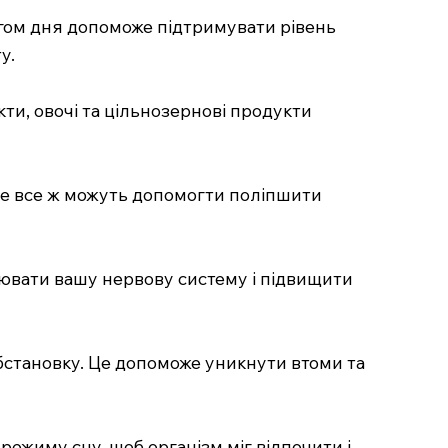
ягом дня допоможе підтримувати рівень
у.
кти, овочі та цільнозернові продукти
але все ж можуть допомогти поліпшити
улювати вашу нервову систему і підвищити
 обстановку. Це допоможе уникнути втоми та
режиму сну, щоб організм міг відпочити і