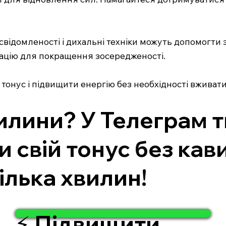
свідомленості і дихальні техніки можуть допомогти 
тацію для покращення зосередженості.
онус і підвищити енергію без необхідності вживати
илини? У Телеграм т
свій тонус без кави
кілька хвилин!
⚡ Підвищити