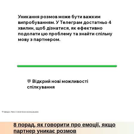
Уникання розмов може бути важким
випробуванням. У Телеграм достатньо 4
хвилин, щоб дізнатися, як ефективно
подолати цю проблему та знайти спільну
мову з партнером.
💬 Відкрий нові можливості
спілкування
💛 Швидко. Легко. І з ясністю в кожному рішенні.
8 порад, як говорити про емоції, якщо
партнер уникає розмов