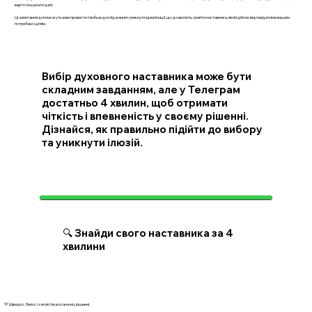
варто пошукати далі.
Ці запитання допоможуть вам провести глибше дослідження і уникнути ідеалізації, що дозволить знайти наставника, який дійсно відповідатиме вашим
потребам і цілям.
Вибір духовного наставника може бути
складним завданням, але у Телеграм
достатньо 4 хвилин, щоб отримати
чіткість і впевненість у своєму рішенні.
Дізнайся, як правильно підійти до вибору
та уникнути ілюзій.
🔍 Знайди свого наставника за 4
хвилини
💛 Швидко. Легко. І з ясністю в кожному рішенні.