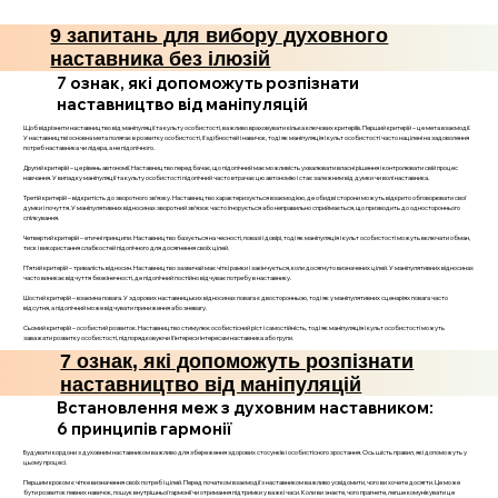
9 запитань для вибору духовного
наставника без ілюзій
7 ознак, які допоможуть розпізнати
наставництво від маніпуляцій
Щоб відрізнити наставництво від маніпуляції та культу особистості, важливо враховувати кілька ключових критеріїв. Перший критерій – це мета взаємодії.
У наставництві основна мета полягає в розвитку особистості, її здібностей і навичок, тоді як маніпуляція і культ особистості часто націлені на задоволення
потреб наставника чи лідера, а не підопічного.
Другий критерій – це рівень автономії. Наставництво передбачає, що підопічний має можливість ухвалювати власні рішення і контролювати свій процес
навчання. У випадку маніпуляції та культу особистості підопічний часто втрачає цю автономію і стає залежним від думки чи волі наставника.
Третій критерій – відкритість до зворотного зв’язку. Наставництво характеризується взаємодією, де обидві сторони можуть відкрито обговорювати свої
думки і почуття. У маніпулятивних відносинах зворотний зв’язок часто ігнорується або неправильно сприймається, що призводить до одностороннього
спілкування.
Четвертий критерій – етичні принципи. Наставництво базується на чесності, повазі і довірі, тоді як маніпуляція і культ особистості можуть включати обман,
тиск і використання слабкостей підопічного для досягнення своїх цілей.
П’ятий критерій – тривалість відносин. Наставництво зазвичай має чіткі рамки і закінчується, коли досягнуто визначених цілей. У маніпулятивних відносинах
часто виникає відчуття безкінечності, де підопічний постійно відчуває потребу в наставнику.
Шостий критерій – взаємна повага. У здорових наставницьких відносинах повага є двосторонньою, тоді як у маніпулятивних сценаріях повага часто
відсутня, а підопічний може відчувати приниження або зневагу.
Сьомий критерій – особистий розвиток. Наставництво стимулює особистісний ріст і самостійність, тоді як маніпуляція і культ особистості можуть
заважати розвитку особистості, підпорядковуючи її інтереси інтересам наставника або групи.
7 ознак, які допоможуть розпізнати
наставництво від маніпуляцій
Встановлення меж з духовним наставником:
6 принципів гармонії
Будувати кордони з духовним наставником важливо для збереження здорових стосунків і особистісного зростання. Ось шість правил, які допоможуть у
цьому процесі.
Першим кроком є чітке визначення своїх потреб і цілей. Перед початком взаємодії з наставником важливо усвідомити, чого ви хочете досягти. Це може
бути розвиток певних навичок, пошук внутрішньої гармонії чи отримання підтримки у важкі часи. Коли ви знаєте, чого прагнете, легше комунікувати це