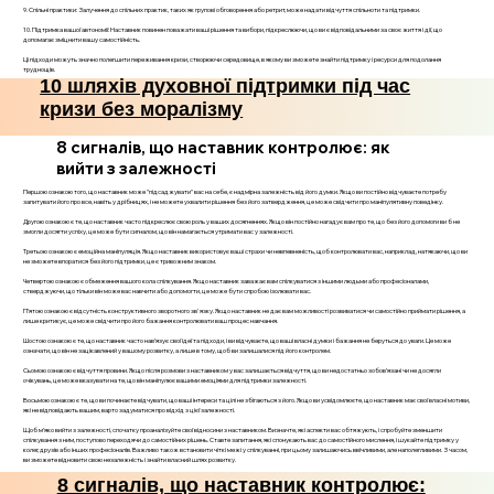
9. Спільні практики: Залучення до спільних практик, таких як групові обговорення або ретрит, може надати відчуття спільноти та підтримки.
10. Підтримка вашої автономії: Наставник повинен поважати ваші рішення та вибори, підкреслюючи, що ви є відповідальними за своє життя і дії, що
допомагає зміцнити вашу самостійність.
Ці підходи можуть значно полегшити переживання кризи, створюючи середовище, в якому ви зможете знайти підтримку і ресурси для подолання
труднощів.
10 шляхів духовної підтримки під час
кризи без моралізму
8 сигналів, що наставник контролює: як
вийти з залежності
Першою ознакою того, що наставник може "підсаджувати" вас на себе, є надмірна залежність від його думки. Якщо ви постійно відчуваєте потребу
запитувати його про все, навіть у дрібницях, і не можете ухвалити рішення без його затвердження, це може свідчити про маніпулятивну поведінку.
Другою ознакою є те, що наставник часто підкреслює свою роль у ваших досягненнях. Якщо він постійно нагадує вам про те, що без його допомоги ви б не
змогли досягти успіху, це може бути сигналом, що він намагається утримати вас у залежності.
Третьою ознакою є емоційна маніпуляція. Якщо наставник використовує ваші страхи чи невпевненість, щоб контролювати вас, наприклад, натякаючи, що ви
не зможете впоратися без його підтримки, це є тривожним знаком.
Четвертою ознакою є обмеження вашого кола спілкування. Якщо наставник заважає вам спілкуватися з іншими людьми або професіоналами,
стверджуючи, що тільки він може вас навчити або допомогти, це може бути спробою ізолювати вас.
П’ятою ознакою є відсутність конструктивного зворотного зв'язку. Якщо наставник не дає вам можливості розвиватися чи самостійно приймати рішення, а
лише критикує, це може свідчити про його бажання контролювати ваш процес навчання.
Шостою ознакою є те, що наставник часто нав’язує свої ідеї та підходи, і ви відчуваєте, що ваші власні думки і бажання не беруться до уваги. Це може
означати, що він не зацікавлений у вашому розвитку, а лише в тому, щоб ви залишалися під його контролем.
Сьомою ознакою є відчуття провини. Якщо після розмови з наставником у вас залишається відчуття, що ви недостатньо зобов’язані чи не досягли
очікувань, це може вказувати на те, що він маніпулює вашими емоціями для підтримки залежності.
Восьмою ознакою є те, що ви починаєте відчувати, що ваші інтереси та цілі не збігаються з його. Якщо ви усвідомлюєте, що наставник має свої власні мотиви,
які не відповідають вашим, варто задуматися про відхід з цієї залежності.
Щоб м’яко вийти з залежності, спочатку проаналізуйте свої відносини з наставником. Визначте, які аспекти вас обтяжують, і спробуйте зменшити
спілкування з ним, поступово переходячи до самостійних рішень. Ставте запитання, які спонукають вас до самостійного мислення, і шукайте підтримку у
колег, друзів або інших професіоналів. Важливо також встановити чіткі межі у спілкуванні, при цьому залишаючись ввічливими, але наполегливими. З часом,
ви зможете відновити свою незалежність і знайти власний шлях розвитку.
8 сигналів, що наставник контролює: