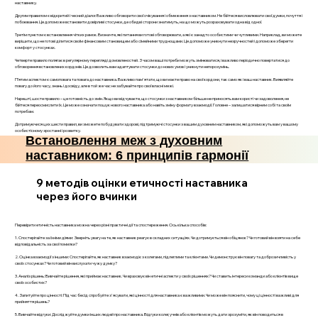
наставнику.
Другим правилом є відкритий і чесний діалог. Важливо обговорити свої очікування і обмеження з наставником. Не бійтеся висловлювати свої думки, почуття і
побоювання. Це допоможе встановити довірливі стосунки, де обидві сторони знатимуть, на що можуть розраховувати одна від одної.
Третім пунктом є встановлення чітких рамок. Визначте, які питання ви готові обговорювати, а які є занадто особистими чи чутливими. Наприклад, ви можете
вирішити, що не готові ділитися своїм фінансовим становищем або сімейними труднощами. Це допоможе уникнути незручностей і допоможе зберегти
комфорт у стосунках.
Четверте правило полягає в регулярному перегляді домовленостей. З часом ваші потреби можуть змінюватися, і важливо періодично повертатися до
обговорення встановлених кордонів. Це дозволить вам адаптувати стосунки до нових умов і уникнути непорозумінь.
П’ятим аспектом є самоповага та повага до наставника. Важливо пам'ятати, що ви маєте право на свої кордони, так само як і ваш наставник. Виявляйте
повагу до його часу, знань і досвіду, але в той же час не забувайте про свої власні межі.
Нарешті, шосте правило – це готовність до змін. Якщо ви відчуваєте, що стосунки з наставником більше не приносять вам користі чи задоволення, не
бійтеся переосмислити їх. Це може означати пошук нового наставника або навіть зміну формату взаємодії. Головне – залишатися вірним собі та своїм
потребам.
Дотримуючися цих шести правил, ви зможете побудувати здорові, підтримуючі стосунки з вашим духовним наставником, які допоможуть вам у вашому
особистісному зростанні і розвитку.
Встановлення меж з духовним
наставником: 6 принципів гармонії
9 методів оцінки етичності наставника
через його вчинки
Перевірити етичність наставника можна через різні практичні дії та спостереження. Ось кілька способів:
1. Спостерігайте за їхніми діями: Зверніть увагу на те, як наставник реагує в складних ситуаціях. Чи дотримується він обіцянок? Чи готовий він взяти на себе
відповідальність за свої помилки?
2. Оцінка взаємодії з іншими: Спостерігайте, як наставник взаємодіє з колегами, підлеглими та клієнтами. Чи демонструє він повагу та доброзичливість у
своїх стосунках? Чи готовий він вислухати чужу думку?
3. Аналіз рішень: Вивчайте рішення, які приймає наставник. Чи враховує він етичні аспекти у своїх рішеннях? Чи ставить інтереси команди або клієнтів вище
своїх особистих?
4. Запитуйте про цінності: Під час бесід спробуйте з'ясувати, які цінності для наставника є важливими. Чи може він пояснити, чому ці цінності важливі для
прийняття рішень?
5. Вивчайте відгуки: Досліджуйте думки інших людей про наставника. Відгуки колег, учнів або клієнтів можуть дати зрозуміти, як він поводиться в