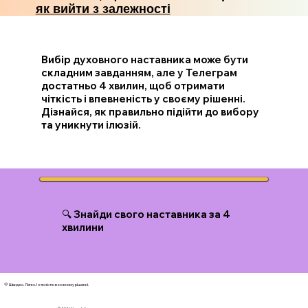
як вийти з залежності
Вибір духовного наставника може бути
складним завданням, але у Телеграм
достатньо 4 хвилин, щоб отримати
чіткість і впевненість у своєму рішенні.
Дізнайся, як правильно підійти до вибору
та уникнути ілюзій.
🔍 Знайди свого наставника за 4
хвилини
💛 Швидко. Легко. І з ясністю в кожному рішенні.