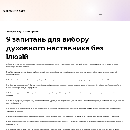
Neurolutionary
Login
Статті розділу "Знайти щастя"
9 запитань для вибору
духовного наставника без
ілюзій
Обираючи духовного наставника, важливо підходити до цього процесу усвідомлено і критично, щоб уникнути ідеалізації. Ось дев'ять запитань, які
допоможуть вам визначитися:
1. Який його досвід у духовній практиці? Досліджуйте, скільки років наставник займається духовними практиками, які методи він використовує і які
результати досяг.
2. Які цінності він пропагує? Важливо зрозуміти, чи збігаються цінності наставника з вашими. Чи підтримує він принципи, які вам близькі?
3. Як він ставиться до критики? Наставник, який відкритий до зворотного зв'язку і готовий працювати над собою, може бути більш надійним, ніж той, хто
ігнорує або заперечує будь-яку критику.
4. Які його методи навчання? Досліджуйте, чи використовує він традиційні чи сучасні підходи, чи є його методи адаптованими до ваших потреб і стилю
навчання.
5. Чи має він підтримку з боку інших учнів або наставників? Досвід інших людей може дати вам уявлення про те, як працює цей наставник і які результати він
може забезпечити.
6. Як він реагує на невдачі або труднощі? Досліджуйте, як наставник справляється з викликами у власному житті і чи може він поділитися своїм досвідом
подолання труднощів.
7. Яку роль у навчанні відіграє фінансова складова? З'ясуйте, чи є прозорість у фінансових питаннях, чи не стане це перешкодою для вашого навчання.
8. Які у нього стосунки з учнями? Важливо знати, як наставник взаємодіє зі своїми учнями, чи підтримує він з ними відкритий діалог і чи готовий відповісти на
ваші запитання.
9. Чи відчуваєте ви зв'язок з ним? Інтуїція може відігравати важливу роль у виборі наставника. Якщо ви відчуваєте дискомфорт або недовіру, можливо,