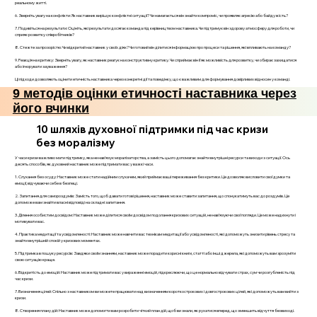
реальному житті.
6. Зверніть увагу на конфлікти: Як наставник вирішує конфліктні ситуації? Чи намагається він знайти компроміс, чи проявляє агресію або байдужість?
7. Подивіться на результати: Оцініть, які результати досягає команда під керівництвом наставника. Чи підтримує він здорову атмосферу для роботи, чи
сприяє розвитку співробітників?
8. Стежте за прозорістю: Чи відкритий наставник у своїх діях? Чи готовий він ділитися інформацією про процеси та рішення, які впливають на команду?
9. Реакція на критику: Зверніть увагу, як наставник реагує на конструктивну критику. Чи сприймає він її як можливість для розвитку, чи обирає захищатися
або ігнорувати зауваження?
Ці підходи дозволяють оцінити етичність наставника через конкретні дії та поведінку, що є важливим для формування довірливих відносин у команді.
9 методів оцінки етичності наставника через
його вчинки
10 шляхів духовної підтримки під час кризи
без моралізму
У часи кризи важливо мати підтримку, яка не нав’язує моралізаторства, а замість цього допомагає знайти внутрішні ресурси та виходи з ситуації. Ось
десять способів, як духовний наставник може підтримати вас у важкі часи.
1. Слухання без осуду: Наставник може стати надійним слухачем, який приймає ваші переживання без критики. Це дозволяє висловити свої думки та
емоції, відчуваючи себе в безпеці.
2. Запитання для самороздумів: Замість того, щоб давати готові рішення, наставник може ставити запитання, що спонукатимуть вас до роздумів. Це
допоможе вам знайти власні відповіді на складні запитання.
3. Ділення особистим досвідом: Наставник може ділитися своїм досвідом подолання кризових ситуацій, не нав’язуючи свої погляди. Це може надихнути і
мотивувати вас.
4. Практика медитації та усвідомленості: Наставник може навчити вас технікам медитації або усвідомленості, які допоможуть знизити рівень стресу та
знайти внутрішній спокій у кризових моментах.
5. Підтримка в пошуку ресурсів: Завдяки своїм знанням, наставник може порадити корисні книги, статті або інші джерела, які допоможуть вам зрозуміти
свою ситуацію краще.
6. Відкритість до емоцій: Наставник може підтримати вас у вираженні емоцій, підкреслюючи, що це нормально відчувати страх, сум чи розгубленість під
час кризи.
7. Визначення цілей: Спільно з наставником ви можете працювати над визначенням короткострокових і довгострокових цілей, які допоможуть вам вийти з
кризи.
8. Створення плану дій: Наставник може допомогти вам розробити чіткий план дій, щоб ви знали, як рухатися вперед, що зменшить відчуття безвиході.