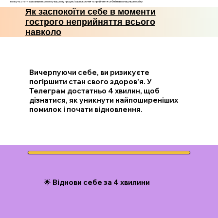
можуть стати важливим кроком у вашому процесі заспокоєння та прийняття себе і навколишнього світу.
Як заспокоїти себе в моменти
гострого неприйняття всього
навколо
Вичерпуючи себе, ви ризикуєте
погіршити стан свого здоров'я. У
Телеграм достатньо 4 хвилин, щоб
дізнатися, як уникнути найпоширеніших
помилок і почати відновлення.
🌟 Віднови себе за 4 хвилини