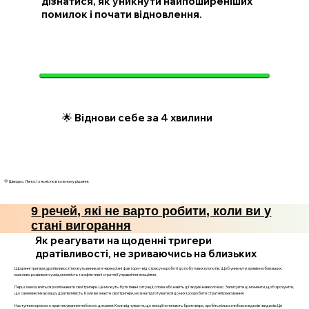
дізнатися, як уникнути найпоширеніших
помилок і почати відновлення.
🌟 Віднови себе за 4 хвилини
💛 Швидко. Легко. І з ясністю в кожному рішенні.
9 речей, які не варто робити, коли ви у
стані вигорання
Як реагувати на щоденні тригери
дратівливості, не зриваючись на близьких
Щоденні тригери дратівливості можуть виникати через різні фактори – від стресу на роботі до побутових клопотів. Щоб уникнути зривів на близьких,
важливо розвивати усвідомленість та ефективні стратегії управління емоціями.
Перш за все, вчіться розпізнавати свої тригери. Це можуть бути певні ситуації, слова або навіть дії людей навколо вас. Записуйте ці моменти, щоб зрозуміти,
що саме викликає вашу дратівливість. Коли ви знаєте свої тригери, можна підготуватися до них і розробити стратегії реагування.
Наступним кроком є практикування глибокого дихання. Коли відчуваєте, що емоції починають брати верх, зробіть кілька глибоких вдихів і видихів. Це