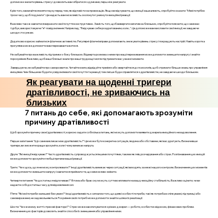
допоможе знизити рівень стресу і дозволить вам зібратися з думками, перш ніж реагувати.
Крім того, намагайтеся взяти паузу перед тим, як відповісти на провокацію. Якщо ви відчуваєте, що емоції зашкалюють, спробуйте сказати: "Мені потрібно
трохи часу, щоб подумати". Це надасть вам можливість охолонути і уникнути емоційної реакції.
Важливо також навчитися виражати свої почуття конструктивно. Замість того, щоб вивергати негатив на близьких, спробуйте пояснити, що саме вас
турбує, використовуючи "я"-повідомлення. Наприклад, "Я відчуваю себе роздратованим, коли...". Це допоможе вам висловити свої емоції, не завдаючи
шкоди стосункам.
Додатково корисно займатися фізичною активністю. Регулярні фізичні вправи допомагають знижувати рівень стресу і покращують настрій. Навіть коротка
прогулянка може допомогти вам перезавантажитися.
Не забувайте про важливість підтримки з боку близьких. Відверта розмова з ними про ваші переживання може допомогти зменшити напругу і знайти
порозуміння. Важливо, щоб ваші близькі знали про ваші труднощі і могли підтримати вас у важкі моменти.
Завершуючи, не забувайте про саморозвиток. Читайте книги, відвідуйте тренінги або звертайтеся до психологів, щоб отримати більше знань про управління
емоціями. Чим більше ви будете усвідомлювати свої почуття та реакції, тим легше буде справлятися з дратівливістю, не завдаючи шкоди близьким.
Як реагувати на щоденні тригери
дратівливості, не зриваючись на
близьких
7 питань до себе, які допомагають зрозуміти
причину дратівливості
Щоб зрозуміти причину своєї дратівливості, корисно задати собі кілька питань, які можуть допомогти виявити джерела емоційного незадоволення.
Перше запитання: "Що саме викликає мою дратівливість?" Це може бути конкретна ситуація, людина або обставини, які вас дратують. Визначивши
тригери, ви зможете краще зрозуміти, коли і чому виникає напруга.
Друге: "Які емоції я відчуваю?" Часто дратівливість супроводжується іншими почуттями, такими як гнів, розчарування або страх. Розпізнавання цих емоцій
може допомогти зрозуміти глибші причини вашої реакції.
Третє: "Чи є щось, що я не можу контролювати?" Іноді дратівливість виникає через ситуації, які виходять за межі нашого контролю. Визначення цих моментів
може допомогти зменшити напругу і навчитися приймати те, що неможливо змінити.
Четверте питання: "Чи достатньо я відпочиваю?" Втома або брак сну можуть суттєво впливати на вашу емоційну стабільність. Важливо оцінити, чи ви
надаєте собі достатньо часу для відновлення сил.
П’яте: "Які мої потреби залишені без уваги?" Іноді дратівливість є сигналом того, що деякі особисті потреби, такі як потреба в спілкуванні, підтримці або
самовираженні, не задовольняються. Розуміння своїх потреб може допомогти знайти шляхи їх реалізації.
Шосте: "Чи є в моєму житті стресові фактори?" Стрес може накопичуватися з різних джерел — роботи, особистих відносин, фінансових проблем.
Визначення цих факторів дозволить знайти способи їх зменшення або управління ними.