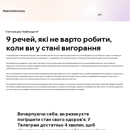
Neurolutionary
Login
Статті розділу "Знайти щастя"
9 речей, які не варто робити,
коли ви у стані вигорання
Коли ви відчуваєте вигорання, важливо уникати певних дій, які можуть погіршити ваше самопочуття або призвести до ще більшого стресу. По-перше, не
ігноруйте свої почуття. Важливо визнати, що вигорання — це реальний стан, і намагатися протистояти йому без належної уваги може бути шкідливо.
Не намагайтеся все вирішити самостійно. Підтримка з боку друзів, родини або професіоналів може бути надзвичайно корисною, тому не бійтеся
звернутися за допомогою. Уникайте перевантаження себе новими обов'язками або проектами. У стані вигорання ваші ресурси обмежені, і спроби взяти на
себе більше можуть лише посилити стрес.
Також не намагайтеся ховати свої емоції. Висловлювання своїх переживань може бути терапевтичним. Уникайте порівняння себе з іншими. Кожен має свої
власні труднощі, і порівняння може посилити відчуття невдачі. Не ігноруйте фізичні потреби. Недостатній сон, неправильне харчування та відсутність
фізичної активності можуть погіршити ваше самопочуття, тому важливо дбати про своє тіло.
Не заганяйте себе в рутину, яку ви не можете витримати. Якщо якась діяльність стає занадто важкою, розгляньте можливість зміни або перерви. Уникайте
негативних джерел інформації, які можуть підсилювати ваше відчуття тривоги або безнадії. І, нарешті, не забувайте про відпочинок. Хоча може здаватися,
що у вас немає часу на перерву, саме вона може стати ключем до відновлення вашої енергії та мотивації.
Вичерпуючи себе, ви ризикуєте
погіршити стан свого здоров'я. У
Телеграм достатньо 4 хвилин, щоб