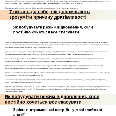
Сьоме питання: "Які позитивні зміни я можу внести в своє життя?" Після виявлення причин дратівливості важливо подумати про те, які дії ви можете вжити
для покращення ситуації. Це може бути зміна режиму дня, встановлення меж або пошук нових способів релаксації.
Відповівши на ці питання, ви зможете глибше зрозуміти свою дратівливість і знайти шляхи для її подолання.
7 питань до себе, які допомагають
зрозуміти причину дратівливості
Як побудувати режим відновлення, коли
постійно хочеться все скасувати
Для побудови ефективного режиму відновлення, коли відчуваєш спокусу все скасувати, важливо дотримуватися кількох ключових аспектів. По-перше,
варто визначити чіткі цілі відновлення, які мотивуватимуть тебе продовжувати рухатися вперед. Це можуть бути як фізичні, так і емоційні цілі, наприклад,
поліпшення фізичної форми, зменшення стресу або покращення сну.
Далі слід розробити план дій, що включає регулярні перерви для відпочинку. Наприклад, можна запланувати короткі перерви під час роботи, коли можна
займатися дихальними вправами або просто гуляти на свіжому повітрі. Це допоможе зняти напругу та підвищить продуктивність.
Важливо також врахувати режим сну. Необхідно виділити достатньо часу для відпочинку, оскільки якісний сон є основою відновлення. Створення
комфортних умов для сну, таких як затемнення кімнати і зменшення шуму, сприятиме покращенню якості сну.
Крім того, варто звернути увагу на харчування. Збалансоване харчування, багате на вітаміни та мікроелементи, підтримуватиме енергію та настрій.
Включення в раціон здорових перекусів, таких як горіхи, фрукти та йогурти, також допоможе зберегти енергію протягом дня.
Не менш важливим є емоційне відновлення. Варто знайти час для занять, які приносять задоволення, будь то хобі, читання чи спілкування з близькими. Це
допоможе знизити рівень стресу та покращити настрій.
Також корисно практикувати усвідомленість, зокрема медитацію або йогу. Ці практики допоможуть заспокоїти розум і зосередитися на теперішньому
моменті, зменшуючи бажання уникати зобов'язань.
Нарешті, варто пам’ятати, що відновлення — це процес. Важливо бути терплячим до себе. Якщо відчуваєш спокусу все скасувати, спробуй поставити собі
запитання: «Чи дійсно це те, що я хочу?» або «Які наслідки можуть бути у цього рішення?» Це допоможе розглянути ситуацію з іншого боку і прийняти
більш обдумане рішення.
Як побудувати режим відновлення, коли
постійно хочеться все скасувати
3 рівні підтримки, які потрібні у фазі глибокої
апатії