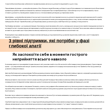
У фазі глибокої апатії важливо забезпечити три рівні підтримки, які можуть допомогти людині вийти з цього стану.
Перший рівень підтримки – це емоційна підтримка з боку близьких людей. Важливо, щоб рідні та друзі були наявними та готовими вислухати. Вони повинні
проявляти розуміння і терпіння, не намагаючись нав’язати свої рішення. Просте перебування поруч, запитання про почуття та переживання, а також
готовність допомогти у повсякденних справах можуть стати важливими для людини, що переживає апатію.
Другий рівень – це професійна підтримка. Консультації з психологом або психотерапевтом можуть допомогти людині зрозуміти причини апатії та знайти
шляхи її подолання. Професіонали можуть запропонувати різноманітні техніки для покращення емоційного стану, такі як когнітивно-поведінкова терапія,
майндфулнес або арт-терапія. Важливо, щоб людина відчувала, що вона не одна у своїй боротьбі, і що є фахівці, готові допомогти.
Третій рівень підтримки – це соціальна інтеграція. Залучення до групи підтримки або участь у громадських заходах може сприяти покращенню настрою та
мотивації. Контакт з іншими людьми, які переживають подібні труднощі, може відчутно зменшити відчуття ізоляції. Також важливо займатися фізичною
активністю, адже навіть прості прогулянки на свіжому повітрі можуть мати позитивний вплив на психологічний стан.
Взаємодія всіх трьох рівнів підтримки створює комплексний підхід до подолання апатії, що дозволяє людині знову знайти сенс у житті та відновити
емоційну стабільність.
3 рівні підтримки, які потрібні у фазі
глибокої апатії
Як заспокоїти себе в моменти гострого
неприйняття всього навколо
Коли ви відчуваєте гостре неприйняття навколишнього світу, важливо знайти способи заспокоїти себе і повернути внутрішню рівновагу. Один із перших
кроків — це усвідомлення своїх емоцій. Зупиніться на кілька хвилин, закрийте очі і зосередьтеся на власних відчуттях. Прийміть їх без засудження. Це
дозволить зменшити напругу.
Далі спробуйте виконати дихальні вправи. Глибоке дихання допомагає знизити рівень стресу. Вдихайте повільно через ніс, затримайте дихання на кілька
секунд, а потім видихайте через рот. Повторюйте це кілька разів, поки не відчуєте, що ваше тіло розслабляється.
Фізична активність також може стати потужним засобом для зняття напруги. Прогулянка на свіжому повітрі, легка зарядка або йога допоможуть
зосередитися на тілі і відволіктися від тривожних думок. Коли ви рухаєтеся, ваше тіло виробляє ендорфіни, які підвищують настрій.
Не забувайте про важливість спілкування. Поговоріть з кимось, кому довіряєте. Висловлення своїх почуттів може допомогти зменшити напругу і знайти
підтримку. Якщо немає можливості поговорити, спробуйте записати свої думки в щоденник. Це допоможе структурувати емоції і поглянути на ситуацію з
іншого ракурсу.
Важливо також займатися справами, які приносять вам радість. Це може бути читання, малювання, слухання музики або будь-яке хобі. Занурення у щось,
що вам подобається, допоможе відволіктися від негативних думок.
Спробуйте практики усвідомленості, як-от медитація або візуалізація. Виділіть кілька хвилин на медитацію, зосереджуючи увагу на своєму диханні або на
образах, які викликають у вас спокій. Ці методи допоможуть вам повернутися до моменту "тут і зараз" і зменшити тривогу.
Нарешті, не бійтеся звернутися за професійною допомогою, якщо відчуваєте, що самостійно впоратися з емоціями важко. Психотерапія чи консультації