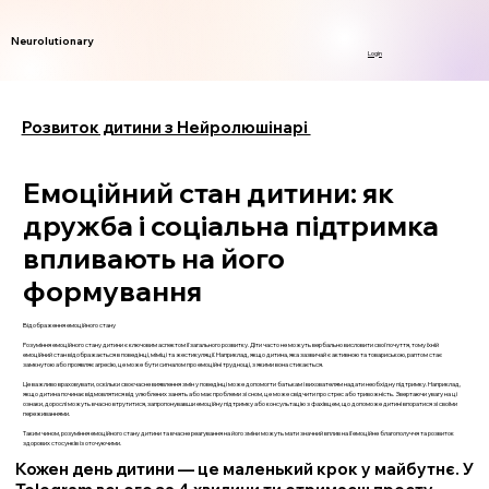
Neurolutionary
Login
Розвиток дитини з Нейролюшінарі
Емоційний стан дитини: як
дружба і соціальна підтримка
впливають на його
формування
Відображення емоційного стану
Розуміння емоційного стану дитини є ключовим аспектом її загального розвитку. Діти часто не можуть вербально висловити свої почуття, тому їхній
емоційний стан відображається в поведінці, міміці та жестикуляції. Наприклад, якщо дитина, яка зазвичай є активною та товариською, раптом стає
замкнутою або проявляє агресію, це може бути сигналом про емоційні труднощі, з якими вона стикається.
Це важливо враховувати, оскільки своєчасне виявлення змін у поведінці може допомогти батькам і вихователям надати необхідну підтримку. Наприклад,
якщо дитина починає відмовлятися від улюблених занять або має проблеми зі сном, це може свідчити про стрес або тривожність. Звертаючи увагу на ці
ознаки, дорослі можуть вчасно втрутитися, запропонувавши емоційну підтримку або консультацію з фахівцем, що допоможе дитині впоратися зі своїми
переживаннями.
Таким чином, розуміння емоційного стану дитини та вчасне реагування на його зміни можуть мати значний вплив на її емоційне благополуччя та розвиток
здорових стосунків із оточуючими.
Кожен день дитини — це маленький крок у майбутнє. У