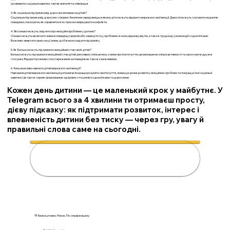
і розвивати соціальні навички, такі як емпатія та співпраця.
3. Як соціальна підтримка від дорослих впливає на дітей?
Соціальна підтримка від дорослих створює безпечне середовище, в якому діти можуть відкрито виражати свої емоції. Дорослі можуть слугувати моделлю
поведінки, показуючи, як справлятися зі стресом і вирішувати конфлікти.
4. Які ознаки можуть свідчити про емоційні проблеми у дитини?
Ознаки можуть включати зміни в поведінці (агресія або замкнутість), проблеми зі сном, відмову від їжі, а також труднощі у взаємодії з однолітками.
Важливо звертати увагу на ці зміни, щоб вчасно надати підтримку.
5. Як батьки можуть підтримати емоційний стан своїх дітей?
Батьки можуть підтримати емоційний стан дітей, регулярно спілкуючись з ними про їхні почуття, організовуючи спільні активності та заохочуючи дружні
стосунки. Відкриті розмови і спостереження за поведінкою також є важливими.
6. Чому важливо навчити дітей виражати свої емоції?
Навчання дітей виражати свої емоції допомагає їм краще розуміти свої почуття, зменшує ризик розвитку емоційних проблем та покращує їхні соціальні
навички. Це також сприяє формуванню здорових стосунків із однолітками та дорослими.
Кожен день дитини — це маленький крок у майбутнє. У
Telegram всього за 4 хвилини ти отримаєш просту,
дієву підказку: як підтримати розвиток, інтерес і
впевненість дитини без тиску — через гру, увагу й
правильні слова саме на сьогодні.
🌟 Підтримати дитину за 4
хвилини
💚 Безкоштовно. Ніжно. По-справжньому