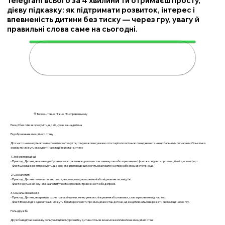
Telegram всього за 4 хвилини ти отримаєш просту,
дієву підказку: як підтримати розвиток, інтерес і
впевненість дитини без тиску — через гру, увагу й
правильні слова саме на сьогодні.
🌟 Підтримати дитину за 4
хвилини
💚 Безкоштовно. Ніжно. По-справжньому
Емоції без слів: як зрозуміти, що відчуває ваша дитина
Відображення емоційного стану
Діти часто не можуть чітко висловити свої почуття, тому важливо уважно спостерігати за їхньою поведінкою та невербальними сигналами. Ось кілька
знаків, які можуть вказувати на емоційний стан дитини:
1. Зміни в поведінці:
- Приклад: Дитина, яка завжди була веселою і активною, раптом стає замкнутою або агресивною. Це може свідчити про емоційний дискомфорт.
- Факт: Дослідження показують, що різкі зміни в поведінці можуть вказувати на стрес або емоційні труднощі.
2. Сон і апетит:
- Приклад: Дитина починає погано спати, часто прокидається вночі або відмовляється від їжі.
- Факт: Порушення сну і зміна апетиту часто є проявом тривожності або депресії.
3. Соціальні взаємодії:
- Приклад: Дитина, яка раніше охоче грала з іншими, тепер уникає спілкування або, навпаки, стає агресивною під час ігор.
- Факт: Взаємодії з однолітками можуть багато розповісти про емоційний стан дитини, адже діти вчаться виражати свої емоції через гру.
Роль дружби
Дружба відіграє важливу роль у емоційному розвитку дитини. Ось як вона може впливати на емоційний стан: