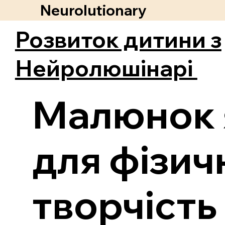
Neurolutionary
Розвиток дитини з
Нейролюшінарі
Малюнок 
для фізич
творчість