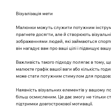
Візуалізація мети
Малюнки можуть служити потужним інструмен
прагнете досягти, але й створюють візуальні 
зображеннями людей, які займаються спортом
він нагадує вам про ваші цілі і підвищує ваш
Важливість такого підходу полягає в тому, щ
малюєте графік вашої ваги або кількість год
може стати потужним стимулом для продовже
Наявність візуальних елементів у вашому по
більш осмисленим. Це дає змогу не тільки с
підтримки довгострокової мотивації.