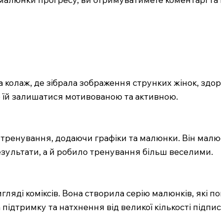
а колаж, де зібрала зображення струнких жінок, здоро
 їй залишатися мотивованою та активною.
тренування, додаючи графіки та малюнки. Він малює 
зультати, а й робило тренування більш веселими.
ляді коміксів. Вона створила серію малюнків, які пок
ідтримку та натхнення від великої кількості підпис