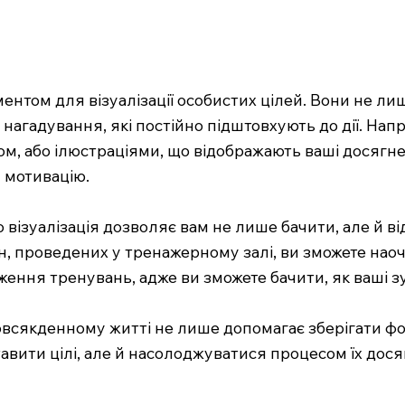
том для візуалізації особистих цілей. Вони не ли
нагадування, які постійно підштовхують до дії. Напр
, або ілюстраціями, що відображають ваші досягнен
у мотивацію.
о візуалізація дозволяє вам не лише бачити, але й 
ин, проведених у тренажерному залі, ви зможете нао
ння тренувань, адже ви зможете бачити, як ваші з
всякденному житті не лише допомагає зберігати фок
тавити цілі, але й насолоджуватися процесом їх до