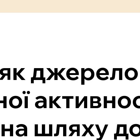
як джерело 
ної активнос
 на шляху д