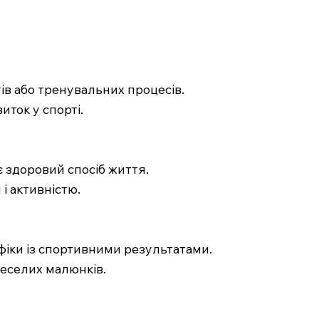
тів або тренувальних процесів.
иток у спорті.
є здоровий спосіб життя.
 і активністю.
фіки із спортивними результатами.
 веселих малюнків.