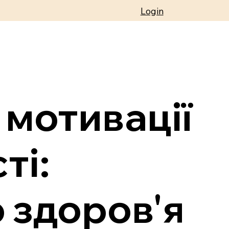
Login
мотивації
ті:
о здоров'я