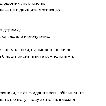
ід відомих спортсменів.
ми — це підвищить мотивацію.
 підтримку.
ьки вас, але й оточуючих.
вуючи малюнки, ви зможете не лише
том більш приємними та осмисленими.
оказники, як-от скидання ваги, збільшення
іть цю мету і подумайте, як її можна