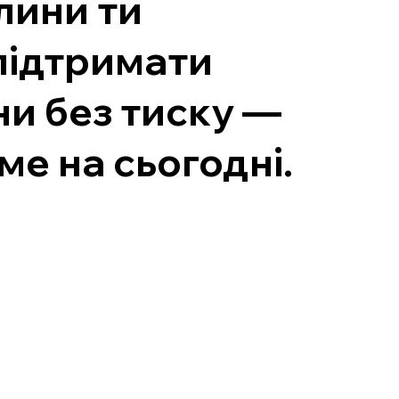
лини ти
 підтримати
ни без тиску —
ме на сьогодні.