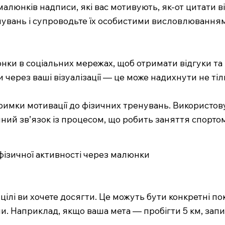
малюнків надписи, які вас мотивують, як-от цитати в
нувань і супроводьте їх особистими висловлювання
нки в соціальних мережах, щоб отримати відгуки та
 через ваші візуалізації — це може надихнути не тіл
римки мотивації до фізичних тренувань. Використо
оційний зв’язок із процесом, що робить заняття спор
о фізичної активності через малюнки
 цілі ви хочете досягти. Це можуть бути конкретні п
. Наприклад, якщо ваша мета — пробігти 5 км, запиш