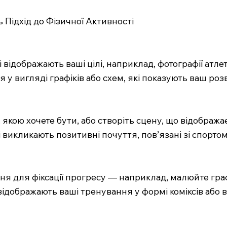
Підхід до Фізичної Активності
 відображають ваші цілі, наприклад, фотографії атле
 у вигляді графіків або схем, які показують ваш розв
 якою хочете бути, або створіть сцену, що відобража
і викликають позитивні почуття, пов’язані зі спортом
ня для фіксації прогресу — наприклад, малюйте гра
і відображають ваші тренування у формі коміксів або