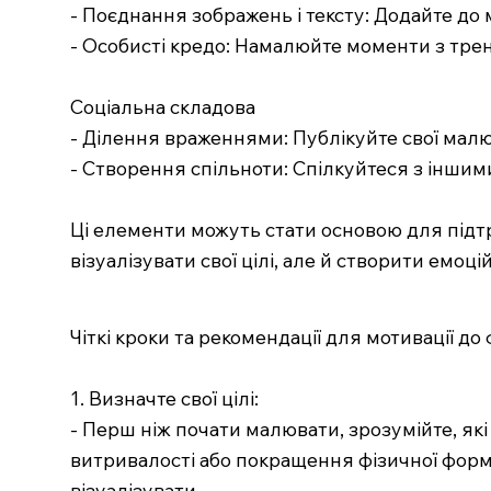
- Поєднання зображень і тексту: Додайте до 
- Особисті кредо: Намалюйте моменти з тре
Соціальна складова
- Ділення враженнями: Публікуйте свої малю
- Створення спільноти: Спілкуйтеся з іншими
Ці елементи можуть стати основою для підт
візуалізувати свої цілі, але й створити ем
Чіткі кроки та рекомендації для мотивації д
1. Визначте свої цілі:
- Перш ніж почати малювати, зрозумійте, які
витривалості або покращення фізичної форми
візуалізувати.