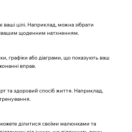
 ваші цілі. Наприклад, можна зібрати
тати вашим щоденним натхненням.
ки, графіки або діаграми, що показують ваш
конанні вправ.
т та здоровий спосіб життя. Наприклад,
 тренування.
зможете ділитися своїми малюнками та
підтримку від інших, що підвищить вашу