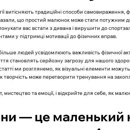
ії витісняють традиційні способи самовираження, ф
сказали, що простий малюнок може стати потужним д
понукати вас встати з дивана і вирушити до спортзал
тами у підтримці мотивації до фізичних вправ.
е більше людей усвідомлюють важливість фізичної ак
иття становлять серйозну загрозу для нашого здоро
статті ми розглянемо, як візуальні елементи можуть
 як творчість може перетворити тренування на захо
т, мистецтво та емоції, і відкрийте для себе, як м
ни — це маленький 