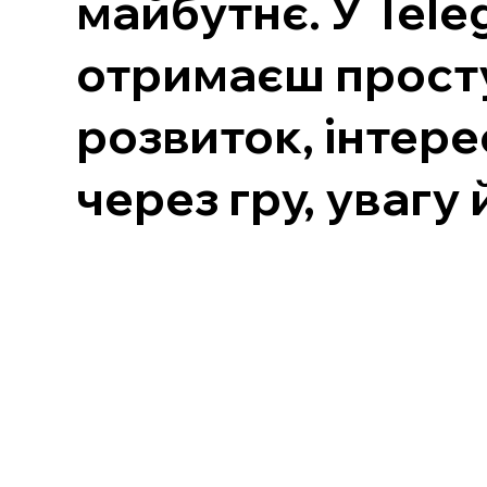
майбутнє. У Tele
отримаєш просту,
розвиток, інтере
через гру, увагу 