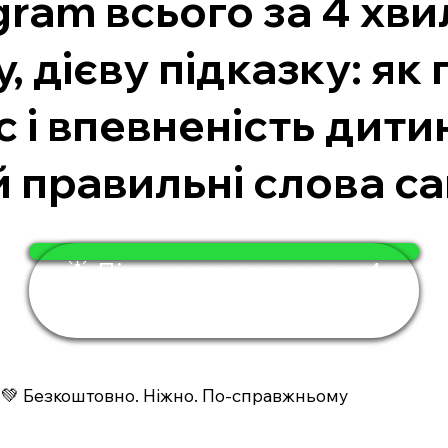
gram всього за 4 хви
 дієву підказку: як
с і впевненість дити
й правильні слова са
🌟 Підтримати дитину за 4
хвилини
💚 Безкоштовно. Ніжно. По-справжньому