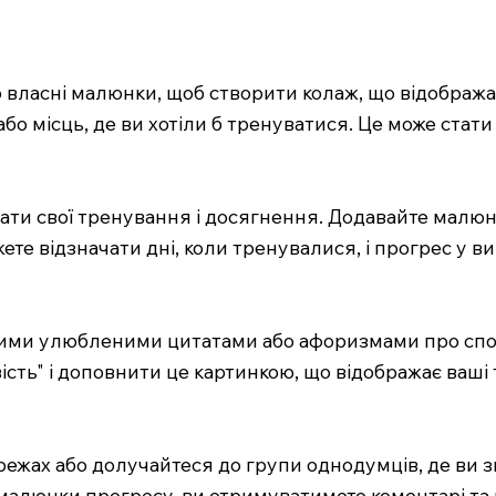
о власні малюнки, щоб створити колаж, що відображає
, або місць, де ви хотіли б тренуватися. Це може с
вати свої тренування і досягнення. Додавайте малюн
те відзначати дні, коли тренувалися, і прогрес у ви
ашими улюбленими цитатами або афоризмами про спор
сть" і доповнити це картинкою, що відображає ваші
режах або долучайтеся до групи однодумців, де ви 
малюнки прогресу, ви отримуватимете коментарі та 