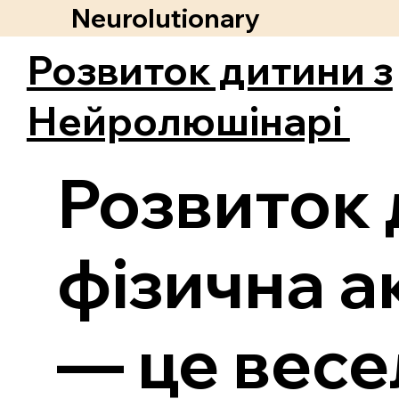
Neurolutionary
Розвиток дитини з
Нейролюшінарі
Розвиток 
фізична а
— це весе