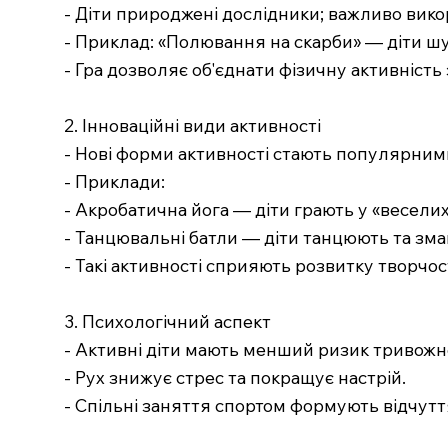
- Діти природжені дослідники; важливо вико
- Приклад: «Полювання на скарби» — діти шук
- Гра дозволяє об'єднати фізичну активність 
2. Інноваційні види активності
- Нові форми активності стають популярними
- Приклади:
- Акробатична йога — діти грають у «весели
- Танцювальні батли — діти танцюють та зм
- Такі активності сприяють розвитку творчос
3. Психологічний аспект
- Активні діти мають менший ризик тривожнос
- Рух знижує стрес та покращує настрій.
- Спільні заняття спортом формують відчутт