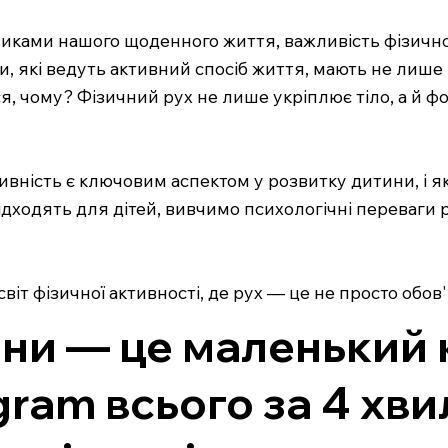
никами нашого щоденного життя, важливість фізичної
ти, які ведуть активний спосіб життя, мають не лиш
ся, чому? Фізичний рух не лише укріплює тіло, а й 
тивність є ключовим аспектом у розвитку дитини, і 
підходять для дітей, вивчимо психологічні переваги 
іт фізичної активності, де рух — це не просто обов'
ни — це маленький 
gram всього за 4 хви