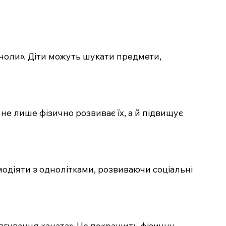
а пчоли». Діти можуть шукати предмети,
 не лише фізично розвиває їх, а й підвищує
модіяти з однолітками, розвиваючи соціальні
етягування каната». Це покращить фізичну