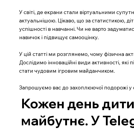
У світі, де екрани стали віртуальними супут
актуальнішою. Цікаво, що за статистикою, ді
успішності в навчанні. Чи не варто задумати
навичок і підвищує самооцінку.
У цій статті ми розглянемо, чому фізична ак
Дослідимо інноваційні види активності, які 
стати чудовим ігровим майданчиком.
Запрошуємо вас до захоплюючої подорожі у св
Кожен день дити
майбутнє. У Tele