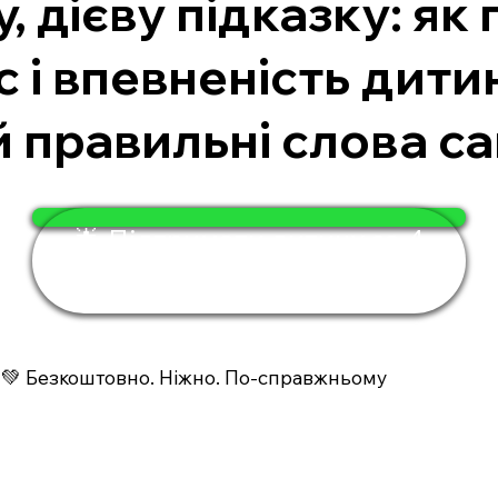
 дієву підказку: як
с і впевненість дити
й правильні слова са
🌟 Підтримати дитину за 4
хвилини
💚 Безкоштовно. Ніжно. По-справжньому