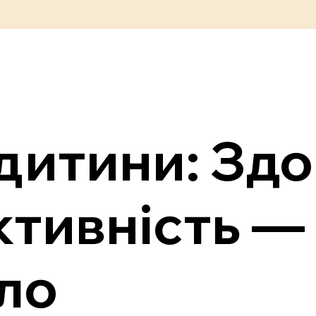
дитини: Здо
ктивність —
ло