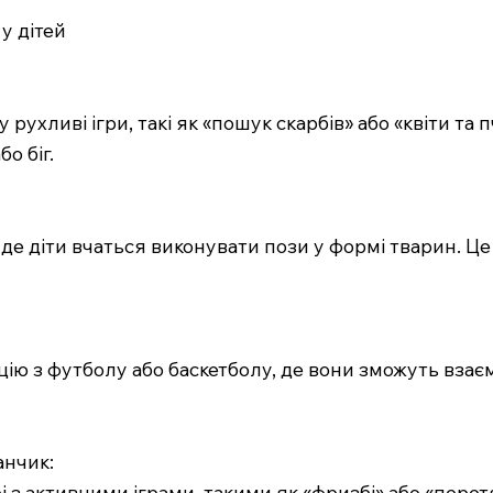
 у дітей
у рухливі ігри, такі як «пошук скарбів» або «квіти т
о біг.
 де діти вчаться виконувати пози у формі тварин. Це
цію з футболу або баскетболу, де вони зможуть взає
анчик:
рі з активними іграми, такими як «фризбі» або «пер