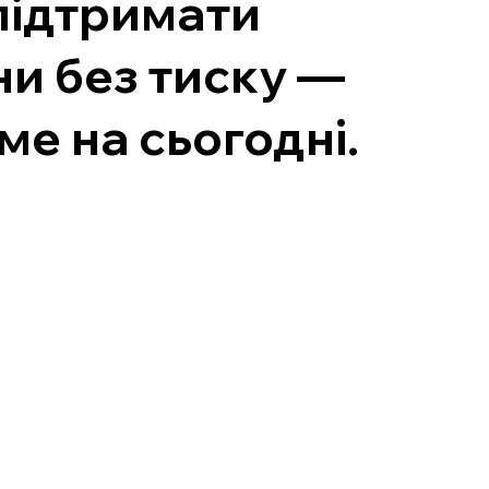
 підтримати
ни без тиску —
ме на сьогодні.