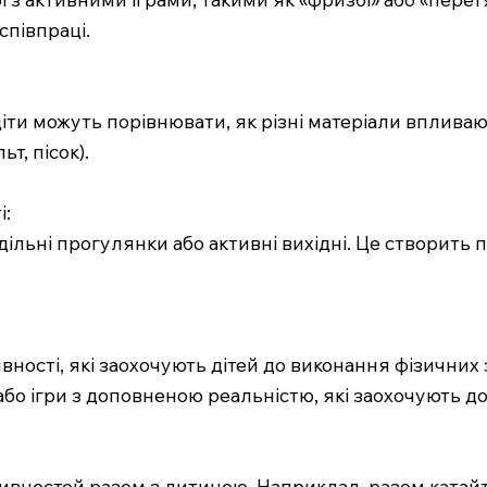
співпраці.
іти можуть порівнювати, як різні матеріали впливаю
т, пісок).
і:
 недільні прогулянки або активні вихідні. Це створит
вності, які заохочують дітей до виконання фізичних
бо ігри з доповненою реальністю, які заохочують до
тивностей разом з дитиною. Наприклад, разом катайт