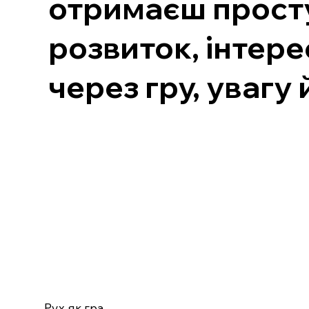
отримаєш просту,
розвиток, інтере
через гру, увагу 
Рух як гра