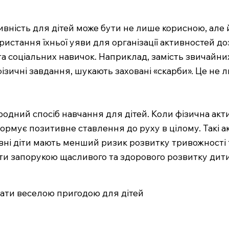
ивність для дітей може бути не лише корисною, але 
ористання їхньої уяви для організації активностей д
та соціальних навичок. Наприклад, замість звичайни
ізичні завдання, шукають заховані «скарби». Це не 
одний спосіб навчання для дітей. Коли фізична акти
ормує позитивне ставлення до руху в цілому. Такі 
вні діти мають менший ризик розвитку тривожності та
ати запорукою щасливого та здорового розвитку дит
стати веселою пригодою для дітей