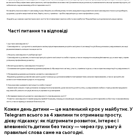
ви зможете більш ефективно орієнтуватися у світі професійних можливостей. Ці знання не лише допоможуть вам визначити, яка кар'єра вам підходить, а й
забезпечать задоволення від роботи і гармонію в житті.
Не чекайте, поки можливості самі знайдуть вас. Візьміть на себе ініціативу і почніть працювати над розвитком своєї самосвідомості вже сьогодні Ведіть
щоденник, шукайте зворотний зв'язок, беріть участь у тренінгах – зробіть перший крок до свого професійного успіху.
Згадайте, що саме ви є архітектором свого життя. Чи готові ви інвестувати в себе та своє майбутнє? Ваші вибори сьогодні визначать ваше завтра.
Часті питання та відповіді
1. Що таке самосвідомість?
- Самосвідомість – це здатність аналізувати свої внутрішні переживання, розуміти свої цінності, мотивації та цілі. Вона допомагає усвідомлювати, як наші
рішення впливають на інших і на наше життя.
2. Яка роль самосвідомості у виборі кар'єри?
- Самосвідомість дозволяє уточнити кар'єрні цілі, оцінити свої сильні та слабкі сторони, а також покращити комунікаційні навички, що, в свою чергу, сприяє
успішному професійному розвитку.
3. Які методи розвитку самосвідомості існують?
- Основними методами є ведення щоденника рефлексії, збір зворотного зв'язку, участь у тренінгах і курсах, а також практика медитації та усвідомленості.
4. Як ведення щоденника допомагає у розвитку самосвідомості?
- Ведення щоденника дозволяє фіксувати думки та емоції, що допомагає виявити повторювані теми у власних переживаннях, а також зрозуміти, які
аспекти життя викликають радість чи труднощі.
5. Чому важливо оцінювати свої сильні та слабкі сторони?
- Знання своїх сильних сторін допомагає зосередитися на професіях, де ви зможете досягти успіху, а усвідомлення слабких сторін дозволяє працювати
над ними або уникати ситуацій, які можуть призвести до вигорання.
6. Які переваги приносить розвиток самосвідомості у повсякденному житті?
- Розвиток самосвідомості сприяє кращому прийняттю рішень, покращує комунікацію з іншими, допомагає досягти гармонії в особистому та професійному
житті, а також підвищує загальне благополуччя.
Кожен день дитини — це маленький крок у майбутнє. У
Telegram всього за 4 хвилини ти отримаєш просту,
дієву підказку: як підтримати розвиток, інтерес і
впевненість дитини без тиску — через гру, увагу й
правильні слова саме на сьогодні.