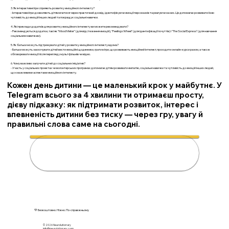
3. Як інтерактивні ігри сприяють розвитку емоційного інтелекту?
- Інтерактивні ігри дозволяють дітям вчитися через практичний досвід, ідентифікуючи емоції персонажів та реагуючи на них. Це допомагає розвивати їхню
чутливість до емоцій інших людей та покращує соціальні навички.
4. Які приклади додатків для розвитку емоційного інтелекту ви можете рекомендувати?
- Рекомендуються додатки, такі як "Mood Meter" (для відстеження емоцій), "Feelings Wheel" (для ідентифікації почуттів) і "The Social Express" (для навчання
соціальним навичкам).
5. Як батьки можуть підтримувати дітей у розвитку емоційного інтелекту вдома?
- Батьки можуть заохочувати дітей вести емоційні щоденники, грати в ігри, що розвивають емоційний інтелект, проходити онлайн-курси разом, а також
обговорювати емоції після перегляду мультфільмів чи відео.
6. Чому важливо залучати дітей до соціальних ініціатив?
- Участь у соціальних проектах чи волонтерських програмах допомагає дітям розвивати емпатію, соціальні навички та чутливість до емоцій інших людей,
що є важливими аспектами емоційного інтелекту.
Кожен день дитини — це маленький крок у майбутнє. У
Telegram всього за 4 хвилини ти отримаєш просту,
дієву підказку: як підтримати розвиток, інтерес і
впевненість дитини без тиску — через гру, увагу й
правильні слова саме на сьогодні.
🌟 Підтримати дитину за 4
хвилини
💚 Безкоштовно. Ніжно. По-справжньому
© 2026 N
eurolutionary
info@neurolutionary.com