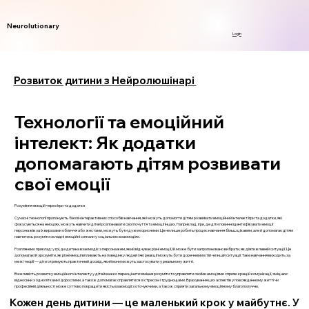
Neurolutionary
Login
Розвиток дитини з Нейролюшінарі
Технології та емоційний
інтелект: Як додатки
допомагають дітям розвивати
свої емоції
Розуміння емоцій через ігри та додатки
Сучасні технології пропонують безліч інтерактивних способів навчання, які можуть допомогти дітям розвивати емоційний інтелект. Ігри та додатки, які
фокусуються на емоціях, можуть навчити дітей розпізнавати свої почуття та емоції інших. Наприклад, ігри, де діти повинні ідентифікувати емоції
персонажів за їх виразами обличчя або жестами, можуть бути дуже корисними. Це не лише робить процес навчання більш цікавим, але й допомагає дітям
навчитись розуміти складні емоційні сигнали у соціальних взаємодіях.
Розглянемо приклад: у грі, де дитина взаємодіє з персонажем, який відчуває різні емоції, їй може бути запропоновано вибрати, як діяти в певній ситуації. Це
допомагає їй зрозуміти, як різні емоції впливають на поведінку людей і які реакції можуть бути доречними в тій чи іншій ситуації. Таке навчання виходить за
межі теорії — діти отримують практичний досвід, який вони можуть застосувати у реальному житті.
Важливість розвитку емоційного інтелекту у дітей важко переоцінити: вміння розуміти та управляти своїми емоціями сприяє кращій комунікації, зміцнює
відносини з однолітками і дорослими, а також допомагає справлятися зі стресом і труднощами. Врахування цих аспектів у повсякденному житті чи
професійній діяльності може суттєво покращити якість взаємодії з оточуючими, а також сприяти загальному емоційному благополуччю.
Кожен день дитини — це маленький крок у майбутнє. У