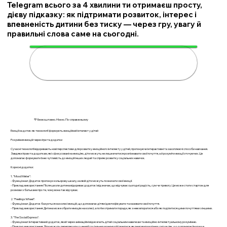
Telegram всього за 4 хвилини ти отримаєш просту,
дієву підказку: як підтримати розвиток, інтерес і
впевненість дитини без тиску — через гру, увагу й
правильні слова саме на сьогодні.
🌟 Підтримати дитину за 4
хвилини
💚 Безкоштовно. Ніжно. По-справжньому
Емоції на дотик: як технології формують емоційний інтелект у дітей
Розуміння емоцій через ігри та додатки
Сучасні технології відкривають нові перспективи для розвитку емоційного інтелекту у дітей, пропонуючи інтерактивні та захоплюючі способи навчання.
Завдяки іграм та додаткам, які сфокусовані на емоціях, діти можуть не лише вчитися розпізнавати свої почуття, а й розуміти емоції оточуючих. Це
допомагає формувати їхню чутливість до емоцій інших людей та сприяє розвитку соціальних навичок.
Корисні додатки:
1. "Mood Meter":
- Функціонал: Додаток пропонує кольорову шкалу, на якій діти можуть позначати свої емоції.
- Приклад використання: Після школи дитина відкриває додаток і відзначає, що відчуває сьогодні: радість, сум чи тривогу. Це може стати стартом для
розмови з батьками про те, чому вона так відчуває.
2. "Feelings Wheel":
- Функціонал: Додаток базується на колесі емоцій, що допомагає дітям ідентифікувати та називати свої почуття.
- Приклад використання: Дитина може обрати емоцію на колесі, а потім отримати поради, як з нею впоратися або як поділитися цими почуттями з іншими.
3. "The Social Express":
- Функціонал: Інтерактивний додаток, який через анімаційні відео вчить дітей соціальним навичкам та емоційно-інтелектуальному розумінню.
- Приклад використання: Діти можуть переглядати сценарії соціальних взаємодій і вчитися, як реагувати в різних ситуаціях, що допомагає їм краще