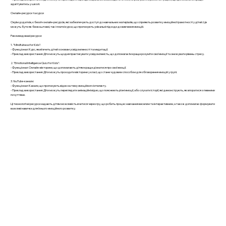
адаптуватись у школі.
Онлайн-ресурси та курси
Окрім додатків, є безліч онлайн-ресурсів, які забезпечують доступ до навчальних матеріалів, що сприяють розвитку емоційної грамотності у дітей. Це
можуть бути як безкоштовні, так і платні курси, що пропонують унікальні підходи до вивчення емоцій.
Рекомендовані ресурси:
1. "Mindfulness for Kids":
- Функціонал: Курс, який вчить дітей основам усвідомленості та медитації.
- Приклад використання: Діти можуть щодня практикувати усвідомленість, що допомагає їм краще розуміти свої емоції та знижувати рівень стресу.
2. "Emotional Intelligence Quiz for Kids":
- Функціонал: Онлайн-вікторини, що допомагають дітям краще дізнатися про свої емоції.
- Приклад використання: Діти можуть проходити вікторини у класі, що стане чудовим способом для обговорення емоцій у групі.
3. YouTube-канали:
- Функціонал: Канали, що пропонують відео на тему емоційного інтелекту.
- Приклад використання: Діти можуть переглядати анімаційні відео, що пояснюють різні емоції, або слухати історії, які демонструють, як впоратися з певними
почуттями.
Ці технологічні ресурси надають дітям можливість вчитися через гру, що робить процес навчання веселим та інтерактивним, а також допомагає формувати
важливі навички для їхнього емоційного розвитку.