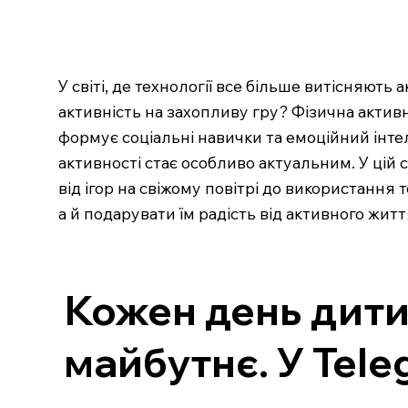
У світі, де технології все більше витісняют
активність на захопливу гру? Фізична активн
формує соціальні навички та емоційний інтел
активності стає особливо актуальним. У цій 
від ігор на свіжому повітрі до використання
а й подарувати їм радість від активного жит
Кожен день дити
майбутнє. У Tele