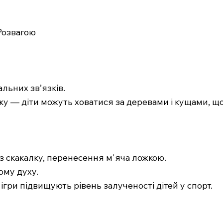
 Розвагою
альних зв’язків.
ку — діти можуть ховатися за деревами і кущами, що
ез скакалку, перенесення м'яча ложкою.
ому духу.
ігри підвищують рівень залученості дітей у спорт.