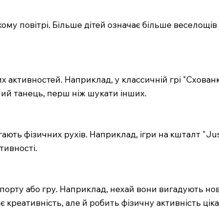
іжому повітрі. Більше дітей означає більше веселощі
 активностей. Наприклад, у классичній грі "Схован
ий танець, перш ніж шукати інших.
агають фізичних рухів. Наприклад, ігри на кшталт "Ju
тивності.
орту або гру. Наприклад, нехай вони вигадують нов
 креативність, але й робить фізичну активність цік