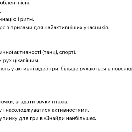
блені пісні.
.
націю і ритм.
рс з призами для найактивніших учасників.
чної активності (танці, спорт).
и рух цікавішим.
рають у активні відеоігри, більше рухаються в повсяк
точки, вгадати звуки птахів.
ду і насолоджуватися активностями.
зупинку для гри в «Знайди найбільше».