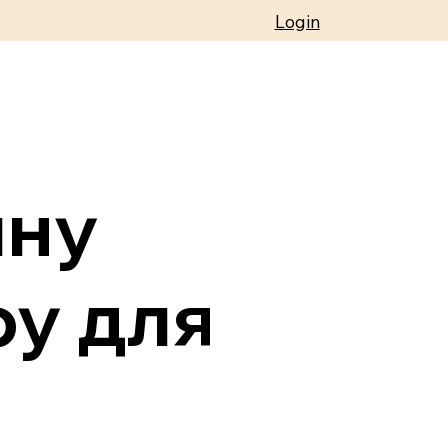
Login
чну
ру для