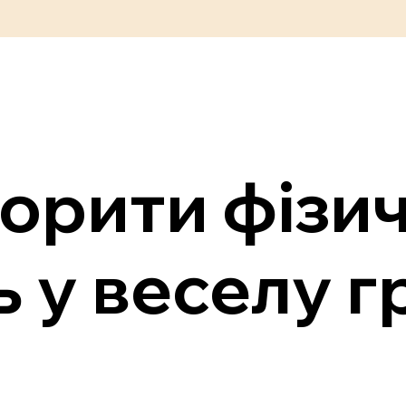
орити фізи
ь у веселу г