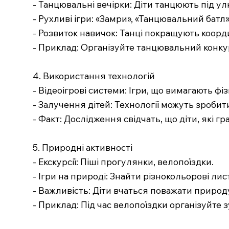
- Танцювальні вечірки: Діти танцюють під улю
- Рухливі ігри: «Замри», «Танцювальний батл»
- Розвиток навичок: Танці покращують коорди
- Приклад: Організуйте танцювальний конку
4. Використання технологій
- Відеоігрові системи: Ігри, що вимагають фізи
- Залучення дітей: Технології можуть зробит
- Факт: Дослідження свідчать, що діти, які г
5. Природні активності
- Екскурсії: Піші прогулянки, велопоїздки.
- Ігри на природі: Знайти різнокольорові лис
- Важливість: Діти вчаться поважати приро
- Приклад: Під час велопоїздки організуйте 