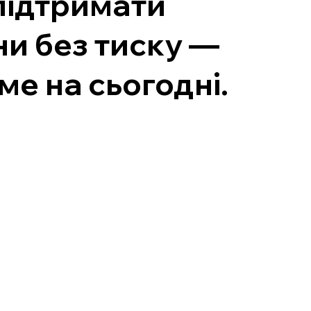
 підтримати
ни без тиску —
ме на сьогодні.