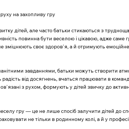
 руху на захопливу гру
витку дітей, але часто батьки стикаються з труднощ
ивність повинна бути веселою і цікавою, адже саме 
ше зміцнюють своє здоров'я, а й отримують емоцій
манітними завданнями, батьки можуть створити атмо
ь радість від досягнень, вчаться працювати в команд
ов'язані з рухом, формують у дітей звичку до актив
веселу гру — це не лише спосіб залучити дітей до с
раховувати не тільки в родинному колі, а й у профес