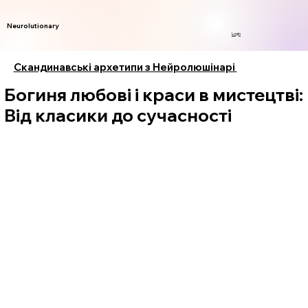
Neurolutionary
Login
Скандинавські архетипи з Нейролюшінарі
Богиня любові і краси в мистецтві:
Від класики до сучасності