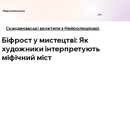
Neurolutionary
Login
Скандинавські архетипи з Нейролюшінарі
Біфрост у мистецтві: Як
художники інтерпретують
міфічний міст