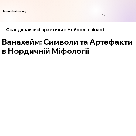
Neurolutionary
Login
Скандинавські архетипи з Нейролюшінарі
Ванахейм: Символи та Артефакти
в Нордичній Міфології