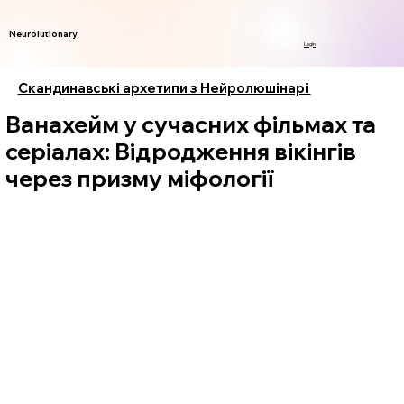
Neurolutionary
Login
Скандинавські архетипи з Нейролюшінарі
Ванахейм у сучасних фільмах та
серіалах: Відродження вікінгів
через призму міфології