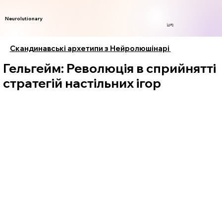
Neurolutionary
Login
Скандинавські архетипи з Нейролюшінарі
Гельгейм: Революція в сприйнятті
стратегій настільних ігор