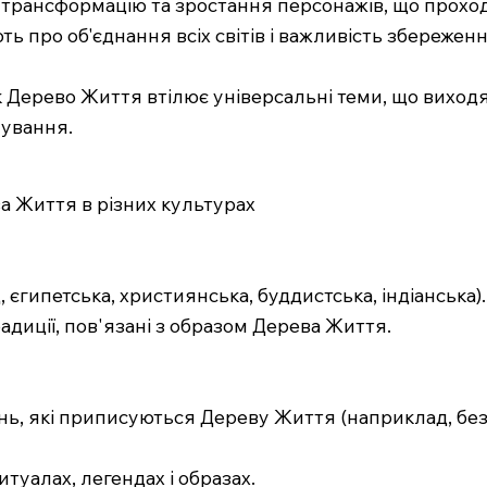
ть трансформацію та зростання персонажів, що прох
ють про об'єднання всіх світів і важливість збережен
к Дерево Життя втілює універсальні теми, що виходя
нування.
ва Життя в різних культурах
, єгипетська, християнська, буддистська, індіанська).
традиції, пов'язані з образом Дерева Життя.
ень, які приписуються Дереву Життя (наприклад, без
итуалах, легендах і образах.