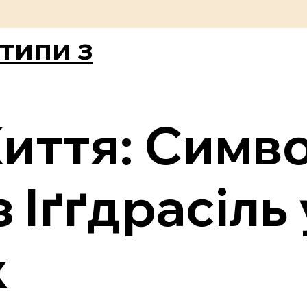
типи з
ття: Симво
 Іґґдрасіль 
х