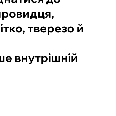
провидця,
ітко, тверезо й
ише внутрішній