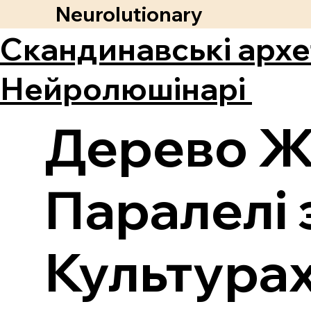
Neurolutionary
Скандинавські архе
Нейролюшінарі
Дерево Жи
Паралелі з
Культура