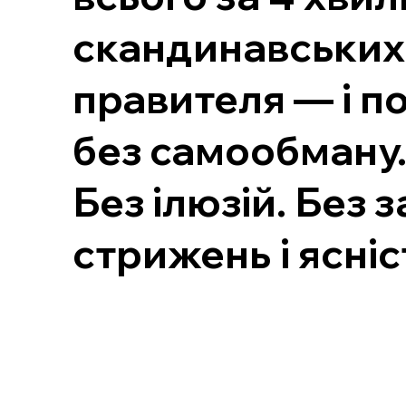
скандинавських 
правителя — і по
без самообману
Без ілюзій. Без 
стрижень і ясніс