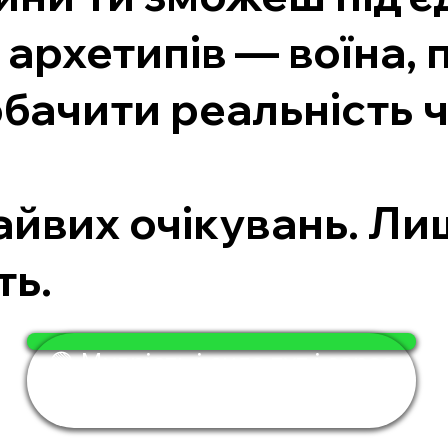
архетипів — воїна, 
бачити реальність ч
.
зайвих очікувань. Л
ть.
🟢 Мудрість і сила тут і зараз
— за 4 хвилини