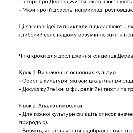
- Історії про Дерево Життя часто ілюструю
- Міфи про Іґґдрасіль, наприклад, розповіда
Ці ключові ідеї та приклади підкреслюють, я
глибокий сенс нашому розумінню життя і іс
Чіткі кроки для дослідження концепції Дере
Крок 1: Визначення основних культур
- Оберіть культури, які вам цікаві (наприклад
- Досліджуйте їхні міфи, релігійні тексти та 
Крок 2: Аналіз символіки
- Для кожної культури складіть список знач
природою).
- Вивчіть, як ці значення відображаються в р