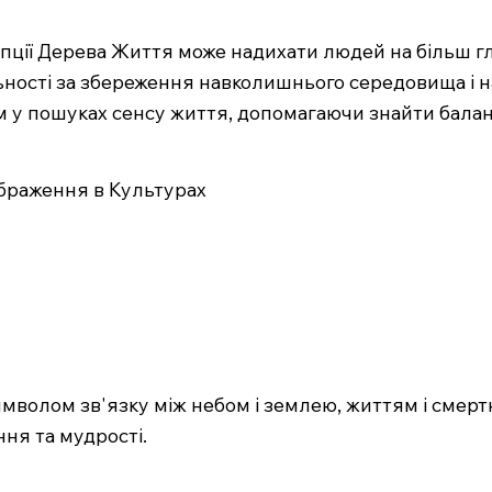
пції Дерева Життя може надихати людей на більш гл
ьності за збереження навколишнього середовища і н
 у пошуках сенсу життя, допомагаючи знайти балан
ображення в Культурах
имволом зв'язку між небом і землею, життям і смерт
ння та мудрості.