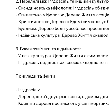
2. Паралелі між Іґґдрасіль та іншими культу
- Скандинавська міфологія: Іґґдрасіль об'єдн
- Єгипетська міфологія: Дерево Життя асоцію
- Християнство: Дерево в Едемі символізує 
- Буддизм: Дерево бодгі уособлює просвітленн
- Індіанська культура: Дерево Життя символі
3. Взаємозв'язки та відмінності:
- У всіх культурах Дерево Життя є символом з
- Іґґдрасіль виділяється своєю складністю 
Приклади та факти
- Іґґдрасіль:
- Дерево, що з'єднує різні світи, є домом для
- Коріння дерева проникають у світ мертвих,