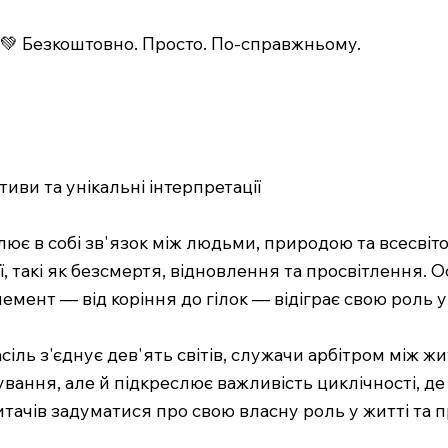
💚 Безкоштовно. Просто. По-справжньому.
иви та унікальні інтерпретації
є в собі зв'язок між людьми, природою та всесвіто
ї, такі як безсмертя, відновлення та просвітлення. 
мент — від коріння до гілок — відіграє свою роль у
сіль з'єднує дев'ять світів, служачи арбітром між ж
ування, але й підкреслює важливість циклічності, д
итачів задуматися про свою власну роль у житті та пр