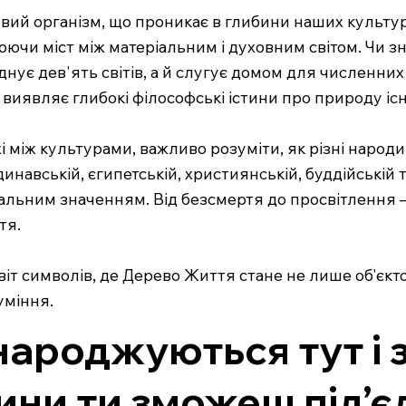
й організм, що проникає в глибини наших культур, ві
ючи міст між матеріальним і духовним світом. Чи зна
днує дев'ять світів, а й слугує домом для численних 
 виявляє глибокі філософські істини про природу іс
ежі між культурами, важливо розуміти, як різні народ
авській, єгипетській, християнській, буддійській т
кальним значенням. Від безсмертя до просвітлення 
тя.
іт символів, де Дерево Життя стане не лише об'єкт
уміння.
народжуються тут і 
лини ти зможеш під’