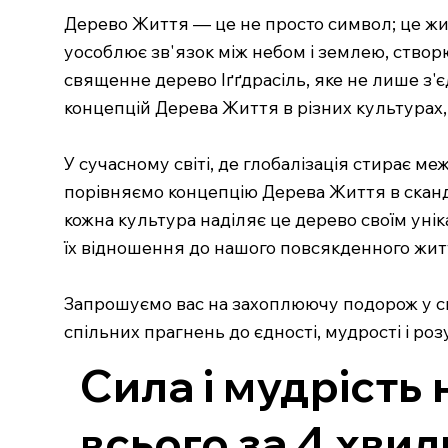
Дерево Життя — це не просто символ; це живи
уособлює зв'язок між небом і землею, створю
священне дерево Іґґдрасіль, яке не лише з'є
концепцій Дерева Життя в різних культурах,
У сучасному світі, де глобалізація стирає м
порівняємо концепцію Дерева Життя в скандин
кожна культура наділяє це дерево своїм уні
їх відношення до нашого повсякденного жит
Запрошуємо вас на захоплюючу подорож у св
спільних прагнень до єдності, мудрості і роз
Сила і мудрість 
всього за 4 хви