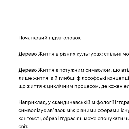
Початковий підзаголовок
Дерево Життя в різних культурах: спільні мот
Дерево Життя є потужним символом, що втілю
лише життя, а й глибші філософські концепці
що життя є циклічним процесом, де кожен еле
Наприклад, у скандинавській міфології Іґґдра
символізує зв'язок між різними сферами існ
контексті, образ Іґґдрасіль може спонукати ч
світ.