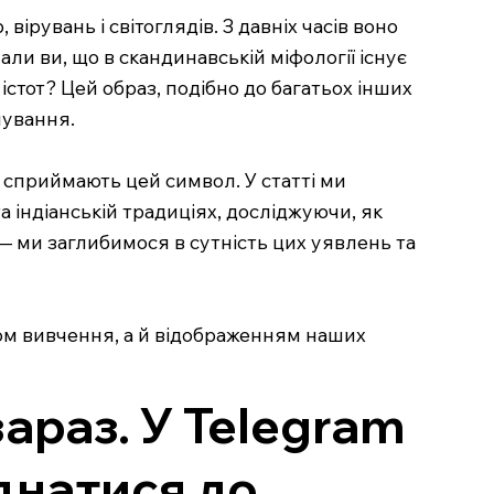
рувань і світоглядів. З давніх часів воно
ли ви, що в скандинавській міфології існує
істот? Цей образ, подібно до багатьох інших
нування.
и сприймають цей символ. У статті ми
а індіанській традиціях, досліджуючи, як
— ми заглибимося в сутність цих уявлень та
ом вивчення, а й відображенням наших
зараз. У Telegram
єднатися до