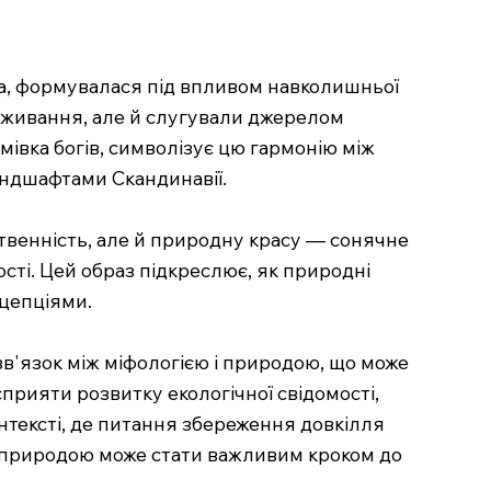
рда, формувалася під впливом навколишньої
 виживання, але й слугували джерелом
мівка богів, символізує цю гармонію між
андшафтами Скандинавії.
твенність, але й природну красу — сонячне
ості. Цей образ підкреслює, як природні
нцепціями.
зв'язок між міфологією і природою, що може
прияти розвитку екологічної свідомості,
онтексті, де питання збереження довкілля
 з природою може стати важливим кроком до