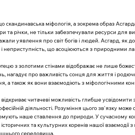
 що скандинавська міфологія, а зокрема образ Асга
гори та річки, не тільки забезпечували ресурси для
жали уявлення про світ богів і людей. Асгард, як до
і неприступність, що асоціюються з природними л
тецю з золотими стінами відображає не лише божес
нь, нагадує про важливість сонця для життя і родюч
, а також як вони взаємодіють з міфологічними ко
а відкриває читачеві можливість глибше усвідомити 
есійній діяльності. Розуміння цього зв'язку може с
 формують наше ставлення до природи. У сучасному к
 історичних та культурних коренів нашої взаємодії
лишнього середовища.