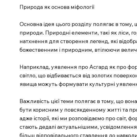
Природа як основа міфології
Основна ідея цього розділу полягає в тому,
природи. Природні елементи, такі як ліси, 
натхнення для створення легенд, які відобра
божественним і природним, втілюючи велич 
Наприклад, уявлення про Асгард як про фор
світло, що відбивається від золотих поверхо
явища можуть формувати культурні уявлення
Важливість цієї теми полягає в тому, що вон
бути корисним у повсякденному житті та проф
адже історії, які ми розповідаємо про світ,
стають дедалі актуальнішими, усвідомлення
більш відповідального ставлення до навко