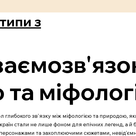
типи з
заємозв'язо
 та міфолог
ол глибокого зв'язку між міфологією та природою, яки
 країн стали не лише фоном для епічних легенд, а й
и персонажами та захоплюючими сюжетами, невід'єм