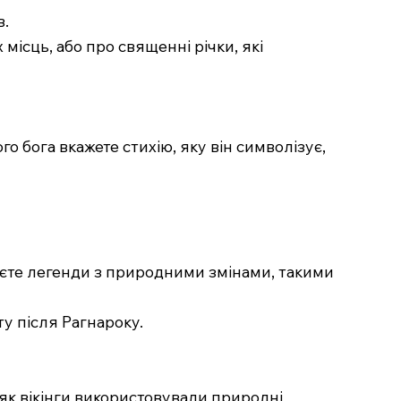
в.
ісць, або про священні річки, які
о бога вкажете стихію, яку він символізує,
няєте легенди з природними змінами, такими
у після Рагнароку.
, як вікінги використовували природні