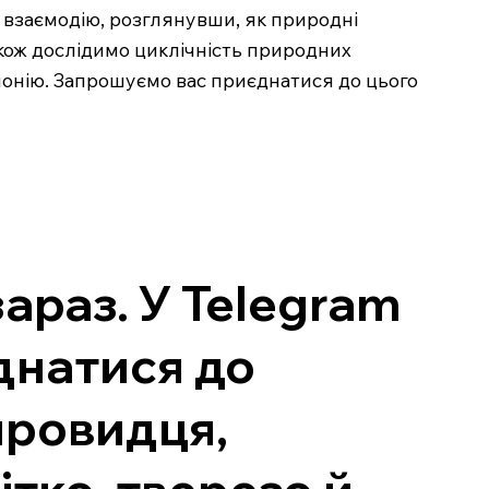
у взаємодію, розглянувши, як природні
також дослідимо циклічність природних
рмонію. Запрошуємо вас приєднатися до цього
зараз. У Telegram
єднатися до
провидця,