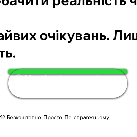
бачити реальність ч
.
зайвих очікувань. Л
ть.
🟢 Мудрість і сила тут і зараз
— за 4 хвилини
💚 Безкоштовно. Просто. По-справжньому.