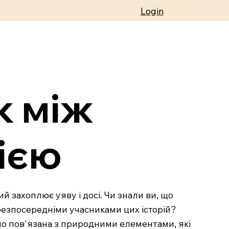
Login
к між
ією
й захоплює уяву і досі. Чи знали ви, що
 безпосередніми учасниками цих історій?
но пов'язана з природними елементами, які