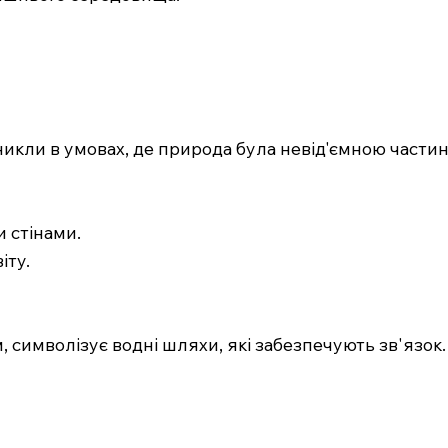
никли в умовах, де природа була невід'ємною части
 стінами.
іту.
ом, символізує водні шляхи, які забезпечують зв'язок.