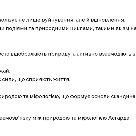
мволізує не лише руйнування, але й відновлення.
и подіями та природними циклами, такими як зміна 
сто відображають природу, а активно взаємодіють з 
жай.
є сили, що сприяють життя.
риродою та міфологією, що формує основи скандинавс
взаємозв'язку між природою та міфологією Асгарда