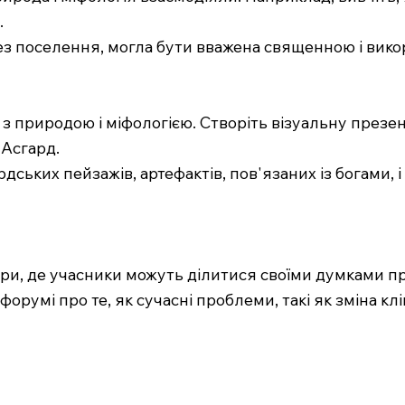
.
ерез поселення, могла бути вважена священною і вик
ні з природою і міфологією. Створіть візуальну през
Асгард.
дських пейзажів, артефактів, пов'язаних із богами,
ари, де учасники можуть ділитися своїми думками пр
а форумі про те, як сучасні проблеми, такі як зміна