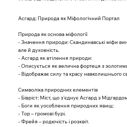
Асгард: Природа як Міфологічний Портал
Природа як основа міфології
- Значення природи: Скандинавські міфи ви
але й духовність.
- Асгард як втілення природи:
- Описується як велична фортеця з золотими
- Відображає силу та красу навколишнього св
Символіка природних елементів
- Бівріст: Міст, що з'єднує Асгард з Мідгард
- Боги як уособлення природних явищ:
- Тор – громові бурі.
- Фрейя – родючість і розквіт.