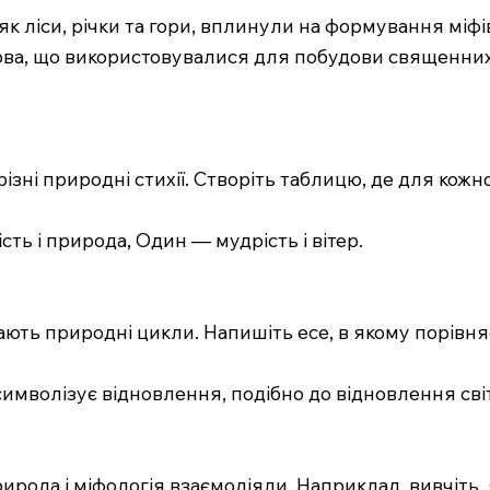
як ліси, річки та гори, вплинули на формування міфі
ова, що використовувалися для побудови священних м
зні природні стихії. Створіть таблицю, де для кожног
сть і природа, Один — мудрість і вітер.
жають природні цикли. Напишіть есе, в якому порів
символізує відновлення, подібно до відновлення світ
природа і міфологія взаємодіяли. Наприклад, вивчіть