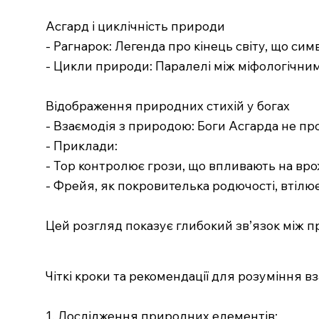
Асгард і циклічність природи
- Рагнарок: Легенда про кінець світу, що си
- Цикли природи: Паралелі між міфологічним
Відображення природних стихій у богах
- Взаємодія з природою: Боги Асгарда не про
- Приклади:
- Тор контролює грози, що впливають на вро
- Фрейя, як покровителька родючості, втілю
Цей розгляд показує глибокий зв’язок між п
Чіткі кроки та рекомендації для розуміння 
1. Дослідження природних елементів: