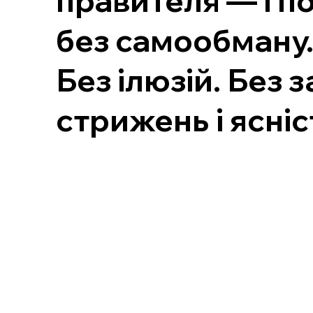
правителя — і по
без самообману
Без ілюзій. Без 
стрижень і ясніс