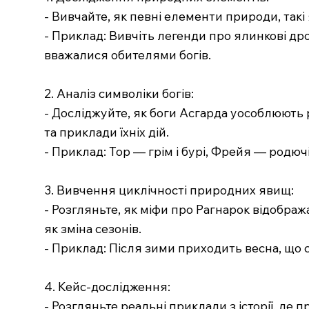
- Вивчайте, як певні елементи природи, такі 
- Приклад: Вивчіть легенди про ялинкові др
вважалися обителями богів.
2. Аналіз символіки богів:
- Досліджуйте, як боги Асгарда уособлюють рі
та приклади їхніх дій.
- Приклад: Тор — грім і бурі, Фрейя — родючі
3. Вивчення циклічності природних явищ:
- Розгляньте, як міфи про Рагнарок відобра
як зміна сезонів.
- Приклад: Після зими приходить весна, що 
4. Кейс-дослідження:
- Розгляньте реальні приклади з історії, де 