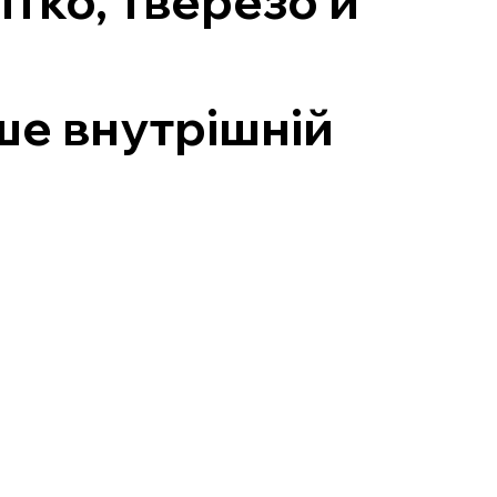
ітко, тверезо й
ише внутрішній