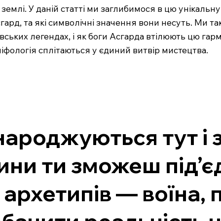
землі. У даній статті ми заглибимося в цю унікальн
сгард, та які символічні значення вони несуть. Ми 
авських легендах, і як боги Асгарда втілюють цю га
міфологія сплітаються у єдиний витвір мистецтва.
народжуються тут і 
лини ти зможеш під’
архетипів — воїна, 