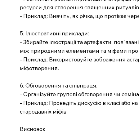
ресурси для створення священних ритуалів
- Приклад: Вивчіть, як річка, що протікає ч
5. Ілюстративні приклади:
- Збирайте ілюстрації та артефакти, пов'яза
між природними елементами та міфами про 
- Приклад: Використовуйте зображення асгар
міфотворення.
6. Обговорення та співпраця:
- Організуйте групові обговорення чи семін
- Приклад: Проведіть дискусію в класі або н
стародавніх міфів.
Висновок