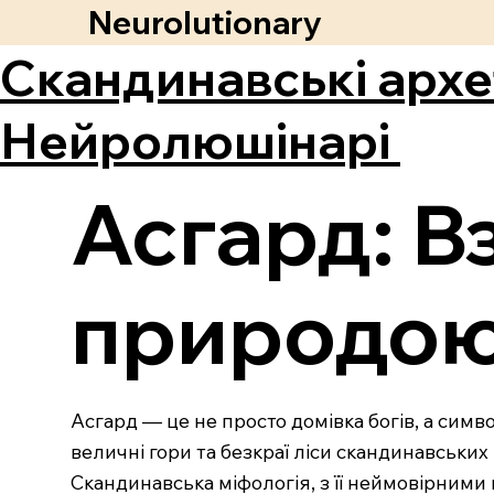
Neurolutionary
Скандинавські архе
Нейролюшінарі
Асгард: В
природою
Асгард — це не просто домівка богів, а симв
величні гори та безкраї ліси скандинавських
Скандинавська міфологія, з її неймовірним