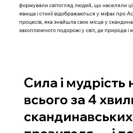
формували світогляд людей, що населяли ці 
явища і стихії відображаються у міфах про А
процесів, яка знайшла своє місце у скандин
захоплюючого подорожі у світ, де природа і 
Сила і мудрість 
всього за 4 хви
скандинавських 