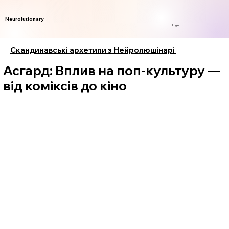
Neurolutionary
Login
Скандинавські архетипи з Нейролюшінарі
Асгард: Вплив на поп-культуру —
від коміксів до кіно