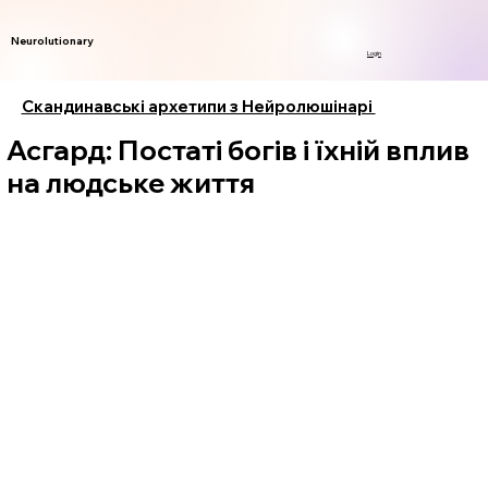
Neurolutionary
Login
Скандинавські архетипи з Нейролюшінарі
Асгард: Постаті богів і їхній вплив
на людське життя