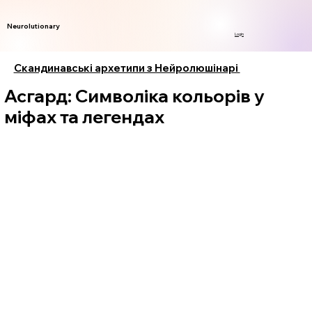
Neurolutionary
Login
Скандинавські архетипи з Нейролюшінарі
Асгард: Символіка кольорів у
міфах та легендах