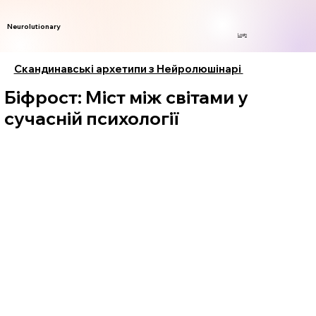
Neurolutionary
Login
Скандинавські архетипи з Нейролюшінарі
Біфрост: Міст між світами у
сучасній психології