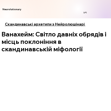
Neurolutionary
Login
Скандинавські архетипи з Нейролюшінарі
Ванахейм: Світло давніх обрядів і
місць поклоніння в
скандинавській міфології