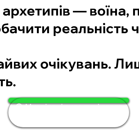
архетипів — воїна, 
бачити реальність ч
.
зайвих очікувань. Л
ть.
🟢 Мудрість і сила тут і зараз
— за 4 хвилини