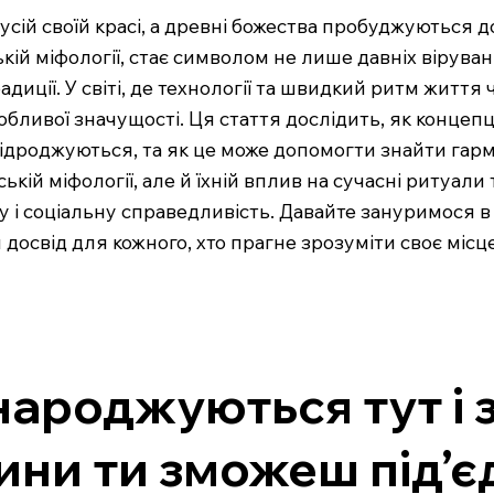
в усій своїй красі, а древні божества пробуджуються
кій міфології, стає символом не лише давніх вірува
диції. У світі, де технології та швидкий ритм життя 
бливої значущості. Ця стаття дослідить, як концепц
 відроджуються, та як це може допомогти знайти га
кій міфології, але й їхній вплив на сучасні ритуали
у і соціальну справедливість. Давайте зануримося в 
 досвід для кожного, хто прагне зрозуміти своє місце
народжуються тут і 
лини ти зможеш під’