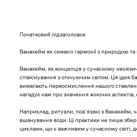
Початковий підзаголовок
Ванахейм як символ гармонії з природою та
Ванахейм, як концепція у сучасному неоязи
співіснування з оточуючим світом. Ця ідея баз
вимагають переосмислення нашого ставлення 
нагадує нам про значення жіночих аспектів, с
Наприклад, ритуали, пов'язані з Ванахейм, ч
вшанування води. Ці практики не лише збер
циклами, що є важливим у сучасному світі, 