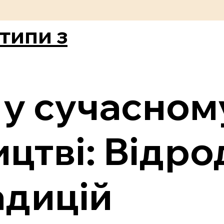
типи з
 у сучасном
цтві: Відр
адицій