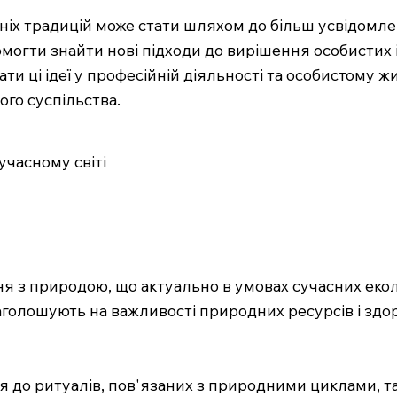
вніх традицій може стати шляхом до більш усвідомл
могти знайти нові підходи до вирішення особистих 
и ці ідеї у професійній діяльності та особистому ж
ого суспільства.
учасному світі
я з природою, що актуально в умовах сучасних екол
наголошують на важливості природних ресурсів і здо
 до ритуалів, пов'язаних з природними циклами, та