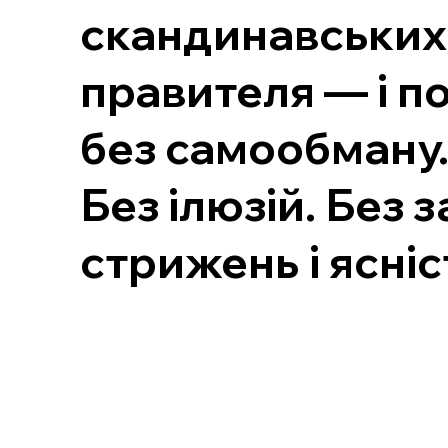
скандинавських 
правителя — і по
без самообману
Без ілюзій. Без 
стрижень і ясніс