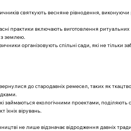
зичників святкують весняне рівнодення, виконуючи 
асні практики включають виготовлення ритуальних п
 з землею.
зичники організовують спільні сади, які не тільки 
повернулися до стародавніх ремесел, таких як ткацт
едками.
, які займаються екологічними проектами, поділяють 
 їхніх вірувань.
ицтві не лише відзначає відродження давніх традиц