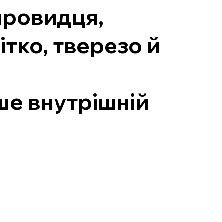
провидця,
ітко, тверезо й
ише внутрішній