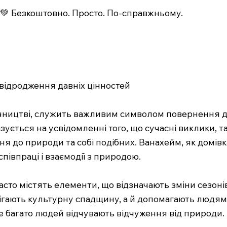
💚 Безкоштовно. Просто. По-справжньому.
 відродження давніх цінностей
чництві, служить важливим символом повернення до
ується на усвідомленні того, що сучасні виклики, такі
до природи та собі подібних. Ванахейм, як домівка
півпраці і взаємодії з природою.
асто містять елементи, що відзначають зміни сезонів
ігають культурну спадщину, а й допомагають людям
де багато людей відчувають відчуження від природи.