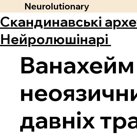
Neurolutionary
Скандинавські архе
Нейролюшінарі
Ванахейм
неоязични
давніх тр