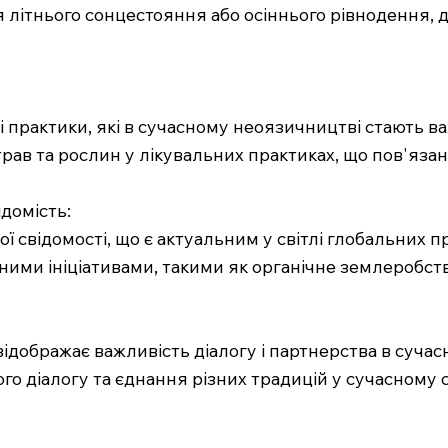
літнього сонцестояння або осіннього рівнодення, д
ні практики, які в сучасному неоязичництві стають
рав та рослин у лікувальних практиках, що пов'яза
ідомість:
 свідомості, що є актуальним у світлі глобальних пр
ними ініціативами, такими як органічне землеробст
відображає важливість діалогу і партнерства в сучасн
о діалогу та єднання різних традицій у сучасному с