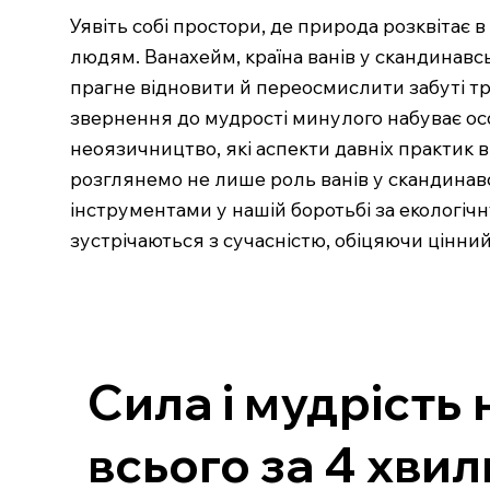
Уявіть собі простори, де природа розквітає 
людям. Ванахейм, країна ванів у скандинавсь
прагне відновити й переосмислити забуті тра
звернення до мудрості минулого набуває осо
неоязичництво, які аспекти давніх практик
розглянемо не лише роль ванів у скандинавсь
інструментами у нашій боротьбі за екологічн
зустрічаються з сучасністю, обіцяючи цінний
Сила і мудрість 
всього за 4 хви