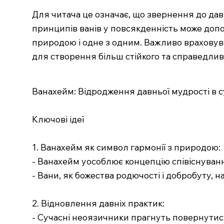
Для читача це означає, що звернення до да
принципів ванів у повсякденність може допо
природою і одне з одним. Важливо враховуват
для створення більш стійкого та справедлив
Ванахейм: Відродження давньої мудрості в с
Ключові ідеї
1. Ванахейм як символ гармонії з природою:
- Ванахейм уособлює концепцію співіснуванн
- Вани, як божества родючості і добробуту, 
2. Відновлення давніх практик:
- Сучасні неоязичники прагнуть повернутися