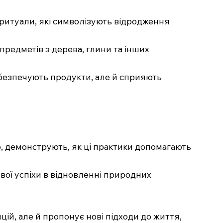
ритуали, які символізують відродження
редметів з дерева, глини та інших
забезпечують продукти, але й сприяють
во, демонструють, як ці практики допомагають
свої успіхи в відновленні природних
ій, але й пропонує нові підходи до життя,