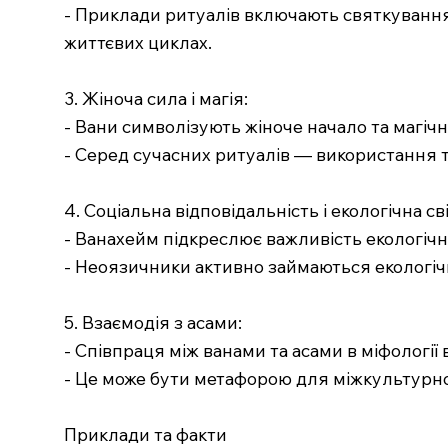
- Приклади ритуалів включають святкування 
життєвих циклах.
3. Жіноча сила і магія:
- Вани символізують жіноче начало та магіч
- Серед сучасних ритуалів — використання т
4. Соціальна відповідальність і екологічна св
- Ванахейм підкреслює важливість екологічної
- Неоязичники активно займаються екологіч
5. Взаємодія з асами:
- Співпраця між ванами та асами в міфології 
- Це може бути метафорою для міжкультурног
Приклади та факти