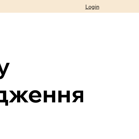
Login
у
одження