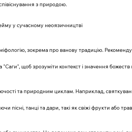
 співіснування з природою.
хейму у сучасному неоязичництві
 міфологію, зокрема про ванову традицію. Рекоменду
та "Саги", щоб зрозуміти контекст і значення божеств 
дючості та природним циклам. Наприклад, святкува
и пісні, танці та дари, такі як свіжі фрукти або тра