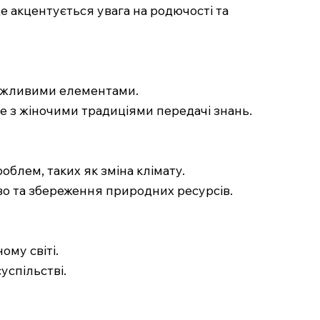
е акцентується увага на родючості та
 важливими елементами.
не з жіночими традиціями передачі знань.
облем, таких як зміна клімату.
во та збереження природних ресурсів.
ому світі.
успільстві.