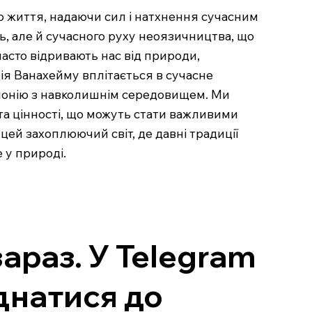
 до життя, надаючи сил і натхнення сучасним
нь, але й сучасного руху неоязичництва, що
часто відривають нас від природи,
ія Ванахейму вплітається в сучасне
рмонію з навколишнім середовищем. Ми
 та цінності, що можуть стати важливими
цей захоплюючий світ, де давні традиції
 у природі.
зараз. У Telegram
єднатися до